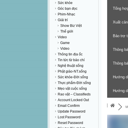
Sức khỏe
Tổng hợp
Góc bạn đọc
Phim-Nhạc
Giải trí
Xuất cản
Show Biz Việt
Thế giới
Bảo trợ 
Video
Game
Video
Thông b
Thông tin địa ốc
Tin tức từ báo chí
Thông báo
Nghệ thuật sống
Phật giáo-NT.sống
Hướng d
Sức khỏe-Đời sống
Thực phẩm-Đời sống
Mẹo vặt cuộc sống
Hướng dẫ
Rao vặt – Classifieds
Account Locked Out
Email Confirm
M
Update Password
Lost Password
Reset Password