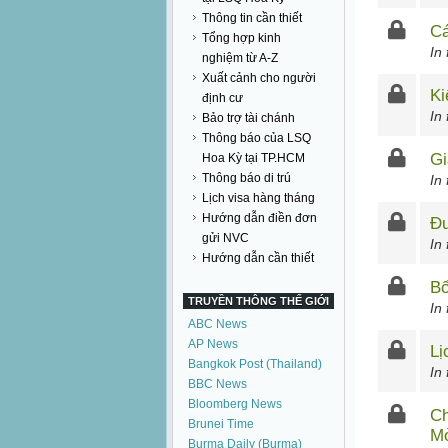
Thông tin cần thiết
Cá
Tổng hợp kinh
In
nghiệm từ A-Z
Xuất cảnh cho người
Ki
định cư
In
Bảo trợ tài chánh
Thông báo của LSQ
Gi
Hoa Kỳ tại TP.HCM
Thông báo di trú
In
Lịch visa hàng tháng
Hướng dẫn điền đơn
Đư
gửi NVC
In
Hướng dẫn cần thiết
Bổ
TRUYỀN THÔNG THẾ GIỚI
In
ABC News
AP News
Lị
Bangkok Post (Thailand)
In
BBC News
Bloomberg News
Ch
Brunei Time
M
Burma Daily (Burma)