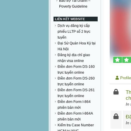
Bảo trợ Tài chánh –
Poverty Guideline
LIÊN KẾT WEBSITE
Dịch vụ đăng ký cấp
phiếu LLTP số 2 trực
tuyến
Đại Sứ Quán Hoa Kỳ tại
Hà Nội
Đăng ký địa chỉ giao
nhận visa online
Điền đơn Form DS-160
trực tuyến online
Profile
Điền đơn Form DS-260
trực tuyến online
Điền đơn Form DS-261
Th
trực tuyến online
c
Điền đơn Form I-864
In
phiên bản mới
Điền đơn Form I-864A
Đặ
phiên bản mới
In
Kiểm tra Case Number