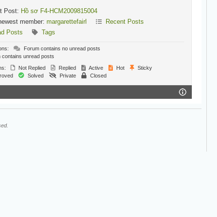
t Post:
Hồ sơ F4-HCM2009815004
newest member:
margarettefairl
Recent Posts
ad Posts
Tags
ons:
Forum contains no unread posts
contains unread posts
ns:
Not Replied
Replied
Active
Hot
Sticky
roved
Solved
Private
Closed
sed.