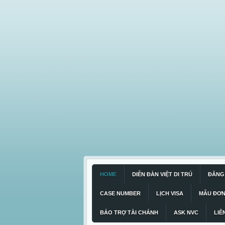
HOME
DIỄN ĐÀN VIỆT DI TRÚ
ĐĂNG 
CASE NUMBER
LỊCH VISA
MẪU ĐƠ
BẢO TRỢ TÀI CHÁNH
ASK NVC
LIÊ