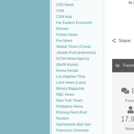
In
CBS News
CNN
CNN Asia
Far Eastern Economic
Review
Forbes News
Share:
Fox News
Global Times (China)
Jakarta Post (Indonesia)
KCNA News Agency
(North Korea)
Forum 
Korea Herald
Los Angeles Time
Laos News (Laos)
Money Magazine
NBC News
New York Times
Foru
Philippine News
Phnong Penh Post
17.
Reuters
Sacramento Bee
San
Mem
Francisco Chronicle