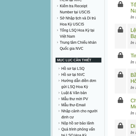
HCM tại NVC
Tổ
Kiểm tra Receipt
Na
Number tại USCIS
In
Sở Nhập tịch và Di trú
Hoa Kỳ USCIS
Lệ
Tổng LSQ Hoa Kỳ tại
Bạ
Việt Nam
In
Trung tâm Chiếu khán
Quốc gia NVC
Ti
MỤC LỤC CẦN THIẾT
In
Hồ sơ tại LSQ
Bằ
Hồ sơ tại NVC
Hô
Hướng dẫn điền đơn
gửi LSQ Hoa Kỳ
In
Luật & Văn bản
Mẫu thư mời PV
Ch
Mẫu thư-Email
M
Nhập cảnh cho người
In
định cư
Nộp hồ sơ bảo lãnh
Di
Quá trình phỏng vấn
In
tại LSQ Hoa Kỳ