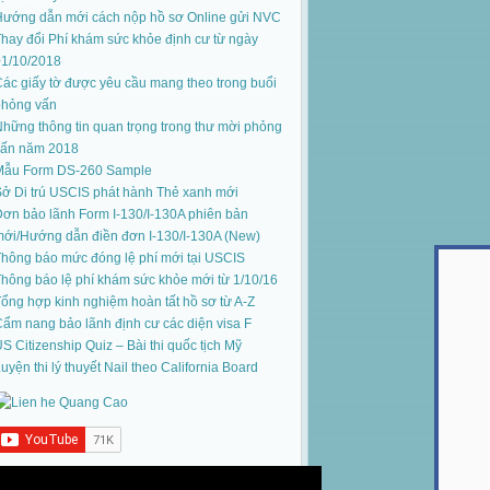
Hướng dẫn mới cách nộp hồ sơ Online gửi NVC
hay đổi Phí khám sức khỏe định cư từ ngày
01/10/2018
ác giấy tờ được yêu cầu mang theo trong buổi
phỏng vấn
hững thông tin quan trọng trong thư mời phỏng
vấn năm 2018
Mẫu Form DS-260 Sample
ở Di trú USCIS phát hành Thẻ xanh mới
ơn bảo lãnh Form I-130/I-130A phiên bản
mới
/
Hướng dẫn điền đơn I-130/I-130A (New)
hông báo mức đóng lệ phí mới tại USCIS
hông báo lệ phí khám sức khỏe mới từ 1/10/16
ổng hợp kinh nghiệm hoàn tất hồ sơ từ A-Z
ẩm nang bảo lãnh định cư các diện visa F
S Citizenship Quiz – Bài thi quốc tịch Mỹ
uyện thi lý thuyết Nail theo California Board