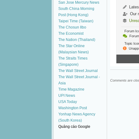
San Jose Mercury News
Lates
South China Morning
Our 
Post (Hong Kong)
Unre
Taipei Time (Taiwan)
The Chosun Ilbo
Forum Ic
The Economist
Forum 
The Nation (Thailand)
Topic Ico
The Star Online
Unapp
(Malaysian News)
The Straits Times
(Singapore)
The Wall Street Journal
The Wall Street Journal -
Comments are clo
Asia
Time Magazine
UPI News
USA Today
Washington Post
Yonhap News Agency
(South Korea)
Quảng cáo Google