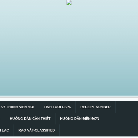
KÝ THÀNH VIÊN MỚI
TÍNH TUỔI CSPA
RECEIPT NUMBER
N
HƯỚNG DẪN CẦN THIẾT
HƯỚNG DẪN ĐIỀN ĐƠN
N LẠC
RAO VẶT-CLASSIFIED