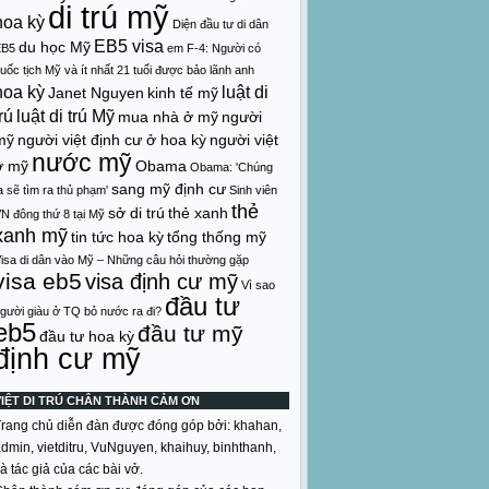
di trú mỹ
hoa kỳ
Diện đầu tư di dân
EB5 visa
du học Mỹ
EB5
em
F-4: Người có
uốc tịch Mỹ và ít nhất 21 tuổi được bảo lãnh anh
hoa kỳ
luật di
Janet Nguyen
kinh tế mỹ
rú
luật di trú Mỹ
mua nhà ở mỹ
người
mỹ
người việt định cư ở hoa kỳ
người việt
nước mỹ
ở mỹ
Obama
Obama: 'Chúng
sang mỹ định cư
a sẽ tìm ra thủ phạm'
Sinh viên
thẻ
sở di trú
thẻ xanh
N đông thứ 8 tại Mỹ
xanh mỹ
tin tức hoa kỳ
tổng thống mỹ
isa di dân vào Mỹ – Những câu hỏi thường gặp
visa eb5
visa định cư mỹ
Vì sao
đầu tư
gười giàu ở TQ bỏ nước ra đi?
eb5
đầu tư mỹ
đầu tư hoa kỳ
định cư mỹ
VIỆT DI TRÚ CHÂN THÀNH CẢM ƠN
rang chủ diễn đàn được đóng góp bởi: khahan,
dmin, vietditru, VuNguyen, khaihuy, binhthanh,
à tác giả của các bài vở.