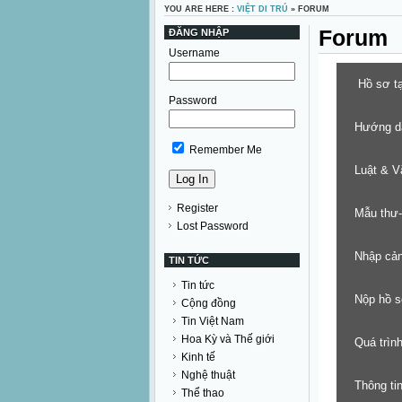
YOU ARE HERE :
VIỆT DI TRÚ
» FORUM
Forum
ĐĂNG NHẬP
Username
Hồ sơ t
Password
Hướng d
Remember Me
Luật & V
Register
Mẫu thư-
Lost Password
Nhập cản
TIN TỨC
Tin tức
Nộp hồ s
Cộng đồng
Tin Việt Nam
Hoa Kỳ và Thế giới
Quá trìn
Kinh tế
Nghệ thuật
Thông tin
Thể thao