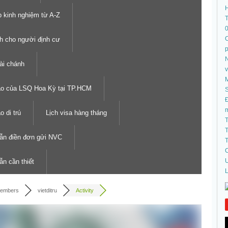
 kinh nghiệm từ A-Z
T
C
h cho người định cư
N
tài chánh
áo của LSQ Hoa Kỳ tại TP.HCM
S
Đ
 di trú
Lịch visa hàng tháng
T
T
ẫn điền đơn gửi NVC
T
C
U
n cần thiết
L
embers
vietditru
Activity