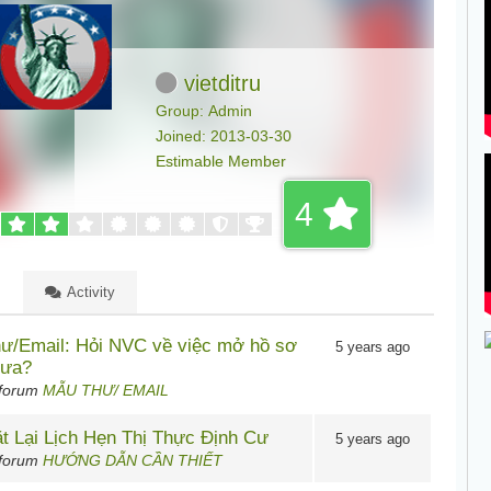
vietditru
Group: Admin
Joined: 2013-03-30
Estimable Member
4
Activity
ư/Email: Hỏi NVC về việc mở hồ sơ
5 years ago
hưa?
 forum
MẪU THƯ/ EMAIL
t Lại Lịch Hẹn Thị Thực Định Cư
5 years ago
 forum
HƯỚNG DẪN CẦN THIẾT