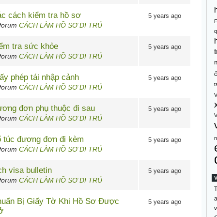
c cách kiểm tra hồ sơ
5 years ago
 forum
CÁCH LÀM HỒ SƠ DI TRÚ
q
ểm tra sức khỏe
5 years ago
t
 forum
CÁCH LÀM HỒ SƠ DI TRÚ
ấy phép tái nhập cảnh
5 years ago
t
 forum
CÁCH LÀM HỒ SƠ DI TRÚ
V
ơng đơn phụ thuộc đi sau
5 years ago
V
 forum
CÁCH LÀM HỒ SƠ DI TRÚ
 túc đương đơn đi kèm
n
5 years ago
 forum
CÁCH LÀM HỒ SƠ DI TRÚ
ch visa bulletin
5 years ago
 forum
CÁCH LÀM HỒ SƠ DI TRÚ
T
a
uẩn Bị Giấy Tờ Khi Hồ Sơ Được
5 years ago
v
ở