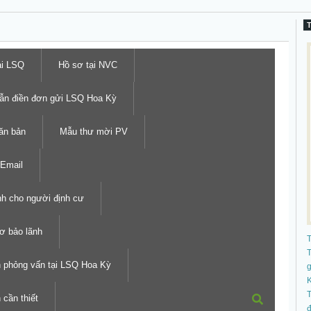
ại LSQ
Hồ sơ tại NVC
ẫn điền đơn gửi LSQ Hoa Kỳ
ăn bản
Mẫu thư mời PV
Email
h cho người định cư
ơ bảo lãnh
T
h phỏng vấn tại LSQ Hoa Kỳ
K
T
 cần thiết
đ