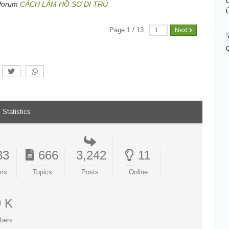
C
 forum
CÁCH LÀM HỒ SƠ DI TRÚ
Ủ
Page 1 / 13
Next
Statistics
83
666
3,242
11
ms
Topics
Posts
Online
9 K
bers