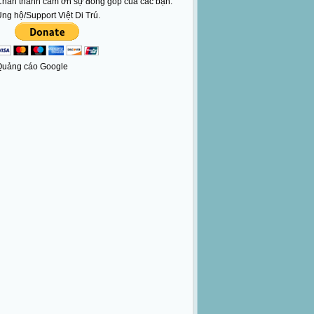
hân thành cám ơn sự đóng góp của các bạn.
ng hộ/Support Việt Di Trú.
Quảng cáo Google