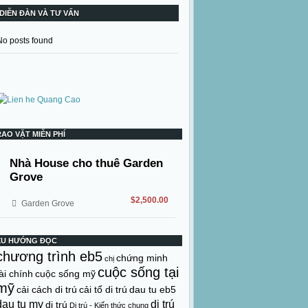
DIỄN ĐÀN VÀ TƯ VẤN
No posts found
RAO VẶT MIỄN PHÍ
Nhà House cho thuê Garden
Grove
$2,500.00
Garden Grove
XU HƯỚNG ĐỌC
chương trình eb5
chứng minh
chị
cuộc sống tại
ài chính
cuộc sống mỹ
mỹ
cải cách di trú
cải tổ di trú
dau tu eb5
dau tu my
di trú
di trú
Di trú - Kiến thức chung