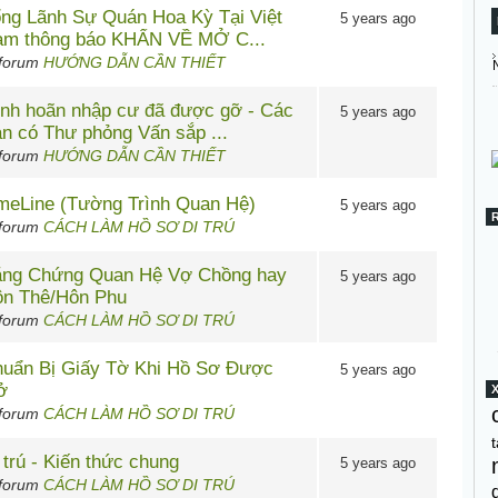
ng Lãnh Sự Quán Hoa Kỳ Tại Việt
5 years ago
m thông báo KHẨN VỀ MỞ C...
 forum
HƯỚNG DẪN CẦN THIẾT
nh hoãn nhập cư đã được gỡ - Các
5 years ago
n có Thư phỏng Vấn sắp ...
 forum
HƯỚNG DẪN CẦN THIẾT
meLine (Tường Trình Quan Hệ)
5 years ago
 forum
CÁCH LÀM HỒ SƠ DI TRÚ
ng Chứng Quan Hệ Vợ Chồng hay
5 years ago
n Thê/Hôn Phu
 forum
CÁCH LÀM HỒ SƠ DI TRÚ
uẩn Bị Giấy Tờ Khi Hồ Sơ Được
5 years ago
ở
 forum
CÁCH LÀM HỒ SƠ DI TRÚ
t
 trú - Kiến thức chung
5 years ago
 forum
CÁCH LÀM HỒ SƠ DI TRÚ