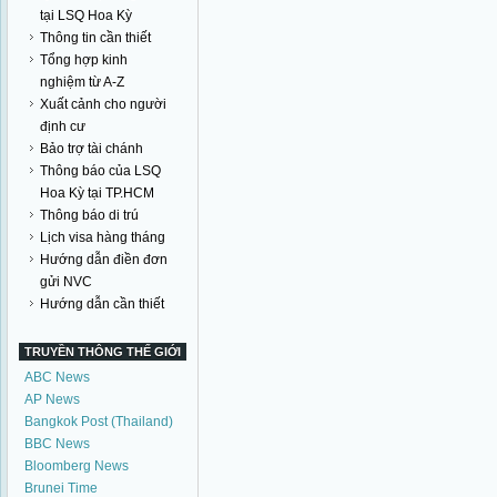
tại LSQ Hoa Kỳ
Thông tin cần thiết
Tổng hợp kinh
nghiệm từ A-Z
Xuất cảnh cho người
định cư
Bảo trợ tài chánh
Thông báo của LSQ
Hoa Kỳ tại TP.HCM
Thông báo di trú
Lịch visa hàng tháng
Hướng dẫn điền đơn
gửi NVC
Hướng dẫn cần thiết
TRUYỀN THÔNG THẾ GIỚI
ABC News
AP News
Bangkok Post (Thailand)
BBC News
Bloomberg News
Brunei Time