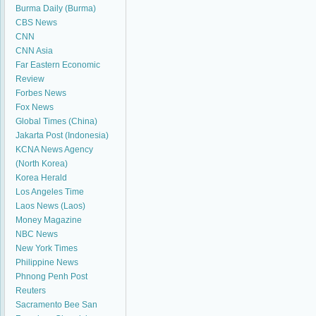
Burma Daily (Burma)
CBS News
CNN
CNN Asia
Far Eastern Economic
Review
Forbes News
Fox News
Global Times (China)
Jakarta Post (Indonesia)
KCNA News Agency
(North Korea)
Korea Herald
Los Angeles Time
Laos News (Laos)
Money Magazine
NBC News
New York Times
Philippine News
Phnong Penh Post
Reuters
Sacramento Bee
San