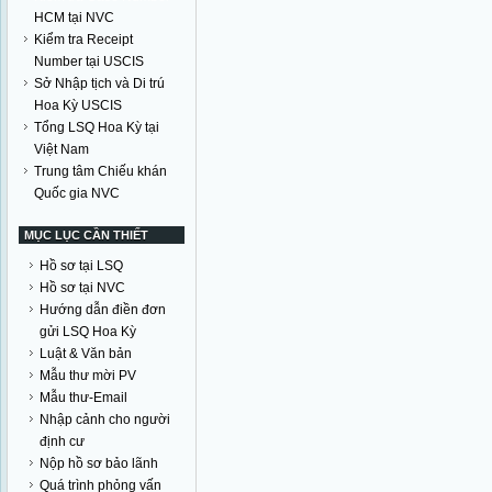
HCM tại NVC
Kiểm tra Receipt
Number tại USCIS
Sở Nhập tịch và Di trú
Hoa Kỳ USCIS
Tổng LSQ Hoa Kỳ tại
Việt Nam
Trung tâm Chiếu khán
Quốc gia NVC
MỤC LỤC CẦN THIẾT
Hồ sơ tại LSQ
Hồ sơ tại NVC
Hướng dẫn điền đơn
gửi LSQ Hoa Kỳ
Luật & Văn bản
Mẫu thư mời PV
Mẫu thư-Email
Nhập cảnh cho người
định cư
Nộp hồ sơ bảo lãnh
Quá trình phỏng vấn