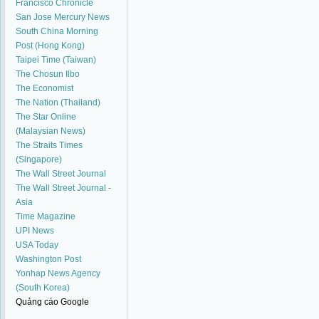
Francisco Chronicle
San Jose Mercury News
South China Morning
Post (Hong Kong)
Taipei Time (Taiwan)
The Chosun Ilbo
The Economist
The Nation (Thailand)
The Star Online
(Malaysian News)
The Straits Times
(Singapore)
The Wall Street Journal
The Wall Street Journal -
Asia
Time Magazine
UPI News
USA Today
Washington Post
Yonhap News Agency
(South Korea)
Quảng cáo Google