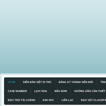
HOME
DIỄN ĐÀN VIỆT DI TRÚ
ĐĂNG KÝ THÀNH VIÊN MỚI
TÍN
CASE NUMBER
LỊCH VISA
MẪU ĐƠN
HƯỚNG DẪN CẦN THIẾT
BẢO TRỢ TÀI CHÁNH
ASK NVC
LIÊN LẠC
RAO VẶT-CLASSIFI