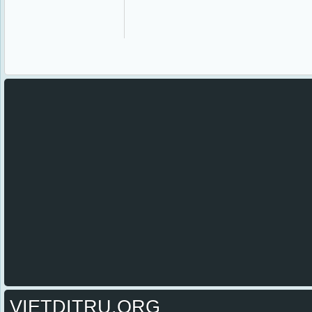
VIETDITRU.ORG