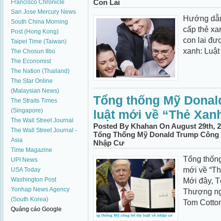
Con Lai
Francisco Chronicle
San Jose Mercury News
Hướng dẫn 
South China Morning
cấp thẻ xan
Post (Hong Kong)
con lai đư
Taipei Time (Taiwan)
xanh: Luật 
The Chosun Ilbo
The Economist
The Nation (Thailand)
The Star Online
(Malaysian News)
Tổng thống Mỹ Donal
The Straits Times
(Singapore)
luật mới về “Thẻ Xan
The Wall Street Journal
Posted By Khahan On August 29th, 2
The Wall Street Journal -
Tổng Thống Mỹ Donald Trump Công 
Asia
Nhập Cư
Time Magazine
Tổng thốn
UPI News
mới về “Th
USA Today
Washington Post
Mới đây, T
Yonhap News Agency
Thượng ng
(South Korea)
Tom Cotton
Quảng cáo Google