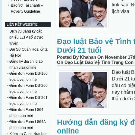
link sau: N
Bảo trợ Tài chánh –
lịch visa
Poverty Guideline
LIÊN KẾT WEBSITE
Dịch vụ đăng ký cấp
phiếu LLTP số 2 trực
Đạo luật Bảo vệ Tình
tuyến
Dưới 21 tuổi
Đại Sứ Quán Hoa Kỳ tại
Hà Nội
Posted By Khahan On November 17th
Đăng ký địa chỉ giao
On Đạo Luật Bảo Vệ Tình Trạng Con
nhận visa online
Đạo luật B
Điền đơn Form DS-160
Dưới 21 tu
trực tuyến online
đầu có hiệ
Điền đơn Form DS-260
này nhằm m
trực tuyến online
Điền đơn Form DS-261
thân dưới 2
trực tuyến online
Điền đơn Form I-864
phiên bản mới
Hướng dẫn đăng ký đị
Điền đơn Form I-864A
phiên bản mới
online
Kiểm tra Case Number