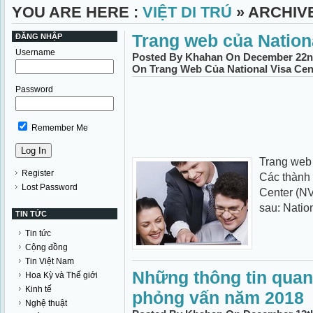
YOU ARE HERE :
VIỆT DI TRÚ
» ARCHIV
Trang web của Nation
ĐĂNG NHẬP
Username
Posted By Khahan On December 22nd
On Trang Web Của National Visa Cen
Password
Remember Me
Trang web 
Register
Các thành 
Lost Password
Center (NV
sau: Natio
TIN TỨC
Tin tức
Cộng đồng
Tin Việt Nam
Những thông tin quan
Hoa Kỳ và Thế giới
Kinh tế
phỏng vấn năm 2018
Nghệ thuật