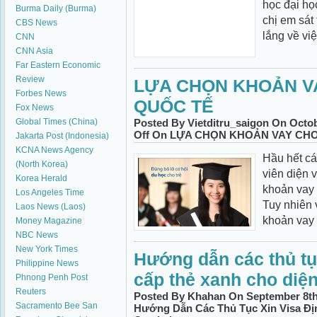
học đại học
Burma Daily (Burma)
chị em sát 
CBS News
lắng về việ
CNN
CNN Asia
Far Eastern Economic
Review
LỰA CHỌN KHOẢN VA
Forbes News
QUỐC TẾ
Fox News
Global Times (China)
Posted By Vietditru_saigon On Octob
Off
On LỰA CHỌN KHOẢN VAY CHO
Jakarta Post (Indonesia)
KCNA News Agency
Hầu hết cá
(North Korea)
viên diện 
Korea Herald
khoản vay 
Los Angeles Time
Tuy nhiên 
Laos News (Laos)
khoản vay 
Money Magazine
NBC News
New York Times
Hướng dẫn các thủ tục
Philippine News
cấp thẻ xanh cho diện
Phnong Penh Post
Reuters
Posted By Khahan On September 8th,
Sacramento Bee
San
Hướng Dẫn Các Thủ Tục Xin Visa Đị