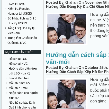
Posted By Khahan On November 5th,
HCM tại NVC
Hướng Dẫn Đăng Ký Địa Chỉ Giao Nh
Kiểm tra Receipt
Number tại USCIS
Hướng dẫn 
Sở Nhập tịch và Di trú
online. Vi
Hoa Kỳ USCIS
nên thực h
Tổng LSQ Hoa Kỳ tại
thể đăng k
Việt Nam
phỏng vấn)
Trung tâm Chiếu khán
Quốc gia NVC
MỤC LỤC CẦN THIẾT
Hướng dẫn cách sắp 
Hồ sơ tại LSQ
vấn-mới
Hồ sơ tại NVC
Posted By Khahan On October 25th, 
Hướng dẫn điền đơn
Hướng Dẫn Cách Sắp Xếp Hồ Sơ Ph
gửi LSQ Hoa Kỳ
Luật & Văn bản
Hướng dẫn
Mẫu thư mời PV
mới. Việc 
Mẫu thư-Email
buộc phải 
Nhập cảnh cho người
sắp xếp c
định cư
gọn gàng, 
Nộp hồ sơ bảo lãnh
Quá trình phỏng vấn