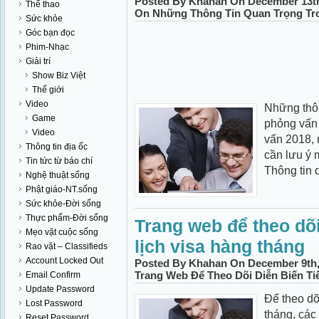
Posted By Khahan On December 13th
Thể thao
On Những Thông Tin Quan Trọng Tr
Sức khỏe
Góc bạn đọc
Phim-Nhạc
Giải trí
Show Biz Việt
Thế giới
Video
Những thôn
Game
phỏng vấn
Video
vấn 2018, 
Thông tin địa ốc
cần lưu ý m
Tin tức từ báo chí
Thông tin 
Nghệ thuật sống
Phật giáo-NT.sống
Sức khỏe-Đời sống
Thực phẩm-Đời sống
Trang web để theo dõi 
Mẹo vặt cuộc sống
lịch visa hàng tháng
Rao vặt – Classifieds
Account Locked Out
Posted By Khahan On December 9th,
Trang Web Để Theo Dõi Diễn Biến Ti
Email Confirm
Update Password
Để theo dõi
Lost Password
tháng, các
Reset Password