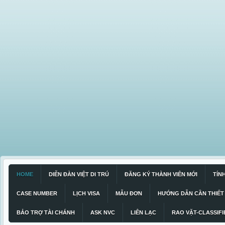
HOME
DIỄN ĐÀN VIỆT DI TRÚ
ĐĂNG KÝ THÀNH VIÊN MỚI
TÍN
CASE NUMBER
LỊCH VISA
MẪU ĐƠN
HƯỚNG DẪN CẦN THIẾT
BẢO TRỢ TÀI CHÁNH
ASK NVC
LIÊN LẠC
RAO VẶT-CLASSIFI