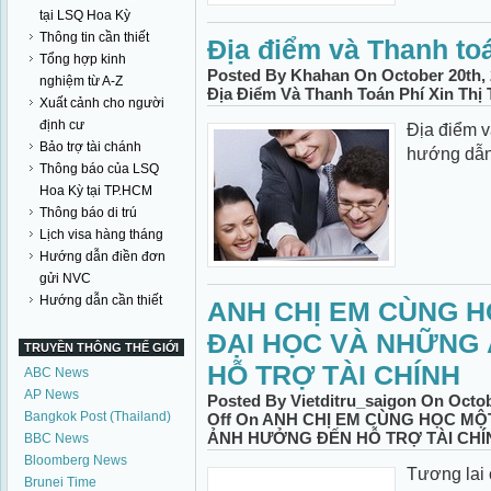
tại LSQ Hoa Kỳ
Thông tin cần thiết
Địa điểm và Thanh toá
Tổng hợp kinh
Posted By Khahan On October 20th, 
nghiệm từ A-Z
Địa Điểm Và Thanh Toán Phí Xin Thị
Xuất cảnh cho người
định cư
Địa điểm v
Bảo trợ tài chánh
hướng dẫn
Thông báo của LSQ
Hoa Kỳ tại TP.HCM
Thông báo di trú
Lịch visa hàng tháng
Hướng dẫn điền đơn
gửi NVC
Hướng dẫn cần thiết
ANH CHỊ EM CÙNG 
ĐẠI HỌC VÀ NHỮNG
TRUYỀN THÔNG THẾ GIỚI
HỖ TRỢ TÀI CHÍNH
ABC News
AP News
Posted By Vietditru_saigon On Octob
Bangkok Post (Thailand)
Off
On ANH CHỊ EM CÙNG HỌC MỘ
ẢNH HƯỞNG ĐẾN HỖ TRỢ TÀI CHÍ
BBC News
Bloomberg News
Tương lai 
Brunei Time