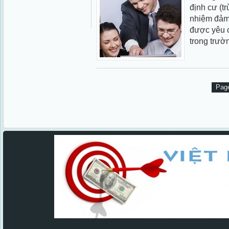
định cư (t
nhiệm đảm 
được yêu c
trong trườn
Page