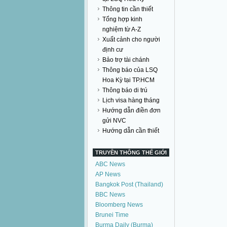
Thông tin cần thiết
Tổng hợp kinh
nghiệm từ A-Z
Xuất cảnh cho người
định cư
Bảo trợ tài chánh
Thông báo của LSQ
Hoa Kỳ tại TP.HCM
Thông báo di trú
Lịch visa hàng tháng
Hướng dẫn điền đơn
gửi NVC
Hướng dẫn cần thiết
TRUYỀN THÔNG THẾ GIỚI
ABC News
AP News
Bangkok Post (Thailand)
BBC News
Bloomberg News
Brunei Time
Burma Daily (Burma)