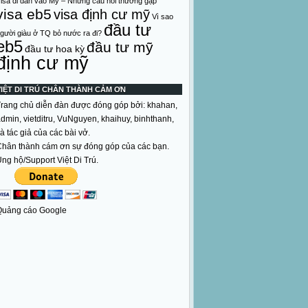
isa di dân vào Mỹ – Những câu hỏi thường gặp
visa eb5
visa định cư mỹ
Vì sao
đầu tư
gười giàu ở TQ bỏ nước ra đi?
eb5
đầu tư mỹ
đầu tư hoa kỳ
định cư mỹ
VIỆT DI TRÚ CHÂN THÀNH CẢM ƠN
rang chủ diễn đàn được đóng góp bởi: khahan,
dmin, vietditru, VuNguyen, khaihuy, binhthanh,
à tác giả của các bài vở.
hân thành cám ơn sự đóng góp của các bạn.
ng hộ/Support Việt Di Trú.
Quảng cáo Google