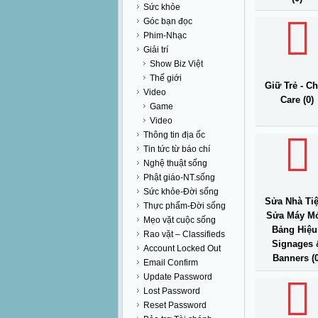
Sức khỏe
Góc bạn đọc
Phim-Nhạc
Giải trí
Show Biz Việt
Thế giới
Giữ Trẻ - Ch
Video
Care (0)
Game
Video
Thông tin địa ốc
Tin tức từ báo chí
Nghệ thuật sống
Phật giáo-NT.sống
Sức khỏe-Đời sống
Sửa Nhà Ti
Thực phẩm-Đời sống
Sửa Máy Mó
Mẹo vặt cuộc sống
Bảng Hiệu
Rao vặt – Classifieds
Signages 
Account Locked Out
Banners (0
Email Confirm
Update Password
Lost Password
Reset Password