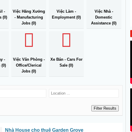
l -
Việc Hãng Xưởng
Việc Làm -
Việc Nhà -
s (0)
- Manufacturing
Employment (0)
Domestic
Jobs (0)
Assistance (0)
y -
Việc Văn Phòng -
Xe Bán - Cars For
 (0)
Office/Clerical
Sale (0)
Jobs (0)
Nhà House cho thuê Garden Grove