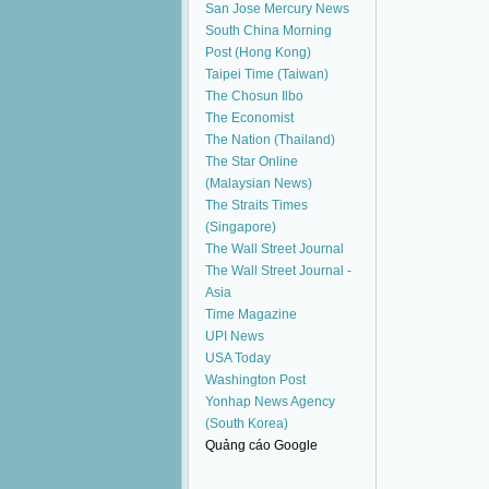
San Jose Mercury News
South China Morning
Post (Hong Kong)
Taipei Time (Taiwan)
The Chosun Ilbo
The Economist
The Nation (Thailand)
The Star Online
(Malaysian News)
The Straits Times
(Singapore)
The Wall Street Journal
The Wall Street Journal -
Asia
Time Magazine
UPI News
USA Today
Washington Post
Yonhap News Agency
(South Korea)
Quảng cáo Google