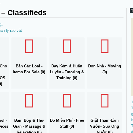
S
 – Classifieds
ặt
ản lý rao vặt
Cho
Bán Các Loại -
Dạy Kèm & Huấn
Dọn Nhà - Moving
Items For Sale (0)
Luyện - Tutoring &
(0)
DOS
Training (0)
0)
T
K
el -
Đấm Bóp & Thư
Đồ Miễn Phí - Free
Giặt Thảm-Làm
T
vices
Giãn - Massage &
Stuff (0)
Vườn- Sửa Ống
đ
Relaxation (0)
Nước (0)