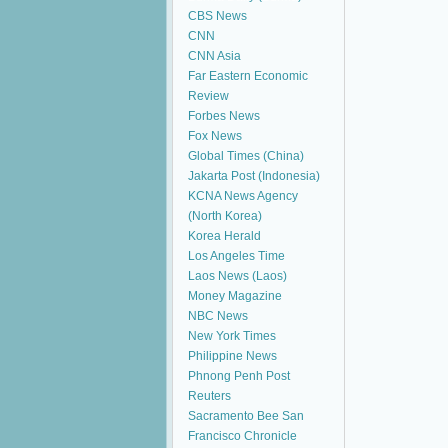
CBS News
CNN
CNN Asia
Far Eastern Economic
Review
Forbes News
Fox News
Global Times (China)
Jakarta Post (Indonesia)
KCNA News Agency
(North Korea)
Korea Herald
Los Angeles Time
Laos News (Laos)
Money Magazine
NBC News
New York Times
Philippine News
Phnong Penh Post
Reuters
Sacramento Bee
San
Francisco Chronicle