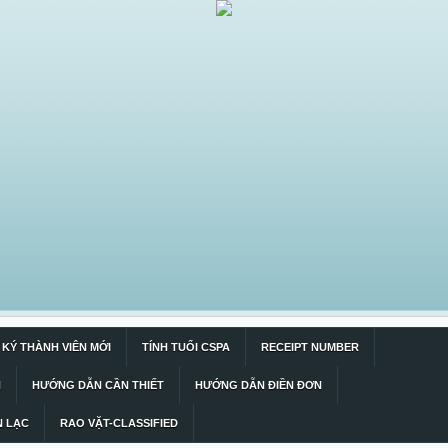
KÝ THÀNH VIÊN MỚI
TÍNH TUỔI CSPA
RECEIPT NUMBER
N
HƯỚNG DẪN CẦN THIẾT
HƯỚNG DẪN ĐIỀN ĐƠN
N LẠC
RAO VẶT-CLASSIFIED