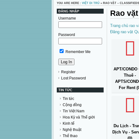
YOU ARE HERE :
VIỆT DI TRÚ
» RAO VẶT – CLASSIFIED
Rao vặt
ĐĂNG NHẬP
Username
Trang chủ rao v
Đăng rao vặt
Qu
Password
Remember Me
APT/CONDO 
Register
Thuê -
Lost Password
APTS/CON
For Rent (
TIN TỨC
Tin tức
Cộng đồng
Tin Việt Nam
Hoa Kỳ và Thế giới
Kinh tế
Du Lịch - Trav
Nghệ thuật
Dịch Vụ - Ser
Thể thao
(0)