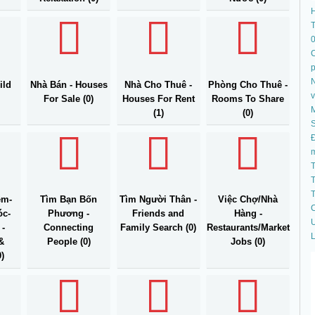
T
C
N
ild
Nhà Bán - Houses
Nhà Cho Thuê -
Phòng Cho Thuê -
For Sale (0)
Houses For Rent
Rooms To Share
(1)
(0)
S
Đ
T
T
T
ệm-
Tìm Bạn Bốn
Tìm Người Thân -
Việc Chợ/Nhà
C
c-
Phương -
Friends and
Hàng -
U
 -
Connecting
Family Search (0)
Restaurants/Market
L
&
People (0)
Jobs (0)
)