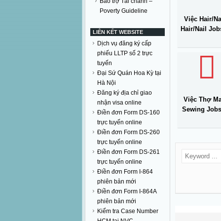
Bảo trợ Tài chánh –
Poverty Guideline
Việc Hair/Nai
Hair/Nail Job
LIÊN KẾT WEBSITE
Dịch vụ đăng ký cấp
phiếu LLTP số 2 trực
tuyến
Đại Sứ Quán Hoa Kỳ tại
Hà Nội
Đăng ký địa chỉ giao
Việc Thợ Ma
nhận visa online
Sewing Jobs
Điền đơn Form DS-160
trực tuyến online
Điền đơn Form DS-260
trực tuyến online
Điền đơn Form DS-261
trực tuyến online
Điền đơn Form I-864
phiên bản mới
Điền đơn Form I-864A
phiên bản mới
Kiểm tra Case Number