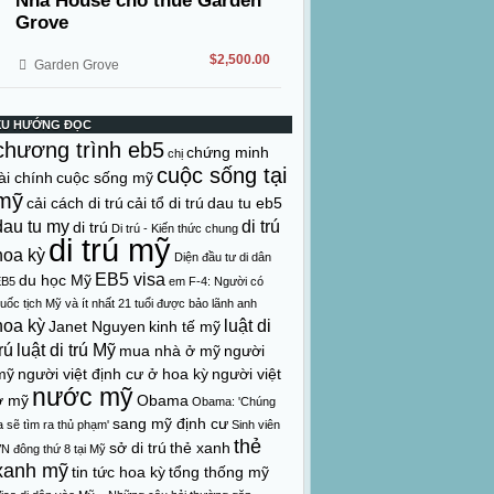
Nhà House cho thuê Garden
Grove
$2,500.00
Garden Grove
XU HƯỚNG ĐỌC
chương trình eb5
chứng minh
chị
cuộc sống tại
ài chính
cuộc sống mỹ
mỹ
cải cách di trú
cải tổ di trú
dau tu eb5
dau tu my
di trú
di trú
Di trú - Kiến thức chung
di trú mỹ
hoa kỳ
Diện đầu tư di dân
EB5 visa
du học Mỹ
EB5
em
F-4: Người có
uốc tịch Mỹ và ít nhất 21 tuổi được bảo lãnh anh
hoa kỳ
luật di
Janet Nguyen
kinh tế mỹ
rú
luật di trú Mỹ
mua nhà ở mỹ
người
mỹ
người việt định cư ở hoa kỳ
người việt
nước mỹ
ở mỹ
Obama
Obama: 'Chúng
sang mỹ định cư
a sẽ tìm ra thủ phạm'
Sinh viên
thẻ
sở di trú
thẻ xanh
N đông thứ 8 tại Mỹ
xanh mỹ
tin tức hoa kỳ
tổng thống mỹ