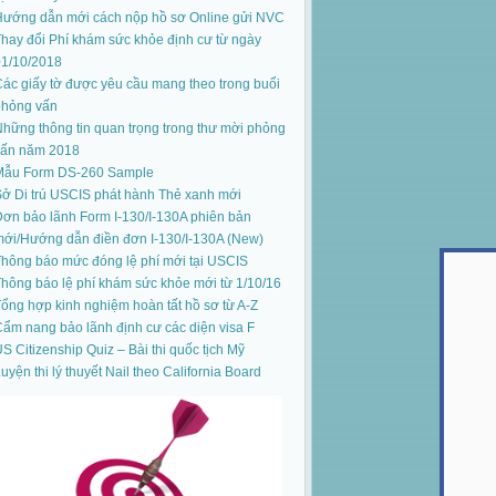
Hướng dẫn mới cách nộp hồ sơ Online gửi NVC
hay đổi Phí khám sức khỏe định cư từ ngày
01/10/2018
ác giấy tờ được yêu cầu mang theo trong buổi
phỏng vấn
hững thông tin quan trọng trong thư mời phỏng
vấn năm 2018
Mẫu Form DS-260 Sample
ở Di trú USCIS phát hành Thẻ xanh mới
ơn bảo lãnh Form I-130/I-130A phiên bản
mới
/
Hướng dẫn điền đơn I-130/I-130A (New)
hông báo mức đóng lệ phí mới tại USCIS
hông báo lệ phí khám sức khỏe mới từ 1/10/16
ổng hợp kinh nghiệm hoàn tất hồ sơ từ A-Z
ẩm nang bảo lãnh định cư các diện visa F
S Citizenship Quiz – Bài thi quốc tịch Mỹ
uyện thi lý thuyết Nail theo California Board