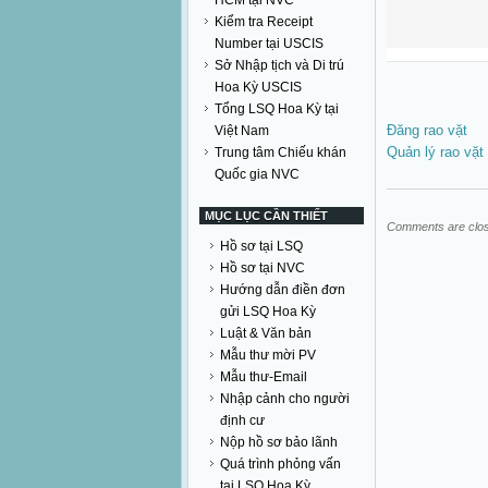
HCM tại NVC
Kiểm tra Receipt
Number tại USCIS
Sở Nhập tịch và Di trú
Hoa Kỳ USCIS
Tổng LSQ Hoa Kỳ tại
Đăng rao vặt
Việt Nam
Quản lý rao vặt
Trung tâm Chiếu khán
Quốc gia NVC
MỤC LỤC CẦN THIẾT
Comments are clo
Hồ sơ tại LSQ
Hồ sơ tại NVC
Hướng dẫn điền đơn
gửi LSQ Hoa Kỳ
Luật & Văn bản
Mẫu thư mời PV
Mẫu thư-Email
Nhập cảnh cho người
định cư
Nộp hồ sơ bảo lãnh
Quá trình phỏng vấn
tại LSQ Hoa Kỳ