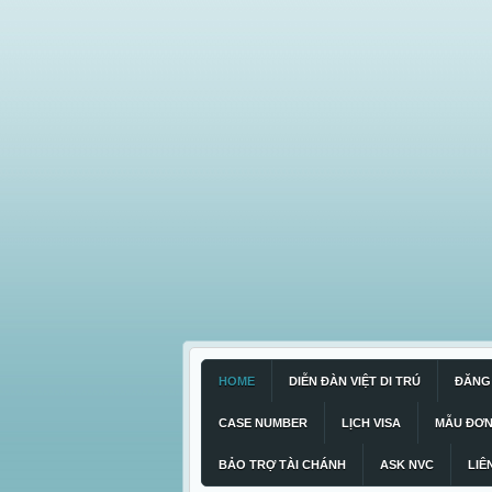
HOME
DIỄN ĐÀN VIỆT DI TRÚ
ĐĂNG 
CASE NUMBER
LỊCH VISA
MẪU ĐƠ
BẢO TRỢ TÀI CHÁNH
ASK NVC
LIÊ