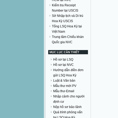
HCM tại NVC
Kiểm tra Receipt
Number tại USCIS
Sở Nhập tịch và Di trú
Hoa Kỳ USCIS
Tổng LSQ Hoa Kỳ tại
Việt Nam
Trung tâm Chiếu khán
Quốc gia NVC
MỤC LỤC CẦN THIẾT
Hồ sơ tại LSQ
Hồ sơ tại NVC
Hướng dẫn điền đơn
gửi LSQ Hoa Kỳ
Luật & Văn bản
Mẫu thư mời PV
Mẫu thư-Email
Nhập cảnh cho người
định cư
Nộp hồ sơ bảo lãnh
Quá trình phỏng vấn
tại LSQ Hoa Kỳ