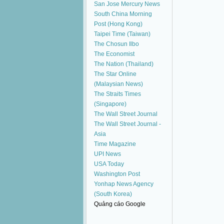
San Jose Mercury News
South China Morning
Post (Hong Kong)
Taipei Time (Taiwan)
The Chosun Ilbo
The Economist
The Nation (Thailand)
The Star Online
(Malaysian News)
The Straits Times
(Singapore)
The Wall Street Journal
The Wall Street Journal -
Asia
Time Magazine
UPI News
USA Today
Washington Post
Yonhap News Agency
(South Korea)
Quảng cáo Google