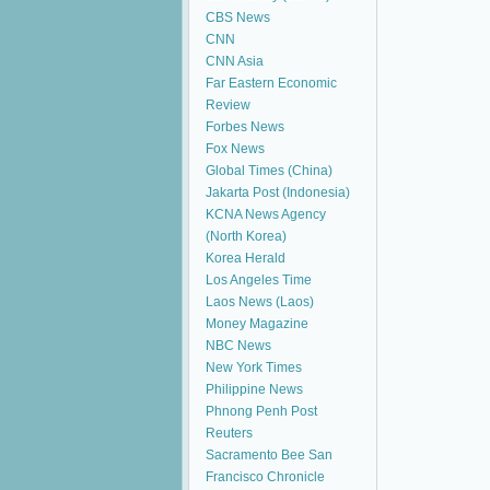
CBS News
CNN
CNN Asia
Far Eastern Economic
Review
Forbes News
Fox News
Global Times (China)
Jakarta Post (Indonesia)
KCNA News Agency
(North Korea)
Korea Herald
Los Angeles Time
Laos News (Laos)
Money Magazine
NBC News
New York Times
Philippine News
Phnong Penh Post
Reuters
Sacramento Bee
San
Francisco Chronicle