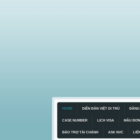
HOME
DIỄN ĐÀN VIỆT DI TRÚ
ĐĂNG 
CASE NUMBER
LỊCH VISA
MẪU ĐƠ
BẢO TRỢ TÀI CHÁNH
ASK NVC
LIÊ