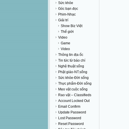
Sức khỏe
Góc bạn đọc
Phim-Nhạc
Giải trí
Show Biz Việt
Thế giới
Video
Game
Video
Thông tin địa ốc
Tin tức từ báo chí
Nghệ thuật sống
Phật giáo-NT.sống
Sức khỏe-Đời sống
Thực phẩm-Đời sống
Mẹo vặt cuộc sống
Rao vặt – Classifieds
Account Locked Out
Email Confirm
Update Password
Lost Password
Reset Password