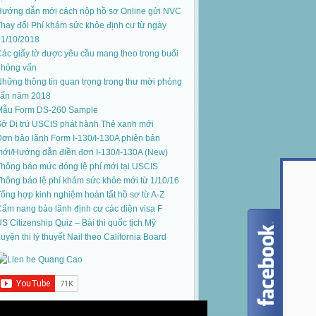
Hướng dẫn mới cách nộp hồ sơ Online gửi NVC
hay đổi Phí khám sức khỏe định cư từ ngày
01/10/2018
ác giấy tờ được yêu cầu mang theo trong buổi
phỏng vấn
hững thông tin quan trọng trong thư mời phỏng
vấn năm 2018
Mẫu Form DS-260 Sample
ở Di trú USCIS phát hành Thẻ xanh mới
ơn bảo lãnh Form I-130/I-130A phiên bản
mới
/
Hướng dẫn điền đơn I-130/I-130A (New)
hông báo mức đóng lệ phí mới tại USCIS
hông báo lệ phí khám sức khỏe mới từ 1/10/16
ổng hợp kinh nghiệm hoàn tất hồ sơ từ A-Z
ẩm nang bảo lãnh định cư các diện visa F
S Citizenship Quiz – Bài thi quốc tịch Mỹ
uyện thi lý thuyết Nail theo California Board