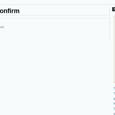
onfirm
sed.
T
K
T
đ