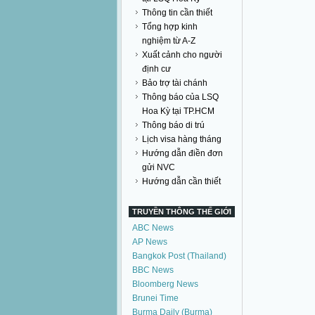
Thông tin cần thiết
Tổng hợp kinh
nghiệm từ A-Z
Xuất cảnh cho người
định cư
Bảo trợ tài chánh
Thông báo của LSQ
Hoa Kỳ tại TP.HCM
Thông báo di trú
Lịch visa hàng tháng
Hướng dẫn điền đơn
gửi NVC
Hướng dẫn cần thiết
TRUYỀN THÔNG THẾ GIỚI
ABC News
AP News
Bangkok Post (Thailand)
BBC News
Bloomberg News
Brunei Time
Burma Daily (Burma)