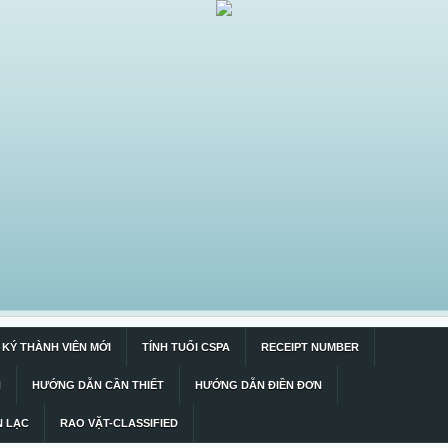
KÝ THÀNH VIÊN MỚI
TÍNH TUỔI CSPA
RECEIPT NUMBER
N
HƯỚNG DẪN CẦN THIẾT
HƯỚNG DẪN ĐIỀN ĐƠN
N LẠC
RAO VẶT-CLASSIFIED