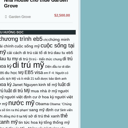
Nhà House cho thuê Garden
Grove
$2,500.00
Garden Grove
XU HƯỚNG ĐỌC
chương trình eb5
chứng minh
chị
cuộc sống tại
ài chính
cuộc sống mỹ
mỹ
cải cách di trú
cải tổ di trú
dau tu eb5
dau tu my
di trú
di trú
Di trú - Kiến thức chung
di trú mỹ
hoa kỳ
Diện đầu tư di dân
EB5 visa
du học Mỹ
EB5
em
F-4: Người có
uốc tịch Mỹ và ít nhất 21 tuổi được bảo lãnh anh
hoa kỳ
luật di
Janet Nguyen
kinh tế mỹ
rú
luật di trú Mỹ
mua nhà ở mỹ
người
mỹ
người việt định cư ở hoa kỳ
người việt
nước mỹ
ở mỹ
Obama
Obama: 'Chúng
sang mỹ định cư
a sẽ tìm ra thủ phạm'
Sinh viên
thẻ
sở di trú
thẻ xanh
N đông thứ 8 tại Mỹ
xanh mỹ
tin tức hoa kỳ
tổng thống mỹ