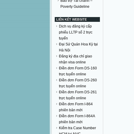
Bảo trợ Tài chánh –
Poverty Guideline
LIÊN KẾT WEBSITE
Dịch vụ đăng ký cấp
phiếu LLTP số 2 trực
tuyến
Đại Sứ Quán Hoa Kỳ tại
Hà Nội
Đăng ký địa chỉ giao
nhận visa online
Điền đơn Form DS-160
trực tuyến online
Điền đơn Form DS-260
trực tuyến online
Điền đơn Form DS-261
trực tuyến online
Điền đơn Form I-864
phiên bản mới
Điền đơn Form I-864A
phiên bản mới
Kiểm tra Case Number