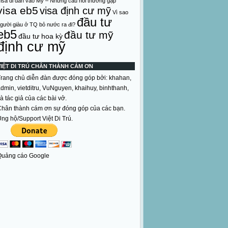
isa di dân vào Mỹ – Những câu hỏi thường gặp
visa eb5
visa định cư mỹ
Vì sao
đầu tư
gười giàu ở TQ bỏ nước ra đi?
eb5
đầu tư mỹ
đầu tư hoa kỳ
định cư mỹ
VIỆT DI TRÚ CHÂN THÀNH CẢM ƠN
rang chủ diễn đàn được đóng góp bởi: khahan,
dmin, vietditru, VuNguyen, khaihuy, binhthanh,
à tác giả của các bài vở.
hân thành cám ơn sự đóng góp của các bạn.
ng hộ/Support Việt Di Trú.
Quảng cáo Google