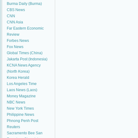
Burma Daily (Burma)
CBS News
CNN
CNN Asia
Far Eastern Economic
Review
Forbes News
Fox News
Global Times (China)
Jakarta Post (Indonesia)
KCNA News Agency
(North Korea)
Korea Herald
Los Angeles Time
Laos News (Laos)
Money Magazine
NBC News
New York Times
Philippine News
Phnong Penh Post
Reuters
Sacramento Bee
San