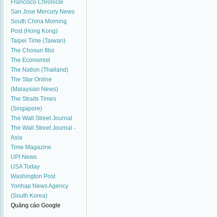
Francisco Chronicle
San Jose Mercury News
South China Morning
Post (Hong Kong)
Taipei Time (Taiwan)
The Chosun Ilbo
The Economist
The Nation (Thailand)
The Star Online
(Malaysian News)
The Straits Times
(Singapore)
The Wall Street Journal
The Wall Street Journal -
Asia
Time Magazine
UPI News
USA Today
Washington Post
Yonhap News Agency
(South Korea)
Quảng cáo Google