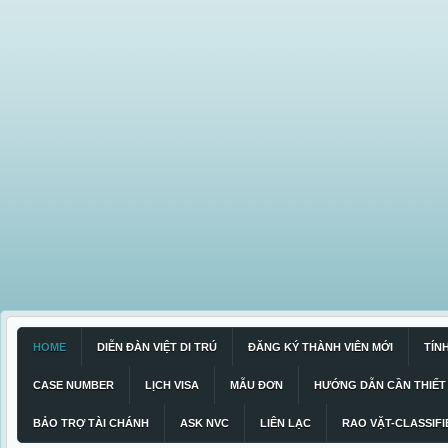
HOME
DIỄN ĐÀN VIỆT DI TRÚ
ĐĂNG KÝ THÀNH VIÊN MỚI
TÍN
CASE NUMBER
LỊCH VISA
MẪU ĐƠN
HƯỚNG DẪN CẦN THIẾT
BẢO TRỢ TÀI CHÁNH
ASK NVC
LIÊN LẠC
RAO VẶT-CLASSIFI