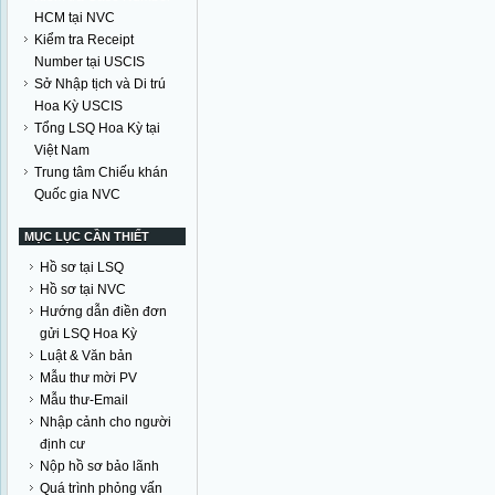
HCM tại NVC
Kiểm tra Receipt
Number tại USCIS
Sở Nhập tịch và Di trú
Hoa Kỳ USCIS
Tổng LSQ Hoa Kỳ tại
Việt Nam
Trung tâm Chiếu khán
Quốc gia NVC
MỤC LỤC CẦN THIẾT
Hồ sơ tại LSQ
Hồ sơ tại NVC
Hướng dẫn điền đơn
gửi LSQ Hoa Kỳ
Luật & Văn bản
Mẫu thư mời PV
Mẫu thư-Email
Nhập cảnh cho người
định cư
Nộp hồ sơ bảo lãnh
Quá trình phỏng vấn