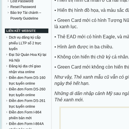
• Hiển thị hình cá nhân ở cả hai mặt 
Lost Password
Reset Password
• Hiển thị hình đồ họa, và màu sắc đ
Bảo trợ Tài chánh –
Poverty Guideline
• Green Card mới có hình Tượng Nữ
là xanh lục.
LIÊN KẾT WEBSITE
• Thẻ EAD mới có hình Eagle, và mà
Dịch vụ đăng ký cấp
phiếu LLTP số 2 trực
• Hình ảnh được in ba chiều.
tuyến
Đại Sứ Quán Hoa Kỳ tại
• Không còn hiển thị chữ ký cá nhân
Hà Nội
Đăng ký địa chỉ giao
• Green Card mới không còn hiển th
nhận visa online
Như vậy, Thẻ xanh mẫu cũ vẫn có gi
Điền đơn Form DS-160
ngày thẻ hết hạn.
trực tuyến online
Điền đơn Form DS-260
Những di dân nhập cảnh Mỹ sau ng
trực tuyến online
Thẻ xanh mới.
Điền đơn Form DS-261
trực tuyến online
Điền đơn Form I-864
phiên bản mới
Điền đơn Form I-864A