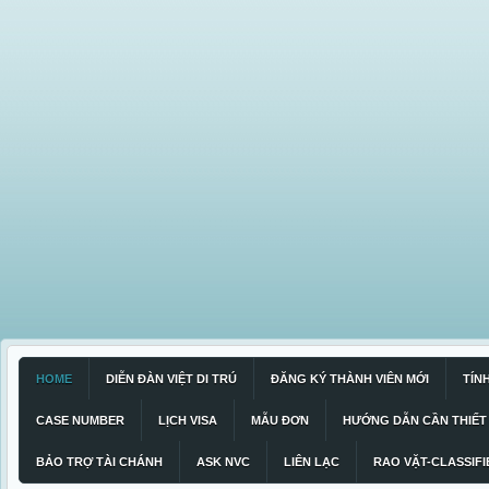
HOME
DIỄN ĐÀN VIỆT DI TRÚ
ĐĂNG KÝ THÀNH VIÊN MỚI
TÍN
CASE NUMBER
LỊCH VISA
MẪU ĐƠN
HƯỚNG DẪN CẦN THIẾT
BẢO TRỢ TÀI CHÁNH
ASK NVC
LIÊN LẠC
RAO VẶT-CLASSIFI