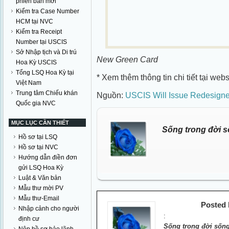
phiên bản mới
Kiểm tra Case Number
HCM tại NVC
Kiểm tra Receipt
Number tại USCIS
Sở Nhập tịch và Di trú
New Green Card
Hoa Kỳ USCIS
Tổng LSQ Hoa Kỳ tại
* Xem thêm thông tin chi tiết tại web
Việt Nam
Trung tâm Chiếu khán
Nguồn:
USCIS Will Issue Redesign
Quốc gia NVC
MỤC LỤC CẦN THIẾT
Sống trong đời s
Hồ sơ tại LSQ
Hồ sơ tại NVC
Hướng dẫn điền đơn
gửi LSQ Hoa Kỳ
Luật & Văn bản
Mẫu thư mời PV
Mẫu thư-Email
Posted
Nhập cảnh cho người
:
định cư
Sống trong đời sống