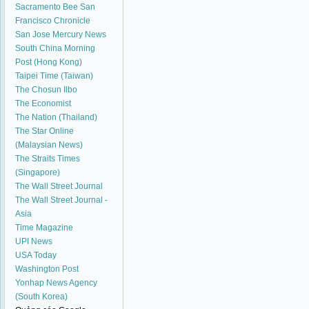
Sacramento Bee
San
Francisco Chronicle
San Jose Mercury News
South China Morning
Post (Hong Kong)
Taipei Time (Taiwan)
The Chosun Ilbo
The Economist
The Nation (Thailand)
The Star Online
(Malaysian News)
The Straits Times
(Singapore)
The Wall Street Journal
The Wall Street Journal -
Asia
Time Magazine
UPI News
USA Today
Washington Post
Yonhap News Agency
(South Korea)