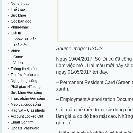
Nghệ thuật
Thể thao
Sức khỏe
Góc bạn đọc
Phim-Nhạc
Giải trí
Show Biz Việt
Thế giới
Source image: USCIS
Video
Game
Ngày 19/04/2017, Sở Di trú đã côn
Video
Làm việc mới. Hai mẫu mới này sẽ 
Thông tin địa ốc
ngày 01/05/2017 tới đây.
Tin tức từ báo chí
Nghệ thuật sống
– Permanent Resident Card (Green 
Phật giáo-NT.sống
xanh).
Sức khỏe-Đời sống
Thực phẩm-Đời sống
– Employment Authorization Docume
Mẹo vặt cuộc sống
Các mẫu thẻ mới được sử dụng côn
Rao vặt – Classifieds
làm giả & có độ bảo mật cao. Những 
Account Locked Out
gồm có:
Email Confirm
Update Password