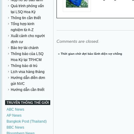
Nộp hồ sơ bảo lãnh
Quá trình phỏng vấn
tại LSQ Hoa Kỳ
Thông tin cần thiết
Tổng hợp kinh
nghiệm từ A-Z
Xuất cảnh cho người
Comments are closed.
định cư
Bảo trợ tài chánh
Thông báo của LSQ
«
Thời gian chờ đợi bảo lãnh diện vợ chồng
Hoa Kỳ tại TP.HCM
Thông báo di trú
Lịch visa hàng tháng
Hướng dẫn điền đơn
gửi NVC
Hướng dẫn cần thiết
TRUYỀN THÔNG THẾ GIỚI
ABC News
AP News
Bangkok Post (Thailand)
BBC News
Bloomberg News