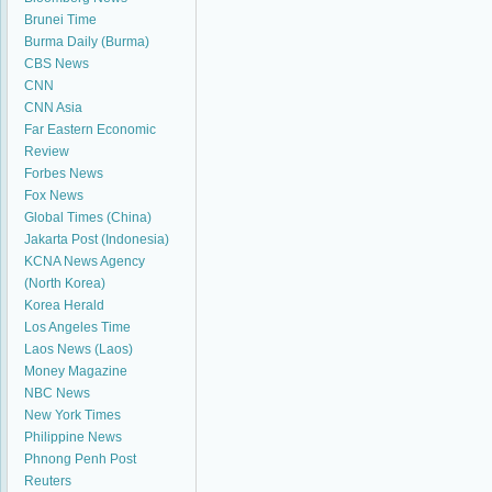
Brunei Time
Burma Daily (Burma)
CBS News
CNN
CNN Asia
Far Eastern Economic
Review
Forbes News
Fox News
Global Times (China)
Jakarta Post (Indonesia)
KCNA News Agency
(North Korea)
Korea Herald
Los Angeles Time
Laos News (Laos)
Money Magazine
NBC News
New York Times
Philippine News
Phnong Penh Post
Reuters