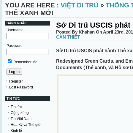
YOU ARE HERE :
VIỆT DI TRÚ
»
THÔNG T
THẺ XANH MỚI
Sở Di trú USCIS phát
ĐĂNG NHẬP
Username
Posted By Khahan On April 23rd, 20
CẦN THIẾT
Password
Sở Di trú USCIS phát hành Thẻ xa
Redesigned Green Cards, and Em
Remember Me
Documents (Thẻ xanh, và Hồ sơ G
Register
Lost Password
TIN TỨC
Tin tức
Cộng đồng
Tin Việt Nam
Hoa Kỳ và Thế giới
Kinh tế