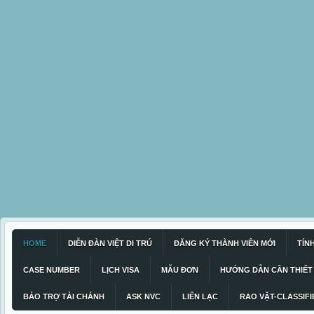
HOME
DIỄN ĐÀN VIỆT DI TRÚ
ĐĂNG KÝ THÀNH VIÊN MỚI
TÍN
CASE NUMBER
LỊCH VISA
MẪU ĐƠN
HƯỚNG DẪN CẦN THIẾT
BẢO TRỢ TÀI CHÁNH
ASK NVC
LIÊN LẠC
RAO VẶT-CLASSIFI