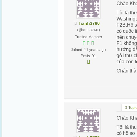
Chào Kh
Tôi là th
ư
Washingt
hanh3760
F2B.Hồ s
(@hanh3760)
có quốc t
nên chuy
Trusted Member
F1 không
hướng dẫn
Joined: 11 years ago
gởi thư 
Posts: 91
của con t
Chân thà
Topic
Chào Kh
Tôi là t
có hồ sơ