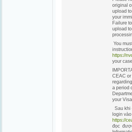
original 
upload t
your immi
Failure t
upload t
processin
You must 
instructi
https://nv
your case
IMPORTANT
CEAC or
regarding
a period 
Departmen
your Visa
Sau khi 
login vào
https://ce
đọc được
Informati