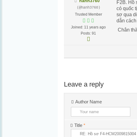
hanh3760
F2B. Hồ 
(@hanh3760)
có quốc 
sơ qua d
Trusted Member
dẫn cách
Joined: 11 years ago
Chân thà
Posts: 91
Leave a reply
Author Name
Title
*