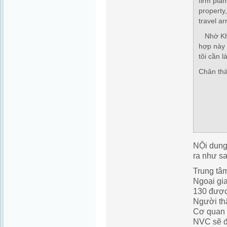
firm pla
property
travel a
Nhờ Kha
hợp này 
tôi cần 
Chân th
NỘi dung
ra như sa
Trung tâ
Ngoại gi
130 được
Người th
Cơ quan D
NVC sẽ đ