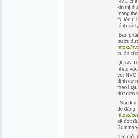
NVC chấp
xin thị t
mang the
tải lên 
trình xử 
Bạn phải
bước đượ
https://nv
vụ án củ
QUAN TR
nhập vào
với NVC 
định cư n
theo luật
dứt đơn x
Sau khi 
để đăng 
https://ce
sẽ đọc đ
Summary 
"Do giới