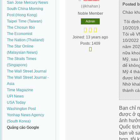
San Jose Mercury News
Posted b
(@khahan)
South China Morning
Chào kh
Noble Member
Post (Hong Kong)
Taipei Time (Taiwan)
Tôi định
Admin
The Chosun Ilbo
10/2019.
The Economist
Tôi về V
Joined: 13 years ago
The Nation (Thailand)
10/2022 
Posts: 1409
The Star Online
năm 2023
(Malaysian News)
nữa khoả
The Straits Times
Mỹ, sau 
(Singapore)
để không
The Wall Street Journal
Mỹ 4 thán
The Wall Street Journal -
được kh
Asia
Nhờ khah
Time Magazine
thành c
UPI News
USA Today
Bạn chỉ 
Washington Post
được ở q
Yonhap News Agency
ảnh hưởng
(South Korea)
Quốc tịc
Quảng cáo Google
bạn về s
hơn, tôi 