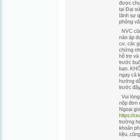
được chu
tại Đại 
lãnh sự q
phỏng vấ
NVC cũng
nào áp dụ
cư, các g
chứng nh
hỗ trợ và
trước buổ
bạn. KHÔ
ngay cả 
hướng dẫ
trước đây
Vui lòng
nộp đơn 
Ngoại gia
https://ce
trường h
khoản phí 
liệu, cũn