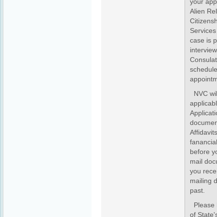
your app
Alien Re
Citizens
Services
case is 
intervie
Consulat
schedule
appointm
NVC will
applicabl
Applicati
documents
Affidavit
fanancia
before y
mail doc
you recei
mailing 
past.
Please l
of State'