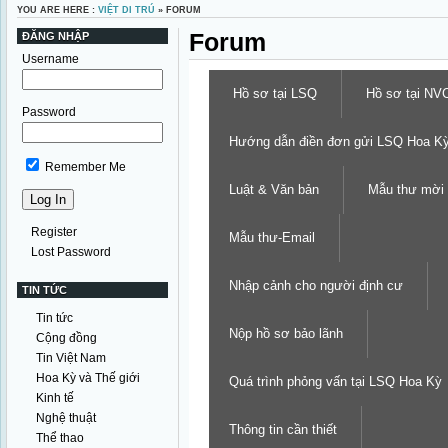
YOU ARE HERE :
VIỆT DI TRÚ
» FORUM
Forum
ĐĂNG NHẬP
Username
Hồ sơ tại LSQ
Hồ sơ tại NV
Password
Hướng dẫn điền đơn gửi LSQ Hoa K
Remember Me
Luật & Văn bản
Mẫu thư mời
Register
Mẫu thư-Email
Lost Password
Nhập cảnh cho người định cư
TIN TỨC
Tin tức
Nộp hồ sơ bảo lãnh
Cộng đồng
Tin Việt Nam
Hoa Kỳ và Thế giới
Quá trình phỏng vấn tại LSQ Hoa Kỳ
Kinh tế
Nghệ thuật
Thông tin cần thiết
Thể thao