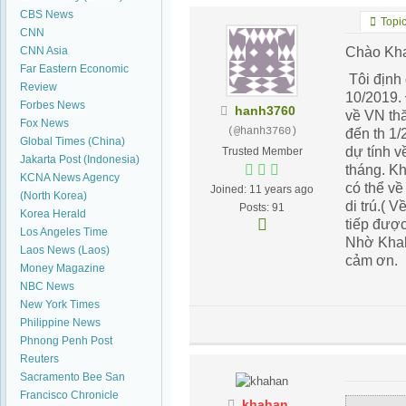
CBS News
Topic
CNN
Chào Kh
CNN Asia
Far Eastern Economic
Tôi định
Review
10/2019.
Forbes News
hanh3760
về VN thă
Fox News
(@hanh3760)
đến th 1/
Global Times (China)
dự tính v
Trusted Member
Jakarta Post (Indonesia)
tháng. Khi
KCNA News Agency
có thể về
Joined: 11 years ago
(North Korea)
di trú.( 
Posts: 91
Korea Herald
tiếp đượ
Los Angeles Time
Nhờ Khah
Laos News (Laos)
cảm ơn.
Money Magazine
NBC News
New York Times
Philippine News
Phnong Penh Post
Reuters
Sacramento Bee
San
Francisco Chronicle
khahan