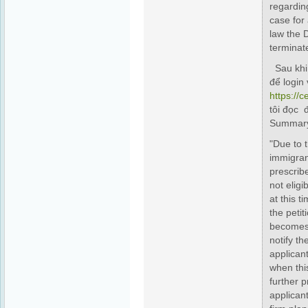
regardin
case for 
law the 
terminate
Sau khi
để login
https://c
tôi đọc 
Summary 
"Due to t
immigran
prescribe
not eligi
at this t
the petit
becomes 
notify the
applicant
when this
further p
applican