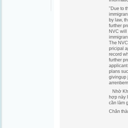
"Due to t
immigrant
by law, th
further p
NVC will r
immigran
The NVC w
pricipal a
record whe
further p
applicant
plans suc
givingup 
arrenbeme
Nhờ Khah
hợp này 
cần làm 
Chân thà