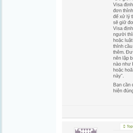
Visa định
đơn thỉnh
để xử lý 
sẽ giữ đơ
Visa địn
người th
hoặc luật
thỉnh cầu
thêm. Đư
nên lập b
nào như b
hoặc hoãn
này".
Bạn cần đ
hiện đún
Topi