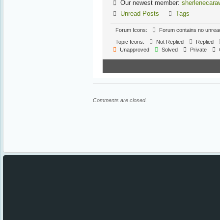
Our newest member:
sherlenecara
Unread Posts
Tags
Forum Icons:
Forum contains no unrea
Topic Icons:
Not Replied
Replied
Unapproved
Solved
Private
Comments are closed.