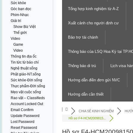
Sức khỏe
Tổng hợp kinh nghiệm từ A-Z
Góc bạn đọc
Phim-Nhạc
Giải trí
Xuất cảnh cho người định cư
Show Biz Việt
Thế giới
Bảo trợ tài chánh
Video
Game
Video
Thông báo của LSQ Hoa Kỳ tại TP.
Thông tin địa ốc
Tin tức từ báo chí
Thông báo di trú
Lịch visa hà
Nghệ thuật sống
Phật giáo-NT.sống
Hướng dẫn điền đơn gửi NVC
Sức khỏe-Đời sống
Thực phẩm-Đời sống
Mẹo vặt cuộc sống
Hướng dẫn cần thiết
Rao vặt – Classifieds
Account Locked Out
Email Confirm
CHIA SẺ KINH NGHIỆM
HƯỚN
Update Password
Hồ sơ F4-HCM2009815...
Lost Password
Reset Password
Hồ sơ F4-HCM2009815