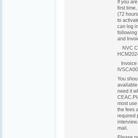
If you ar
first time
(72 hours)
to activa
can log i
followin
and Invoi
NVC Ca
HCM202
Invoice 
IVSCA00
You shoul
available
need it w
CEAC.Ple
most use
the fees 
required 
interview
mail.
Please no