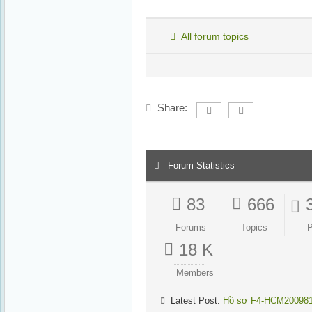
All forum topics
Share:
Forum Statistics
83
666
Forums
Topics
P
18 K
Members
Latest Post:
Hồ sơ F4-HCM20098