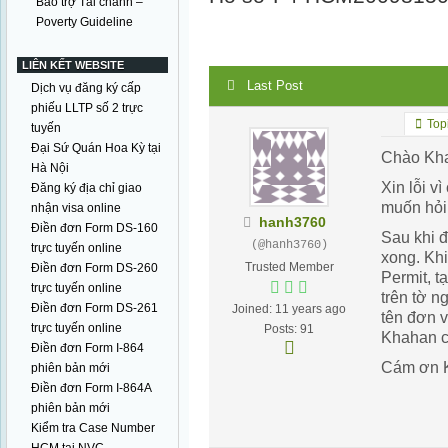
Bảo trợ Tài chánh –
Poverty Guideline
LIÊN KẾT WEBSITE
Last Post
Dịch vụ đăng ký cấp
phiếu LLTP số 2 trực
Topi
tuyến
Đại Sứ Quán Hoa Kỳ tại
Chào Kh
Hà Nội
Xin lỗi v
Đăng ký địa chỉ giao
muốn hỏi
nhận visa online
hanh3760
Điền đơn Form DS-160
Sau khi đ
(@hanh3760)
trực tuyến online
xong. Khi
Trusted Member
Điền đơn Form DS-260
Permit, tạ
trực tuyến online
trên tờ n
Điền đơn Form DS-261
Joined: 11 years ago
tên đơn v
trực tuyến online
Posts: 91
Khahan c
Điền đơn Form I-864
Cám ơn 
phiên bản mới
Điền đơn Form I-864A
phiên bản mới
Kiểm tra Case Number