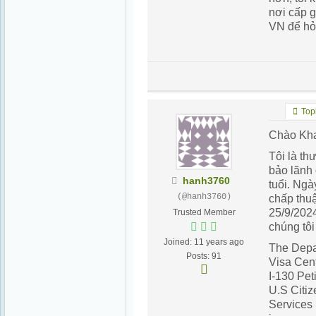
nơi cấp g
VN để hỏi
Topi
Chào Kh
Tôi là th
bảo lãnh 
hanh3760
tuổi. Ngà
(@hanh3760)
chấp thu
25/9/202
Trusted Member
chúng tôi
Joined: 11 years ago
The Depar
Posts: 91
Visa Cen
I-130 Pet
U.S Citiz
Services 