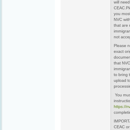
will need
CEAC.Ple
you most
NVC with
that are 
immigran
not acce
Please n
exact or
documen
that NVC
immigran
to bring 
upload t
processi
You must
instructi
https://n
completi
IMPORTAN
CEAC or