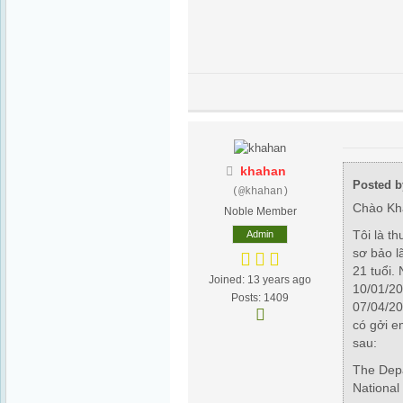
khahan
Posted b
(@khahan)
Chào Kh
Noble Member
Tôi là t
Admin
sơ bảo l
21 tuổi. 
Joined: 13 years ago
10/01/20
Posts: 1409
07/04/2
có gởi e
sau:
The Depa
National