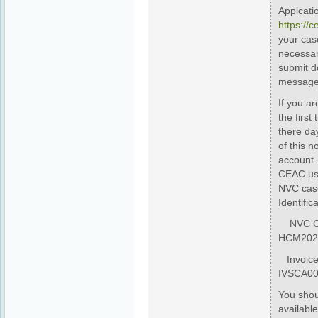
Applcati
https://c
your cas
necessar
submit 
message
If you a
the first
there da
of this n
account.
CEAC usi
NVC cas
Identifi
NVC Ca
HCM202
Invoice
IVSCA00
You shou
availabl