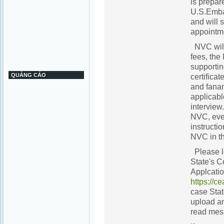
is prepare
U.S.Emba
and will 
appointm
NVC will 
fees, the
supportin
QUẢNG CÁO
certificat
and fanan
applicabl
interview
NVC, even
instructi
NVC in th
Please l
State's C
Applcatio
https://ce
case Stat
upload a
read mes