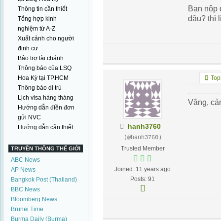
Bạn nộp 
Thông tin cần thiết
đâu? thì 
Tổng hợp kinh
nghiệm từ A-Z
Xuất cảnh cho người
định cư
Bảo trợ tài chánh
Thông báo của LSQ
Hoa Kỳ tại TP.HCM
Topi
Thông báo di trú
Lịch visa hàng tháng
Vâng, cả
Hướng dẫn điền đơn
gửi NVC
hanh3760
Hướng dẫn cần thiết
(@hanh3760)
Trusted Member
TRUYỀN THÔNG THẾ GIỚI
ABC News
Joined: 11 years ago
AP News
Posts: 91
Bangkok Post (Thailand)
BBC News
Bloomberg News
Brunei Time
Burma Daily (Burma)