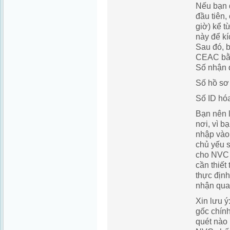
Nếu bạn 
đầu tiên,
giờ) kể t
này để kí
Sau đó, 
CEAC bằ
Số nhận 
Số hồ s
Số ID hó
Bạn nên l
nơi, vì b
nhập vào
chủ yếu 
cho NVC c
cần thiết
thực địn
nhận qua
Xin lưu 
gốc chính
quét nào