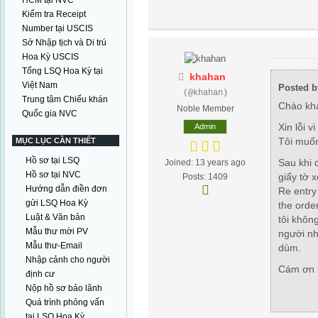
HCM tại NVC
Kiểm tra Receipt
Number tại USCIS
Sở Nhập tịch và Di trú
Hoa Kỳ USCIS
Tổng LSQ Hoa Kỳ tại
khahan
Việt Nam
Posted b
(@khahan)
Trung tâm Chiếu khán
Chào kh
Noble Member
Quốc gia NVC
Xin lỗi v
Admin
Tôi muốn
MỤC LỤC CẦN THIẾT
Hồ sơ tại LSQ
Sau khi 
Joined: 13 years ago
Hồ sơ tại NVC
giấy tờ x
Posts: 1409
Hướng dẫn điền đơn
Re entry 
gửi LSQ Hoa Kỳ
the order
Luật & Văn bản
tôi không
Mẫu thư mời PV
người nh
Mẫu thư-Email
dùm.
Nhập cảnh cho người
Cám ơn 
định cư
Nộp hồ sơ bảo lãnh
Quá trình phỏng vấn
tại LSQ Hoa Kỳ