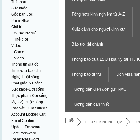
Thể thao
Sức khỏe
Tổng hợp kinh nghiệm từ A-Z
Góc bạn đọc
Phim-Nhạc
Giải trí
Xuất cảnh cho người định cư
Show Biz Việt
Thế giới
Bảo trợ tài chánh
Video
Game
Video
Thông báo của LSQ Hoa Kỳ tại TP.
Thông tin địa ốc
Tin tức từ báo chí
Thông báo di trú
Lịch visa hà
Nghệ thuật sống
Phật giáo-NT.sống
Hướng dẫn điền đơn gửi NVC
Sức khỏe-Đời sống
Thực phẩm-Đời sống
Mẹo vặt cuộc sống
Hướng dẫn cần thiết
Rao vặt – Classifieds
Account Locked Out
Email Confirm
CHIA SẺ KINH NGHIỆM
HƯ
Update Password
Lost Password
Reset Password