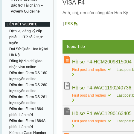
VISA F4
Bảo trợ Tài chánh –
Poverty Guideline
Anh, chị, em của công dân Hoa Kỳ.
|
RSS
LIÊN KẾT WEBSITE
Dịch vụ đăng ký cấp
phiếu LLTP số 2 trực
tuyến
Topic Title
Đại Sứ Quán Hoa Kỳ tại
Hà Nội
Đăng ký địa chỉ giao
Hồ sơ F4-HCM2009815004
nhận visa online
First post and replies
|
Last post 
Điền đơn Form DS-160
trực tuyến online
Điền đơn Form DS-260
Hồ sơ F4-WAC1190240736.
trực tuyến online
First post and replies
|
Last post 
Điền đơn Form DS-261
trực tuyến online
Điền đơn Form I-864
Hồ sơ F4-WAC1290163405
phiên bản mới
Điền đơn Form I-864A
First post and replies
|
Last post 
phiên bản mới
Kiểm tra Case Number