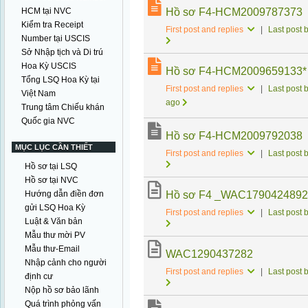
HCM tại NVC
Hồ sơ F4-HCM2009787373
Kiểm tra Receipt
First post and replies
|
Last post 
Number tại USCIS
Sở Nhập tịch và Di trú
Hoa Kỳ USCIS
Hồ sơ F4-HCM2009659133*
Tổng LSQ Hoa Kỳ tại
First post and replies
|
Last post 
Việt Nam
ago
Trung tâm Chiếu khán
Quốc gia NVC
Hồ sơ F4-HCM2009792038
MỤC LỤC CẦN THIẾT
First post and replies
|
Last post 
Hồ sơ tại LSQ
Hồ sơ tại NVC
Hướng dẫn điền đơn
Hồ sơ F4 _WAC1790424892
gửi LSQ Hoa Kỳ
First post and replies
|
Last post 
Luật & Văn bản
Mẫu thư mời PV
Mẫu thư-Email
WAC1290437282
Nhập cảnh cho người
First post and replies
|
Last post 
định cư
Nộp hồ sơ bảo lãnh
Quá trình phỏng vấn