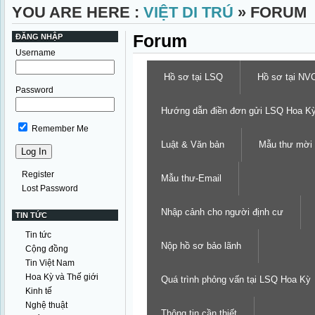
YOU ARE HERE :
VIỆT DI TRÚ
» FORUM
Forum
ĐĂNG NHẬP
Username
Hồ sơ tại LSQ
Hồ sơ tại NV
Password
Hướng dẫn điền đơn gửi LSQ Hoa K
Remember Me
Luật & Văn bản
Mẫu thư mời
Register
Mẫu thư-Email
Lost Password
Nhập cảnh cho người định cư
TIN TỨC
Tin tức
Nộp hồ sơ bảo lãnh
Cộng đồng
Tin Việt Nam
Hoa Kỳ và Thế giới
Quá trình phỏng vấn tại LSQ Hoa Kỳ
Kinh tế
Nghệ thuật
Thông tin cần thiết