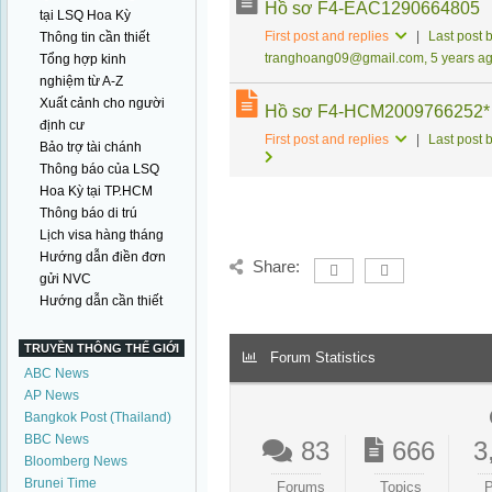
Hồ sơ F4-EAC1290664805
tại LSQ Hoa Kỳ
First post and replies
|
Last post 
Thông tin cần thiết
tranghoang09@gmail.com, 5 years a
Tổng hợp kinh
nghiệm từ A-Z
Xuất cảnh cho người
Hồ sơ F4-HCM2009766252*
định cư
First post and replies
|
Last post 
Bảo trợ tài chánh
Thông báo của LSQ
Hoa Kỳ tại TP.HCM
Thông báo di trú
Lịch visa hàng tháng
Hướng dẫn điền đơn
Share:
gửi NVC
Hướng dẫn cần thiết
TRUYỀN THÔNG THẾ GIỚI
Forum Statistics
ABC News
AP News
Bangkok Post (Thailand)
BBC News
83
666
3
Bloomberg News
Brunei Time
Forums
Topics
P