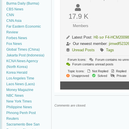
Burma Daily (Burma)
CBS News
17.9 K
CNN
CNN Asia
Members
Far Eastern Economic
Review
Latest Post:
Hồ sơ F4-HCM20098
Forbes News
Our newest member:
jimwdf5232
Fox News
Global Times (China)
Unread Posts
Tags
Jakarta Post (Indonesia)
Forum Icons:
Forum contains no unre
KCNA News Agency
Forum contains unread posts
(North Korea)
Topic Icons:
Not Replied
Replied
Korea Herald
Unapproved
Solved
Private
Los Angeles Time
Laos News (Laos)
Money Magazine
NBC News
New York Times
Comments are closed.
Philippine News
Phnong Penh Post
Reuters
Sacramento Bee
San