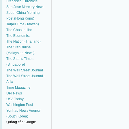
Francisco Chronicle
San Jose Mercury News
South China Morning
Post (Hong Kong)
Taipei Time (Taiwan)
The Chosun Ilbo
The Economist
The Nation (Thailand)
The Star Online
(Malaysian News)
The Straits Times
(Singapore)
The Wall Street Journal
The Wall Street Journal -
Asia
Time Magazine
UPI News
USA Today
Washington Post
Yonhap News Agency
(South Korea)
Quảng cáo Google