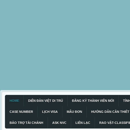
HOME
DIỄN ĐÀN VIỆT DI TRÚ
ĐĂNG KÝ THÀNH VIÊN MỚI
TÍN
CASE NUMBER
LỊCH VISA
MẪU ĐƠN
HƯỚNG DẪN CẦN THIẾT
BẢO TRỢ TÀI CHÁNH
ASK NVC
LIÊN LẠC
RAO VẶT-CLASSIFI