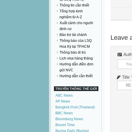
Thông tin cần thiết
Tổng hợp kinh
nghiệm từ A-Z
Xuất cảnh cho người
định cư
Bảo trợ tài chánh
Leave a
Thông báo của LSQ
Hoa Kỳ tại TP.HCM
Thông báo di trú
Aut
Lịch visa hàng tháng
Hướng dẫn điền đơn
gửi NVC
Hướng dẫn cần thiết
Title
TRUYỀN THÔNG THẾ GIỚI
ABC News
AP News
Bangkok Post (Thailand)
BBC News
Bloomberg News
Brunei Time
Burma Daily (Burma)