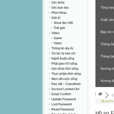
Sức khỏe
Tổng hợp
Góc bạn đọc
Phim-Nhạc
Giải trí
Xuất cản
Show Biz Việt
Thế giới
Bảo trợ 
Video
Game
Video
Thông b
Thông tin địa ốc
Tin tức từ báo chí
Thông báo
Nghệ thuật sống
Phật giáo-NT.sống
Hướng d
Sức khỏe-Đời sống
Thực phẩm-Đời sống
Mẹo vặt cuộc sống
Hướng dẫ
Rao vặt – Classifieds
Account Locked Out
Email Confirm
C
Update Password
Hồ sơ F4
Lost Password
Reset Password
Hồ sơ 