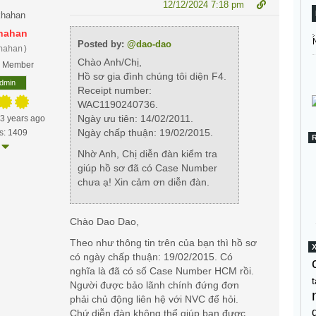
12/12/2024 7:18 pm
hahan
Posted by:
@dao-dao
hahan)
Chào Anh/Chị,
e Member
Hồ sơ gia đình chúng tôi diện F4.
dmin
Receipt number:
WAC1190240736.
Ngày ưu tiên: 14/02/2011.
13 years ago
Ngày chấp thuận: 19/02/2015.
s: 1409
Nhờ Anh, Chị diễn đàn kiểm tra
giúp hồ sơ đã có Case Number
chưa ạ! Xin cảm ơn diễn đàn.
Chào Dao Dao,
Theo như thông tin trên của bạn thì hồ sơ
có ngày chấp thuận: 19/02/2015. Có
nghĩa là đã có số Case Number HCM rồi.
t
Người được bảo lãnh chính đứng đơn
phải chủ động liên hệ với NVC để hỏi.
Chứ diễn đàn không thể giúp bạn được.