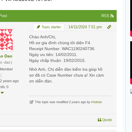
Post
RSS
14/11/2024 7:51 pm
Topic starter
Chào Anh/Chị,
Hồ sơ gia đình chúng tôi diện F4.
Receipt Number: WAC1190240736.
Ngày ưu tiên: 14/02/2011.
ao Dao
Ngày chấp thuận: 19/02/2015.
o-dao)
Nhờ Anh, Chị diễn đàn kiểm tra giúp hồ
Member
sơ đã có Case Number chưa ạ! Xin cảm
ơn diễn đàn.
12 years ago
sts: 0
This topic was modified 2 years ago by
khahan
Quote