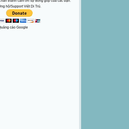
hân thành cám ơn sự đóng góp của các bạn.
ng hộ/Support Việt Di Trú.
Quảng cáo Google