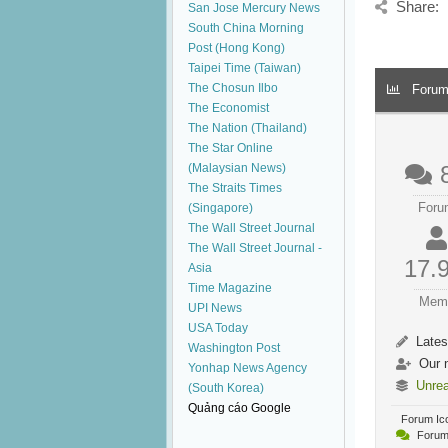
Share:
San Jose Mercury News
South China Morning
Post (Hong Kong)
Taipei Time (Taiwan)
The Chosun Ilbo
Forum 
The Economist
The Nation (Thailand)
The Star Online
(Malaysian News)
The Straits Times
Foru
(Singapore)
The Wall Street Journal
The Wall Street Journal -
17.
Asia
Time Magazine
Mem
UPI News
USA Today
Lates
Washington Post
Our 
Yonhap News Agency
Unre
(South Korea)
Quảng cáo Google
Forum Ic
Forum 