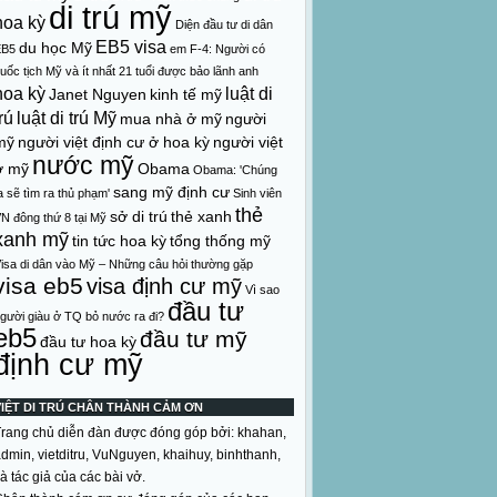
di trú mỹ
hoa kỳ
Diện đầu tư di dân
EB5 visa
du học Mỹ
EB5
em
F-4: Người có
uốc tịch Mỹ và ít nhất 21 tuổi được bảo lãnh anh
hoa kỳ
luật di
Janet Nguyen
kinh tế mỹ
rú
luật di trú Mỹ
mua nhà ở mỹ
người
mỹ
người việt định cư ở hoa kỳ
người việt
nước mỹ
ở mỹ
Obama
Obama: 'Chúng
sang mỹ định cư
a sẽ tìm ra thủ phạm'
Sinh viên
thẻ
sở di trú
thẻ xanh
N đông thứ 8 tại Mỹ
xanh mỹ
tin tức hoa kỳ
tổng thống mỹ
isa di dân vào Mỹ – Những câu hỏi thường gặp
visa eb5
visa định cư mỹ
Vì sao
đầu tư
gười giàu ở TQ bỏ nước ra đi?
eb5
đầu tư mỹ
đầu tư hoa kỳ
định cư mỹ
VIỆT DI TRÚ CHÂN THÀNH CẢM ƠN
rang chủ diễn đàn được đóng góp bởi: khahan,
dmin, vietditru, VuNguyen, khaihuy, binhthanh,
à tác giả của các bài vở.