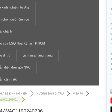
 kinh nghiệm từ A-Z
T
C
h cho người định cư
N
tài chánh
áo của LSQ Hoa Kỳ tại TP.HCM
S
Đ
 di trú
Lịch visa hàng tháng
T
T
ẫn điền đơn gửi NVC
T
C
U
n cần thiết
L
HIA SẺ KINH NGHIỆM
HƯỚNG DẪN DI TRÚ
VISA F4
-WAC1190240...
F4-WAC1190240736.