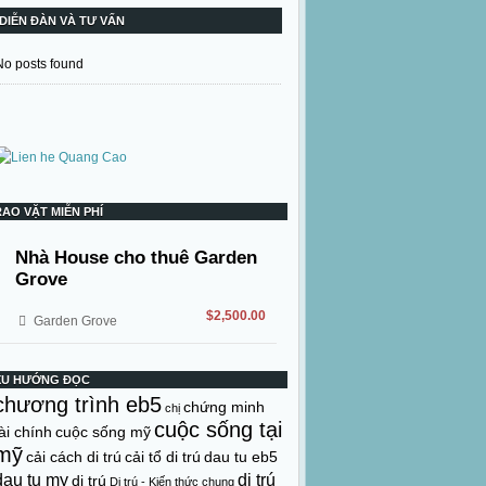
DIỄN ĐÀN VÀ TƯ VẤN
No posts found
RAO VẶT MIỄN PHÍ
Nhà House cho thuê Garden
Grove
$2,500.00
Garden Grove
XU HƯỚNG ĐỌC
chương trình eb5
chứng minh
chị
cuộc sống tại
ài chính
cuộc sống mỹ
mỹ
cải cách di trú
cải tổ di trú
dau tu eb5
dau tu my
di trú
di trú
Di trú - Kiến thức chung