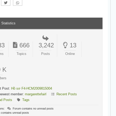
Statistics
83
666
3,242
13
ms
Topics
Posts
Online
9 K
bers
t Post:
Hồ sơ F4-HCM2009815004
newest member:
margarettefairl
Recent Posts
ad Posts
Tags
ons:
Forum contains no unread posts
contains unread posts