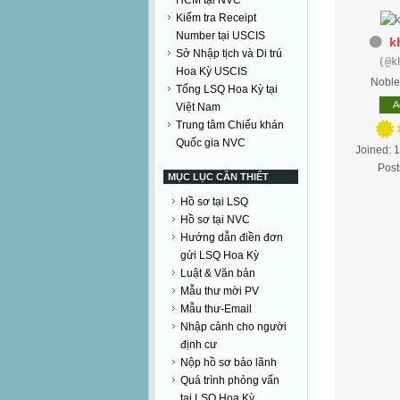
HCM tại NVC
Kiểm tra Receipt
Number tại USCIS
k
Sở Nhập tịch và Di trú
(@k
Hoa Kỳ USCIS
Nobl
Tổng LSQ Hoa Kỳ tại
A
Việt Nam
Trung tâm Chiếu khán
Quốc gia NVC
Joined: 
Post
MỤC LỤC CẦN THIẾT
Hồ sơ tại LSQ
Hồ sơ tại NVC
Hướng dẫn điền đơn
gửi LSQ Hoa Kỳ
Luật & Văn bản
Mẫu thư mời PV
Mẫu thư-Email
Nhập cảnh cho người
định cư
Nộp hồ sơ bảo lãnh
Quá trình phỏng vấn
tại LSQ Hoa Kỳ