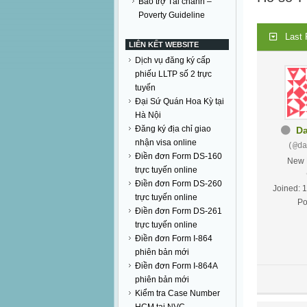
Bảo trợ Tài chánh –
Poverty Guideline
Last 
LIÊN KẾT WEBSITE
Dịch vụ đăng ký cấp
phiếu LLTP số 2 trực
tuyến
Đại Sứ Quán Hoa Kỳ tại
Hà Nội
Đăng ký địa chỉ giao
D
nhận visa online
(@da
Điền đơn Form DS-160
New 
trực tuyến online
Điền đơn Form DS-260
Joined: 
trực tuyến online
Po
Điền đơn Form DS-261
trực tuyến online
Điền đơn Form I-864
phiên bản mới
Điền đơn Form I-864A
phiên bản mới
Kiểm tra Case Number