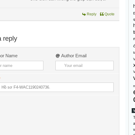
Reply
Quote
q
t
 reply
t
hor Name
Author Email
V
V
*
n
T
a
v