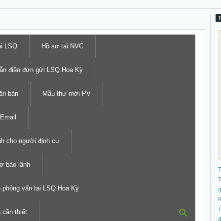
ại LSQ
Hồ sơ tại NVC
ẫn điền đơn gửi LSQ Hoa Kỳ
ăn bản
Mẫu thư mời PV
Email
h cho người định cư
ơ bảo lãnh
T
h phỏng vấn tại LSQ Hoa Kỳ
K
T
 cần thiết
đ