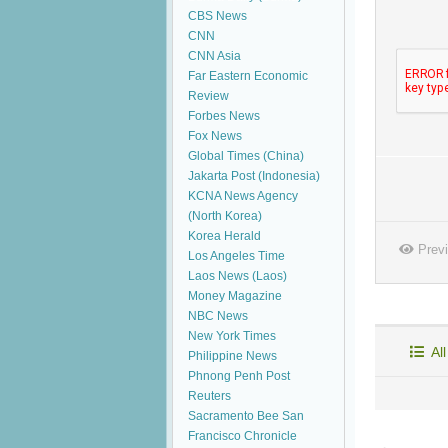
CBS News
CNN
CNN Asia
Far Eastern Economic
Review
Forbes News
Fox News
Global Times (China)
Jakarta Post (Indonesia)
KCNA News Agency
(North Korea)
Korea Herald
Prev
Los Angeles Time
Laos News (Laos)
Money Magazine
NBC News
New York Times
All
Philippine News
Phnong Penh Post
Reuters
Sacramento Bee
San
Francisco Chronicle