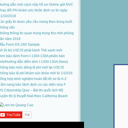
Hướng dẫn mới cách nộp hồ sơ Online gửi NVC
hay đổi Phí khám sức khỏe định cư từ ngày
01/10/2018
ác giấy tờ được yêu cầu mang theo trong buổi
phỏng vấn
hững thông tin quan trọng trong thư mời phỏng
vấn năm 2018
Mẫu Form DS-260 Sample
ở Di trú USCIS phát hành Thẻ xanh mới
ơn bảo lãnh Form I-130/I-130A phiên bản
mới
/
Hướng dẫn điền đơn I-130/I-130A (New)
hông báo mức đóng lệ phí mới tại USCIS
hông báo lệ phí khám sức khỏe mới từ 1/10/16
ổng hợp kinh nghiệm hoàn tất hồ sơ từ A-Z
ẩm nang bảo lãnh định cư các diện visa F
S Citizenship Quiz – Bài thi quốc tịch Mỹ
uyện thi lý thuyết Nail theo California Board