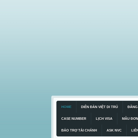
HOME
DIỄN ĐÀN VIỆT DI TRÚ
ĐĂNG 
CASE NUMBER
LỊCH VISA
MẪU ĐƠ
BẢO TRỢ TÀI CHÁNH
ASK NVC
LIÊ