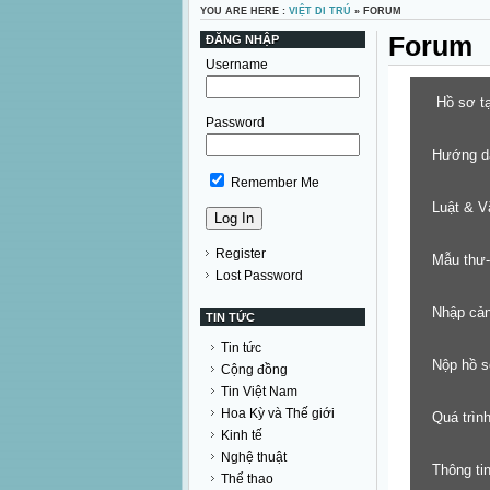
YOU ARE HERE :
VIỆT DI TRÚ
» FORUM
Forum
ĐĂNG NHẬP
Username
Hồ sơ t
Password
Hướng d
Remember Me
Luật & V
Register
Mẫu thư-
Lost Password
Nhập cản
TIN TỨC
Tin tức
Nộp hồ s
Cộng đồng
Tin Việt Nam
Hoa Kỳ và Thế giới
Quá trìn
Kinh tế
Nghệ thuật
Thông tin
Thể thao