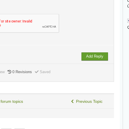
C
Ủ
iew
0
Revisions
Saved
 forum topics
Previous Topic