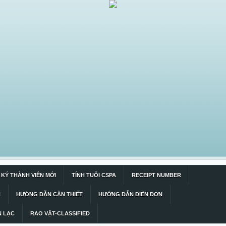
KÝ THÀNH VIÊN MỚI
TÍNH TUỔI CSPA
RECEIPT NUMBER
N
HƯỚNG DẪN CẦN THIẾT
HƯỚNG DẪN ĐIỀN ĐƠN
N LẠC
RAO VẶT-CLASSIFIED