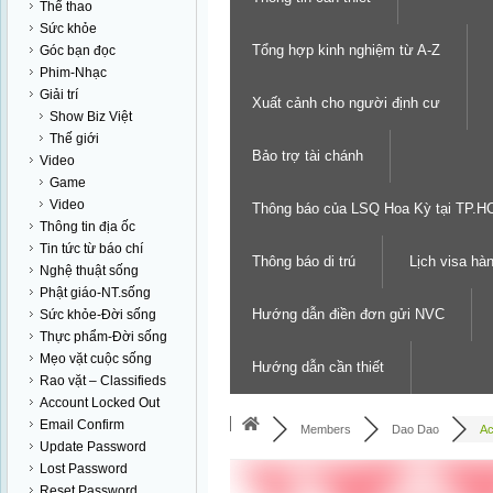
Thể thao
Sức khỏe
Tổng hợp kinh nghiệm từ A-Z
Góc bạn đọc
Phim-Nhạc
Giải trí
Xuất cảnh cho người định cư
Show Biz Việt
Thế giới
Bảo trợ tài chánh
Video
Game
Video
Thông báo của LSQ Hoa Kỳ tại TP.
Thông tin địa ốc
Tin tức từ báo chí
Thông báo di trú
Lịch visa hà
Nghệ thuật sống
Phật giáo-NT.sống
Hướng dẫn điền đơn gửi NVC
Sức khỏe-Đời sống
Thực phẩm-Đời sống
Mẹo vặt cuộc sống
Hướng dẫn cần thiết
Rao vặt – Classifieds
Account Locked Out
Email Confirm
Members
Dao Dao
Ac
Update Password
Lost Password
Reset Password