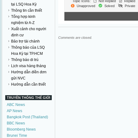
Topic Icons:
Not Replied
Replied
tại LSQ Hoa Kỳ
Unapproved
Solved
Private
Thông tin cần thiết
Tổng hợp kinh
nghiệm từ A-Z
Xuất cảnh cho người
định cư
Comments are closed.
Bảo trợ tài chánh
Thông báo của LSQ
Hoa Kỳ tại TP.HCM
Thông báo di trú
Lịch visa hàng tháng
Hướng dẫn điền đơn
gửi NVC
Hướng dẫn cần thiết
TRUYỀN THÔNG THẾ GIỚI
ABC News
AP News
Bangkok Post (Thailand)
BBC News
Bloomberg News
Brunei Time