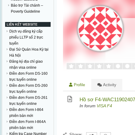
Bảo trợ Tài chánh –
Poverty Guideline
LIÊN KẾT WEBSITE
Dịch vụ đăng ký cấp
phiếu LLTP số 2 trực
tuyến
Đại Sứ Quán Hoa Kỳ tại
Hà Nội
Đăng ký địa chỉ giao
nhận visa online
Điền đơn Form DS-160
trực tuyến online
Profile
Activity
Điền đơn Form DS-260
trực tuyến online
Điền đơn Form DS-261
Hồ sơ F4-WAC11902407
trực tuyến online
In forum
VISA F4
Điền đơn Form I-864
phiên bản mới
Điền đơn Form I-864A
phiên bản mới
Kiểm tra Case Number
Share: