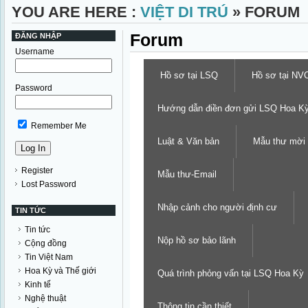
YOU ARE HERE :
VIỆT DI TRÚ
» FORUM
Forum
ĐĂNG NHẬP
Username
Hồ sơ tại LSQ
Hồ sơ tại NV
Password
Hướng dẫn điền đơn gửi LSQ Hoa K
Remember Me
Luật & Văn bản
Mẫu thư mời
Register
Mẫu thư-Email
Lost Password
Nhập cảnh cho người định cư
TIN TỨC
Tin tức
Nộp hồ sơ bảo lãnh
Cộng đồng
Tin Việt Nam
Hoa Kỳ và Thế giới
Quá trình phỏng vấn tại LSQ Hoa Kỳ
Kinh tế
Nghệ thuật
Thông tin cần thiết