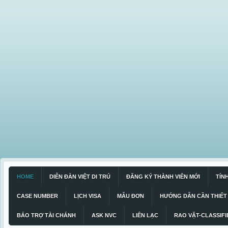
HOME
DIỄN ĐÀN VIỆT DI TRÚ
ĐĂNG KÝ THÀNH VIÊN MỚI
TÍN
CASE NUMBER
LỊCH VISA
MẪU ĐƠN
HƯỚNG DẪN CẦN THIẾT
BẢO TRỢ TÀI CHÁNH
ASK NVC
LIÊN LẠC
RAO VẶT-CLASSIFI