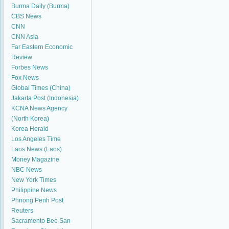
Burma Daily (Burma)
CBS News
CNN
CNN Asia
Far Eastern Economic
Review
Forbes News
Fox News
Global Times (China)
Jakarta Post (Indonesia)
KCNA News Agency
(North Korea)
Korea Herald
Los Angeles Time
Laos News (Laos)
Money Magazine
NBC News
New York Times
Philippine News
Phnong Penh Post
Reuters
Sacramento Bee
San