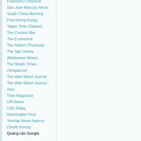
Francisco Chronicle
San Jose Mercury News
South China Morning
Post (Hong Kong)
Taipei Time (Taiwan)
The Chosun Ilbo
The Economist
The Nation (Thailand)
The Star Online
(Malaysian News)
The Straits Times
(Singapore)
The Wall Street Journal
The Wall Street Journal -
Asia
Time Magazine
UPI News
USA Today
Washington Post
Yonhap News Agency
(South Korea)
Quảng cáo Google