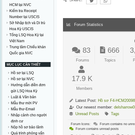
HCM tại NVC
Kiểm tra Receipt
Number tại USCIS
Sở Nhập tịch và Di trú
Forum Statistics
Hoa Kỳ USCIS
Tổng LSQ Hoa Kỳ tại
Việt Nam
Trung tâm Chiếu khán
83
666
3
Quốc gia NVC
Forums
Topics
P
MỤC LỤC CẦN THIẾT
Hồ sơ tại LSQ
17.9 K
Hồ sơ tại NVC
Hướng dẫn điền đơn
Members
gửi LSQ Hoa Kỳ
Luật & Văn bản
Latest Post:
Hồ sơ F4-HCM20098
Mẫu thư mời PV
Our newest member:
delsharrow
Mẫu thư-Email
Unread Posts
Tags
Nhập cảnh cho người
định cư
Forum Icons:
Forum contains no unre
Nộp hồ sơ bảo lãnh
Forum contains unread posts
Quá trình phỏng vấn