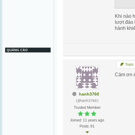
Khi nào h
lượt đáo 
hành khi
QUẢNG CÁO
Topic 
Cám ơn A
hanh3760
(@hanh3760)
Trusted Member
Joined: 11 years ago
Posts: 91