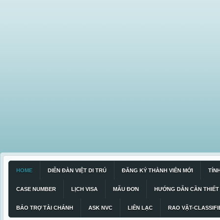
HOME
DIỄN ĐÀN VIỆT DI TRÚ
ĐĂNG KÝ THÀNH VIÊN MỚI
TÍN
CASE NUMBER
LỊCH VISA
MẪU ĐƠN
HƯỚNG DẪN CẦN THIẾT
BẢO TRỢ TÀI CHÁNH
ASK NVC
LIÊN LẠC
RAO VẶT-CLASSIFI