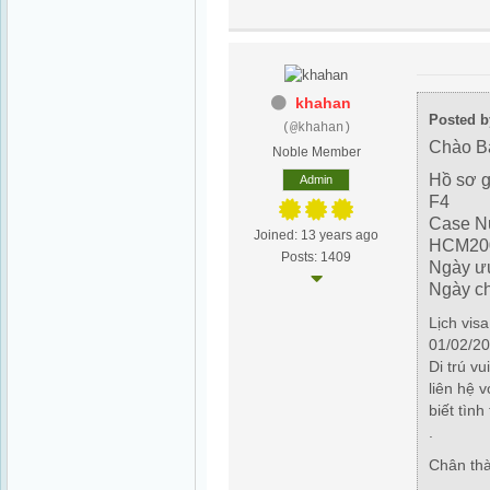
khahan
Posted b
(@khahan)
Chào B
Noble Member
Hồ sơ gi
Admin
F4
Case N
Joined: 13 years ago
HCM20
Posts: 1409
Ngày ư
Ngày c
Lịch vis
01/02/20
Di trú v
liên hệ 
biết tình
.
Chân th