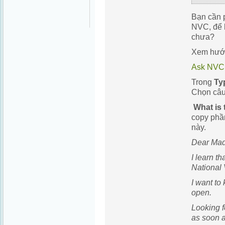
Bạn cần p
NVC, để 
chưa?
Xem hướn
Ask NVC
Trong
Ty
Chọn câ
What is 
copy phầ
này.
Dear Mad
I learn t
National 
I want to 
open.
Looking f
as soon a