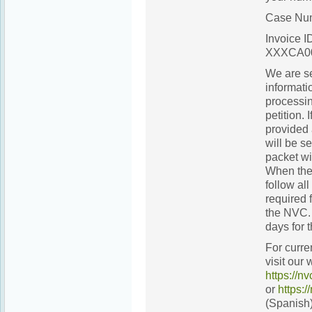
Case Nu
Invoice 
XXXCA0
We are se
informatio
processin
petition.
provided 
will be s
packet wi
When the 
follow al
required 
the NVC. 
days for t
For curre
visit our 
https://n
or
https:/
(Spanish)