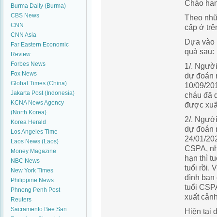
Chào ha
Burma Daily (Burma)
CBS News
Theo nhữ
CNN
cấp ở trê
CNN Asia
Dựa vào 
Far Eastern Economic
quả sau:
Review
Forbes News
1/. Người
Fox News
dự đoán n
Global Times (China)
10/09/20
Jakarta Post (Indonesia)
cháu đã 
KCNA News Agency
được xuấ
(North Korea)
2/. Người
Korea Herald
dự đoán n
Los Angeles Time
24/01/20
Laos News (Laos)
CSPA, nh
Money Magazine
hạn thì tu
NBC News
tuổi rồi. 
New York Times
đình bạn 
Philippine News
tuổi CSP
Phnong Penh Post
xuất cảnh
Reuters
Sacramento Bee
San
Hiện tại 