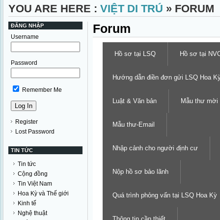
YOU ARE HERE :
VIỆT DI TRÚ
» FORUM
Forum
ĐĂNG NHẬP
Username
Hồ sơ tại LSQ
Hồ sơ tại NV
Password
Hướng dẫn điền đơn gửi LSQ Hoa K
Remember Me
Luật & Văn bản
Mẫu thư mời
Register
Mẫu thư-Email
Lost Password
Nhập cảnh cho người định cư
TIN TỨC
Tin tức
Nộp hồ sơ bảo lãnh
Cộng đồng
Tin Việt Nam
Hoa Kỳ và Thế giới
Quá trình phỏng vấn tại LSQ Hoa Kỳ
Kinh tế
Nghệ thuật
Thông tin cần thiết