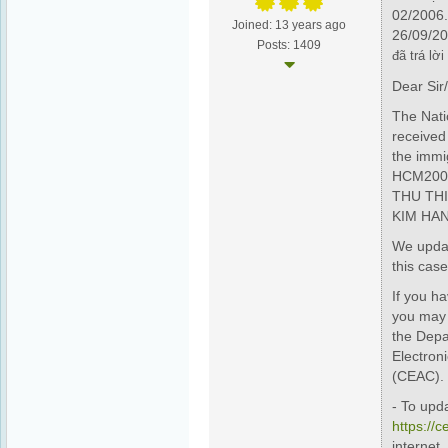
02/2006.
Joined: 13 years ago
26/09/2
Posts: 1409
đã trá lờ
Dear Si
The Nati
received
the immig
HCM2009
THU THI
KIM HA
We updat
this case
If you h
you may 
the Depa
Electron
(CEAC).
- To upda
https://c
internet.