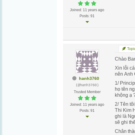
Joined: 11 years ago
Posts: 91
Topic
Chào Ban
Xin lỗi c
nên Anh C
hanh3760
1/ Princi
(@hanh3760)
họ tên n
Trusted Member
khộng ạ 
2/ Tên tô
Joined: 11 years ago
Thi Kim 
Posts: 91
ghi là Ng
sẽ ghi th
Chân thà