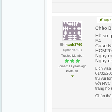
Topic 
Chào B
Hồ sơ gi
F4
hanh3760
Case N
HCM20
(@hanh3760)
Ngày ư
Trusted Member
Ngày c
Joined: 11 years ago
Lịch vis
Posts: 91
01/02/20
trú vui l
với NVC n
trạng hồ 
Chân thà