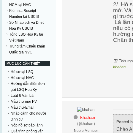
2/. Hồ 
HCM tại NVC
mở. Và
Kiểm tra Receipt
gì trươ
Number tại USCIS
Là lần 
Sở Nhập tịch và Di trú
nếu có 
Hoa Kỳ USCIS
hướng 
Tổng LSQ Hoa Kỳ tại
Chân th
Việt Nam
Trung tâm Chiếu khán
Quốc gia NVC
This top
MỤC LỤC CẦN THIẾT
khahan
Hồ sơ tại LSQ
Hồ sơ tại NVC
Hướng dẫn điền đơn
gửi LSQ Hoa Kỳ
Luật & Văn bản
Mẫu thư mời PV
Mẫu thư-Email
Nhập cảnh cho người
khahan
định cư
Posted b
(@khahan)
Nộp hồ sơ bảo lãnh
Chào An
Noble Member
Quá trình phỏng vấn