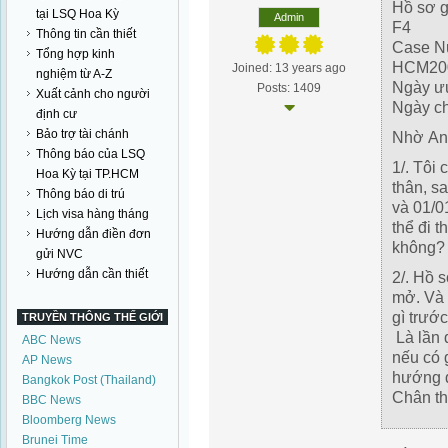
Hồ sơ gi
tại LSQ Hoa Kỳ
Admin
F4
Thông tin cần thiết
Case N
Tổng hợp kinh
HCM20
Joined: 13 years ago
nghiệm từ A-Z
Ngày ư
Posts: 1409
Xuất cảnh cho người
Ngày c
định cư
Bảo trợ tài chánh
Nhờ Anh
Thông báo của LSQ
1/. Tôi
Hoa Kỳ tại TP.HCM
thân, s
Thông báo di trú
và 01/0
Lịch visa hàng tháng
thể đi 
Hướng dẫn điền đơn
không?
gửi NVC
Hướng dẫn cần thiết
2/. Hồ 
mở. Và
gì trươ
TRUYỀN THÔNG THẾ GIỚI
Là lần 
ABC News
nếu có 
AP News
hướng 
Bangkok Post (Thailand)
Chân th
BBC News
Bloomberg News
Brunei Time