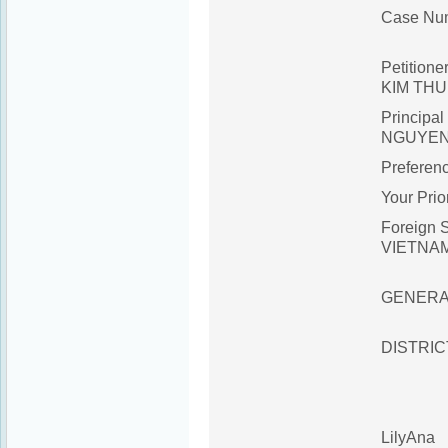
Case Nu
HCM2
Petiti
KIM THU
Principa
NGUYEN
Prefere
Your Pr
Foreign S
VIETNA
U.S
GENERA
4 LE
DISTRIC
HO C
VI
LilyAna