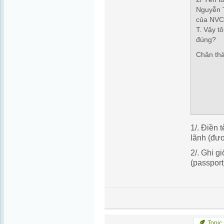
Nguyễn T
của NVC 
T. Vậy tô
đúng?
Chân th
1/. Điền
lãnh (đư
2/. Ghi g
(passport
Topic 