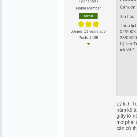
(@khahan)
Cám ơn 
Noble Member
Xin hỏi:
Admin
Theo lịc
02/2006.
Joined: 13 years ago
26/09/2
Posts: 1409
Lý lịch 
trả lời ?
Lý lịch T
năm kể từ
giấy tờ 
mở phải c
căn cứ th