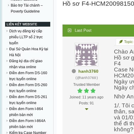
Hồ sơ F4-HCM2009815
Bảo trợ Tài chánh –
Poverty Guideline
LIÊN KẾT WEBSITE
Last Post
Dịch vụ đăng ký cấp
phiếu LLTP số 2 trực
Topic 
tuyến
Đại Sứ Quán Hoa Kỳ tại
Chào A
Hà Nội
Hồ sơ gi
Đăng ký địa chỉ giao
F4
nhận visa online
Case N
hanh3760
Điền đơn Form DS-160
HCM20
(@hanh3760)
trực tuyến online
Ngày ư
Trusted Member
Điền đơn Form DS-260
Ngày c
trực tuyến online
Nhờ Anh
Điền đơn Form DS-261
Joined: 11 years ago
trực tuyến online
Posts: 91
1/. Tôi
Điền đơn Form I-864
thân, s
phiên bản mới
và 01/0
Điền đơn Form I-864A
thể đi 
phiên bản mới
không?
Kiểm tra Case Number