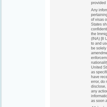
provided
Any infor
pertainin
of visas 
States sh
confident
the Immig
(INA) [8 
to and us
be solely 
amendment
enforceme
nationalit
United St
as specif
have rece
error, do 
disclose,
any actio
informati
as soon a