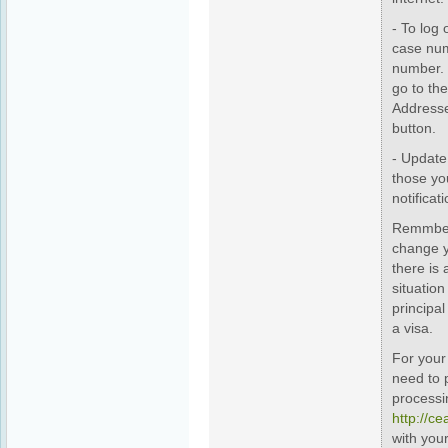
- To log 
case num
number.
go to the
Addresses
button.
- Update
those yo
notificat
Remmber 
change y
there is
situation
principal
a visa.
For your
need to 
processi
http://c
with you