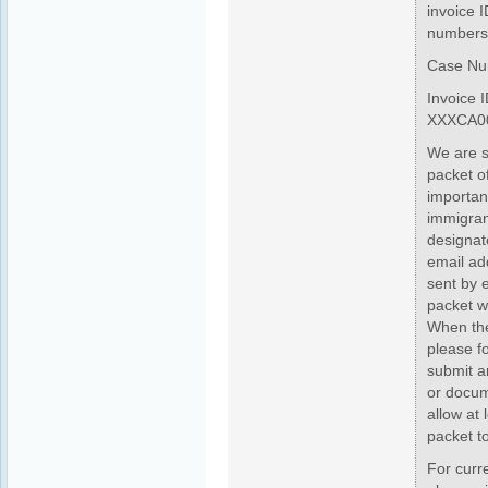
invoice 
numbers
Case Nu
Invoice 
XXXCA0
We are s
packet of
important
immigrant
designat
email ad
sent by 
packet wi
When the
please fo
submit a
or docum
allow at 
packet to
For curr