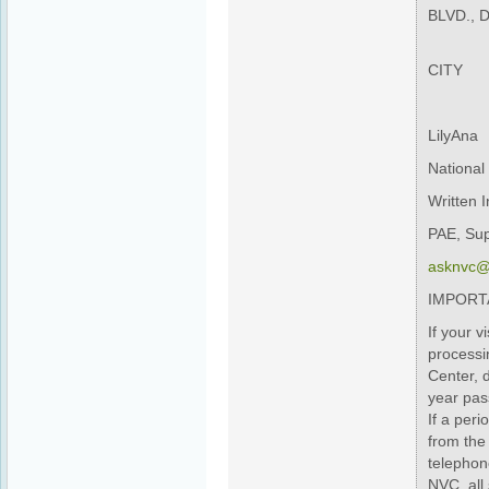
BLVD., 
HO
CITY
VI
LilyAna
National
Written I
PAE, Sup
asknvc@
IMPORT
If your v
processi
Center, 
year pas
If a per
from the 
telephone
NVC, all