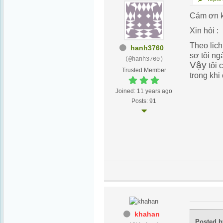
Cám ơn k
Xin hỏi :
Theo lịc
hanh3760
sơ tôi ng
(@hanh3760)
Vậy
tôi 
Trusted Member
trong khi
Joined: 11 years ago
Posts: 91
khahan
Posted b