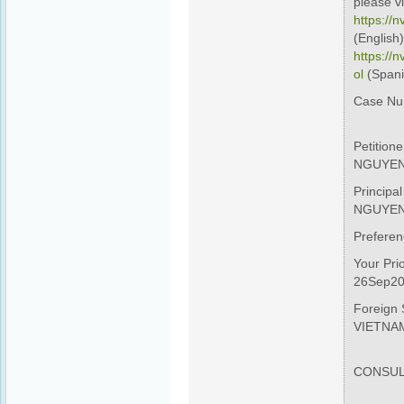
please vi
https://n
(English)
https://
ol
(Spani
Case Nu
HCM2
Petiti
NGUYEN,
Principa
NGUYEN
Prefer
Your P
26Sep2
Foreign 
VIETNA
U
CONSUL
4 