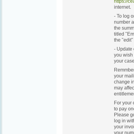
https://c
internet.
- To log 
number a
the summa
titled "E
the "edit"
- Update 
you wish 
your case
Remmber 
your maili
change in
may affec
entitlemen
For your 
to pay on
Please g
log in wi
your invo
your num