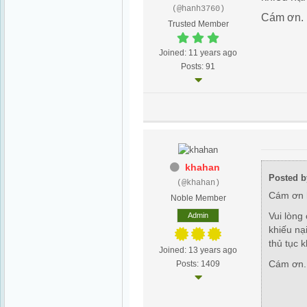
(@hanh3760)
Cám ơn.
Trusted Member
Joined: 11 years ago
Posts: 91
khahan
Posted b
(@khahan)
Cám ơn h
Noble Member
Vui lòng 
Admin
khiếu nạ
thủ tục 
Joined: 13 years ago
Cám ơn.
Posts: 1409