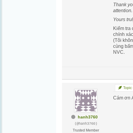
Thank yo
attention.
Yours trul
Kiểm tra 
chính xá
(Tôi khôn
cùng bấ
NVC.
Topic 
Cám ơn 
hanh3760
(@hanh3760)
Trusted Member