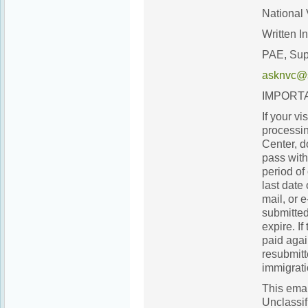
National 
Written I
PAE, Sup
asknvc@s
IMPORT
If your vi
processin
Center, d
pass with
period of
last date
mail, or 
submitte
expire. If
paid aga
resubmitt
immigrati
This emai
Unclassif