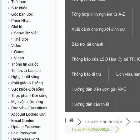
Thể thao
Sức khỏe
Tổng hợp kinh nghiệm từ A-Z
Góc bạn đọc
Phim-Nhạc
Giải trí
Xuất cảnh cho người định cư
Show Biz Việt
Thế giới
Bảo trợ tài chánh
Video
Game
Video
Thông báo của LSQ Hoa Kỳ tại TP.
Thông tin địa ốc
Tin tức từ báo chí
Thông báo di trú
Lịch visa hà
Nghệ thuật sống
Phật giáo-NT.sống
Hướng dẫn điền đơn gửi NVC
Sức khỏe-Đời sống
Thực phẩm-Đời sống
Mẹo vặt cuộc sống
Hướng dẫn cần thiết
Rao vặt – Classifieds
Account Locked Out
Email Confirm
CHIA SẺ KINH NGHIỆM
HƯ
Update Password
Hồ sơ F4-HCM2009815...
Lost Password
Reset Password