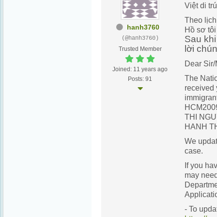
Việt di trú
Theo lịc
hanh3760
Hồ sơ tôi
Sau khi
(@hanh3760)
lời chú
Trusted Member
Dear Sir
Joined: 11 years ago
The Nati
Posts: 91
received 
immigrant
HCM2009
THI NGUY
HANH T
We update
case.
If you ha
may need 
Departmen
Applicat
- To upda