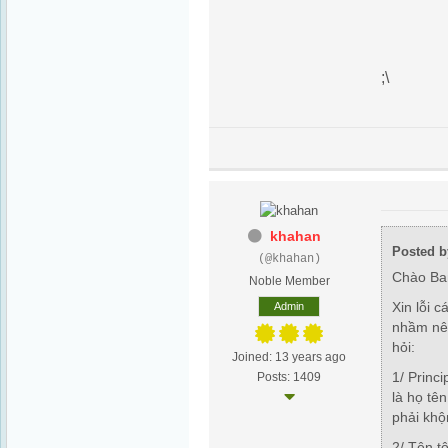
;\
khahan
Posted b
(@khahan)
Chào Ban
Noble Member
Xin lỗi c
Admin
nhầm nên
hỏi:
Joined: 13 years ago
1/ Princi
Posts: 1409
là họ tê
phải khộ
2/ Tên tô