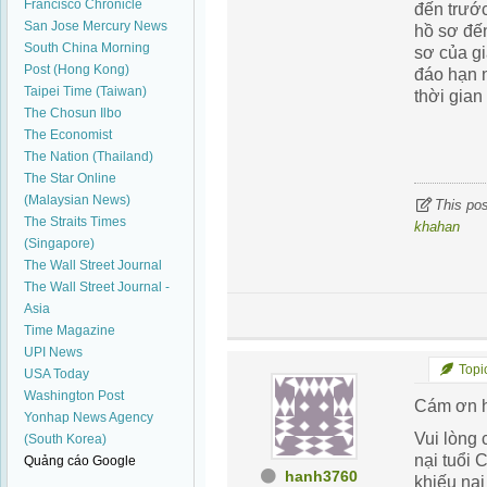
Francisco Chronicle
đến trướ
San Jose Mercury News
hồ sơ đế
South China Morning
sơ của g
Post (Hong Kong)
đáo hạn 
Taipei Time (Taiwan)
thời gian
The Chosun Ilbo
The Economist
The Nation (Thailand)
The Star Online
(Malaysian News)
This po
The Straits Times
khahan
(Singapore)
The Wall Street Journal
The Wall Street Journal -
Asia
Time Magazine
UPI News
Topic
USA Today
Washington Post
Cám ơn h
Yonhap News Agency
Vui lòng 
(South Korea)
nại tuổi 
Quảng cáo Google
hanh3760
khiếu nạ