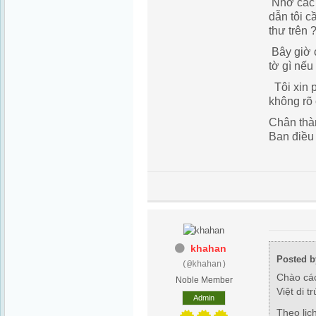
Nhờ các 
dẫn tôi c
thư trên 
Bây giờ c
tờ gì nế
Tôi xin p
không rõ
Chân thà
Ban điều
khahan
Posted b
(@khahan)
Chào các
Noble Member
Việt di tr
Admin
Theo lịc