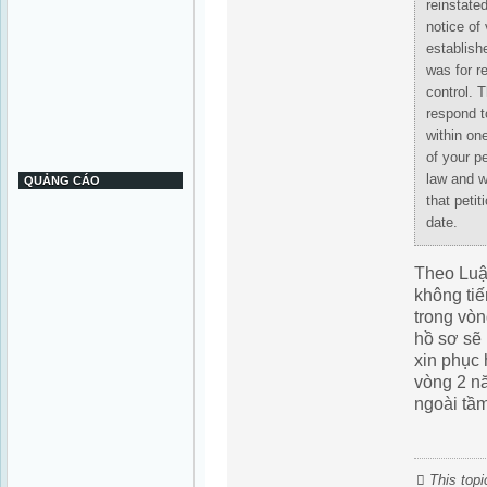
reinstated
notice of 
establishe
was for r
control. T
respond t
within on
of your pe
law and w
QUẢNG CÁO
that petit
date.
Theo Luậ
không tiế
trong vòn
hồ sơ sẽ
xin phục 
vòng 2 n
ngoài tầ
This top