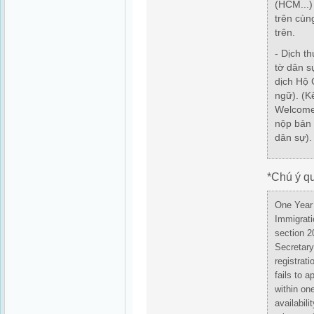
(HCM...)
trên cùn
trên.
- Dịch t
tờ dân s
dịch Hộ 
ngữ).
(K
Welcome
nộp bản 
dân sự)
.
*Chú ý q
One Year
Immigrati
section 2
Secretary
registrati
fails to a
within one
availabili