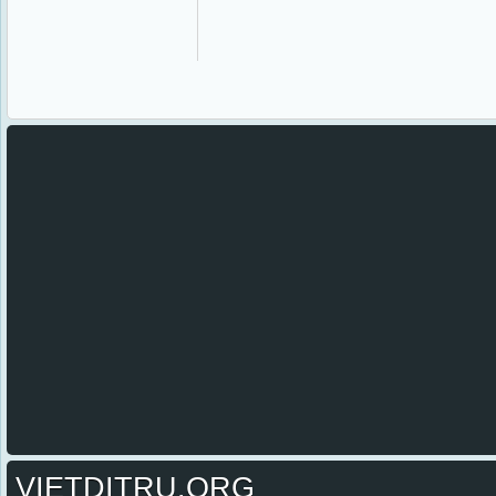
VIETDITRU.ORG