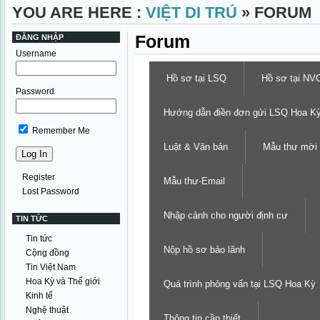
YOU ARE HERE :
VIỆT DI TRÚ
» FORUM
Forum
ĐĂNG NHẬP
Username
Hồ sơ tại LSQ
Hồ sơ tại NV
Password
Hướng dẫn điền đơn gửi LSQ Hoa K
Remember Me
Luật & Văn bản
Mẫu thư mời
Register
Mẫu thư-Email
Lost Password
Nhập cảnh cho người định cư
TIN TỨC
Tin tức
Nộp hồ sơ bảo lãnh
Cộng đồng
Tin Việt Nam
Hoa Kỳ và Thế giới
Quá trình phỏng vấn tại LSQ Hoa Kỳ
Kinh tế
Nghệ thuật
Thông tin cần thiết