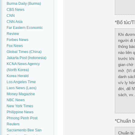
Burma Daily (Burma)
CBS News
CNN
CNN Asia
*Bổ túc/T
Far Eastern Economic
Review
Khi đươn
Forbes News
người đi 
Fox News
thông bá
Global Times (China)
nào liên 
Jakarta Post (Indonesia)
trước khi
KCNA News Agency
gian chờ
(North Korea)
mở.
(Ví 
Korea Herald
danh sách
Los Angeles Time
v/v ly hô
Laos News (Laos)
đời, để N
Money Magazine
sách, vv..
NBC News
New York Times
Philippine News
Phnong Penh Post
*Chuẩn b
Reuters
Sacramento Bee
San
Chuẩn bị 