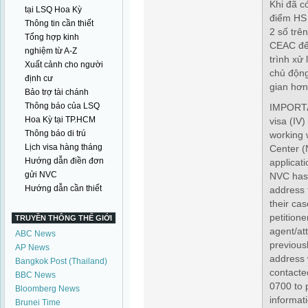
Khi đã c
tại LSQ Hoa Kỳ
điểm HS
Thông tin cần thiết
2 số trê
Tổng hợp kinh
CEAC để 
nghiệm từ A-Z
trình xử
Xuất cảnh cho người
chủ động
định cư
gian hơn
Bảo trợ tài chánh
Thông báo của LSQ
IMPORTA
Hoa Kỳ tại TP.HCM
visa (IV)
Thông báo di trú
working 
Lịch visa hàng tháng
Center (
Hướng dẫn điền đơn
applicat
gửi NVC
NVC has 
Hướng dẫn cần thiết
address 
their cas
petitione
TRUYỀN THÔNG THẾ GIỚI
agent/att
ABC News
previous
AP News
address 
Bangkok Post (Thailand)
contacte
BBC News
0700 to 
Bloomberg News
informat
Brunei Time