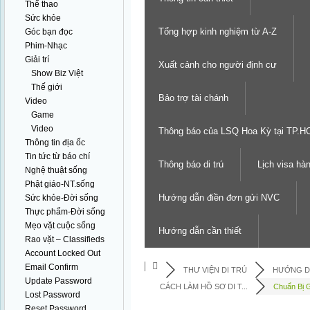
Thể thao
Sức khỏe
Tổng hợp kinh nghiệm từ A-Z
Góc bạn đọc
Phim-Nhạc
Giải trí
Xuất cảnh cho người định cư
Show Biz Việt
Thế giới
Bảo trợ tài chánh
Video
Game
Video
Thông báo của LSQ Hoa Kỳ tại TP.
Thông tin địa ốc
Tin tức từ báo chí
Thông báo di trú
Lịch visa hà
Nghệ thuật sống
Phật giáo-NT.sống
Hướng dẫn điền đơn gửi NVC
Sức khỏe-Đời sống
Thực phẩm-Đời sống
Mẹo vặt cuộc sống
Hướng dẫn cần thiết
Rao vặt – Classifieds
Account Locked Out
Email Confirm
THƯ VIỆN DI TRÚ
HƯỚNG D
Update Password
CÁCH LÀM HỒ SƠ DI T...
Chuẩn Bị G
Lost Password
Reset Password