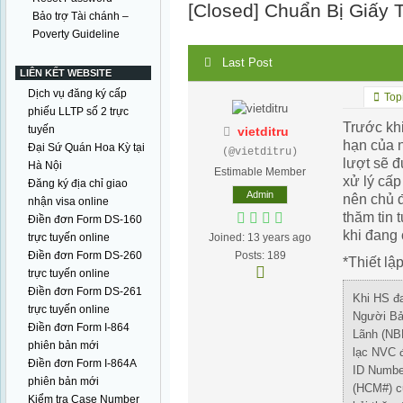
[Closed]
Chuẩn Bị Giấy 
Bảo trợ Tài chánh –
Poverty Guideline
Last Post
LIÊN KẾT WEBSITE
Dịch vụ đăng ký cấp
Topi
phiếu LLTP số 2 trực
Trước khi
tuyến
vietditru
hạn của n
Đại Sứ Quán Hoa Kỳ tại
(@vietditru)
lượt sẽ đ
Hà Nội
Estimable Member
xử lý cấ
Đăng ký địa chỉ giao
Admin
nên chủ 
nhận visa online
thăm tin
Điền đơn Form DS-160
khi đang
trực tuyến online
Joined: 13 years ago
Điền đơn Form DS-260
Posts: 189
*Thiết lậ
trực tuyến online
Điền đơn Form DS-261
Khi HS đ
trực tuyến online
Người Bả
Điền đơn Form I-864
Lãnh (NB
phiên bản mới
lạc NVC đ
Điền đơn Form I-864A
ID Numbe
phiên bản mới
(HCM#) c
Kiểm tra Case Number