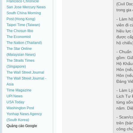
Francisco Chronicle
(Civil Do
San Jose Mercury News
trong gia 
South China Morning
- Làm hộ
Post (Hong Kong)
viên đi 
Taipei Time (Taiwan)
hiệu lực 
The Chosun Ilbo
được cấp
The Economist
hộ chiếu
The Nation (Thailand)
The Star Online
- Chuẩn 
(Malaysian News)
gồm: Giấ
The Straits Times
Hộ Khẩu
(Singapore)
Hôn
(nếu
The Wall Street Journal
Hôn
(nế
The Wall Street Journal -
Đảng Viê
Asia
- Làm Lý
Time Magazine
Lịch Tư
UPI News
từng sốn
USA Today
năm. Diệ
Washington Post
Yonhap News Agency
- Scan/c
(South Korea)
trên
(bả
Quảng cáo Google
công ch