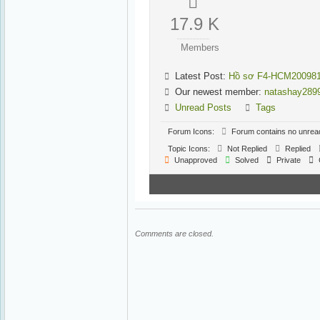
17.9 K
Members
Latest Post:
Hồ sơ F4-HCM20098
Our newest member:
natashay289
Unread Posts
Tags
Forum Icons:
Forum contains no unrea
Topic Icons:
Not Replied
Replied
Unapproved
Solved
Private
Comments are closed.