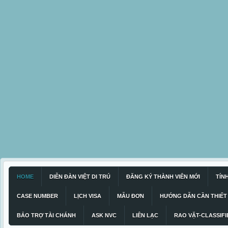
HOME
DIỄN ĐÀN VIỆT DI TRÚ
ĐĂNG KÝ THÀNH VIÊN MỚI
TÍN
CASE NUMBER
LỊCH VISA
MẪU ĐƠN
HƯỚNG DẪN CẦN THIẾT
BẢO TRỢ TÀI CHÁNH
ASK NVC
LIÊN LẠC
RAO VẶT-CLASSIFI