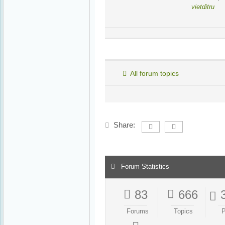
vietditru
All forum topics
Share:
Forum Statistics
83
666
Forums
Topics
P