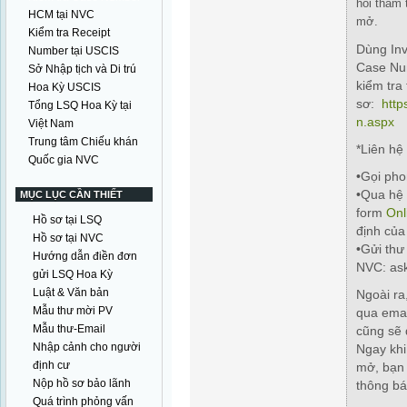
hỏi thăm 
HCM tại NVC
mở.
Kiểm tra Receipt
Dùng Inv
Number tại USCIS
Case Nu
Sở Nhập tịch và Di trú
kiểm tra 
Hoa Kỳ USCIS
sơ:
https
Tổng LSQ Hoa Kỳ tại
n.aspx
Việt Nam
Trung tâm Chiếu khán
*
Liên hệ
Quốc gia NVC
•
Gọi pho
•
Qua hệ 
MỤC LỤC CẦN THIẾT
form
Onl
Hồ sơ tại LSQ
định của
Hồ sơ tại NVC
•
Gửi thư
Hướng dẫn điền đơn
NVC:
as
gửi LSQ Hoa Kỳ
Luật & Văn bản
Ngoài ra
Mẫu thư mời PV
qua emai
Mẫu thư-Email
cũng sẽ 
Nhập cảnh cho người
Ngay khi
định cư
mở, bạn 
Nộp hồ sơ bảo lãnh
thông b
Quá trình phỏng vấn