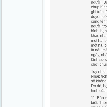
người. B
chụp hìn
ghi trên 
duyên cớ
cùng tên
người tro
hình, bạ
khác nhau
một hai b
một hai b
là nếu m
ngày, nhâ
lãnh sự s
chơi chun
Tuy nhiên
Nhập tịch
sẽ không 
Do đó, b
hình của 
11. Báo 
biết.
Thôn