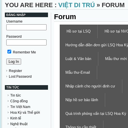
YOU ARE HERE :
VIỆT DI TRÚ
» FORUM
Forum
ĐĂNG NHẬP
Username
Hồ sơ tại LSQ
Hồ sơ tại NV
Password
Hướng dẫn điền đơn gửi LSQ Hoa K
Remember Me
Luật & Văn bản
Mẫu thư mời
Register
Mẫu thư-Email
Lost Password
Nhập cảnh cho người định cư
TIN TỨC
Tin tức
Nộp hồ sơ bảo lãnh
Cộng đồng
Tin Việt Nam
Hoa Kỳ và Thế giới
Quá trình phỏng vấn tại LSQ Hoa Kỳ
Kinh tế
Nghệ thuật
Thông tin cần thiết