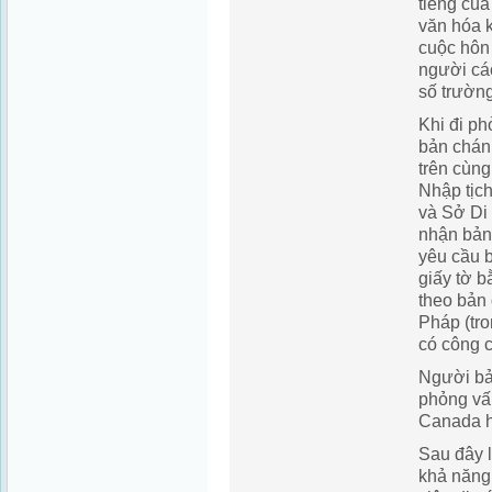
tiếng của
văn hóa 
cuộc hôn 
người cá
số trườn
Khi đi p
bản chán
trên cùn
Nhập tịch
và Sở Di
nhận bản
yêu cầu b
giấy tờ b
theo bản 
Pháp (tr
có công 
Người bả
phỏng vấ
Canada h
Sau đây 
khả năng