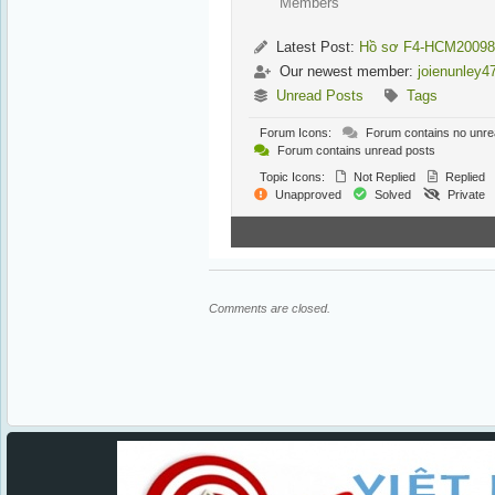
Members
Latest Post:
Hồ sơ F4-HCM20098
Our newest member:
joienunley4
Unread Posts
Tags
Forum Icons:
Forum contains no unre
Forum contains unread posts
Topic Icons:
Not Replied
Replied
Unapproved
Solved
Private
Comments are closed.