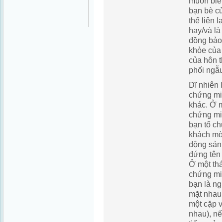
muốn biết
bạn bè c
thể liên 
hay/và l
đồng bảo
khỏe của
của hôn 
phối ngẫ
Dĩ nhiên 
chứng mi
khác. Ở m
chứng mi
bạn tổ c
khách mời
động sản
đứng tên
Ở một thá
chứng mi
bạn là ng
mặt nhau 
một cặp 
nhau), nế