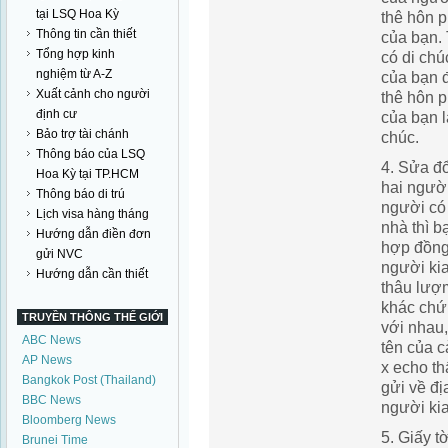
tại LSQ Hoa Kỳ
thê hôn 
Thông tin cần thiết
của bạn.
Tổng hợp kinh
có di chú
nghiệm từ A-Z
của bạn 
Xuất cảnh cho người
thê hôn 
định cư
của bạn 
Bảo trợ tài chánh
chúc.
Thông báo của LSQ
4. Sửa đ
Hoa Kỳ tại TP.HCM
hai ngườ
Thông báo di trú
người có 
Lịch visa hàng tháng
nhà thì b
Hướng dẫn điền đơn
hợp đồng
gửi NVC
người kia
Hướng dẫn cần thiết
thâu lượ
khác chứ
TRUYỀN THÔNG THẾ GIỚI
với nhau
ABC News
tên của c
AP News
x echo th
Bangkok Post (Thailand)
gửi về đị
BBC News
người kia
Bloomberg News
5. Giấy tờ
Brunei Time