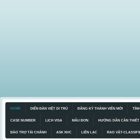
HOME
DIỄN ĐÀN VIỆT DI TRÚ
ĐĂNG KÝ THÀNH VIÊN MỚI
TÍN
CASE NUMBER
LỊCH VISA
MẪU ĐƠN
HƯỚNG DẪN CẦN THIẾT
BẢO TRỢ TÀI CHÁNH
ASK NVC
LIÊN LẠC
RAO VẶT-CLASSIFI