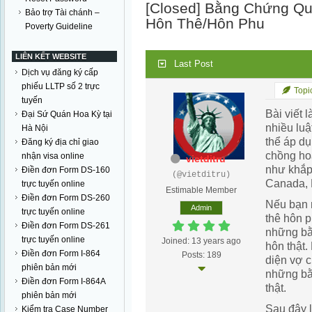
[Closed]
Bằng Chứng Qu
Bảo trợ Tài chánh –
Hôn Thê/Hôn Phu
Poverty Guideline
LIÊN KẾT WEBSITE
Last Post
Dịch vụ đăng ký cấp
phiếu LLTP số 2 trực
Topic
tuyến
Bài viết 
Đại Sứ Quán Hoa Kỳ tại
nhiều luậ
Hà Nội
thể áp dụ
Đăng ký địa chỉ giao
chồng ho
nhận visa online
vietditru
như khắp 
Điền đơn Form DS-160
(@vietditru)
Canada, 
trực tuyến online
Estimable Member
Điền đơn Form DS-260
Nếu bạn 
Admin
trực tuyến online
thê hôn p
Điền đơn Form DS-261
những bằ
trực tuyến online
Joined: 13 years ago
hôn thật.
Điền đơn Form I-864
Posts: 189
diện vợ c
phiên bản mới
những bằ
Điền đơn Form I-864A
thật.
phiên bản mới
Sau đây l
Kiểm tra Case Number