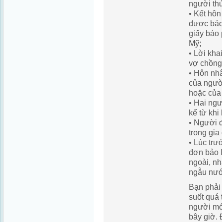
người th
• Kết hôn
được bảo
giấy báo
Mỹ;
• Lời kha
vợ chồng 
• Hôn nhâ
của ngườ
hoặc của 
• Hai ng
kể từ khi
• Người 
trong gia
• Lúc trư
đơn bảo 
ngoài, nh
ngẫu nướ
Bạn phải
suốt quá 
người mớ
bây giờ. 