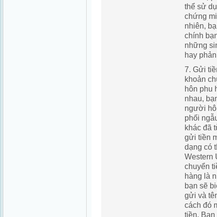
thể sử d
chứng mi
nhiên, bạ
chính bạn
những si
hay phản
7. Gửi tiề
khoản chu
hôn phu 
nhau, bạn
người hô
phối ngẫ
khác đã 
gửi tiền 
dạng có 
Western 
chuyển t
hàng là n
bạn sẽ b
gửi và t
cách đó m
tiền. Bạn