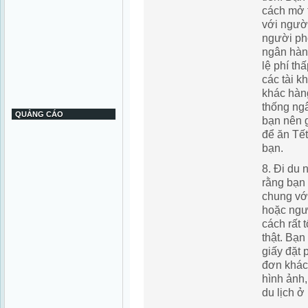
cách mở 
với ngườ
người ph
ngân hàng
lệ phí th
các tài 
khác hàn
thống ngâ
QUẢNG CÁO
bạn nên 
để ăn Tết
bạn.
8. Đi du 
rằng bạn 
chung vớ
hoặc ngư
cách rất 
thật. Bạn
giấy đặt
đơn khác
hình ảnh,
du lịch ở