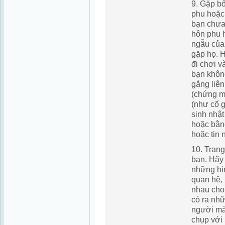
9. Gặp b
phu hoặc
bạn chưa
hôn phu 
ngẫu của
gặp họ. 
đi chơi v
bạn không
gắng liên
(chứng m
(như cố g
sinh nhật
hoặc bằng
hoặc tin 
10. Trang
bạn.
Hãy 
những hìn
quan hệ, 
nhau cho
có ra nhữ
người mà
chụp với 