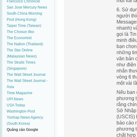
một vài l
Francisco Chronicle
San Jose Mercury News
6. Sử dụn
South China Morning
người thí
Post (Hong Kong)
Messages
Taipei Time (Taiwan)
nhanh) v
The Chosun Ilbo
gọi là Ti
The Economist
minh điều
The Nation (Thailand)
bạn chọn
The Star Online
những ti
(Malaysian News)
văn bản 
The Straits Times
như điện 
(Singapore)
nhắn thư
The Wall Street Journal
vòng 6 th
The Wall Street Journal -
một vài l
Asia
Nếu bạn 
Time Magazine
phương ti
UPI News
rằng chín
USA Today
Sở Nhập t
Washington Post
(USCIS) 
Yonhap News Agency
báo cáo r
(South Korea)
phương ti
Quảng cáo Google
chất hợp 