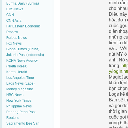
minh rằng
Burma Daily (Burma)
cho nhau,
CBS News
Điều này
CNN
hóa đơn đ
CNN Asia
cuộc gọi
Far Eastern Economic
điện thoạ
Review
những cu
Forbes News
tiền là 
Fox News
v.v… Với
Global Times (China)
nút MY ở 
Jakarta Post (Indonesia)
ảnh. Nó 
KCNA News Agency
trang
htt
(North Korea)
y/login.h
Korea Herald
MagicJack
Los Angeles Time
khẩu lệnh
Laos News (Laos)
bạn chọn
Money Magazine
Logs kế t
NBC News
Bạn sẽ th
New York Times
và goi đế
Philippine News
thời gian
Phnong Penh Post
cuộc gọi 
Reuters
vòng 6 th
Sacramento Bee
San