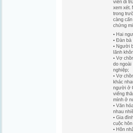
viên di t
xem xét.
trong trư
càng cấn
chứng mi
• Hai ngư
• Đàn bà 
• Người 
lãnh khô
• Vợ chồ
do ngoài 
nghiệp;
• Vợ chồ
khác nhau
người ở 
viếng th
mình ở n
• Văn hó
nhau nhi
• Gia đìn
cuộc hôn
• Hôn nh