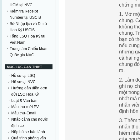
chứng mi
HCM tại NVC
Kiểm tra Receipt
1. Mở mộ
Number tại USCIS
chung.
Có
Sở Nhập tịch và Di trú
không th
Hoa Kỳ USCIS
chung. Tr
Tổng LSQ Hoa Kỳ tại
bạn có t
Việt Nam
nếu cung
Trung tâm Chiếu khán
những giấ
Quốc gia NVC
cả hai ng
chung đó 
MỤC LỤC CẦN THIẾT
ra.
Hồ sơ tại LSQ
2. Làm đơ
Hồ sơ tại NVC
ghi nợ c
Hướng dẫn điền đơn
một trong
gửi LSQ Hoa Kỳ
nhất mà 
Luật & Văn bản
nhân viên
Mẫu thư mời PV
định hôn 
Mẫu thư-Email
Nhập cảnh cho người
3. Thêm 
định cư
nhân thọ.
Nộp hồ sơ bảo lãnh
hiểm nhân
Quá trình phỏng vấn
của ngườ