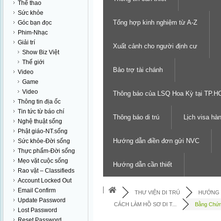
Thể thao
Sức khỏe
Tổng hợp kinh nghiệm từ A-Z
Góc bạn đọc
Phim-Nhạc
Giải trí
Xuất cảnh cho người định cư
Show Biz Việt
Thế giới
Bảo trợ tài chánh
Video
Game
Video
Thông báo của LSQ Hoa Kỳ tại TP.
Thông tin địa ốc
Tin tức từ báo chí
Thông báo di trú
Lịch visa hà
Nghệ thuật sống
Phật giáo-NT.sống
Hướng dẫn điền đơn gửi NVC
Sức khỏe-Đời sống
Thực phẩm-Đời sống
Mẹo vặt cuộc sống
Hướng dẫn cần thiết
Rao vặt – Classifieds
Account Locked Out
Email Confirm
THƯ VIỆN DI TRÚ
HƯỚNG 
Update Password
CÁCH LÀM HỒ SƠ DI T...
Bằng Chứn
Lost Password
Reset Password