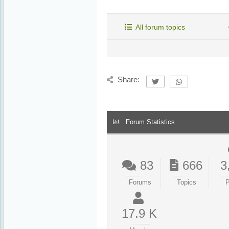
All forum topics
Share:
Forum Statistics
83
666
3
Forums
Topics
P
17.9 K