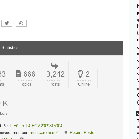
q
t
Statistics
t
V
83
666
3,242
2
V
ms
Topics
Posts
Online
n
9 K
bers
T
t Post:
Hồ sơ F4-HCM2009815004
a
newest member:
merricarothers2
Recent Posts
v