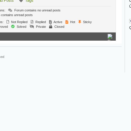
ad Posts
Tags
C
Ủ
ons:
Forum contains no unread posts
contains unread posts
ns:
Not Replied
Replied
Active
Hot
Sticky
roved
Solved
Private
Closed
sed.