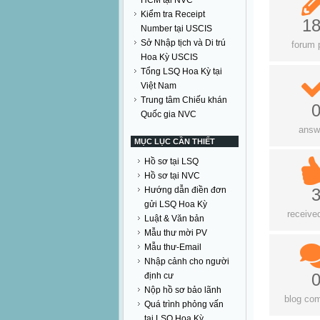
HCM tại NVC
Kiểm tra Receipt
1
Number tại USCIS
Sở Nhập tịch và Di trú
forum 
Hoa Kỳ USCIS
Tổng LSQ Hoa Kỳ tại
Việt Nam
Trung tâm Chiếu khán
Quốc gia NVC
answ
MỤC LỤC CẦN THIẾT
Hồ sơ tại LSQ
Hồ sơ tại NVC
Hướng dẫn điền đơn
gửi LSQ Hoa Kỳ
received
Luật & Văn bản
Mẫu thư mời PV
Mẫu thư-Email
Nhập cảnh cho người
định cư
Nộp hồ sơ bảo lãnh
blog co
Quá trình phỏng vấn
tại LSQ Hoa Kỳ