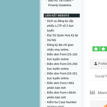
Bảo trợ Tài chánh –
Poverty Guideline
LIÊN KẾT WEBSITE
Dịch vụ đăng ký cấp
phiếu LLTP số 2 trực
tuyến
Đại Sứ Quán Hoa Kỳ tại
Hà Nội
Đăng ký địa chỉ giao
nhận visa online
Điền đơn Form DS-160
trực tuyến online
Profile
Điền đơn Form DS-260
trực tuyến online
Điền đơn Form DS-261
Social 
trực tuyến online
Điền đơn Form I-864
phiên bản mới
Membe
Điền đơn Form I-864A
phiên bản mới
Kiểm tra Case Number