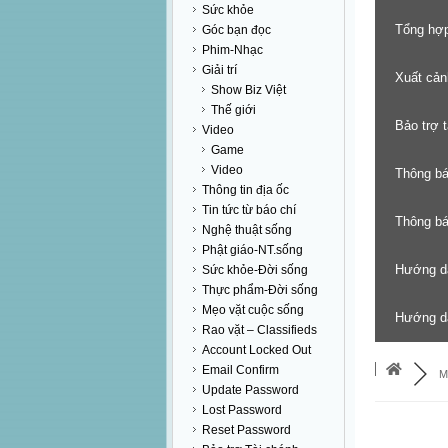
Sức khỏe
Tổng hợp
Góc bạn đọc
Phim-Nhạc
Giải trí
Xuất cản
Show Biz Việt
Thế giới
Bảo trợ 
Video
Game
Video
Thông b
Thông tin địa ốc
Tin tức từ báo chí
Thông báo
Nghệ thuật sống
Phật giáo-NT.sống
Hướng d
Sức khỏe-Đời sống
Thực phẩm-Đời sống
Mẹo vặt cuộc sống
Hướng dẫ
Rao vặt – Classifieds
Account Locked Out
Email Confirm
M
Update Password
Lost Password
Reset Password