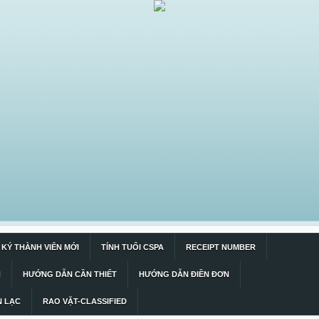
KÝ THÀNH VIÊN MỚI
TÍNH TUỔI CSPA
RECEIPT NUMBER
N
HƯỚNG DẪN CẦN THIẾT
HƯỚNG DẪN ĐIỀN ĐƠN
N LẠC
RAO VẶT-CLASSIFIED