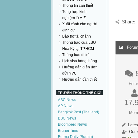
Thông tin cần thiết
Tổng hợp kinh
nghiệm từ A-Z
Share:
Xuất cảnh cho người
định cư
Bảo trợ tài chánh
Thông báo của LSQ
Forum 
Hoa Kỳ tại TP.HCM
Thông báo di trú
Lịch visa hàng tháng
Hướng dẫn điền đơn
gửi NVC
Hướng dẫn cần thiết
Foru
TRUYỀN THÔNG THẾ GIỚI
ABC News
17.
AP News
Bangkok Post (Thailand)
Mem
BBC News
Bloomberg News
Lates
Brunei Time
Our 
Burma Daily (Burma)