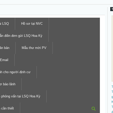
ại LSQ
Hồ sơ tại NVC
ẫn điền đơn gửi LSQ Hoa Kỳ
ăn bản
Mẫu thư mời PV
Email
h cho người định cư
ơ bảo lãnh
T
h phỏng vấn tại LSQ Hoa Kỳ
K
T
 cần thiết
đ