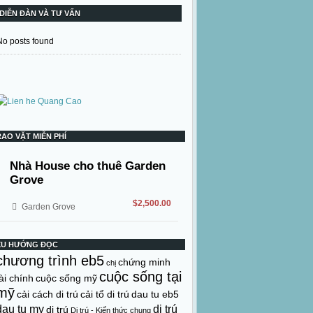
DIỄN ĐÀN VÀ TƯ VẤN
No posts found
RAO VẶT MIỄN PHÍ
Nhà House cho thuê Garden
Grove
$2,500.00
Garden Grove
XU HƯỚNG ĐỌC
chương trình eb5
chứng minh
chị
cuộc sống tại
ài chính
cuộc sống mỹ
mỹ
cải cách di trú
cải tổ di trú
dau tu eb5
dau tu my
di trú
di trú
Di trú - Kiến thức chung