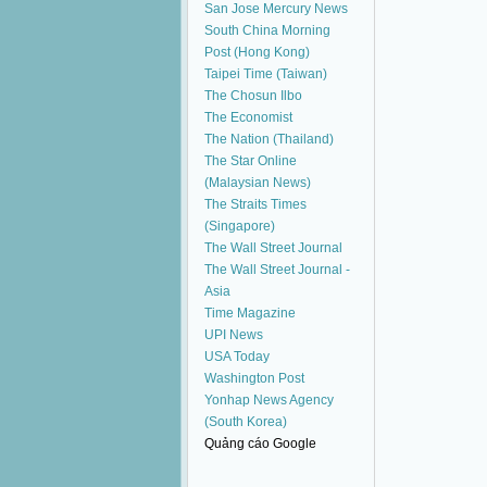
San Jose Mercury News
South China Morning
Post (Hong Kong)
Taipei Time (Taiwan)
The Chosun Ilbo
The Economist
The Nation (Thailand)
The Star Online
(Malaysian News)
The Straits Times
(Singapore)
The Wall Street Journal
The Wall Street Journal -
Asia
Time Magazine
UPI News
USA Today
Washington Post
Yonhap News Agency
(South Korea)
Quảng cáo Google