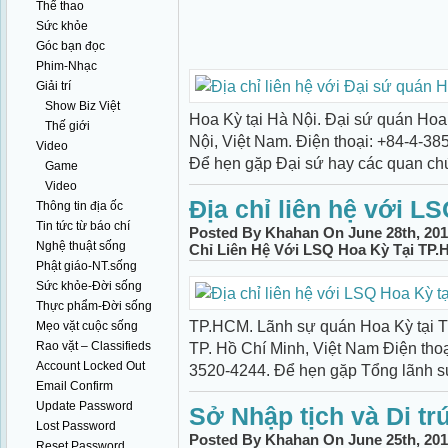
Thể thao
Sức khỏe
Góc bạn đọc
Phim-Nhạc
Giải trí
Show Biz Việt
Hoa Kỳ tại Hà Nội. Đại sứ quán Hoa
Thế giới
Nội, Việt Nam. Điện thoại: +84-4-38
Video
Để hẹn gặp Đại sứ hay các quan chứ
Game
Video
Địa chỉ liên hệ với L
Thông tin địa ốc
Tin tức từ báo chí
Posted By Khahan On June 28th, 201
Nghệ thuật sống
Chỉ Liên Hệ Với LSQ Hoa Kỳ Tại TP
Phật giáo-NT.sống
Sức khỏe-Đời sống
Thực phẩm-Đời sống
TP.HCM. Lãnh sự quán Hoa Kỳ tại T
Mẹo vặt cuộc sống
Rao vặt – Classifieds
TP. Hồ Chí Minh, Việt Nam Điện tho
Account Locked Out
3520-4244. Để hẹn gặp Tổng lãnh sự
Email Confirm
Update Password
Sở Nhập tịch và Di tr
Lost Password
Posted By Khahan On June 25th, 201
Reset Password