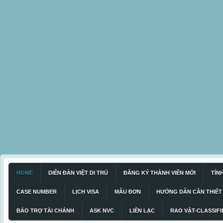
HOME
DIỄN ĐÀN VIỆT DI TRÚ
ĐĂNG KÝ THÀNH VIÊN MỚI
TÍN
CASE NUMBER
LỊCH VISA
MẪU ĐƠN
HƯỚNG DẪN CẦN THIẾT
BẢO TRỢ TÀI CHÁNH
ASK NVC
LIÊN LẠC
RAO VẶT-CLASSIFI