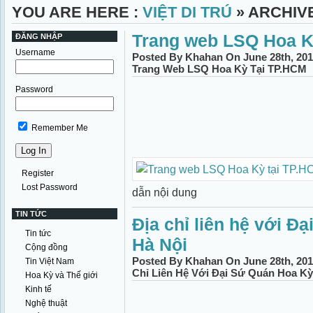
YOU ARE HERE :
VIỆT DI TRÚ
» ARCHIVE
Trang web LSQ Hoa K
ĐĂNG NHẬP
Username
Posted By Khahan On June 28th, 201
Trang Web LSQ Hoa Kỳ Tại TP.HCM
Password
Remember Me
Register
Lost Password
dẫn nội dung
TIN TỨC
Địa chỉ liên hệ với Đạ
Tin tức
Hà Nội
Cộng đồng
Posted By Khahan On June 28th, 201
Tin Việt Nam
Chỉ Liên Hệ Với Đại Sứ Quán Hoa Kỳ
Hoa Kỳ và Thế giới
Kinh tế
Nghệ thuật