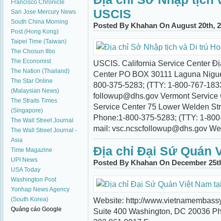
Francisco Chronicle
USCIS
San Jose Mercury News
South China Morning
Posted By Khahan On August 20th, 2
Post (Hong Kong)
Taipei Time (Taiwan)
The Chosun Ilbo
The Economist
USCIS. California Service Center Đị
The Nation (Thailand)
Center PO BOX 30111 Laguna Nigue
The Star Online
800-375-5283; (TTY: 1-800-767-1833)
(Malaysian News)
followup@dhs.gov Vermont Service 
The Straits Times
Service Center 75 Lower Welden Str
(Singapore)
Phone:1-800-375-5283; (TTY: 1-800
The Wall Street Journal
mail: vsc.ncscfollowup@dhs.gov We
The Wall Street Journal -
Asia
Địa chỉ Đại Sứ Quán 
Time Magazine
UPI News
Posted By Khahan On December 25th
USA Today
Washington Post
Yonhap News Agency
(South Korea)
Website: http://www.vietnamembassy.
Quảng cáo Google
Suite 400 Washington, DC 20036 P