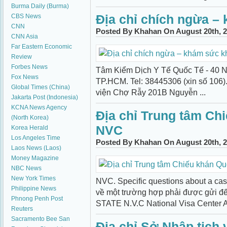
Burma Daily (Burma)
Địa chỉ chích ngừa –
CBS News
CNN
Posted By Khahan On August 20th, 2
CNN Asia
Far Eastern Economic
Review
Forbes News
Tâm Kiểm Dịch Y Tế Quốc Tế - 40 
Fox News
TP.HCM. Tel: 38445306 (xin số 106)
Global Times (China)
viện Chợ Rẫy 201B Nguyễn ...
Jakarta Post (Indonesia)
KCNA News Agency
Địa chỉ Trung tâm Ch
(North Korea)
NVC
Korea Herald
Los Angeles Time
Posted By Khahan On August 20th, 2
Laos News (Laos)
Money Magazine
NBC News
New York Times
NVC. Specific questions about a case
Philippine News
về một trường hợp phải được gửi 
Phnong Penh Post
STATE N.V.C National Visa Center At
Reuters
Sacramento Bee
San
Địa chỉ Sở Nhập tịch 