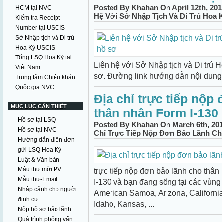
Posted By Khahan On April 12th, 201
HCM tại NVC
Hệ Với Sở Nhập Tịch Và Di Trú Hoa 
Kiểm tra Receipt
Number tại USCIS
Sở Nhập tịch và Di trú
Hoa Kỳ USCIS
Tổng LSQ Hoa Kỳ tại
Liên hệ với Sở Nhập tịch và Di trú 
Việt Nam
sơ. Đường link hướng dẫn nội dung
Trung tâm Chiếu khán
Quốc gia NVC
Địa chỉ trực tiếp nộp
MỤC LỤC CẦN THIẾT
thân nhân Form I-130
Hồ sơ tại LSQ
Posted By Khahan On March 6th, 201
Hồ sơ tại NVC
Chỉ Trực Tiếp Nộp Đơn Bảo Lãnh Ch
Hướng dẫn điền đơn
gửi LSQ Hoa Kỳ
Luật & Văn bản
Mẫu thư mời PV
trực tiếp nộp đơn bảo lãnh cho thâ
Mẫu thư-Email
I-130 và bạn đang sống tại các vùng c
Nhập cảnh cho người
American Samoa, Arizona, California
định cư
Idaho, Kansas, ...
Nộp hồ sơ bảo lãnh
Quá trình phỏng vấn