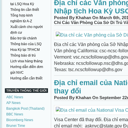
Địa chỉ các Văn phòng
tại LSQ Hoa Kỳ
Nhập tịch Hoa Kỳ US
Thông tin cần thiết
Tổng hợp kinh
Posted By Khahan On March 6th, 201
nghiệm từ A-Z
Chỉ Các Văn Phòng Của Sở Di Trú V
Xuất cảnh cho người
định cư
Bảo trợ tài chánh
Địa chỉ các Văn phòng của Sở Nhập 
Thông báo của LSQ
Hoa Kỳ tại TP.HCM
Văn phòng California: csc-ncsc-fo
Thông báo di trú
Vermont: vsc.ncscfollowup@dhs.gov
Lịch visa hàng tháng
Nebraska: ncscfollowup.nsc@dhs.g
Hướng dẫn điền đơn
Texas: tsc.ncscfollowup@dhs.gov
gửi NVC
Hướng dẫn cần thiết
Địa chỉ email của Nat
thay đổi
TRUYỀN THÔNG THẾ GIỚI
ABC News
Posted By Khahan On September 22n
AP News
Bangkok Post (Thailand)
BBC News
Visa Center đã thay đổi. Địa chỉ e
Bloomberg News
chỉ email mới: asknvc@state.gov Đ
Brunei Time