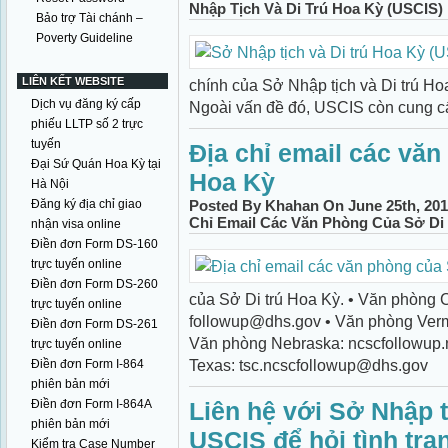
Nhập Tịch Và Di Trú Hoa Kỳ (USCIS)
Bảo trợ Tài chánh –
Poverty Guideline
LIÊN KẾT WEBSITE
chính của Sở Nhập tịch và Di trú Ho
Dịch vụ đăng ký cấp
Ngoài vấn đề đó, USCIS còn cung cấ
phiếu LLTP số 2 trực
tuyến
Địa chỉ email các văn
Đại Sứ Quán Hoa Kỳ tại
Hoa Kỳ
Hà Nội
Đăng ký địa chỉ giao
Posted By Khahan On June 25th, 201
Chỉ Email Các Văn Phòng Của Sở Di
nhận visa online
Điền đơn Form DS-160
trực tuyến online
Điền đơn Form DS-260
của Sở Di trú Hoa Kỳ. • Văn phòng Ca
trực tuyến online
followup@dhs.gov • Văn phòng Verm
Điền đơn Form DS-261
Văn phòng Nebraska: ncscfollowup
trực tuyến online
Texas: tsc.ncscfollowup@dhs.gov
Điền đơn Form I-864
phiên bản mới
Điền đơn Form I-864A
Liên hệ với Sở Nhập t
phiên bản mới
USCIS để hỏi tình trạ
Kiểm tra Case Number