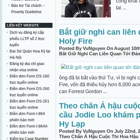
công khai x
Bảo trợ Tài chánh –
tai ...
Poverty Guideline
LIÊN KẾT WEBSITE
Bắt giữ nghi can liên
Dịch vụ đăng ký cấp
phiếu LLTP số 2 trực
Holy Fire
tuyến
Posted By VuNguyen On August 10th,
Đại Sứ Quán Hoa Kỳ tại
Bắt Giữ Nghi Can Liên Quan Tới Đám
Hà Nội
Đăng ký địa chỉ giao
nhận visa online
Điền đơn Form DS-160
ông đã bị bắt vào thứ Tư, vì bị nghi
trực tuyến online
Fire, vốn đã thiêu hủy hơn 6,000 acr
Điền đơn Form DS-260
can Forrest Gordon ...
trực tuyến online
Điền đơn Form DS-261
Theo chân Á hậu cuộc
trực tuyến online
cầu Jodie Loo khám p
Điền đơn Form I-864
phiên bản mới
Hy Lạp
Điền đơn Form I-864A
Posted By VuNguyen On July 22nd, 2
phiên bản mới
Theo Chân Á Hậu Cuộc Thi Hoa Hậu
Kiểm tra Case Number