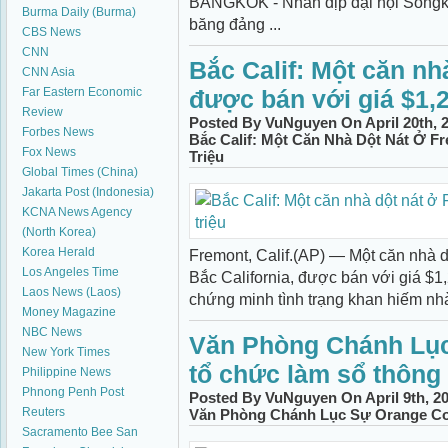
BANGKOK - Nhân dịp đại hội Songkr
Burma Daily (Burma)
băng đảng ...
CBS News
CNN
Bắc Calif: Một căn nh
CNN Asia
Far Eastern Economic
được bán với giá $1,2
Review
Posted By VuNguyen On April 20th, 
Forbes News
Bắc Calif: Một Căn Nhà Dột Nát Ở F
Fox News
Triệu
Global Times (China)
Jakarta Post (Indonesia)
KCNA News Agency
(North Korea)
Korea Herald
Fremont, Calif.(AP) — Một căn nhà d
Los Angeles Time
Bắc California, được bán với giá $1,
Laos News (Laos)
chứng minh tình trạng khan hiếm nhà
Money Magazine
NBC News
Văn Phòng Chánh Lụ
New York Times
tổ chức làm sổ thông
Philippine News
Phnong Penh Post
Posted By VuNguyen On April 9th, 2
Reuters
Văn Phòng Chánh Lục Sự Orange C
Sacramento Bee
San