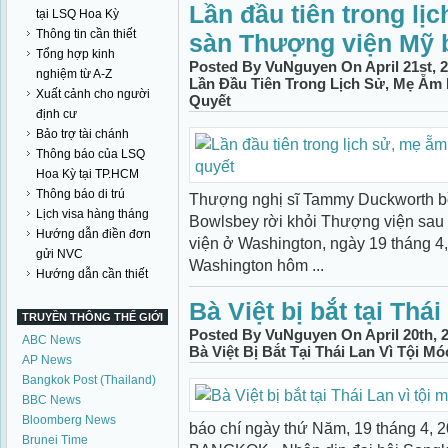
Lần đầu tiên trong lị
tại LSQ Hoa Kỳ
Thông tin cần thiết
sàn Thượng viện Mỹ 
Tổng hợp kinh
Posted By VuNguyen On April 21st, 
nghiệm từ A-Z
Lần Đầu Tiên Trong Lịch Sử, Mẹ Ẵm
Xuất cảnh cho người
Quyết
định cư
Bảo trợ tài chánh
Thông báo của LSQ
Hoa Kỳ tại TP.HCM
Thông báo di trú
Thượng nghị sĩ Tammy Duckworth bồ
Lịch visa hàng tháng
Bowlsbey rời khỏi Thượng viện sau 
Hướng dẫn điền đơn
viện ở Washington, ngày 19 tháng 4,
gửi NVC
Washington hôm ...
Hướng dẫn cần thiết
Bà Việt bị bắt tại Thái
TRUYỀN THÔNG THẾ GIỚI
Posted By VuNguyen On April 20th, 
ABC News
Bà Việt Bị Bắt Tại Thái Lan Vì Tội Mó
AP News
Bangkok Post (Thailand)
BBC News
Bloomberg News
báo chí ngày thứ Năm, 19 tháng 4, 2
Brunei Time