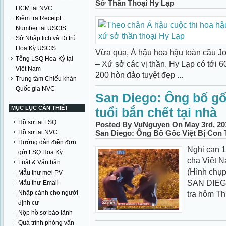
Sở Thần Thoại Hy Lạp
HCM tại NVC
Kiểm tra Receipt
Number tại USCIS
Sở Nhập tịch và Di trú
Hoa Kỳ USCIS
Vừa qua, Á hậu hoa hậu toàn cầu Jo
Tổng LSQ Hoa Kỳ tại
– Xứ sở các vị thần. Hy Lạp có tới 
Việt Nam
200 hòn đảo tuyệt đẹp ...
Trung tâm Chiếu khán
Quốc gia NVC
San Diego: Ông bố gốc
MỤC LỤC CẦN THIẾT
tuổi bắn chết tại nhà
Hồ sơ tại LSQ
Posted By VuNguyen On May 3rd, 20
Hồ sơ tại NVC
San Diego: Ông Bố Gốc Việt Bị Con T
Hướng dẫn điền đơn
Nghi can 1
gửi LSQ Hoa Kỳ
cha Việt N
Luật & Văn bản
(Hình chụ
Mẫu thư mời PV
SAN DIEGO,
Mẫu thư-Email
Nhập cảnh cho người
tra hôm Th
định cư
Nộp hồ sơ bảo lãnh
Quá trình phỏng vấn