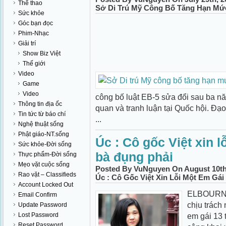
Thể thao
Sở Di Trú Mỹ Công Bố Tăng Hạn Mứ
Sức khỏe
Góc bạn đọc
Phim-Nhạc
Giải trí
Show Biz Việt
Thế giới
Video
Game
Video
công bố luật EB-5 sửa đổi sau ba nă
Thông tin địa ốc
quan và tranh luận tại Quốc hội. Đạo
Tin tức từ báo chí
...
Nghệ thuật sống
Phật giáo-NT.sống
Úc : Cô gốc Việt xin l
Sức khỏe-Đời sống
bà đụng phải
Thực phẩm-Đời sống
Mẹo vặt cuộc sống
Posted By VuNguyen On August 10th
Rao vặt – Classifieds
Úc : Cô Gốc Việt Xin Lỗi Một Em Gá
Account Locked Out
ELBOURNE,
Email Confirm
chịu trách
Update Password
Lost Password
em gái 13 
Reset Password