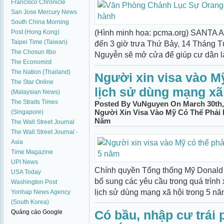
Francisco Chronicle
San Jose Mercury News
South China Morning
(Hình minh họa: pcma.org) SANTA A
Post (Hong Kong)
Taipei Time (Taiwan)
đến 3 giờ trưa Thứ Bảy, 14 Tháng
The Chosun Ilbo
Nguyễn sẽ mở cửa để giúp cư dân làm
The Economist
The Nation (Thailand)
Người xin visa vào Mỹ
The Star Online
lịch sử dùng mạng xã
(Malaysian News)
The Straits Times
Posted By VuNguyen On March 30th,
Người Xin Visa Vào Mỹ Có Thể Phải 
(Singapore)
Năm
The Wall Street Journal
The Wall Street Journal -
Asia
Time Magazine
UPI News
Chính quyền Tổng thống Mỹ Donald 
USA Today
bổ sung các yêu cầu trong quá trình 
Washington Post
lịch sử dùng mạng xã hội trong 5 năm
Yonhap News Agency
(South Korea)
Có bầu, nhập cư trái
Quảng cáo Google