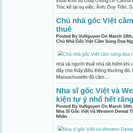
thoát khỏi vụ cháy chung cư Carina
Trúc kể lại vụ việc. Ảnh: Duy Trần. S
Chủ nhà gốc Việt cầ
thuê
Posted By VuNguyen On March 18th,
Chủ Nhà Gốc Việt Cầm Súng Dọa Ng
nhà và người thuê nhà rất hiếm khi
đây cho thấy điều thông thường đó. 
Massachusetts đã cầm ...
Nha sĩ gốc Việt và We
kiện tự ý nhổ hết răn
Posted By VuNguyen On March 16th,
Nha Sĩ Gốc Việt Và Western Dental 
Nhân