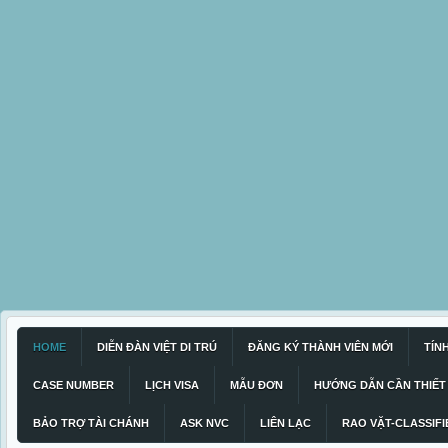
HOME
DIỄN ĐÀN VIỆT DI TRÚ
ĐĂNG KÝ THÀNH VIÊN MỚI
TÍN
CASE NUMBER
LỊCH VISA
MẪU ĐƠN
HƯỚNG DẪN CẦN THIẾT
BẢO TRỢ TÀI CHÁNH
ASK NVC
LIÊN LẠC
RAO VẶT-CLASSIFI