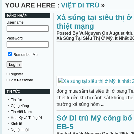
YOU ARE HERE :
VIỆT DI TRÚ
»
Xả súng tại siêu thị ở
ĐĂNG NHẬP
Username
thiệt mạng
Posted By VuNguyen On August 4th, 
Xả Súng Tại Siêu Thị Ở Mỹ, Ít Nhất 
Password
Remember Me
Register
Lost Password
đông mua sắm tại siêu thị ở bang Te
TIN TỨC
chết trước khi bị cảnh sát khống chế
Tin tức
trường xả súng hôm ...
Cộng đồng
Tin Việt Nam
Sở Di trú Mỹ công bố
Hoa Kỳ và Thế giới
Kinh tế
EB-5
Nghệ thuật
Posted By VuNguyen On July 29th, 2