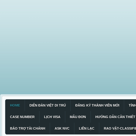
HOME
DIỄN ĐÀN VIỆT DI TRÚ
ĐĂNG KÝ THÀNH VIÊN MỚI
TÍN
CASE NUMBER
LỊCH VISA
MẪU ĐƠN
HƯỚNG DẪN CẦN THIẾT
BẢO TRỢ TÀI CHÁNH
ASK NVC
LIÊN LẠC
RAO VẶT-CLASSIFI