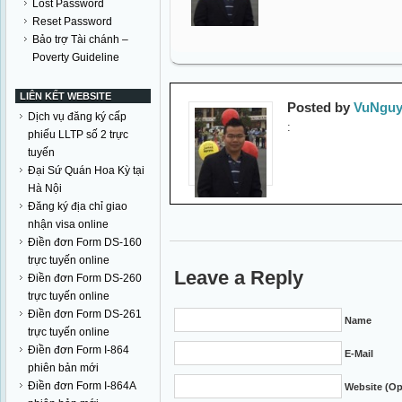
Lost Password
Reset Password
Bảo trợ Tài chánh –
Poverty Guideline
LIÊN KẾT WEBSITE
Posted by
VuNguy
Dịch vụ đăng ký cấp
:
phiếu LLTP số 2 trực
tuyến
Đại Sứ Quán Hoa Kỳ tại
Hà Nội
Đăng ký địa chỉ giao
nhận visa online
Điền đơn Form DS-160
trực tuyến online
Leave a Reply
Điền đơn Form DS-260
trực tuyến online
Điền đơn Form DS-261
Name
trực tuyến online
Điền đơn Form I-864
E-Mail
phiên bản mới
Điền đơn Form I-864A
Website (Op