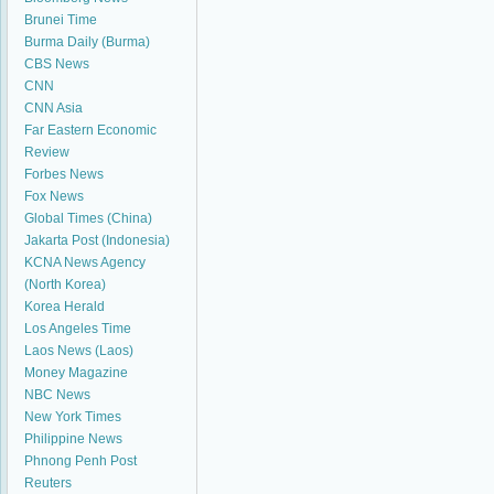
Brunei Time
Burma Daily (Burma)
CBS News
CNN
CNN Asia
Far Eastern Economic
Review
Forbes News
Fox News
Global Times (China)
Jakarta Post (Indonesia)
KCNA News Agency
(North Korea)
Korea Herald
Los Angeles Time
Laos News (Laos)
Money Magazine
NBC News
New York Times
Philippine News
Phnong Penh Post
Reuters