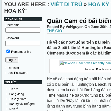
YOU ARE HERE :
VIỆT DI TRÚ
»
HOA KỲ 
HOA KỲ’
Quận Cam có bãi biển 
ĐĂNG NHẬP
Username
Posted By VuNguyen On June 30th, 
THẾ GIỚI
Password
Hè về các hoạt động trên bãi biể
đã có 3 bãi biển là Huntington B
Remember Me
Clemente được xem là các bãi tắ
Register
Newport Beach was rec
Lost Password
Hè về các hoạt động trên bãi biển 
TIN TỨC
có 3 bãi biển là Huntington Beach,
Tin tức
được xem là các bãi tắm hàng đầu 
Cộng đồng
Time Magazine đã xưng tụng bãi biể
Tin Việt Nam
báo có tên ‘Đây là bãi tắm tốt nhất c
Hoa Kỳ và Thế giới
lừng danh này trung bình hàng năm đ
Kinh tế