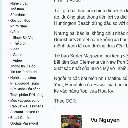
hơn cả Hawaii.
Nghệ thuật
Thể thao
Tác giả bài báo nói chính điều kiện 
Sức khỏe
áp, đường giao thông tiện lợi và dịc
Góc bạn đọc
Huntington Beach đứng đầu so với c
Phim-Nhạc
Giải trí
Nhưng bài báo lại không chịu nhắc 
Show Biz Việt
Brookhurts Street nằm không xa bãi
Thế giới
mệnh danh là con đường đưa đến ‘bã
Video
Game
Tờ báo Surfer Magazine nổi tiếng về
Video
bãi tắm San Clemente và New Port 
Thông tin địa ốc
xuất sắc nhất của nước Mỹ với nhiều
Tin tức từ báo chí
Nghệ thuật sống
Ngoài ra cảc bãi biển như Malibu c
Phật giáo-NT.sống
York, Honululu của Hawaii và bãi tắm
Sức khỏe-Đời sống
kê vào hàng ‘top’ của Hoa Kỳ.
Thực phẩm-Đời sống
Theo OCR
Mẹo vặt cuộc sống
Rao vặt – Classifieds
Account Locked Out
Email Confirm
Vu Nguyen
Update Password