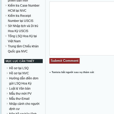
phiên bản mới
Kiểm tra Case Number
HCM tại NVC
Kiểm tra Receipt
Number tại USCIS
Sở Nhập tịch và Di trú
Hoa Kỳ USCIS
Tổng LSQ Hoa Kỳ tại
Việt Nam
Trung tâm Chiếu khán
Quốc gia NVC
MỤC LỤC CẦN THIẾT
Hồ sơ tại LSQ
«
Tunisia bắt người sau vụ thảm sát
Hồ sơ tại NVC
Hướng dẫn điền đơn
gửi LSQ Hoa Kỳ
Luật & Văn bản
Mẫu thư mời PV
Mẫu thư-Email
Nhập cảnh cho người
định cư