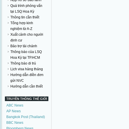
Nộp hồ sơ bảo lãnh
Quá trình phỏng vấn
tại LSQ Hoa Kỳ
Thông tin cần thiết
Tổng hợp kinh
nghiệm từ A-Z
Xuất cảnh cho người
định cư
Bảo trợ tài chánh
Thông báo của LSQ
Hoa Kỳ tại TP.HCM
Thông báo di trú
Lịch visa hàng tháng
Hướng dẫn điền đơn
gửi NVC
Hướng dẫn cần thiết
TRUYỀN THÔNG THẾ GIỚI
ABC News
AP News
Bangkok Post (Thailand)
BBC News
Bloomberg News