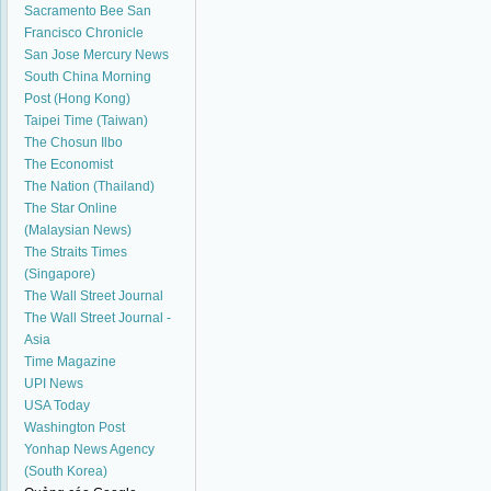
Sacramento Bee
San
Francisco Chronicle
San Jose Mercury News
South China Morning
Post (Hong Kong)
Taipei Time (Taiwan)
The Chosun Ilbo
The Economist
The Nation (Thailand)
The Star Online
(Malaysian News)
The Straits Times
(Singapore)
The Wall Street Journal
The Wall Street Journal -
Asia
Time Magazine
UPI News
USA Today
Washington Post
Yonhap News Agency
(South Korea)