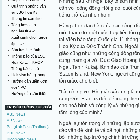
Nộp hồ sơ bảo lãnh
Nhưng sau khi Ngài bày tỏ tầm nhìn 
Quá trình phỏng vấn
cận với cộng đồng Hồi giáo, cuối cù
tại LSQ Hoa Kỳ
tiếng thở dài nhẹ nhõm.
Thông tin cần thiết
Tổng hợp kinh
Hàng chục đại diện của các cộng đ
nghiệm từ A-Z
mời tham dự một cuộc họp liên tôn g
Xuất cảnh cho người
tại Viện bảo tàng Quốc gia 11 tháng
định cư
Hoa Kỳ của Đức Thánh Cha. Ngoài r
Bảo trợ tài chánh
giáo cũng như những cộng đồng tôn
Thông báo của LSQ
cùng tham gia với Đức Giáo Hoàng 
Hoa Kỳ tại TP.HCM
Ngài. Tahir Kukaj, lãnh đạo của Tru
Thông báo di trú
Staten Island, New York, người cũn
Lịch visa hàng tháng
tôn giáo, cho biết:
Hướng dẫn điền đơn
gửi NVC
“Là một người Hồi giáo và cũng là mộ
Hướng dẫn cần thiết
rằng Đức Francis đến để mang theo t
cho hoà bình và công lý và những gì 
TRUYỀN THÔNG THẾ GIỚI
tấm lòng của mình.”
ABC News
AP News
Ngoài sự tôn trọng vì những lập tr
Bangkok Post (Thailand)
các vấn đề kinh tế và xã hội, những
BBC News
bởi những lập trường chính trị vững
Bloomberg News