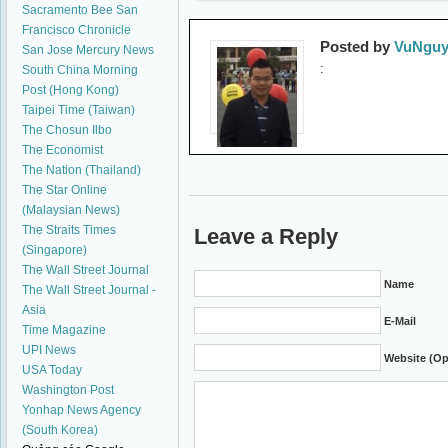
Sacramento Bee
San
Francisco Chronicle
Posted by
VuNguy
San Jose Mercury News
:
South China Morning
Post (Hong Kong)
Taipei Time (Taiwan)
The Chosun Ilbo
The Economist
The Nation (Thailand)
The Star Online
(Malaysian News)
The Straits Times
Leave a Reply
(Singapore)
The Wall Street Journal
Name
The Wall Street Journal -
Asia
E-Mail
Time Magazine
UPI News
Website (Op
USA Today
Washington Post
Yonhap News Agency
(South Korea)