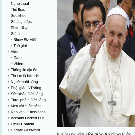
Nghệ thuật
Thể thao
Sức khỏe
Góc bạn đọc
Phim-Nhạc
Giải trí
Show Biz Việt
Thế giới
Video
Game
Video
Thông tin địa ốc
Tin tức từ báo chí
Nghệ thuật sống
Phật giáo-NT.sống
Sức khỏe-Đời sống
Thực phẩm-Đời sống
Mẹo vặt cuộc sống
Rao vặt – Classifieds
Account Locked Out
Email Confirm
Update Password
Nhiều người Hồi giáo tin rằng Đức 