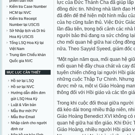
phiên bản mới
lực của Đức Thánh Cha đã giúp lấp 
Kiểm tra Case Number
đồng đức tin. Những nhà lãnh đạo 
HCM tại NVC
đã đến để thể hiện một hình mẫu của
Kiểm tra Receipt
của họ cũng tuân thủ. Việc Đức Gi
Number tại USCIS
lần đầu tiên, trong bối cảnh các n
Sở Nhập tịch và Di trú
người bảo thủ đang ra sức chống lạ
Hoa Kỳ USCIS
cho mối quan hệ giữa hai cộng đồng 
Tổng LSQ Hoa Kỳ tại
nữa. Theo Sayyid Syeed, giám đốc c
Việt Nam
Trung tâm Chiếu khán
“Một ngàn năm qua, mối quan hệ giữ
Quốc gia NVC
mối quan hệ đầy chua chát và cay 
tuyên chiến chống lại người Hồi gi
MỤC LỤC CẦN THIẾT
những cuộc Thập Tự Chinh. Nhưng 
Hồ sơ tại LSQ
được mở ra, một vị Giáo Hoàng mang
Hồ sơ tại NVC
thông đối với Hồi giáo và các tôn giá
Hướng dẫn điền đơn
gửi LSQ Hoa Kỳ
Trong khi cuộc đối thoại giữa ngườ
Luật & Văn bản
đã kéo dài trong nhiều thập niên, n
Mẫu thư mời PV
Giáo Hoàng Benedict XVI không có n
Mẫu thư-Email
quan hệ giữa hai tôn giáo. Khi Đức
Nhập cảnh cho người
Giáo Hoàng, nhiều người Hồi giáo vẫ
định cư