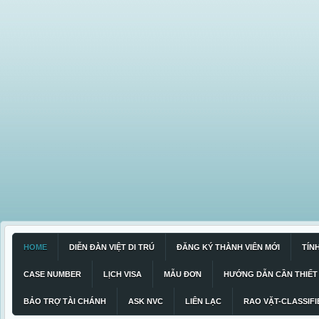
HOME
DIỄN ĐÀN VIỆT DI TRÚ
ĐĂNG KÝ THÀNH VIÊN MỚI
TÍN
CASE NUMBER
LỊCH VISA
MẪU ĐƠN
HƯỚNG DẪN CẦN THIẾT
BẢO TRỢ TÀI CHÁNH
ASK NVC
LIÊN LẠC
RAO VẶT-CLASSIFI