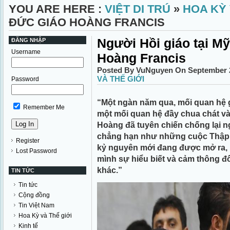
YOU ARE HERE :
VIỆT DI TRÚ
»
HOA KỲ 
ĐỨC GIÁO HOÀNG FRANCIS
Người Hồi giáo tại M
ĐĂNG NHẬP
Username
Hoàng Francis
Posted By VuNguyen On September 2
VÀ THẾ GIỚI
Password
“Một ngàn năm qua, mối quan hệ g
Remember Me
một mối quan hệ đầy chua chát và
Hoàng đã tuyên chiến chống lại n
chẳng hạn như những cuộc Thập 
Register
kỷ nguyên mới đang được mở ra, 
Lost Password
mình sự hiểu biết và cảm thông đố
khác.”
TIN TỨC
Tin tức
Cộng đồng
Tin Việt Nam
Hoa Kỳ và Thế giới
Kinh tế