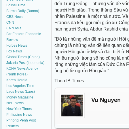
đến Trung Đông – những vấn đề vốn 
Brunei Time
người Hồi giáo. Trong tháng Sáu vừ
Burma Daily (Burma)
nhận Palestine là một nhà nước. Và
CBS News
Francis đã kêu gọi mỗi giáo xứ Công
CNN
CNN Asia
nạn người Syria. Abdur Rashid chia 
Far Eastern Economic
“Đó là những vấn đề mà người Hồi gi
Review
chúng là những vẫn đề liên quan đ
Forbes News
người Hồi giáo ở Mỹ và đặc biệt ở 
Fox News
Global Times (China)
Nhiều người trong số họ cũng là nhữn
Jakarta Post (Indonesia)
rằng những việc làm của Đức Cha Fr
KCNA News Agency
ủng hộ từ người Hồi giáo.”
(North Korea)
Korea Herald
Theo IB Times
Los Angeles Time
Laos News (Laos)
Money Magazine
Vu Nguyen
NBC News
New York Times
Philippine News
Phnong Penh Post
Reuters