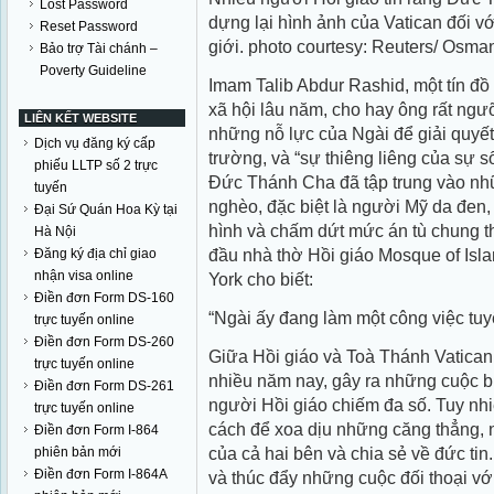
Lost Password
dựng lại hình ảnh của Vatican đối vớ
Reset Password
giới. photo courtesy: Reuters/ Osma
Bảo trợ Tài chánh –
Poverty Guideline
Imam Talib Abdur Rashid, một tín đồ
xã hội lâu năm, cho hay ông rất ng
LIÊN KẾT WEBSITE
những nỗ lực của Ngài để giải quyế
Dịch vụ đăng ký cấp
trường, và “sự thiêng liêng của sự 
phiếu LLTP số 2 trực
Đức Thánh Cha đã tập trung vào nh
tuyến
nghèo, đặc biệt là người Mỹ da đen, 
Đại Sứ Quán Hoa Kỳ tại
hình và chấm dứt mức án tù chung 
Hà Nội
đầu nhà thờ Hồi giáo Mosque of Isl
Đăng ký địa chỉ giao
nhận visa online
York cho biết:
Điền đơn Form DS-160
“Ngài ấy đang làm một công việc tuyệ
trực tuyến online
Điền đơn Form DS-260
Giữa Hồi giáo và Toà Thánh Vatican
trực tuyến online
nhiều năm nay, gây ra những cuộc bi
Điền đơn Form DS-261
người Hồi giáo chiếm đa số. Tuy nh
trực tuyến online
cách để xoa dịu những căng thẳng, 
Điền đơn Form I-864
của cả hai bên và chia sẻ về đức ti
phiên bản mới
Điền đơn Form I-864A
và thúc đẩy những cuộc đối thoại v