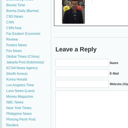
:
Brunei Time
Burma Daily (Burma)
CBS News
CNN
CNN Asia
Far Eastern Economic
Review
Forbes News
Leave a Reply
Fox News
Global Times (China)
Jakarta Post (Indonesia)
Name
KCNA News Agency
(North Korea)
E-Mail
Korea Herald
Website (Op
Los Angeles Time
Laos News (Laos)
Money Magazine
NBC News
New York Times
Philippine News
Phnong Penh Post
Reuters