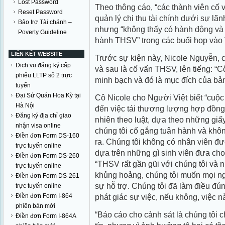
Lost Password
Theo thông cáo, “các thành viên cố
Reset Password
quản lý chi thu tài chính dưới sự lã
Bảo trợ Tài chánh –
nhưng “không thấy có hành động và g
Poverty Guideline
hành THSV” trong các buổi họp vào
LIÊN KẾT WEBSITE
Trước sự kiện này, Nicole Nguyễn, 
Dịch vụ đăng ký cấp
và sau là cố vấn THSV, lên tiếng: 
phiếu LLTP số 2 trực
minh bạch và đó là mục đích của bản
tuyến
Đại Sứ Quán Hoa Kỳ tại
Cô Nicole cho Người Việt biết “cuộc 
Hà Nội
đến việc tái thương lượng hợp đồng
Đăng ký địa chỉ giao
nhiên theo luật, dựa theo những giấ
nhận visa online
chúng tôi cố gắng tuân hành và khôn
Điền đơn Form DS-160
ra. Chúng tôi không có nhân viên đư
trực tuyến online
dựa trên những gì sinh viên đưa cho
Điền đơn Form DS-260
“THSV rất gần gũi với chúng tôi và n
trực tuyến online
khủng hoảng, chúng tôi muốn mọi ng
Điền đơn Form DS-261
sự hỗ trợ. Chúng tôi đã làm điều đún
trực tuyến online
Điền đơn Form I-864
phát giác sự việc, nếu không, việc nà
phiên bản mới
“Báo cáo cho cảnh sát là chúng tôi 
Điền đơn Form I-864A