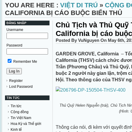
YOU ARE HERE :
VIỆT DI TRÚ
»
CỘNG Đ
CALIFORNIA BỊ CÁO BUỘC BIỂN THỦ
Chủ Tịch và Thủ Quỹ
ĐĂNG NHẬP
Username
California bị cáo buộc
Posted By VuNguyen On May 6th, 20
Password
GARDEN GROVE, California
–
Tổ
California (THSV) cách chức đươ
Remember Me
Trần (Phương Châu) và Thủ Quỹ, 
buộc 2 người này gian lận, trộm c
Hội. Theo thông cáo của THSV ng
Register
Lost Password
TIN TỨC
Thủ Quỹ Helen Nguyễn (trái), Chủ Tịch N
Tin tức
(Hình:
Cộng đồng
Tin Việt Nam
Hoa Kỳ và Thế giới
Thông cáo nói, đi kèm với quyết đị
Kinh tế