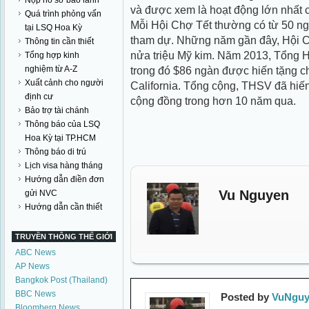
Nộp hồ sơ bảo lãnh
và được xem là hoạt động lớn nhất c
Quá trình phỏng vấn
Mỗi Hội Chợ Tết thường có từ 50 
tại LSQ Hoa Kỳ
tham dự. Những năm gần đây, Hội C
Thông tin cần thiết
nửa triệu Mỹ kim. Năm 2013, Tổng H
Tổng hợp kinh
nghiệm từ A-Z
trong đó $86 ngàn được hiến tặng ch
Xuất cảnh cho người
California. Tổng cộng, THSV đã hiến
định cư
cộng đồng trong hơn 10 năm qua.
Bảo trợ tài chánh
Thông báo của LSQ
Hoa Kỳ tại TP.HCM
Thông báo di trú
Lịch visa hàng tháng
Hướng dẫn điền đơn
Vu Nguyen
gửi NVC
Hướng dẫn cần thiết
TRUYỀN THÔNG THẾ GIỚI
ABC News
AP News
Bangkok Post (Thailand)
BBC News
Posted by
VuNguy
Bloomberg News