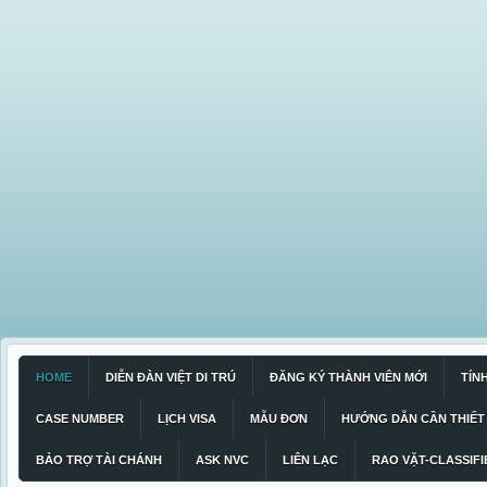
HOME
DIỄN ĐÀN VIỆT DI TRÚ
ĐĂNG KÝ THÀNH VIÊN MỚI
TÍN
CASE NUMBER
LỊCH VISA
MẪU ĐƠN
HƯỚNG DẪN CẦN THIẾT
BẢO TRỢ TÀI CHÁNH
ASK NVC
LIÊN LẠC
RAO VẶT-CLASSIFI