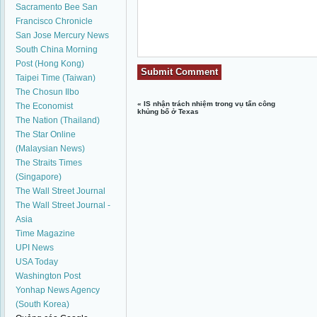
Sacramento Bee
San
Francisco Chronicle
San Jose Mercury News
South China Morning
Post (Hong Kong)
Taipei Time (Taiwan)
The Chosun Ilbo
«
IS nhận trách nhiệm trong vụ tấn công
The Economist
khủng bố ở Texas
The Nation (Thailand)
The Star Online
(Malaysian News)
The Straits Times
(Singapore)
The Wall Street Journal
The Wall Street Journal -
Asia
Time Magazine
UPI News
USA Today
Washington Post
Yonhap News Agency
(South Korea)