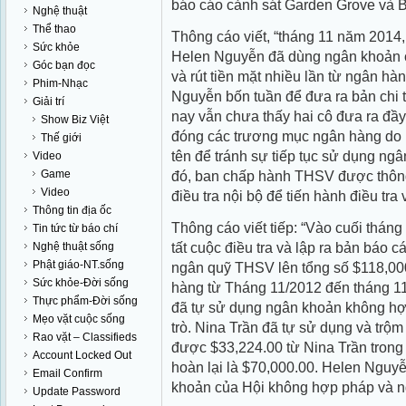
báo cáo cảnh sát Garden Grove và B
Nghệ thuật
Thể thao
Thông cáo viết, “tháng 11 năm 2014
Sức khỏe
Helen Nguyễn đã dùng ngân khoản c
Góc bạn đọc
và rút tiền mặt nhiều lần từ ngân h
Phim-Nhạc
Nguyễn bốn tuần để đưa ra bản chi t
Giải trí
nay vẫn chưa thấy hai cô đưa ra đầy 
Show Biz Việt
đóng các trương mục ngân hàng do
Thế giới
tên để tránh sự tiếp tục sử dụng ng
Video
Game
đó, ban chấp hành THSV được thông 
Video
điều tra nội bộ để tiến hành điều tra
Thông tin địa ốc
Thông cáo viết tiếp: “Vào cuối thán
Tin tức từ báo chí
tất cuộc điều tra và lập ra bản báo c
Nghệ thuật sống
Phật giáo-NT.sống
ngân quỹ THSV lên tổng số $118,00
Sức khỏe-Đời sống
hàng từ Tháng 11/2012 đến tháng 1
Thực phẩm-Đời sống
đã tự sử dụng ngân khoản không hợ
Mẹo vặt cuộc sống
trò. Nina Trần đã tự sử dụng và trộ
Rao vặt – Classifieds
được $33,224.00 từ Nina Trần trong 
Account Locked Out
hoàn lại là $70,000.00. Helen Nguy
Email Confirm
khoản của Hội không hợp pháp và ngo
Update Password