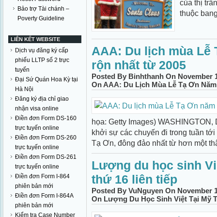
của thị tr
Bảo trợ Tài chánh –
thuộc bang
Poverty Guideline
LIÊN KẾT WEBSITE
AAA: Du lịch mùa Lễ
Dịch vụ đăng ký cấp
phiếu LLTP số 2 trực
rộn nhất từ 2005
tuyến
Posted By Binhthanh On November 1
Đại Sứ Quán Hoa Kỳ tại
On AAA: Du Lịch Mùa Lễ Tạ Ơn Năm
Hà Nội
Đăng ký địa chỉ giao
nhận visa online
Điền đơn Form DS-160
họa: Getty Images) WASHINGTON, D
trực tuyến online
khởi sự các chuyến đi trong tuần tới
Điền đơn Form DS-260
Tạ Ơn, đông đảo nhất từ hơn một thập
trực tuyến online
Điền đơn Form DS-261
Lượng du học sinh Vi
trực tuyến online
thứ 16 liên tiếp
Điền đơn Form I-864
phiên bản mới
Posted By VuNguyen On November 18
Điền đơn Form I-864A
On Lượng Du Học Sinh Việt Tại Mỹ 
phiên bản mới
Kiểm tra Case Number