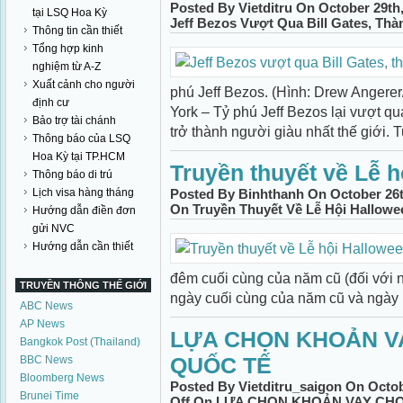
Posted By Vietditru On October 29th
tại LSQ Hoa Kỳ
Jeff Bezos Vượt Qua Bill Gates, Th
Thông tin cần thiết
Tổng hợp kinh
nghiệm từ A-Z
Xuất cảnh cho người
phú Jeff Bezos. (Hình: Drew Anger
định cư
York – Tỷ phú Jeff Bezos lại vượt qu
Bảo trợ tài chánh
trở thành người giàu nhất thế giới. T
Thông báo của LSQ
Hoa Kỳ tại TP.HCM
Truyền thuyết về Lễ 
Thông báo di trú
Lịch visa hàng tháng
Posted By Binhthanh On October 26t
On Truyền Thuyết Về Lễ Hội Hallowe
Hướng dẫn điền đơn
gửi NVC
Hướng dẫn cần thiết
đêm cuối cùng của năm cũ (đối với n
TRUYỀN THÔNG THẾ GIỚI
ngày cuối cùng của năm cũ và ngày 1
ABC News
AP News
LỰA CHỌN KHOẢN VA
Bangkok Post (Thailand)
QUỐC TẾ
BBC News
Bloomberg News
Posted By Vietditru_saigon On Octob
Brunei Time
Off
On LỰA CHỌN KHOẢN VAY CHO