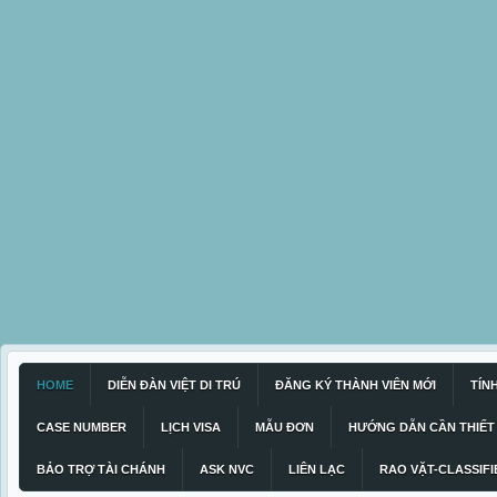
HOME
DIỄN ĐÀN VIỆT DI TRÚ
ĐĂNG KÝ THÀNH VIÊN MỚI
TÍN
CASE NUMBER
LỊCH VISA
MẪU ĐƠN
HƯỚNG DẪN CẦN THIẾT
BẢO TRỢ TÀI CHÁNH
ASK NVC
LIÊN LẠC
RAO VẶT-CLASSIFI