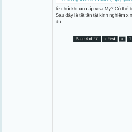
từ chối khi xin cấp visa Mỹ? Có thể b
Sau đây là tất tần tật kinh nghiệm x
du ...
Page 4 of 27:
« First
«
1