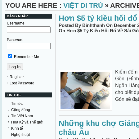
YOU ARE HERE :
VIỆT DI TRÚ
» ARCHIV
Hơn $5 tỷ kiều hối đổ
ĐĂNG NHẬP
Username
Posted By Binhthanh On December 25
On Hơn $5 Tỷ Kiều Hối Đổ Về Sài G
Password
Remember Me
Kiểm đếm t
Register
Gòn. (Hình
Lost Password
Ngân Hàng
cho biết d
TIN TỨC
Gòn sẽ đạt 
Tin tức
Cộng đồng
Tin Việt Nam
Những khu chợ Giáng 
Hoa Kỳ và Thế giới
Kinh tế
châu Âu
Nghệ thuật