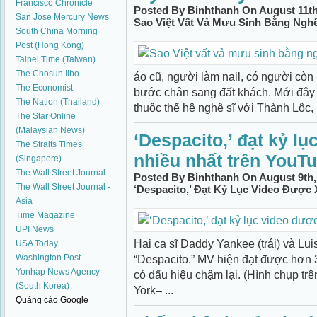
Francisco Chronicle
Posted By Binhthanh On August 11th
San Jose Mercury News
Sao Việt Vất Vả Mưu Sinh Bằng Nghề
South China Morning
Post (Hong Kong)
Taipei Time (Taiwan)
The Chosun Ilbo
áo cũ, người làm nail, có người còn
The Economist
bước chân sang đất khách. Mới đây
The Nation (Thailand)
thuộc thế hệ nghệ sĩ với Thành Lộc,
The Star Online
(Malaysian News)
‘Despacito,’ đạt kỷ l
The Straits Times
nhiều nhất trên YouT
(Singapore)
The Wall Street Journal
Posted By Binhthanh On August 9th,
The Wall Street Journal -
‘Despacito,’ Đạt Kỷ Lục Video Được
Asia
Time Magazine
UPI News
Hai ca sĩ Daddy Yankee (trái) và Lu
USA Today
Washington Post
“Despacito.” MV hiện đạt được hơn 3
Yonhap News Agency
có dấu hiệu chậm lại. (Hình chụp 
(South Korea)
York– ...
Quảng cáo Google