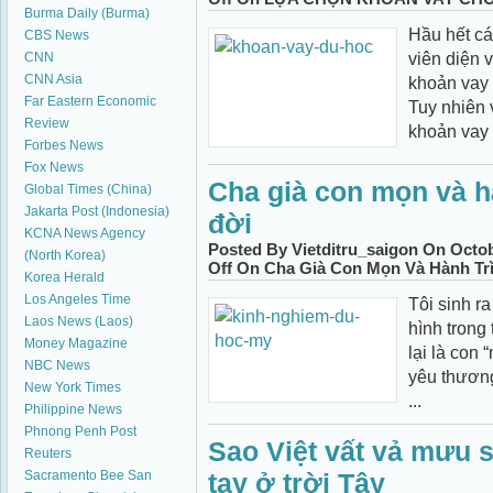
Burma Daily (Burma)
Hầu hết cá
CBS News
viên diện 
CNN
CNN Asia
khoản vay 
Far Eastern Economic
Tuy nhiên 
Review
khoản vay 
Forbes News
Fox News
Cha già con mọn và h
Global Times (China)
Jakarta Post (Indonesia)
đời
KCNA News Agency
Posted By Vietditru_saigon On Octob
(North Korea)
Off
On Cha Già Con Mọn Và Hành Tr
Korea Herald
Los Angeles Time
Tôi sinh ra
Laos News (Laos)
hình trong 
Money Magazine
lại là con 
NBC News
yêu thương
New York Times
...
Philippine News
Phnong Penh Post
Sao Việt vất vả mưu 
Reuters
Sacramento Bee
San
tay ở trời Tây