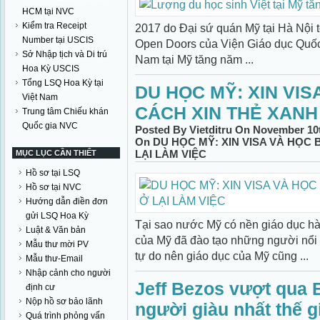
HCM tại NVC
Kiểm tra Receipt
2017 do Đại sứ quán Mỹ tại Hà Nội
Number tại USCIS
Open Doors của Viện Giáo dục Quốc t
Sở Nhập tịch và Di trú
Nam tại Mỹ tăng năm ...
Hoa Kỳ USCIS
Tổng LSQ Hoa Kỳ tại
DU HỌC MỸ: XIN VIS
Việt Nam
CÁCH XIN THẺ XANH 
Trung tâm Chiếu khán
Quốc gia NVC
Posted By Vietditru On November 10t
On DU HỌC MỸ: XIN VISA VÀ HỌC
LẠI LÀM VIỆC
MỤC LỤC CẦN THIẾT
Hồ sơ tại LSQ
Hồ sơ tại NVC
Hướng dẫn điền đơn
gửi LSQ Hoa Kỳ
Tại sao nước Mỹ có nền giáo dục hà
Luật & Văn bản
của Mỹ đã đào tạo những người nổi t
Mẫu thư mời PV
tự do nên giáo dục của Mỹ cũng ...
Mẫu thư-Email
Nhập cảnh cho người
Jeff Bezos vượt qua B
định cư
Nộp hồ sơ bảo lãnh
người giàu nhất thế g
Quá trình phỏng vấn