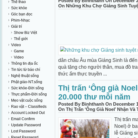
Posted By Binhthanh On December 20
Thể thao
On Những Khu Chợ Giáng Sinh Tuyệ
Sức khỏe
Góc bạn đọc
Phim-Nhạc
Giải trí
Show Biz Việt
Thế giới
Video
Game
Video
dân châu Âu mùa Giáng Sinh là đến
Thông tin địa ốc
quà tặng cho người thân, mua đồ tra
Tin tức từ báo chí
thức ẩm thực truyền ...
Nghệ thuật sống
Phật giáo-NT.sống
Thị trấn ‘Ông già Noel
Sức khỏe-Đời sống
Thực phẩm-Đời sống
20.000 thư mỗi năm
Mẹo vặt cuộc sống
Posted By Binhthanh On December 11
Rao vặt – Classifieds
On Thị Trấn ‘Ông Già Noel’ Nhận Và
Account Locked Out
Thị trấn m
Email Confirm
Update Password
Noel) ở ba
Lost Password
lễ Giáng si
Reset Password