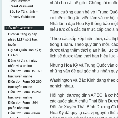
Lost Password
nhất cho cả thế giới. Chúng tôi muốn
Reset Password
Tăng cường quan hệ với Trung Quốc
Bảo trợ Tài chánh –
Poverty Guideline
có thêm công ăn việc làm và cơ hội
Nhà lãnh đạo Hoa Kỳ thông báo một 
LIÊN KẾT WEBSITE
hiệu lực của các thị thực cấp cho si
Dịch vụ đăng ký cấp
“Theo các sắp xếp hiện thời, các thị
phiếu LLTP số 2 trực
trong 1 năm. Theo quy định mới, các 
tuyến
được tăng thêm thời gian hiệu lực t
Đại Sứ Quán Hoa Kỳ tại
Hà Nội
lịch sẽ được tăng thời hạn hiệu lực l
Đăng ký địa chỉ giao
Nhưng Hoa Kỳ và Trung Quốc vẫn cò
nhận visa online
những vấn đề gai góc như nhân quyề
Điền đơn Form DS-160
trực tuyến online
Washington và Bắc Kinh đang theo đ
Điền đơn Form DS-260
nghịch nhau.
trực tuyến online
Điền đơn Form DS-261
Hội nghị thượng đỉnh APEC là cơ h
trực tuyến online
các quốc gia Á châu Thái Bình Dươ
Điền đơn Form I-864
Đối tác Xuyên Thái Bình Dương đã bị
phiên bản mới
Hoa Kỳ đã quy tụ các vị nguyên thủ 
Điền đơn Form I-864A