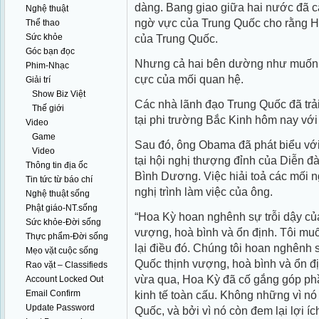
dàng. Bang giao giữa hai nước đã c
Nghệ thuật
ngờ vực của Trung Quốc cho rằng 
Thể thao
Sức khỏe
của Trung Quốc.
Góc bạn đọc
Nhưng cả hai bên dường như muốn 
Phim-Nhạc
cực của mối quan hệ.
Giải trí
Show Biz Việt
Các nhà lãnh đạo Trung Quốc đã tr
Thế giới
tại phi trường Bắc Kinh hôm nay với
Video
Game
Sau đó, ông Obama đã phát biểu vớ
Video
tại hội nghị thượng đỉnh của Diễn đ
Thông tin địa ốc
Bình Dương. Việc hiải toả các mối 
Tin tức từ báo chí
nghị trình làm việc của ông.
Nghệ thuật sống
Phật giáo-NT.sống
“Hoa Kỳ hoan nghênh sự trỗi dậy củ
Sức khỏe-Đời sống
vượng, hoà bình và ổn định. Tôi muố
Thực phẩm-Đời sống
lại điều đó. Chúng tôi hoan nghênh 
Mẹo vặt cuộc sống
Quốc thịnh vượng, hoà bình và ổn đị
Rao vặt – Classifieds
vừa qua, Hoa Kỳ đã cố gắng góp ph
Account Locked Out
Email Confirm
kinh tế toàn cấu. Không những vì nó 
Update Password
Quốc, và bởi vì nó còn đem lại lợi íc