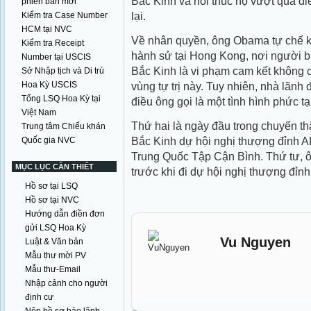
Bắc Kinh và hối thúc họ vượt qua đi
phiên bản mới
lại.
Kiểm tra Case Number
HCM tại NVC
Về nhân quyền, ông Obama tự chế k
Kiểm tra Receipt
hành sử tại Hong Kong, nơi người bi
Number tại USCIS
Bắc Kinh là vi phạm cam kết không c
Sở Nhập tịch và Di trú
Hoa Kỳ USCIS
vùng tự trị này. Tuy nhiên, nhà lãnh
Tổng LSQ Hoa Kỳ tại
điều ông gọi là một tình hình phức tạ
Việt Nam
Thứ hai là ngày đầu trong chuyến 
Trung tâm Chiếu khán
Bắc Kinh dự hội nghị thượng đỉnh A
Quốc gia NVC
Trung Quốc Tập Cận Bình. Thứ tư, ô
MỤC LỤC CẦN THIẾT
trước khi đi dự hội nghị thượng đỉn
Hồ sơ tại LSQ
Hồ sơ tại NVC
Hướng dẫn điền đơn
gửi LSQ Hoa Kỳ
Vu Nguyen
Luật & Văn bản
Mẫu thư mời PV
Mẫu thư-Email
Nhập cảnh cho người
định cư