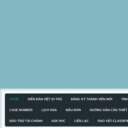
HOME
DIỄN ĐÀN VIỆT DI TRÚ
ĐĂNG KÝ THÀNH VIÊN MỚI
TÍN
CASE NUMBER
LỊCH VISA
MẪU ĐƠN
HƯỚNG DẪN CẦN THIẾT
BẢO TRỢ TÀI CHÁNH
ASK NVC
LIÊN LẠC
RAO VẶT-CLASSIFI