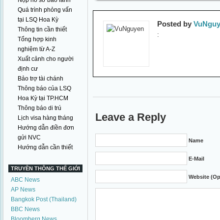
Nộp hồ sơ bảo lãnh
Quá trình phỏng vấn
tại LSQ Hoa Kỳ
Posted by
VuNguy
Thông tin cần thiết
:
Tổng hợp kinh
nghiệm từ A-Z
Xuất cảnh cho người
định cư
Bảo trợ tài chánh
Thông báo của LSQ
Hoa Kỳ tại TP.HCM
Thông báo di trú
Leave a Reply
Lịch visa hàng tháng
Hướng dẫn điền đơn
gửi NVC
Name
Hướng dẫn cần thiết
E-Mail
TRUYỀN THÔNG THẾ GIỚI
Website (Op
ABC News
AP News
Bangkok Post (Thailand)
BBC News
Bloomberg News