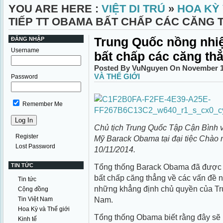
YOU ARE HERE :
VIỆT DI TRÚ
»
HOA KỲ 
TIẾP TT OBAMA BẤT CHẤP CÁC CĂNG 
Trung Quốc nồng nhiệ
ĐĂNG NHẬP
Username
bất chấp các căng th
Posted By VuNguyen On November 11
VÀ THẾ GIỚI
Password
Remember Me
Chủ tịch Trung Quốc Tập Cận Bình v
Register
Mỹ Barack Obama tại đại tiệc Chào
Lost Password
10/11/2014.
TIN TỨC
Tổng thống Barack Obama đã được ti
bất chấp căng thẳng về các vấn đề 
Tin tức
những khẳng định chủ quyền của T
Cộng đồng
Nam.
Tin Việt Nam
Hoa Kỳ và Thế giới
Tổng thống Obama biết rằng đây sẽ 
Kinh tế