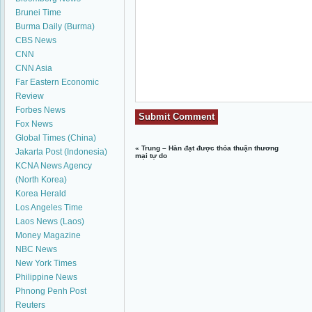
Brunei Time
Burma Daily (Burma)
CBS News
CNN
CNN Asia
Far Eastern Economic
Review
Forbes News
Fox News
Global Times (China)
«
Trung – Hàn đạt được thỏa thuận thương
Jakarta Post (Indonesia)
mại tự do
KCNA News Agency
(North Korea)
Korea Herald
Los Angeles Time
Laos News (Laos)
Money Magazine
NBC News
New York Times
Philippine News
Phnong Penh Post
Reuters