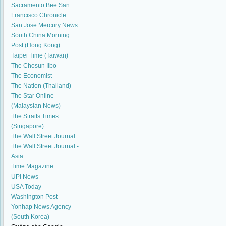
Sacramento Bee
San
Francisco Chronicle
San Jose Mercury News
South China Morning
Post (Hong Kong)
Taipei Time (Taiwan)
The Chosun Ilbo
The Economist
The Nation (Thailand)
The Star Online
(Malaysian News)
The Straits Times
(Singapore)
The Wall Street Journal
The Wall Street Journal -
Asia
Time Magazine
UPI News
USA Today
Washington Post
Yonhap News Agency
(South Korea)