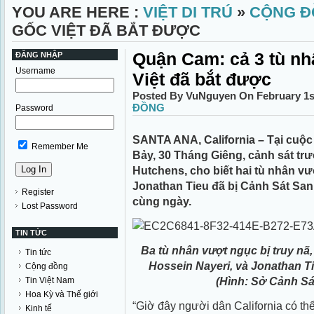
YOU ARE HERE :
VIỆT DI TRÚ
»
CỘNG Đ
GỐC VIỆT ĐÃ BẮT ĐƯỢC
Quận Cam: cả 3 tù nh
ĐĂNG NHẬP
Username
Việt đã bắt được
Posted By VuNguyen On February 1s
ĐỒNG
Password
SANTA ANA, California – Tại cuộc
Remember Me
Bảy, 30 Tháng Giêng, cảnh sát tr
Hutchens, cho biết hai tù nhân vư
Jonathan Tieu đã bị Cảnh Sát San 
Register
cùng ngày.
Lost Password
TIN TỨC
Ba tù nhân vượt ngục bị truy nã, 
Tin tức
Hossein Nayeri, và Jonathan Tie
Cộng đồng
(Hình: Sở Cảnh Sá
Tin Việt Nam
Hoa Kỳ và Thế giới
“Giờ đây người dân California có thể
Kinh tế