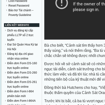
Lost Password
Reset Password
Bảo trợ Tài chánh –
Poverty Guideline
LIÊN KẾT WEBSITE
Dịch vụ đăng ký cấp
phiếu LLTP số 2 trực
tuyến
Đại Sứ Quán Hoa Kỳ tại
Bà cho biết, “Cảnh sát tìm thấy hơn
Hà Nội
thấy súng,” và nói thêm rằng, “Ba tù 
Đăng ký địa chỉ giao
chắc chắn sẽ không được nhốt chun
nhận visa online
Điền đơn Form DS-160
Được hỏi về sở cảnh sát sẽ có nhữn
trực tuyến online
ngục tái diễn, cảnh sát trưởng cho b
Điền đơn Form DS-260
thức làm việc và đã tới lúc nhà tù c
trực tuyến online
những tiến bộ của kỹ thuật mới để vi
Điền đơn Form DS-261
trực tuyến online
Đồng thời bà Hutchens cho hay, “Vi
Điền đơn Form I-864
thuộc thẩm quyền của Cảnh Sát Oran
phiên bản mới
Trước khi bị bắt, cả ba tù vượt ngụ
Điền đơn Form I-864A