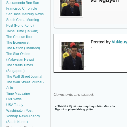
Vu Nguyen
Sacramento Bee
San
Francisco Chronicle
San Jose Mercury News
South China Morning
Post (Hong Kong)
Taipei Time (Taiwan)
The Chosun Ilbo
Posted by
VuNguy
The Economist
:
The Nation (Thailand)
The Star Online
(Malaysian News)
The Straits Times
(Singapore)
The Wall Street Journal
The Wall Street Journal -
Asia
Time Magazine
Comments are closed.
UPI News
USA Today
«
Thổ Nhĩ Kỳ tố cáo máy bay chiến đấu của
Nga xâm phạm không phận
Washington Post
Yonhap News Agency
(South Korea)