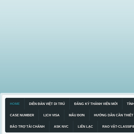
HOME
DIỄN ĐÀN VIỆT DI TRÚ
ĐĂNG KÝ THÀNH VIÊN MỚI
TÍN
CASE NUMBER
LỊCH VISA
MẪU ĐƠN
HƯỚNG DẪN CẦN THIẾT
BẢO TRỢ TÀI CHÁNH
ASK NVC
LIÊN LẠC
RAO VẶT-CLASSIFI