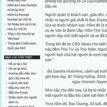
phiên bản mới
phòng hai giường số 14 của Alameda 
Kiểm tra Case Number
đậu xe.
HCM tại NVC
Người quản lý khách sạn, giấu tên, 
Kiểm tra Receipt
nhận ra người già nhất là Bac Duon
Number tại USCIS
Sở Nhập tịch và Di trú
rửa xe trước khách sạn. Hôm đó là 
Hoa Kỳ USCIS
vụ xe Van bị đánh cắp. Hôm Thứ Sáu
Tổng LSQ Hoa Kỳ tại
người này mới biết người và xe đã b
Việt Nam
Trung tâm Chiếu khán
Trong khi đó tin CBS News cho biết 
Quốc gia NVC
này đêm Thứ Tư và Thứ Năm. Người 
người bạn của hai người tù vượt ng
MỤC LỤC CẦN THIẾT
sạn.”
Hồ sơ tại LSQ
Hồ sơ tại NVC
Bà Sandra Hutchens, cảnh sát trưở
Hướng dẫn điền đơn
giờ trưa nay, 30 Tháng Giêng, 2016, 
gửi LSQ Hoa Kỳ
ngục Hossein Nayeri
Luật & Văn bản
Mẫu thư mời PV
Như vậy cho đến nay, cả ba tù nhân 
Mẫu thư-Email
một người ra đầu thú cảnh sát hôm 
Nhập cảnh cho người
định cư
Trưa hôm đó, Bac Duong, 43 tuổi, đế