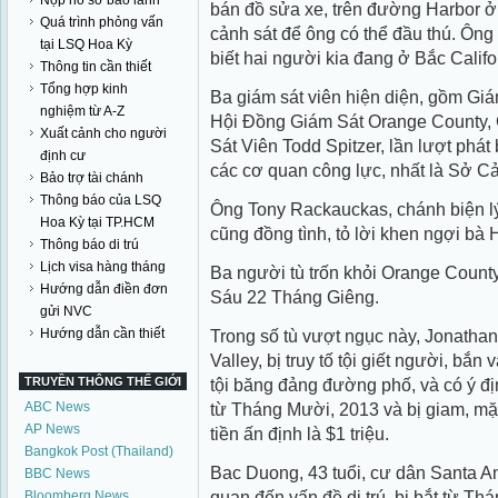
Nộp hồ sơ bảo lãnh
bán đồ sửa xe, trên đường Harbor ở
Quá trình phỏng vấn
cảnh sát để ông có thể đầu thú. Ông
tại LSQ Hoa Kỳ
biết hai người kia đang ở Bắc Califo
Thông tin cần thiết
Tổng hợp kinh
Ba giám sát viên hiện diện, gồm Giám
nghiệm từ A-Z
Hội Đồng Giám Sát Orange County,
Xuất cảnh cho người
Sát Viên Todd Spitzer, lần lượt phát
định cư
các cơ quan công lực, nhất là Sở C
Bảo trợ tài chánh
Thông báo của LSQ
Ông Tony Rackauckas, chánh biện l
Hoa Kỳ tại TP.HCM
cũng đồng tình, tỏ lời khen ngợi bà 
Thông báo di trú
Lịch visa hàng tháng
Ba người tù trốn khỏi Orange Count
Hướng dẫn điền đơn
Sáu 22 Tháng Giêng.
gửi NVC
Hướng dẫn cần thiết
Trong số tù vượt ngục này, Jonathan
Valley, bị truy tố tội giết người, b
TRUYỀN THÔNG THẾ GIỚI
tội băng đảng đường phố, và có ý đị
ABC News
từ Tháng Mười, 2013 và bị giam, mặc
AP News
tiền ấn định là $1 triệu.
Bangkok Post (Thailand)
Bac Duong, 43 tuổi, cư dân Santa An
BBC News
quan đến vấn đề di trú, bị bắt từ Th
Bloomberg News