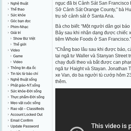
ngục đã bị Cảnh Sát San Francisco 
Nghệ thuật
Sở Cảnh Sát Orange County,” bà Hu
Thể thao
Sức khỏe
trụ sở cảnh sát ở Santa Ana.
Góc bạn đọc
Bà cho biết: “Một người dân gọi báo
Phim-Nhạc
Bảy sau khi nhận dạng được chiếc x
Giải trí
tiệm Whole Foods ở San Francisco.
Show Biz Việt
Thế giới
“Chẳng bao lâu sau khi được báo, c
Video
tại ngã tư Waller và Stanyan Street 
Game
chạy đuổi theo và bắt được can phạ
Video
Thông tin địa ốc
ngã tư Haight và Stayan. Jonathan Ti
Tin tức từ báo chí
xe Van, do ba người tù cướp hôm 2
Nghệ thuật sống
thêm.
Phật giáo-NT.sống
Sức khỏe-Đời sống
Thực phẩm-Đời sống
Mẹo vặt cuộc sống
Rao vặt – Classifieds
Account Locked Out
Email Confirm
Update Password