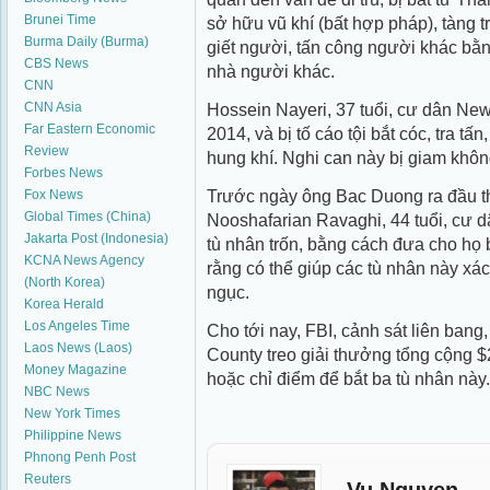
Brunei Time
sở hữu vũ khí (bất hợp pháp), tàng t
Burma Daily (Burma)
giết người, tấn công người khác bằn
CBS News
nhà người khác.
CNN
CNN Asia
Hossein Nayeri, 37 tuổi, cư dân New
Far Eastern Economic
2014, và bị tố cáo tội bắt cóc, tra t
Review
hung khí. Nghi can này bị giam khôn
Forbes News
Trước ngày ông Bac Duong ra đầu th
Fox News
Global Times (China)
Nooshafarian Ravaghi, 44 tuổi, cư dâ
Jakarta Post (Indonesia)
tù nhân trốn, bằng cách đưa cho họ 
KCNA News Agency
rằng có thể giúp các tù nhân này xác
(North Korea)
ngục.
Korea Herald
Los Angeles Time
Cho tới nay, FBI, cảnh sát liên ban
Laos News (Laos)
County treo giải thưởng tổng cộng $
Money Magazine
hoặc chỉ điểm để bắt ba tù nhân này.
NBC News
New York Times
Philippine News
Phnong Penh Post
Reuters