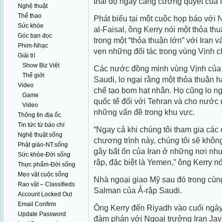
thái độ ngày càng cương quyết của 
Nghệ thuật
Thể thao
Phát biểu tại một cuộc họp báo với
Sức khỏe
al-Faisal, ông Kerry nói một thỏa th
Góc bạn đọc
trong một “thỏa thuận lớn” với Iran v
Phim-Nhạc
vẹn những đối tác trong vùng Vịnh ch
Giải trí
Show Biz Việt
Các nước đồng minh vùng Vịnh của 
Thế giới
Saudi, lo ngại rằng một thỏa thuận 
Video
chế tạo bom hạt nhân. Họ cũng lo ng
Game
quốc tế đối với Tehran và cho nước 
Video
những vấn đề trong khu vực.
Thông tin địa ốc
Tin tức từ báo chí
“Ngay cả khi chúng tôi tham gia các 
Nghệ thuật sống
chương trình này, chúng tôi sẽ khô
Phật giáo-NT.sống
gây bất ổn của Iran ở những nơi như 
Sức khỏe-Đời sống
rập, đặc biệt là Yemen,” ông Kerry nó
Thực phẩm-Đời sống
Mẹo vặt cuộc sống
Nhà ngoại giao Mỹ sau đó trong cù
Rao vặt – Classifieds
Salman của Ả-rập Saudi.
Account Locked Out
Email Confirm
Ông Kerry đến Riyadh vào cuối ngày
Update Password
đàm phán với Ngoại trưởng Iran Ja