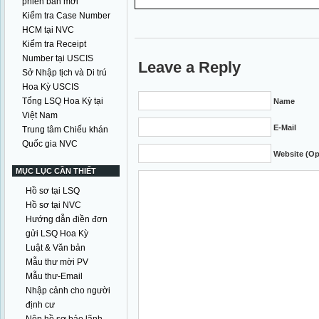
phiên bản mới
Kiểm tra Case Number
HCM tại NVC
Kiểm tra Receipt
Number tại USCIS
Leave a Reply
Sở Nhập tịch và Di trú
Hoa Kỳ USCIS
Tổng LSQ Hoa Kỳ tại
Name
Việt Nam
E-Mail
Trung tâm Chiếu khán
Quốc gia NVC
Website (Op
MỤC LỤC CẦN THIẾT
Hồ sơ tại LSQ
Hồ sơ tại NVC
Hướng dẫn điền đơn
gửi LSQ Hoa Kỳ
Luật & Văn bản
Mẫu thư mời PV
Mẫu thư-Email
Nhập cảnh cho người
định cư