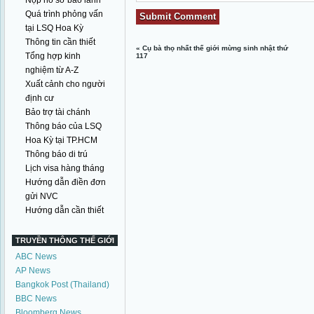
Nộp hồ sơ bảo lãnh
Quá trình phỏng vấn
tại LSQ Hoa Kỳ
Thông tin cần thiết
«
Cụ bà thọ nhất thế giới mừng sinh nhật thứ
Tổng hợp kinh
117
nghiệm từ A-Z
Xuất cảnh cho người
định cư
Bảo trợ tài chánh
Thông báo của LSQ
Hoa Kỳ tại TP.HCM
Thông báo di trú
Lịch visa hàng tháng
Hướng dẫn điền đơn
gửi NVC
Hướng dẫn cần thiết
TRUYỀN THÔNG THẾ GIỚI
ABC News
AP News
Bangkok Post (Thailand)
BBC News
Bloomberg News