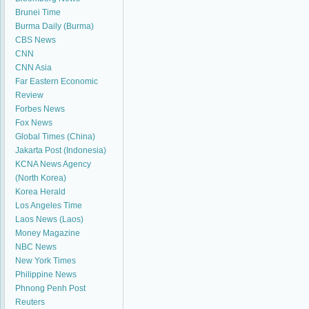
Brunei Time
Burma Daily (Burma)
CBS News
CNN
CNN Asia
Far Eastern Economic
Review
Forbes News
Fox News
Global Times (China)
Jakarta Post (Indonesia)
KCNA News Agency
(North Korea)
Korea Herald
Los Angeles Time
Laos News (Laos)
Money Magazine
NBC News
New York Times
Philippine News
Phnong Penh Post
Reuters