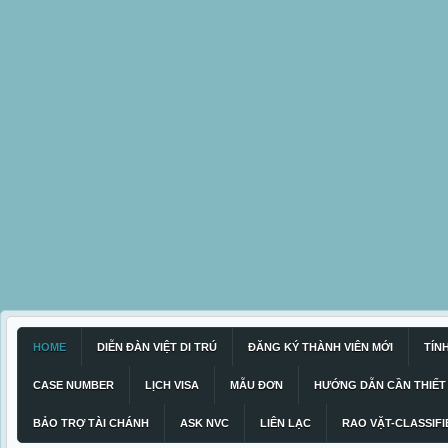
HOME
DIỄN ĐÀN VIỆT DI TRÚ
ĐĂNG KÝ THÀNH VIÊN MỚI
TÍN
CASE NUMBER
LỊCH VISA
MẪU ĐƠN
HƯỚNG DẪN CẦN THIẾT
BẢO TRỢ TÀI CHÁNH
ASK NVC
LIÊN LẠC
RAO VẶT-CLASSIFI