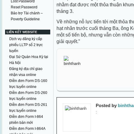
Lost Password
nhằm đạt được một thỏa thuận khung
Reset Password
tháng 3.
Bảo trợ Tài chánh –
Poverty Guideline
Về những nỗ lực tiến tới một thỏa t
hạt nhân trước cuối tháng Ba, ông K
LIÊN KẾT WEBSITE
một số tiến bộ, nhưng vẫn còn nhữn
Dịch vụ đăng ký cấp
giải quyết.”
phiếu LLTP số 2 trực
tuyến
Đại Sứ Quán Hoa Kỳ tại
Hà Nội
Đăng ký địa chỉ giao
nhận visa online
Điền đơn Form DS-160
trực tuyến online
Điền đơn Form DS-260
trực tuyến online
Điền đơn Form DS-261
Posted by
binhth
trực tuyến online
:
Điền đơn Form I-864
phiên bản mới
Điền đơn Form I-864A