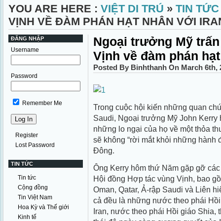
YOU ARE HERE :
VIỆT DI TRÚ
»
TIN TỨC
VỊNH VỀ ĐÀM PHÁN HẠT NHÂN VỚI IRA
Ngoại trưởng Mỹ trấn
ĐĂNG NHẬP
Username
Vịnh về đàm phán hạt
Posted By Binhthanh On March 6th, 
Password
Remember Me
Trong cuộc hội kiến những quan chứ
Saudi, Ngoại trưởng Mỹ John Kerry 
những lo ngại của họ về một thỏa thu
Register
sẽ không “rời mắt khỏi những hành đ
Lost Password
Đông.
TIN TỨC
Ông Kerry hôm thứ Năm gặp gỡ các 
Tin tức
Hội đồng Hợp tác vùng Vịnh, bao g
Cộng đồng
Oman, Qatar, Ả-rập Saudi và Liên hi
Tin Việt Nam
cả đều là những nước theo phái Hồi 
Hoa Kỳ và Thế giới
Iran, nước theo phái Hồi giáo Shia, 
Kinh tế