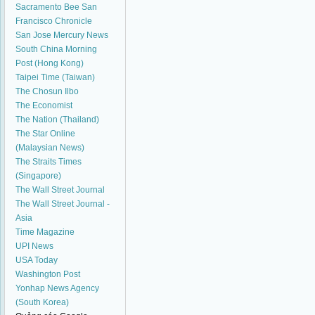
Sacramento Bee
San
Francisco Chronicle
San Jose Mercury News
South China Morning
Post (Hong Kong)
Taipei Time (Taiwan)
The Chosun Ilbo
The Economist
The Nation (Thailand)
The Star Online
(Malaysian News)
The Straits Times
(Singapore)
The Wall Street Journal
The Wall Street Journal -
Asia
Time Magazine
UPI News
USA Today
Washington Post
Yonhap News Agency
(South Korea)