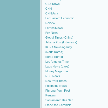
CBS News
CNN
CNN Asia
Far Eastern Economic
Review
Forbes News
Fox News
Global Times (China)
Jakarta Post (Indonesia)
KCNA News Agency
(North Korea)
Korea Herald
Los Angeles Time
Laos News (Laos)
Money Magazine
NBC News
New York Times
Philippine News
Phnong Penh Post
Reuters
Sacramento Bee
San
Francisco Chronicle