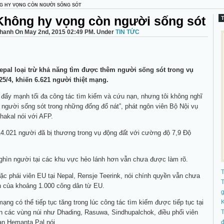
G HY VỌNG CÒN NGƯỜI SỐNG SÓT
Không hy vọng còn người sống sót
thanh On May 2nd, 2015 02:49 PM. Under
TIN TỨC
pal loại trừ khả năng tìm được thêm người sống sót trong vụ
5/4, khiến 6.621 người thiệt mạng.
 đẩy mạnh tối đa công tác tìm kiếm và cứu nạn, nhưng tôi không nghĩ
 người sống sót trong những đống đổ nát”, phát ngôn viên Bộ Nội vụ
hakal nói với AFP.
14.021 người đã bị thương trong vụ động đất với cường độ 7,9 Độ
ghìn người tại các khu vực hẻo lánh hơn vẫn chưa được làm rõ.
c phái viên EU tại Nepal, Rensje Teerink, nói chính quyền vẫn chưa
T
h của khoảng 1.000 công dân từ EU.
mạng có thể tiếp tục tăng trong lúc công tác tìm kiếm được tiếp tục tại
K
n các vùng núi như Dhading, Rasuwa, Sindhupalchok, điều phối viên
T
ạn Hemanta Pal nói.
đ