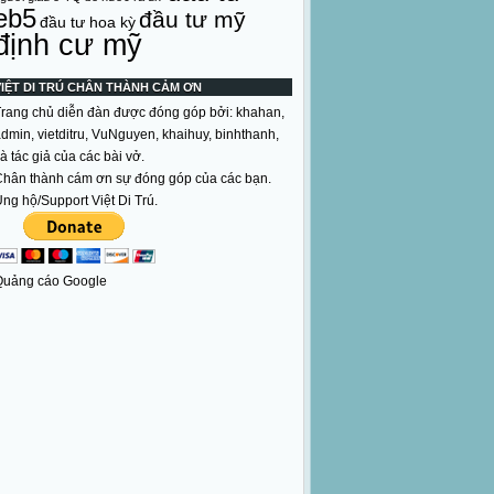
eb5
đầu tư mỹ
đầu tư hoa kỳ
định cư mỹ
VIỆT DI TRÚ CHÂN THÀNH CẢM ƠN
rang chủ diễn đàn được đóng góp bởi: khahan,
dmin, vietditru, VuNguyen, khaihuy, binhthanh,
à tác giả của các bài vở.
hân thành cám ơn sự đóng góp của các bạn.
ng hộ/Support Việt Di Trú.
Quảng cáo Google