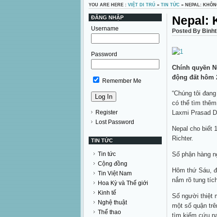
YOU ARE HERE :
VIỆT DI TRÚ
»
TIN TỨC
» NEPAL: KHÔN
Nepal: 
ĐĂNG NHẬP
Username
Posted By Binh
Password
Chính quyền Ne
động đất hôm 2
Remember Me
“Chúng tôi đang
có thể tìm thêm
Register
Laxmi Prasad D
Lost Password
Nepal cho biết 
Richter.
TIN TỨC
Tin tức
Số phận hàng n
Cộng đồng
Hôm thứ Sáu, đặ
Tin Việt Nam
nắm rõ tung tíc
Hoa Kỳ và Thế giới
Kinh tế
Số người thiệt 
Nghệ thuật
một số quận trê
Thể thao
tìm kiếm cứu n