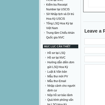
HCM tại NVC
Kiểm tra Receipt
Number tại USCIS
Sở Nhập tịch và Di trú
Hoa Kỳ USCIS
Tổng LSQ Hoa Kỳ tại
Việt Nam
Leave a 
Trung tâm Chiếu khán
Quốc gia NVC
MỤC LỤC CẦN THIẾT
Hồ sơ tại LSQ
Hồ sơ tại NVC
Hướng dẫn điền đơn
gửi LSQ Hoa Kỳ
Luật & Văn bản
Mẫu thư mời PV
Mẫu thư-Email
Nhập cảnh cho người
định cư
Nộp hồ sơ bảo lãnh
Quá trình phỏng vấn
tại LSQ Hoa Kỳ