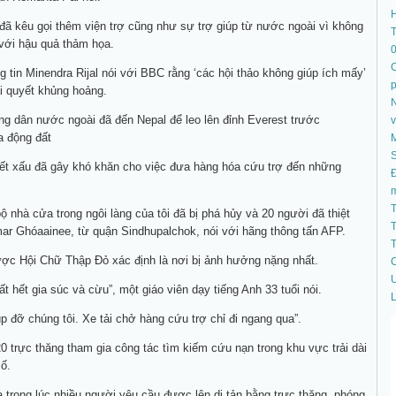
đã kêu gọi thêm viện trợ cũng như sự trợ giúp từ nước ngoài vì không
T
với hậu quả thảm họa.
C
 tin Minendra Rijal nói với BBC rằng ‘các hội thảo không giúp ích mấy’
ải quyết khủng hoảng.
N
ng dân nước ngoài đã đến Nepal để leo lên đỉnh Everest trước
a động đất
S
tiết xấu đã gây khó khăn cho việc đưa hàng hóa cứu trợ đến những
Đ
T
ộ nhà cửa trong ngôi làng của tôi đã bị phá hủy và 20 người đã thiệt
T
ar Ghóaainee, từ quận Sindhupalchok, nói với hãng thông tấn AFP.
T
ợc Hội Chữ Thập Đỏ xác định là nơi bị ảnh hưởng nặng nhất.
C
U
t hết gia súc và cừu”, một giáo viên dạy tiếng Anh 33 tuổi nói.
L
úp đỡ chúng tôi. Xe tải chở hàng cứu trợ chỉ đi ngang qua”.
0 trực thăng tham gia công tác tìm kiếm cứu nạn trong khu vực trải dài
ố.
a trong lúc nhiều người yêu cầu được lên di tản bằng trực thăng, phóng