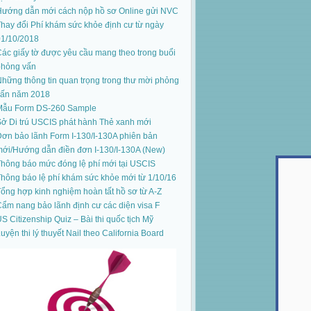
Hướng dẫn mới cách nộp hồ sơ Online gửi NVC
hay đổi Phí khám sức khỏe định cư từ ngày
01/10/2018
ác giấy tờ được yêu cầu mang theo trong buổi
phỏng vấn
hững thông tin quan trọng trong thư mời phỏng
vấn năm 2018
Mẫu Form DS-260 Sample
ở Di trú USCIS phát hành Thẻ xanh mới
ơn bảo lãnh Form I-130/I-130A phiên bản
mới
/
Hướng dẫn điền đơn I-130/I-130A (New)
hông báo mức đóng lệ phí mới tại USCIS
hông báo lệ phí khám sức khỏe mới từ 1/10/16
ổng hợp kinh nghiệm hoàn tất hồ sơ từ A-Z
ẩm nang bảo lãnh định cư các diện visa F
S Citizenship Quiz – Bài thi quốc tịch Mỹ
uyện thi lý thuyết Nail theo California Board