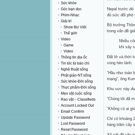
Sức khỏe
Nepal trước đó 
Góc bạn đọc
đủ sức đối phó 
Phim-Nhạc
Giải trí
Bộ trưởng Thông
Show Biz Việt
trong vấn đề gi
Thế giới
Video
Nhiều cô
Game
khi xảy r
Video
Đất lở và thời 
Thông tin địa ốc
vùng hẻo lánh.
Tin tức từ báo chí
Nghệ thuật sống
“Hầu như toàn b
Phật giáo-NT.sống
mạng”, ông Kum
Sức khỏe-Đời sống
Thực phẩm-Đời sống
Khu vực này đư
Mẹo vặt cuộc sống
“Chúng tôi đã mấ
Rao vặt – Classifieds
Account Locked Out
“Không có ai gi
Email Confirm
Update Password
Chỉ có khoảng 2
Lost Password
hàng trăm cây s
Reset Password
Xô xát đã xảy r