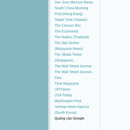
San Jose Mercury News
South China Morning
Post (Hong Kong)
Taipei Time (Taiwan)
The Chosun Ilbo
The Economist
The Nation (Thailand)
The Star Online
(Malaysian News)
The Straits Times
(Singapore)
The Wall Street Journal
The Wall Street Journal -
Asia
Time Magazine
UPI News
USA Today
Washington Post
Yonhap News Agency
(South Korea)
Quảng cáo Google