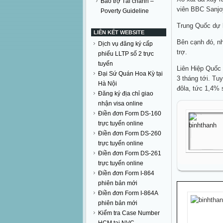
Bảo trợ Tài chánh –
viên BBC Sanjo
Poverty Guideline
Trung Quốc dự k
LIÊN KẾT WEBSITE
Bên cạnh đó, nh
Dịch vụ đăng ký cấp
trợ.
phiếu LLTP số 2 trực
tuyến
Liên Hiệp Quốc 
Đại Sứ Quán Hoa Kỳ tại
3 tháng tới. Tu
Hà Nội
đôla, tức 1,4% 
Đăng ký địa chỉ giao
nhận visa online
Điền đơn Form DS-160
trực tuyến online
Điền đơn Form DS-260
trực tuyến online
Điền đơn Form DS-261
trực tuyến online
Điền đơn Form I-864
phiên bản mới
Điền đơn Form I-864A
phiên bản mới
Kiểm tra Case Number