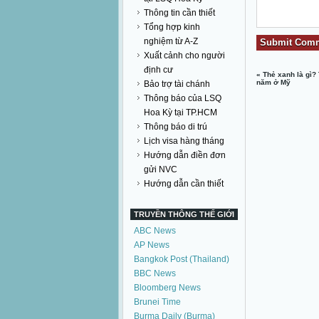
Thông tin cần thiết
Tổng hợp kinh
nghiệm từ A-Z
Xuất cảnh cho người
định cư
«
Thẻ xanh là gì? 
năm ở Mỹ
Bảo trợ tài chánh
Thông báo của LSQ
Hoa Kỳ tại TP.HCM
Thông báo di trú
Lịch visa hàng tháng
Hướng dẫn điền đơn
gửi NVC
Hướng dẫn cần thiết
TRUYỀN THÔNG THẾ GIỚI
ABC News
AP News
Bangkok Post (Thailand)
BBC News
Bloomberg News
Brunei Time
Burma Daily (Burma)