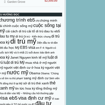
$2,500.00
Garden Grove
XU HƯỚNG ĐỌC
chương trình eb5
chứng minh
chị
cuộc sống tại
ài chính
cuộc sống mỹ
mỹ
cải cách di trú
cải tổ di trú
dau tu eb5
dau tu my
di trú
di trú
Di trú - Kiến thức chung
di trú mỹ
hoa kỳ
Diện đầu tư di dân
EB5 visa
du học Mỹ
EB5
em
F-4: Người có
uốc tịch Mỹ và ít nhất 21 tuổi được bảo lãnh anh
hoa kỳ
luật di
Janet Nguyen
kinh tế mỹ
rú
luật di trú Mỹ
mua nhà ở mỹ
người
mỹ
người việt định cư ở hoa kỳ
người việt
nước mỹ
ở mỹ
Obama
Obama: 'Chúng
sang mỹ định cư
a sẽ tìm ra thủ phạm'
Sinh viên
thẻ
sở di trú
thẻ xanh
N đông thứ 8 tại Mỹ
xanh mỹ
tin tức hoa kỳ
tổng thống mỹ
isa di dân vào Mỹ – Những câu hỏi thường gặp
visa eb5
visa định cư mỹ
Vì sao
đầu tư
gười giàu ở TQ bỏ nước ra đi?