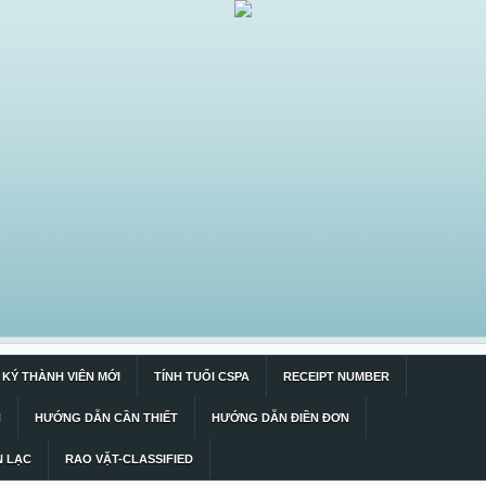
KÝ THÀNH VIÊN MỚI
TÍNH TUỔI CSPA
RECEIPT NUMBER
N
HƯỚNG DẪN CẦN THIẾT
HƯỚNG DẪN ĐIỀN ĐƠN
N LẠC
RAO VẶT-CLASSIFIED