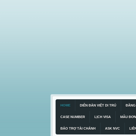
HOME
DIỄN ĐÀN VIỆT DI TRÚ
ĐĂNG 
CASE NUMBER
LỊCH VISA
MẪU ĐƠ
BẢO TRỢ TÀI CHÁNH
ASK NVC
LIÊ