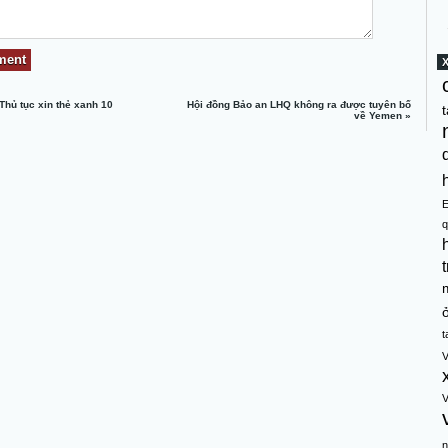
Thủ tục xin thẻ xanh 10
Hội đồng Bảo an LHQ không ra được tuyên bố
t
về Yemen
»
q
t
t
V
V
n