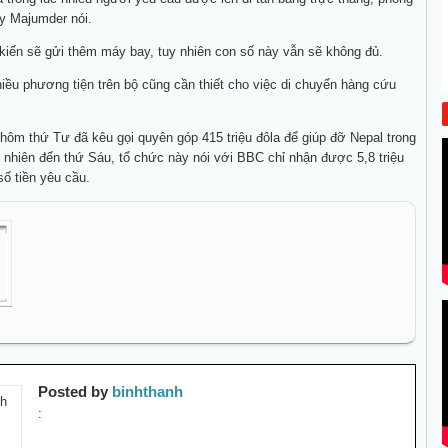
y Majumder nói.
iến sẽ gửi thêm máy bay, tuy nhiên con số này vẫn sẽ không đủ.
iều phương tiện trên bộ cũng cần thiết cho việc di chuyển hàng cứu
hôm thứ Tư đã kêu gọi quyên góp 415 triệu đôla để giúp đỡ Nepal trong
y nhiên đến thứ Sáu, tổ chức này nói với BBC chỉ nhận được 5,8 triệu
số tiền yêu cầu.
Posted by
binhthanh
: