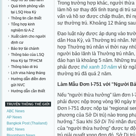
Nộp hồ sơ bảo lãnh
Trong trường hợp khác, người thừa 
Quá trình phỏng vấn
làm hồ sơ thay đổi tình trạng di trú 
tại LSQ Hoa Kỳ
vấn và hồ sơ được chấp thuận, thì 
Thông tin cần thiết
sự thường trú. Khoảng 12 tháng sau t
Tổng hợp kinh
nghiệm từ A-Z
Đạo luật này được áp dụng vào trư
Xuất cảnh cho người
dân Hoa Kỳ, và Thường trú nhân. N
định cư
hợp Thường trú nhân vì thời nay nh
Bảo trợ tài chánh
người bảo lãnh là Thường trú nhân,
Thông báo của LSQ
đáo hạn là khoảng 5 năm. Những tr
Hoa Kỳ tại TP.HCM
phải được
thẻ xanh 10 năm
vì từ ng
Thông báo di trú
thường trú đã quá 2 năm.
Lịch visa hàng tháng
Hướng dẫn điền đơn
Làm Mẫu Đơn I-751 với “Người B
gửi NVC
Hướng dẫn cần thiết
Nếu “người thừa hưởng” làm đơn I-7
phải được nộp trong vòng 90 ngày tr
TRUYỀN THÔNG THẾ GIỚI
Đơn I-751 được nộp tại “regional ser
ABC News
phương của Sở Di trú) nào trong ph
AP News
hưởng.” Sau khi
Sở Di Trú
nhận được
Bangkok Post (Thailand)
của “người thừa hưởng” được tự độn
BBC News
trú giải quyết xong đơn đó. Sở Di t
Bloomberg News