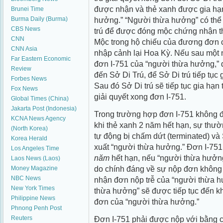
được nhận và thẻ xanh được gia hạ
Brunei Time
hưởng.” “Người thừa hưởng” có thể
Burma Daily (Burma)
CBS News
trú để được đóng mộc chứng nhận t
CNN
Mộc trong hộ chiếu của đương đơn c
CNN Asia
nhập cảnh lại Hoa Kỳ. Nếu sau một 
Far Eastern Economic
đơn I-751 của “người thừa hưởng,”
Review
đến Sở Di Trú, để Sở Di trú tiếp tục
Forbes News
Sau đó Sở Di trú sẽ tiếp tục gia hạ
Fox News
giải quyết xong đơn I-751.
Global Times (China)
Jakarta Post (Indonesia)
Trong trường hợp đơn I-751 không 
KCNA News Agency
khi thẻ xanh 2 năm hết hạn, sự thư
(North Korea)
tự động bị chấm dứt (terminated) và S
Korea Herald
xuất “người thừa hưởng.” Đơn I-751
Los Angeles Time
năm
hết hạn, nếu “người thừa hưởng
Laos News (Laos)
do chính đáng về sự nộp đơn không 
Money Magazine
NBC News
nhận đơn nộp trễ của “người thừa h
New York Times
thừa hưởng” sẽ được tiếp tục đến k
Philippine News
đơn của “người thừa hưởng.”
Phnong Penh Post
Đơn I-751 phải được nộp với bằng 
Reuters