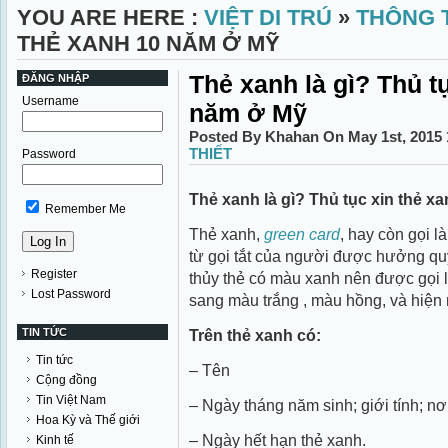
YOU ARE HERE :
VIỆT DI TRÚ
»
THÔNG T
THẺ XANH 10 NĂM Ở MỸ
Thẻ xanh là gì? Thủ t
ĐĂNG NHẬP
Username
năm ở Mỹ
Posted By Khahan On May 1st, 2015
THIẾT
Password
Thẻ xanh là gì? Thủ tục xin thẻ x
Remember Me
Thẻ xanh,
green card
, hay còn gọi l
từ gọi tắt của người được hưởng q
Register
thủy thẻ có màu xanh nên được gọi l
Lost Password
sang màu trắng , màu hồng, và hiện
TIN TỨC
Trên thẻ xanh có:
Tin tức
– Tên
Cộng đồng
Tin Việt Nam
– Ngày tháng năm sinh; giới tính; nơi
Hoa Kỳ và Thế giới
– Ngày hết hạn thẻ xanh.
Kinh tế