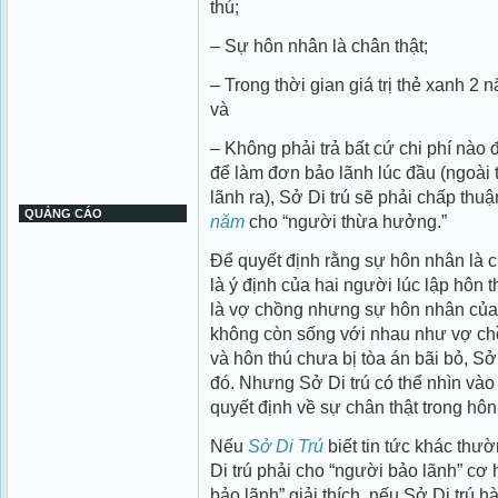
thú;
– Sự hôn nhân là chân thật;
– Trong thời gian giá trị thẻ xanh 2 
và
– Không phải trả bất cứ chi phí nào
để làm đơn bảo lãnh lúc đầu (ngoài t
lãnh ra), Sở Di trú sẽ phải chấp thu
QUẢNG CÁO
năm
cho “người thừa hưởng.”
Để quyết định rằng sự hôn nhân là ch
là ý định của hai người lúc lập hôn 
là vợ chồng nhưng sự hôn nhân của 
không còn sống với nhau như vợ chồ
và hôn thú chưa bị tòa án bãi bỏ, Sở
đó. Nhưng Sở Di trú có thể nhìn và
quyết định về sự chân thật trong hô
Nếu
Sở Di Trú
biết tin tức khác thư
Di trú phải cho “người bảo lãnh” cơ h
bảo lãnh” giải thích, nếu Sở Di trú hà