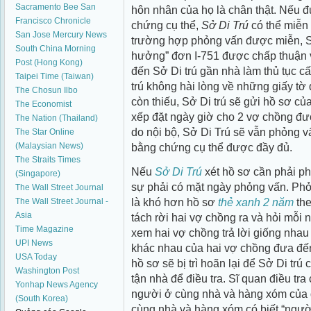
Sacramento Bee
San
hôn nhân của họ là chân thật. Nếu
Francisco Chronicle
chứng cụ thể,
Sở Di Trú
có thể miễn
San Jose Mercury News
trường hợp phỏng vấn được miễn, Sở
South China Morning
hưởng” đơn I-751 được chấp thuận 
Post (Hong Kong)
đến Sở Di trú gần nhà làm thủ tục 
Taipei Time (Taiwan)
trú không hài lòng về những giấy tờ
The Chosun Ilbo
còn thiếu, Sở Di trú sẽ gửi hồ sơ củ
The Economist
xếp đặt ngày giờ cho 2 vợ chồng đươ
The Nation (Thailand)
do nội bộ, Sở Di Trú sẽ vẫn phỏng vấ
The Star Online
bằng chứng cụ thể được đầy đủ.
(Malaysian News)
The Straits Times
Nếu
Sở Di Trú
xét hồ sơ cần phải p
(Singapore)
sự phải có mặt ngày phỏng vấn. Ph
The Wall Street Journal
là khó hơn hồ sơ
thẻ xanh 2 năm
the
The Wall Street Journal -
Asia
tách rời hai vợ chồng ra và hỏi mỗi
Time Magazine
xem hai vợ chồng trả lời giống nhau
UPI News
khác nhau của hai vợ chồng đưa đến
USA Today
hồ sơ sẽ bị trì hoãn lại để Sở Di trú 
Washington Post
tận nhà để điều tra. Sĩ quan điều tra
Yonhap News Agency
người ở cùng nhà và hàng xóm của
(South Korea)
cùng nhà và hàng xóm có biết “ngườ