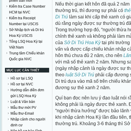
phiên bản mới
Nếu thời gian kết hôn đã quá 2 năm
Kiểm tra Case Number
thường trú, thì đương sự phải có
th
HCM tại NVC
Di Trú
làm sai khi cấp thẻ xanh có g
Kiểm tra Receipt
dù rằng ngày được sự thường trú đã
Number tại USCIS
Trong trường hợp đó, “người thừa h
Sở Nhập tịch và Di trú
chỉnh thẻ xanh và không phải làm m
Hoa Kỳ USCIS
Tổng LSQ Hoa Kỳ tại
của
Sở Di Trú Hoa Kỳ
tại phi trường
Việt Nam
vấn và được cấp chiếu khán nhập c
Trung tâm Chiếu khán
hôn thú chưa đủ 2 năm, cho nên
Lãn
Quốc gia NVC
với mã số thẻ xanh 2 năm. Nhưng 
(ngày nhập cảnh là ngày được sự th
MỤC LỤC CẦN THIẾT
theo
luật Sở Di Trú
phải cấp đương s
Hồ sơ tại LSQ
Di trú dựa vào mã số trên chiếu khá
Hồ sơ tại NVC
đương sự thẻ xanh 2 năm.
Hướng dẫn điền đơn
gửi LSQ Hoa Kỳ
Quí bạn đọc nên lưu ý đạo luật nói 
Luật & Văn bản
không phải là ngày được thẻ xanh. Đ
Mẫu thư mời PV
“người thừa hưởng” được bảo lãnh v
Mẫu thư-Email
khi nhập cảnh Hoa Kỳ lần đầu tiên, 
Nhập cảnh cho người
thường trú. Khoảng 3-6 tháng thì Sở 
định cư