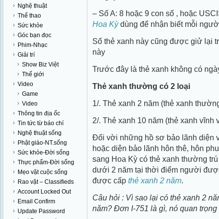
Nghệ thuật
– Số A: 8 hoặc 9 con số , hoặc USC
Thể thao
Hoa Kỳ
dùng để nhận biết mỗi người
Sức khỏe
Góc bạn đọc
Số thẻ xanh này cũng được giử lại t
Phim-Nhạc
này
Giải trí
Show Biz Việt
Trước đây là thẻ xanh không có ngày
Thế giới
Video
Thẻ xanh thường có 2 loại
Game
1/. Thẻ xanh 2 năm (thẻ xanh thường 
Video
Thông tin địa ốc
2/. Thẻ xanh 10 năm (thẻ xanh vĩnh v
Tin tức từ báo chí
Nghệ thuật sống
Đối vời những hồ sơ bảo lãnh diện
Phật giáo-NT.sống
hoặc diện bảo lãnh hôn thê, hôn ph
Sức khỏe-Đời sống
sang Hoa Kỳ có thẻ xanh thường trú
Thực phẩm-Đời sống
dưới 2 năm tại thời điểm người được
Mẹo vặt cuộc sống
được cấp
thẻ xanh 2 năm
.
Rao vặt – Classifieds
Account Locked Out
Câu hỏi : Vì sao lại có thẻ xanh 2 n
Email Confirm
năm? Đơn I-751 là gì, nó quan trọng
Update Password