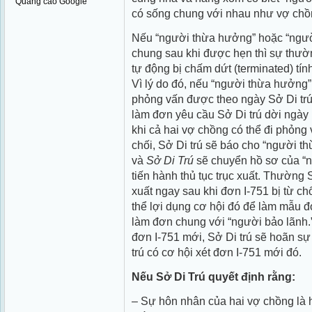
Quảng cáo Google
có sống chung với nhau như vợ chồ
Nếu “người thừa hưởng” hoặc “ngườ
chung sau khi được hẹn thì sự thườ
tự động bị chấm dứt (terminated) tín
Vì lý do đó, nếu “người thừa hưởng”
phỏng vấn được theo ngày Sở Di trú
làm đơn yêu cầu Sở Di trú dời ngày
khi cả hai vợ chồng có thể đi phỏng
chối, Sở Di trú sẽ báo cho “người th
và
Sở Di Trú
sẽ chuyển hồ sơ của “n
tiến hành thủ tục trục xuất. Thường 
xuất ngay sau khi đơn I-751 bị từ c
thể lợi dụng cơ hội đó để làm mẫu đ
làm đơn chung với “người bảo lãnh
đơn I-751 mới, Sở Di trú sẽ hoãn sự
trú
có cơ hội xét đơn I-751 mới đó.
Nếu Sở Di Trú quyết định rằng:
– Sự hôn nhân của hai vợ chồng là 