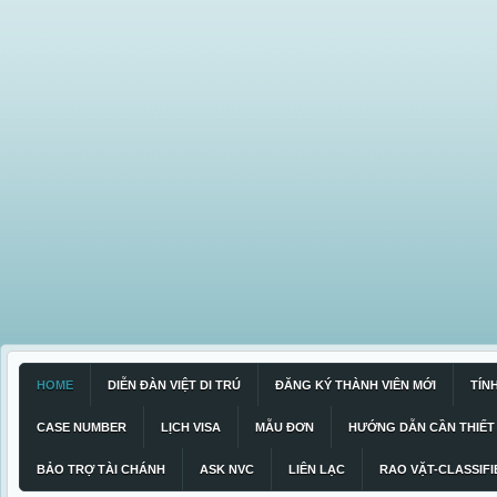
HOME
DIỄN ĐÀN VIỆT DI TRÚ
ĐĂNG KÝ THÀNH VIÊN MỚI
TÍN
CASE NUMBER
LỊCH VISA
MẪU ĐƠN
HƯỚNG DẪN CẦN THIẾT
BẢO TRỢ TÀI CHÁNH
ASK NVC
LIÊN LẠC
RAO VẶT-CLASSIFI