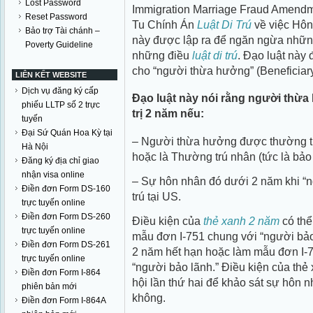
Lost Password
Immigration Marriage Fraud Amendme
Reset Password
Tu Chính Án
Luật Di Trú
về việc Hôn
Bảo trợ Tài chánh –
này được lập ra để ngăn ngừa nhữn
Poverty Guideline
những điều
luật di trú
. Đạo luật này 
cho “người thừa hưởng” (Beneficiary 
LIÊN KẾT WEBSITE
Dịch vụ đăng ký cấp
Đạo luật này nói rằng người thừa
phiếu LLTP số 2 trực
trị 2 năm nếu:
tuyến
Đại Sứ Quán Hoa Kỳ tại
– Người thừa hưởng được thường tr
Hà Nội
hoặc là Thường trú nhân (tức là bảo 
Đăng ký địa chỉ giao
nhận visa online
– Sự hôn nhân đó dưới 2 năm khi “
Điền đơn Form DS-160
trú tại US.
trực tuyến online
Điền đơn Form DS-260
Điều kiện của
thẻ xanh 2 năm
có thể
trực tuyến online
mẫu đơn I-751 chung với “người bảo
Điền đơn Form DS-261
2 năm hết hạn hoặc làm mẫu đơn I-7
trực tuyến online
“người bảo lãnh.” Điều kiện của th
Điền đơn Form I-864
hội lần thứ hai để khảo sát sự hôn 
phiên bản mới
không.
Điền đơn Form I-864A