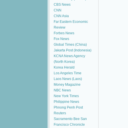
CBS News
CNN
CNN Asia
Far Eastern Economic
Review
Forbes News
Fox News
Global Times (China)
Jakarta Post (Indonesia)
KCNA News Agency
(North Korea)
Korea Herald
Los Angeles Time
Laos News (Laos)
Money Magazine
NBC News
New York Times
Philippine News
Phnong Penh Post
Reuters
Sacramento Bee
San
Francisco Chronicle