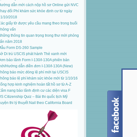
Hướng dẫn mới cách nộp hồ sơ Online gửi NVC
hay đổi Phí khám sức khỏe định cư từ ngày
01/10/2018
ác giấy tờ được yêu cầu mang theo trong buổi
phỏng vấn
hững thông tin quan trọng trong thư mời phỏng
vấn năm 2018
Mẫu Form DS-260 Sample
ở Di trú USCIS phát hành Thẻ xanh mới
ơn bảo lãnh Form I-130/I-130A phiên bản
mới
/
Hướng dẫn điền đơn I-130/I-130A (New)
hông báo mức đóng lệ phí mới tại USCIS
hông báo lệ phí khám sức khỏe mới từ 1/10/16
ổng hợp kinh nghiệm hoàn tất hồ sơ từ A-Z
ẩm nang bảo lãnh định cư các diện visa F
S Citizenship Quiz – Bài thi quốc tịch Mỹ
uyện thi lý thuyết Nail theo California Board