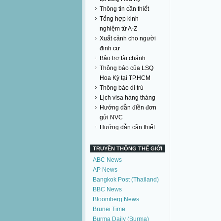
Thông tin cần thiết
Tổng hợp kinh
nghiệm từ A-Z
Xuất cảnh cho người
định cư
Bảo trợ tài chánh
Thông báo của LSQ
Hoa Kỳ tại TP.HCM
Thông báo di trú
Lịch visa hàng tháng
Hướng dẫn điền đơn
gửi NVC
Hướng dẫn cần thiết
TRUYỀN THÔNG THẾ GIỚI
ABC News
AP News
Bangkok Post (Thailand)
BBC News
Bloomberg News
Brunei Time
Burma Daily (Burma)