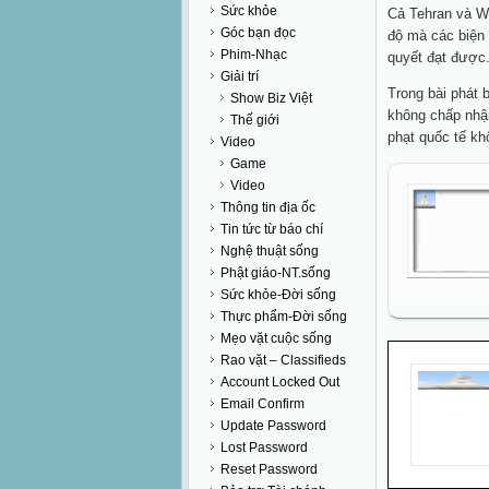
Sức khỏe
Cả Tehran và Wa
Góc bạn đọc
độ mà các biện
Phim-Nhạc
quyết đạt được
Giải trí
Trong bài phát 
Show Biz Việt
không chấp nhận
Thế giới
phạt quốc tế k
Video
Game
Video
Thông tin địa ốc
Tin tức từ báo chí
Nghệ thuật sống
Phật giáo-NT.sống
Sức khỏe-Đời sống
Thực phẩm-Đời sống
Mẹo vặt cuộc sống
Rao vặt – Classifieds
Account Locked Out
Email Confirm
Update Password
Lost Password
Reset Password