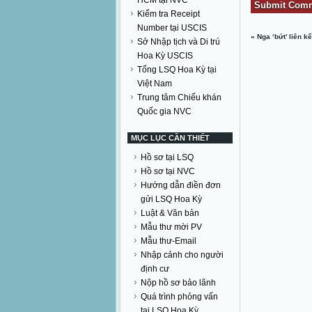
HCM tại NVC
Kiểm tra Receipt
Number tại USCIS
«
Nga ‘bứt’ liên k
Sở Nhập tịch và Di trú
Hoa Kỳ USCIS
Tổng LSQ Hoa Kỳ tại
Việt Nam
Trung tâm Chiếu khán
Quốc gia NVC
MỤC LỤC CẦN THIẾT
Hồ sơ tại LSQ
Hồ sơ tại NVC
Hướng dẫn điền đơn
gửi LSQ Hoa Kỳ
Luật & Văn bản
Mẫu thư mời PV
Mẫu thư-Email
Nhập cảnh cho người
định cư
Nộp hồ sơ bảo lãnh
Quá trình phỏng vấn
tại LSQ Hoa Kỳ