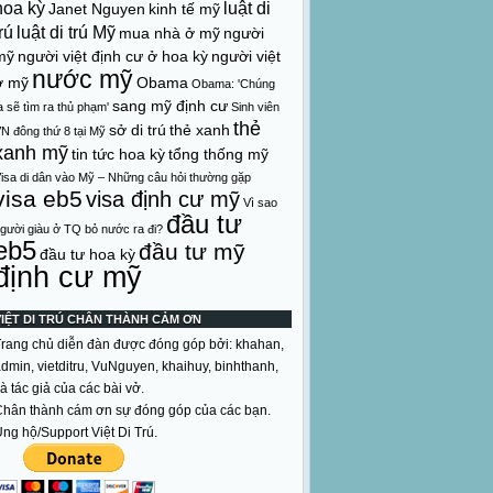
hoa kỳ
luật di
Janet Nguyen
kinh tế mỹ
rú
luật di trú Mỹ
mua nhà ở mỹ
người
mỹ
người việt định cư ở hoa kỳ
người việt
nước mỹ
ở mỹ
Obama
Obama: 'Chúng
sang mỹ định cư
a sẽ tìm ra thủ phạm'
Sinh viên
thẻ
sở di trú
thẻ xanh
N đông thứ 8 tại Mỹ
xanh mỹ
tin tức hoa kỳ
tổng thống mỹ
isa di dân vào Mỹ – Những câu hỏi thường gặp
visa eb5
visa định cư mỹ
Vì sao
đầu tư
gười giàu ở TQ bỏ nước ra đi?
eb5
đầu tư mỹ
đầu tư hoa kỳ
định cư mỹ
VIỆT DI TRÚ CHÂN THÀNH CẢM ƠN
rang chủ diễn đàn được đóng góp bởi: khahan,
dmin, vietditru, VuNguyen, khaihuy, binhthanh,
à tác giả của các bài vở.
hân thành cám ơn sự đóng góp của các bạn.
ng hộ/Support Việt Di Trú.