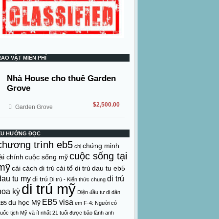
RAO VẶT MIỄN PHÍ
Nhà House cho thuê Garden
Grove
$2,500.00
Garden Grove
XU HƯỚNG ĐỌC
chương trình eb5
chứng minh
chị
cuộc sống tại
ài chính
cuộc sống mỹ
mỹ
cải cách di trú
cải tổ di trú
dau tu eb5
dau tu my
di trú
di trú
Di trú - Kiến thức chung
di trú mỹ
hoa kỳ
Diện đầu tư di dân
EB5 visa
du học Mỹ
EB5
em
F-4: Người có
uốc tịch Mỹ và ít nhất 21 tuổi được bảo lãnh anh