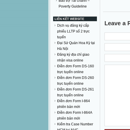
Bảo trợ Tài chánh –
Poverty Guideline
LIÊN KẾT WEBSITE
Leave a 
Dịch vụ đăng ký cấp
phiếu LLTP số 2 trực
tuyến
Đại Sứ Quán Hoa Kỳ tại
Hà Nội
Đăng ký địa chỉ giao
nhận visa online
Điền đơn Form DS-160
trực tuyến online
Điền đơn Form DS-260
trực tuyến online
Điền đơn Form DS-261
trực tuyến online
Điền đơn Form I-864
phiên bản mới
Điền đơn Form I-864A
phiên bản mới
Kiểm tra Case Number