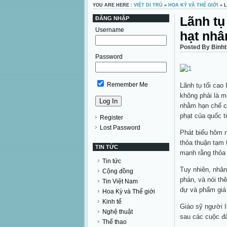
YOU ARE HERE :
VIỆT DI TRÚ
»
HOA KỲ VÀ THẾ GIỚI
» 
Lãnh tụ 
ĐĂNG NHẬP
Username
hạt nhâ
Posted By Binht
Password
Remember Me
Lãnh tụ tối cao
không phải là 
nhằm hạn chế ch
phạt của quốc t
Register
Lost Password
Phát biểu hôm 
thỏa thuận tạm 
TIN TỨC
mạnh rằng thỏa 
Tin tức
Tuy nhiên, nhân
Cộng đồng
phán, và nói th
Tin Việt Nam
dự và phẩm giá 
Hoa Kỳ và Thế giới
Kinh tế
Giáo sỹ người I
Nghệ thuật
sau các cuộc đà
Thể thao