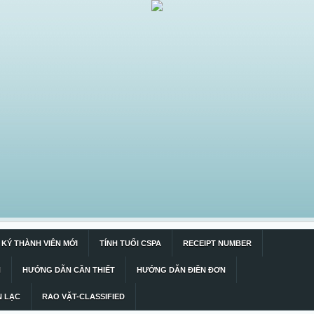
KÝ THÀNH VIÊN MỚI
TÍNH TUỔI CSPA
RECEIPT NUMBER
N
HƯỚNG DẪN CẦN THIẾT
HƯỚNG DẪN ĐIỀN ĐƠN
N LẠC
RAO VẶT-CLASSIFIED