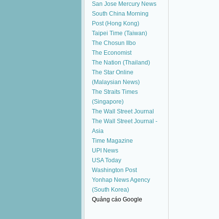
San Jose Mercury News
South China Morning
Post (Hong Kong)
Taipei Time (Taiwan)
The Chosun Ilbo
The Economist
The Nation (Thailand)
The Star Online
(Malaysian News)
The Straits Times
(Singapore)
The Wall Street Journal
The Wall Street Journal -
Asia
Time Magazine
UPI News
USA Today
Washington Post
Yonhap News Agency
(South Korea)
Quảng cáo Google