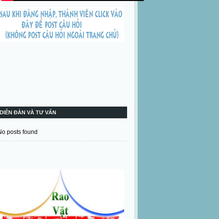
DIỄN ĐÀN VÀ TƯ VẤN
No posts found