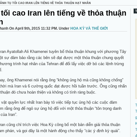
LÃNH TỤ TỐI CAO IRAN LÊN TIẾNG VỀ THỎA THUẬN HẠT NHÂN
tối cao Iran lên tiếng về thỏa thuận
n
hanh On April 9th, 2015 11:32 PM. Under
HOA KỲ VÀ THẾ GIỚI
 Iran Ayatollah Ali Khamenei tuyên bố thỏa thuận khung với phương Tây
một sự đảm bảo rằng các bên sẽ đạt được một thỏa thuận chung quyết
ương trình hạt nhân của Tehran để đối lấy việc dỡ bỏ các lệnh trừng
ế.
nay, ông Khamenei nói rằng ông “không ủng hộ mà cũng không chống”
thời mà Iran và 6 cường quốc đạt được hồi tuần trước. Ông cũng nhấn
thuận đó chưa hoàn thiện và không có tính ràng buộc.
 vật quyền lực nhất Iran bày tỏ việc tiếp tục ủng hộ các cuộc đàm
êm rằng ông để ngỏ sự ủng hộ đối với một thỏa thuận “tôn trọng danh
T
của Iran”.
K
ran cũng chỉ trích việc Hoa Kỳ công bố một bản diễn giải thỏa thuận
T
m phán, và gọi đây là một hành động cho thấy “các ý định kỳ quái”.
đ