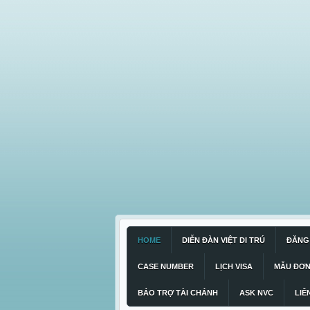
HOME
DIỄN ĐÀN VIỆT DI TRÚ
ĐĂNG 
CASE NUMBER
LỊCH VISA
MẪU ĐƠ
BẢO TRỢ TÀI CHÁNH
ASK NVC
LIÊ