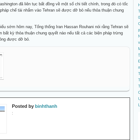
shington đã liên tục bất đồng về một số chi tiết chính, trong đó có tốc
 pháp chế tài nhắm vào Tehran sẽ được dỡ bỏ nếu thỏa thuận chung
T
.
C
biểu sớm hôm nay, Tổng thống Iran Hassan Rouhani nói rằng Tehran sẽ
 bất kỳ thỏa thuận chung quyết nào nếu tất cả các biện pháp trừng
N
hông được dỡ bỏ.
S
Đ
T
T
T
C
U
L
Posted by
binhthanh
: