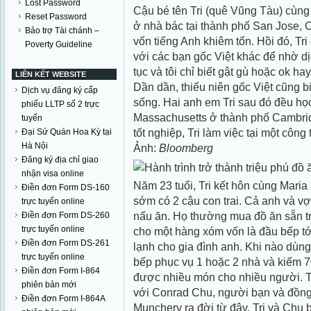
Lost Password
Cậu bé tên Tri (quê Vũng Tàu) cùng
Reset Password
ở nhà bác tại thành phố San Jose, Ca
Bảo trợ Tài chánh –
vốn tiếng Anh khiêm tốn. Hồi đó, Tri 
Poverty Guideline
với các bạn gốc Việt khác để nhờ dịc
tục và tôi chỉ biết gật gù hoặc ok hay
LIÊN KẾT WEBSITE
Dần dần, thiếu niên gốc Việt cũng b
Dịch vụ đăng ký cấp
sống. Hai anh em Tri sau đó đều học
phiếu LLTP số 2 trực
Massachusetts ở thành phố Cambrid
tuyến
tốt nghiệp, Tri làm việc tại một công 
Đại Sứ Quán Hoa Kỳ tại
Hà Nội
Ảnh:
Bloomberg
Đăng ký địa chỉ giao
nhận visa online
Năm 23 tuổi, Tri kết hôn cùng Maria
Điền đơn Form DS-160
sớm có 2 cậu con trai. Cả anh và vợ
trực tuyến online
nấu ăn. Họ thường mua đồ ăn sẵn trê
Điền đơn Form DS-260
trực tuyến online
cho một hàng xóm vốn là đầu bếp tớ
Điền đơn Form DS-261
lạnh cho gia đình anh. Khi nào dùn
trực tuyến online
bếp phục vụ 1 hoặc 2 nhà và kiếm
Điền đơn Form I-864
được nhiều món cho nhiều người. Tr
phiên bản mới
với Conrad Chu, người bạn và đồng
Điền đơn Form I-864A
Munchery ra đời từ đây. Tri và Chu b