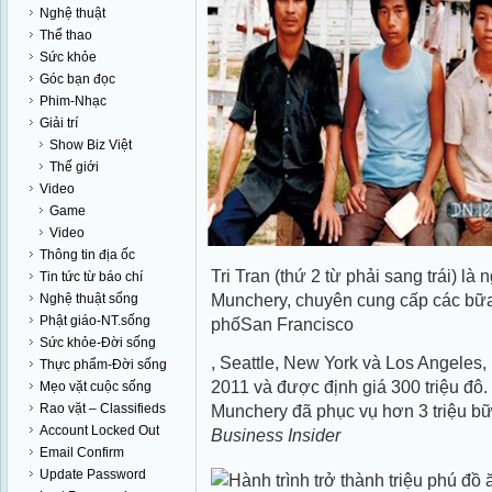
Nghệ thuật
Thể thao
Sức khỏe
Góc bạn đọc
Phim-Nhạc
Giải trí
Show Biz Việt
Thế giới
Video
Game
Video
Thông tin địa ốc
Tri Tran (thứ 2 từ phải sang trái) là
Tin tức từ báo chí
Munchery, chuyên cung cấp các bữa 
Nghệ thuật sống
Phật giáo-NT.sống
phốSan Francisco
Sức khỏe-Đời sống
, Seattle, New York và Los Angeles,
Thực phẩm-Đời sống
2011 và được định giá 300 triệu đô. 
Mẹo vặt cuộc sống
Rao vặt – Classifieds
Munchery đã phục vụ hơn 3 triệu bữ
Account Locked Out
Business Insider
Email Confirm
Update Password