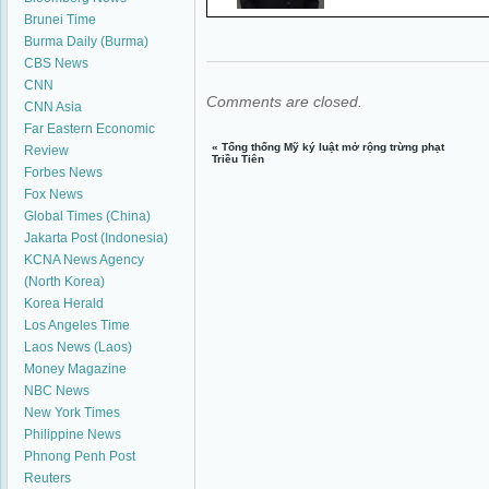
Brunei Time
Burma Daily (Burma)
CBS News
CNN
Comments are closed.
CNN Asia
Far Eastern Economic
«
Tổng thống Mỹ ký luật mở rộng trừng phạt
Review
Triều Tiên
Forbes News
Fox News
Global Times (China)
Jakarta Post (Indonesia)
KCNA News Agency
(North Korea)
Korea Herald
Los Angeles Time
Laos News (Laos)
Money Magazine
NBC News
New York Times
Philippine News
Phnong Penh Post
Reuters