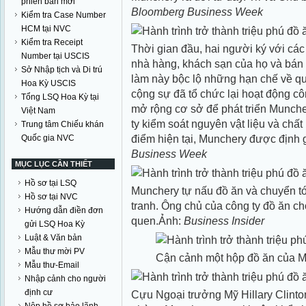
phiên bản mới
Bloomberg Business Week
Kiểm tra Case Number
HCM tại NVC
Kiểm tra Receipt
Thời gian đầu, hai người ký với các
Number tại USCIS
nhà hàng, khách sạn của họ và bán 
Sở Nhập tịch và Di trú
làm này bộc lộ những hạn chế về quả
Hoa Kỳ USCIS
cộng sự đã tổ chức lại hoạt động côn
Tổng LSQ Hoa Kỳ tại
mở rộng cơ sở để phát triển Muncher
Việt Nam
ty kiểm soát nguyên vật liệu và chấ
Trung tâm Chiếu khán
điểm hiện tại, Munchery được định 
Quốc gia NVC
Business Week
MỤC LỤC CẦN THIẾT
Hồ sơ tại LSQ
Munchery tự nấu đồ ăn và chuyển t
Hồ sơ tại NVC
tranh. Ông chủ của công ty đồ ăn c
Hướng dẫn điền đơn
quen.Ảnh:
Business Insider
gửi LSQ Hoa Kỳ
Luật & Văn bản
Mẫu thư mời PV
Cận cảnh một hộp đồ ăn của M
Mẫu thư-Email
Nhập cảnh cho người
định cư
Cựu Ngoại trưởng Mỹ Hillary Clinton