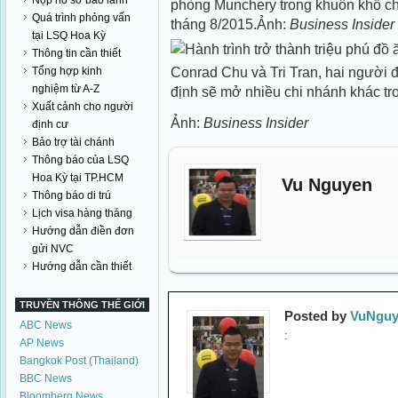
Nộp hồ sơ bảo lãnh
phòng Munchery trong khuôn khổ chi
Quá trình phỏng vấn
tháng 8/2015.Ảnh:
Business Insider
tại LSQ Hoa Kỳ
Thông tin cần thiết
Conrad Chu và Tri Tran, hai người
Tổng hợp kinh
nghiệm từ A-Z
định sẽ mở nhiều chi nhánh khác tro
Xuất cảnh cho người
Ảnh:
Business Insider
định cư
Bảo trợ tài chánh
Thông báo của LSQ
Hoa Kỳ tại TP.HCM
Vu Nguyen
Thông báo di trú
Lịch visa hàng tháng
Hướng dẫn điền đơn
gửi NVC
Hướng dẫn cần thiết
TRUYỀN THÔNG THẾ GIỚI
Posted by
VuNguy
ABC News
:
AP News
Bangkok Post (Thailand)
BBC News
Bloomberg News