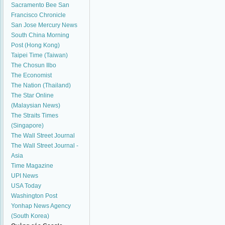
Sacramento Bee
San
Francisco Chronicle
San Jose Mercury News
South China Morning
Post (Hong Kong)
Taipei Time (Taiwan)
The Chosun Ilbo
The Economist
The Nation (Thailand)
The Star Online
(Malaysian News)
The Straits Times
(Singapore)
The Wall Street Journal
The Wall Street Journal -
Asia
Time Magazine
UPI News
USA Today
Washington Post
Yonhap News Agency
(South Korea)