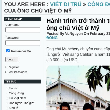
YOU ARE HERE :
VIỆT DI TRÚ
»
CỘNG Đ
CỦA ÔNG CHỦ VIỆT Ở MỸ
Hành trình trở thành 
ĐĂNG NHẬP
Username
ông chủ Việt ở Mỹ
Posted By VuNguyen On February 21
ĐỒNG
Password
Ông chủ Munchery chuyên cung cấp 
Remember Me
là người Việt sang California năm 11
giá 300 triệu USD.
Register
Lost Password
TIN TỨC
Tin tức
Cộng đồng
Tin Việt Nam
Hoa Kỳ và Thế giới
Kinh tế