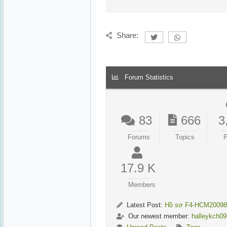
Share:
Forum Statistics
83
666
3
Forums
Topics
P
17.9 K
Members
Latest Post:
Hồ sơ F4-HCM20098
Our newest member:
halleykch0