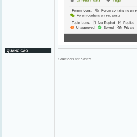
Unread Posts
Tags
Forum Icons:
Forum contains no unre
Forum contains unread posts
Topic Icons:
Not Replied
Replied
Unapproved
Solved
Private
QUẢNG CÁO
Comments are closed.