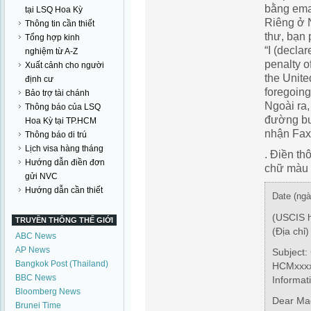
bằng ema
tại LSQ Hoa Kỳ
Riêng ở N
Thông tin cần thiết
thư, bạn 
Tổng hợp kinh
“I (declar
nghiệm từ A-Z
penalty o
Xuất cảnh cho người
the Unite
định cư
foregoing 
Bảo trợ tài chánh
Ngoài ra,
Thông báo của LSQ
đường bư
Hoa Kỳ tại TP.HCM
nhận Fax
Thông báo di trú
Lịch visa hàng tháng
. Điền th
Hướng dẫn điền đơn
chữ màu
gửi NVC
Hướng dẫn cần thiết
Date
(ngà
(USCIS 
TRUYỀN THÔNG THẾ GIỚI
(Địa chỉ)
ABC News
AP News
Subject:
Bangkok Post (Thailand)
HCMxxxx
BBC News
Informat
Bloomberg News
Dear Mad
Brunei Time