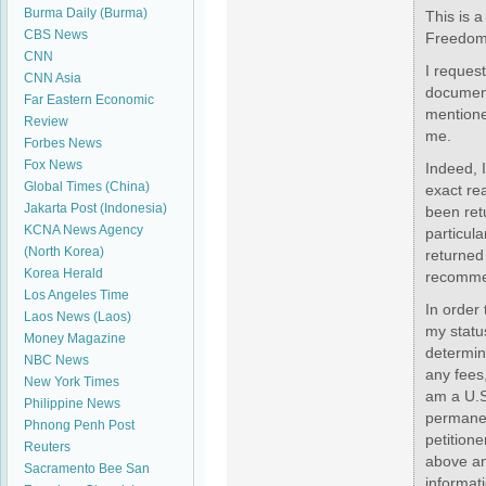
Burma Daily (Burma)
This is 
CBS News
Freedom 
CNN
I request
CNN Asia
document
Far Eastern Economic
mentione
Review
me.
Forbes News
Fox News
Indeed, I
Global Times (China)
exact re
Jakarta Post (Indonesia)
been ret
KCNA News Agency
particul
(North Korea)
returned 
Korea Herald
recommen
Los Angeles Time
In order
Laos News (Laos)
my statu
Money Magazine
determini
NBC News
any fees
New York Times
am a U.S.
Philippine News
permanen
Phnong Penh Post
petition
Reuters
above an
Sacramento Bee
San
informati