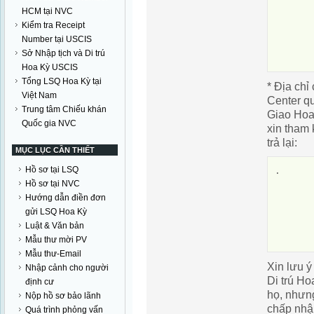
       
HCM tại NVC
       
Kiểm tra Receipt
       
Number tại USCIS
       
Sở Nhập tịch và Di trú
Hoa Kỳ USCIS
Tổng LSQ Hoa Kỳ tại
* Địa chỉ
Việt Nam
Center
qu
Trung tâm Chiếu khán
Giao Hoa
Quốc gia NVC
xin tham 
trả lại:
MỤC LỤC CẦN THIẾT
Hồ sơ tại LSQ
.      
Hồ sơ tại NVC
       
Hướng dẫn điền đơn
       
gửi LSQ Hoa Kỳ
       
Luật & Văn bản
       
Mẫu thư mời PV
Mẫu thư-Email
Xin lưu ý
Nhập cảnh cho người
Di trú Ho
định cư
họ, nhưng
Nộp hồ sơ bảo lãnh
chấp nhậ
Quá trình phỏng vấn