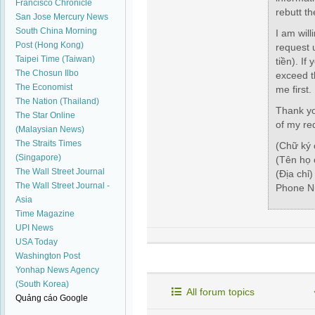
Francisco Chronicle
rebutt th
San Jose Mercury News
South China Morning
I am will
Post (Hong Kong)
request 
Taipei Time (Taiwan)
tiền)
. If
The Chosun Ilbo
exceed th
The Economist
me first.
The Nation (Thailand)
Thank yo
The Star Online
of my re
(Malaysian News)
The Straits Times
(Chữ ký 
(Singapore)
(Tên họ 
The Wall Street Journal
(Địa chỉ)
The Wall Street Journal -
Phone N
Asia
Time Magazine
UPI News
USA Today
Washington Post
Yonhap News Agency
(South Korea)
All forum topics
Quảng cáo Google