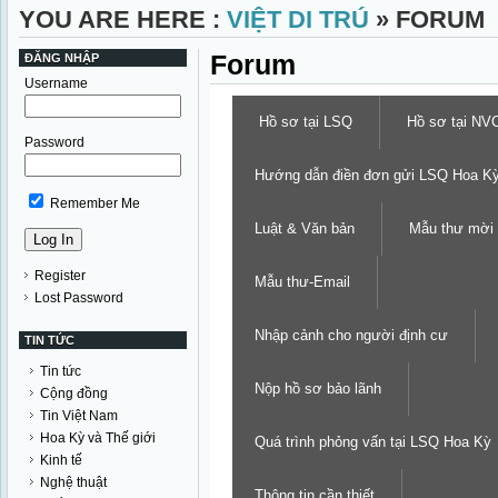
YOU ARE HERE :
VIỆT DI TRÚ
» FORUM
Forum
ĐĂNG NHẬP
Username
Hồ sơ tại LSQ
Hồ sơ tại NV
Password
Hướng dẫn điền đơn gửi LSQ Hoa K
Remember Me
Luật & Văn bản
Mẫu thư mời
Register
Mẫu thư-Email
Lost Password
Nhập cảnh cho người định cư
TIN TỨC
Tin tức
Nộp hồ sơ bảo lãnh
Cộng đồng
Tin Việt Nam
Hoa Kỳ và Thế giới
Quá trình phỏng vấn tại LSQ Hoa Kỳ
Kinh tế
Nghệ thuật
Thông tin cần thiết