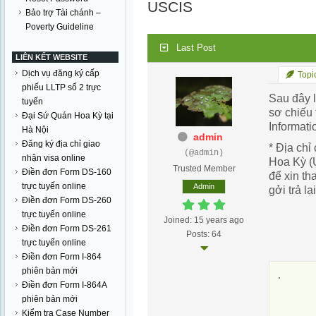
USCIS
Bảo trợ Tài chánh –
Poverty Guideline
Last Post
LIÊN KẾT WEBSITE
Dịch vụ đăng ký cấp
Topic
phiếu LLTP số 2 trực
Sau đây 
tuyến
sơ chiếu 
Đại Sứ Quán Hoa Kỳ tại
Informati
Hà Nội
admin
Đăng ký địa chỉ giao
* Địa chỉ
(@admin)
nhận visa online
Hoa Kỳ (
Trusted Member
Điền đơn Form DS-160
để xin th
trực tuyến online
Admin
gởi trả lại
Điền đơn Form DS-260
trực tuyến online
Joined: 15 years ago
Điền đơn Form DS-261
Posts: 64
trực tuyến online
Điền đơn Form I-864
phiên bản mới
.      
Điền đơn Form I-864A
       
phiên bản mới
       
Kiểm tra Case Number