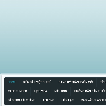
HOME
DIỄN ĐÀN VIỆT DI TRÚ
ĐĂNG KÝ THÀNH VIÊN MỚI
TÍN
CASE NUMBER
LỊCH VISA
MẪU ĐƠN
HƯỚNG DẪN CẦN THIẾT
BẢO TRỢ TÀI CHÁNH
ASK NVC
LIÊN LẠC
RAO VẶT-CLASSIFI