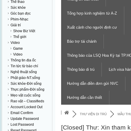
Thể thao
Sức khỏe
Tổng hợp kinh nghiệm từ A-Z
Góc bạn đọc
Phim-Nhạc
Giải trí
Xuất cảnh cho người định cư
Show Biz Việt
Thế giới
Bảo trợ tài chánh
Video
Game
Video
Thông báo của LSQ Hoa Kỳ tại TP.
Thông tin địa ốc
Tin tức từ báo chí
Thông báo di trú
Lịch visa hà
Nghệ thuật sống
Phật giáo-NT.sống
Hướng dẫn điền đơn gửi NVC
Sức khỏe-Đời sống
Thực phẩm-Đời sống
Mẹo vặt cuộc sống
Hướng dẫn cần thiết
Rao vặt – Classifieds
Account Locked Out
Email Confirm
THƯ VIỆN DI TRÚ
MẪU THƯ
Update Password
Lost Password
[Closed]
Thư: Xin tham kh
Reset Password