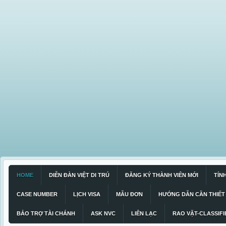
HOME
DIỄN ĐÀN VIỆT DI TRÚ
ĐĂNG KÝ THÀNH VIÊN MỚI
TÍN
CASE NUMBER
LỊCH VISA
MẪU ĐƠN
HƯỚNG DẪN CẦN THIẾT
BẢO TRỢ TÀI CHÁNH
ASK NVC
LIÊN LẠC
RAO VẶT-CLASSIFI