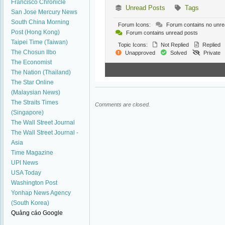
Francisco Chronicle
Unread Posts
Tags
San Jose Mercury News
South China Morning
Forum Icons:
Forum contains no unre
Post (Hong Kong)
Forum contains unread posts
Taipei Time (Taiwan)
Topic Icons:
Not Replied
Replied
The Chosun Ilbo
Unapproved
Solved
Private
The Economist
The Nation (Thailand)
The Star Online
(Malaysian News)
The Straits Times
Comments are closed.
(Singapore)
The Wall Street Journal
The Wall Street Journal -
Asia
Time Magazine
UPI News
USA Today
Washington Post
Yonhap News Agency
(South Korea)
Quảng cáo Google