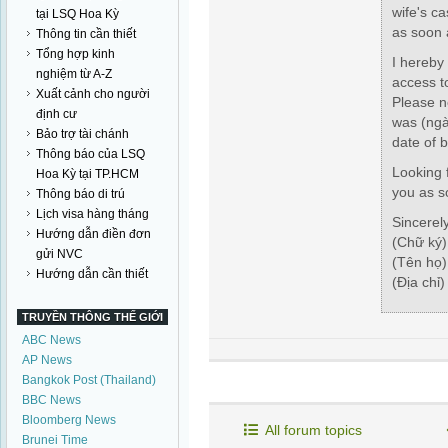
wife's ca
tại LSQ Hoa Kỳ
as soon 
Thông tin cần thiết
Tổng hợp kinh
I hereby
nghiệm từ A-Z
access t
Xuất cảnh cho người
Please n
định cư
was
(ng
Bảo trợ tài chánh
date of b
Thông báo của LSQ
Looking 
Hoa Kỳ tại TP.HCM
you as s
Thông báo di trú
Lịch visa hàng tháng
Sincerel
Hướng dẫn điền đơn
(Chữ ký)
gửi NVC
(Tên họ)
Hướng dẫn cần thiết
(Địa chỉ)
TRUYỀN THÔNG THẾ GIỚI
ABC News
AP News
Bangkok Post (Thailand)
BBC News
Bloomberg News
All forum topics
Brunei Time