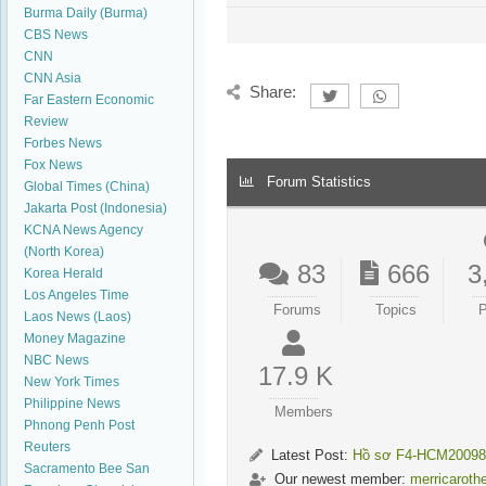
Burma Daily (Burma)
CBS News
CNN
CNN Asia
Share:
Far Eastern Economic
Review
Forbes News
Fox News
Forum Statistics
Global Times (China)
Jakarta Post (Indonesia)
KCNA News Agency
(North Korea)
83
666
3
Korea Herald
Los Angeles Time
Forums
Topics
P
Laos News (Laos)
Money Magazine
NBC News
17.9 K
New York Times
Philippine News
Members
Phnong Penh Post
Reuters
Latest Post:
Hồ sơ F4-HCM20098
Sacramento Bee
San
Our newest member:
merricaroth