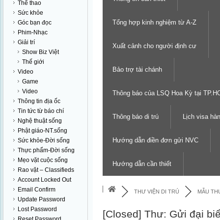
Thể thao
Sức khỏe
Tổng hợp kinh nghiệm từ A-Z
Góc bạn đọc
Phim-Nhạc
Giải trí
Xuất cảnh cho người định cư
Show Biz Việt
Thế giới
Bảo trợ tài chánh
Video
Game
Video
Thông báo của LSQ Hoa Kỳ tại TP.
Thông tin địa ốc
Tin tức từ báo chí
Thông báo di trú
Lịch visa hà
Nghệ thuật sống
Phật giáo-NT.sống
Hướng dẫn điền đơn gửi NVC
Sức khỏe-Đời sống
Thực phẩm-Đời sống
Mẹo vặt cuộc sống
Hướng dẫn cần thiết
Rao vặt – Classifieds
Account Locked Out
Email Confirm
THƯ VIỆN DI TRÚ
MẪU THƯ
Update Password
Lost Password
[Closed]
Thư: Gửi đại bi
Reset Password