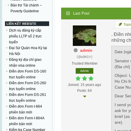
Bảo trợ Tài chánh –
Poverty Guideline
Last Post
LIÊN KẾT WEBSITE
Topic
Dịch vụ đăng ký cấp
. Điền nh
phiếu LLTP số 2 trực
những c
tuyến
Đại Sứ Quán Hoa Kỳ tại
admin
Date
(ngà
Hà Nội
(@admin)
Đăng ký địa chỉ giao
Senator
Trusted Member
nhận visa online
(Địa chỉ)
Admin
Điền đơn Form DS-160
Object: 
trực tuyến online
Ho Chi M
Điền đơn Form DS-260
Joined: 15 years ago
Case N
trực tuyến online
Posts: 64
Điền đơn Form DS-261
Dear Se
trực tuyến online
I send yo
Điền đơn Form I-864
ask for y
phiên bản mới
brief (a
Điền đơn Form I-864A
are).
phiên bản mới
Kiểm tra Case Number