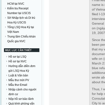
I marrie
HCM tại NVC
name is
Kiểm tra Receipt
of Vietna
Number tại USCIS
filed I-1
Sở Nhập tịch và Di trú
intervie
Hoa Kỳ USCIS
General 
Tổng LSQ Hoa Kỳ tại
on
(ngày
Việt Nam
19, 2007
Trung tâm Chiếu khán
Since th
Quốc gia NVC
been pend
that my 
MỤC LỤC CẦN THIẾT
document
Hồ sơ tại LSQ
wife on
(
Hồ sơ tại NVC
March 27
Hướng dẫn điền đơn
blue refu
gửi LSQ Hoa Kỳ
additiona
Luật & Văn bản
wrote abo
Mẫu thư mời PV
about th
Mẫu thư-Email
Thus, I 
Nhập cảnh cho người
for help
định cư
Consulat
Nộp hồ sơ bảo lãnh
City to 
Quá trình phỏng vấn