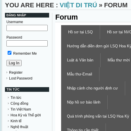
YOU ARE HERE :
VIỆT DI TRÚ
» FORUM
Forum
ĐĂNG NHẬP
Username
Hồ sơ tại LSQ
Hồ sơ tại NV
Password
Hướng dẫn điền đơn gửi LSQ Hoa K
Remember Me
Luật & Văn bản
Mẫu thư mời
Register
Mẫu thư-Email
Lost Password
Nhập cảnh cho người định cư
TIN TỨC
Tin tức
Nộp hồ sơ bảo lãnh
Cộng đồng
Tin Việt Nam
Hoa Kỳ và Thế giới
Quá trình phỏng vấn tại LSQ Hoa Kỳ
Kinh tế
Nghệ thuật
Thông tin cần thiết