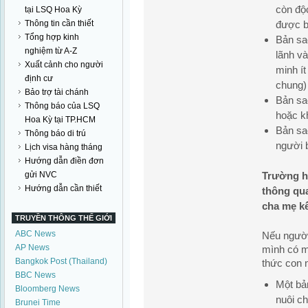
còn độ
tại LSQ Hoa Kỳ
Thông tin cần thiết
được b
Tổng hợp kinh
Bản sa
nghiệm từ A-Z
lãnh v
Xuất cảnh cho người
minh í
định cư
chung)
Bảo trợ tài chánh
Bản sa
Thông báo của LSQ
hoặc k
Hoa Kỳ tại TP.HCM
Bản sa
Thông báo di trú
người 
Lịch visa hàng tháng
Hướng dẫn điền đơn
gửi NVC
Trường h
Hướng dẫn cần thiết
thông qua
cha mẹ k
TRUYỀN THÔNG THẾ GIỚI
ABC News
Nếu người
AP News
mình có m
Bangkok Post (Thailand)
thức con n
BBC News
Một bả
Bloomberg News
nuôi ch
Brunei Time