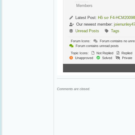
Members
Latest Post:
Hồ sơ F4-HCM20098
Our newest member:
joienunley4
Unread Posts
Tags
Forum Icons:
Forum contains no unre
Forum contains unread posts
Topic Icons:
Not Replied
Replied
Unapproved
Solved
Private
Comments are closed.