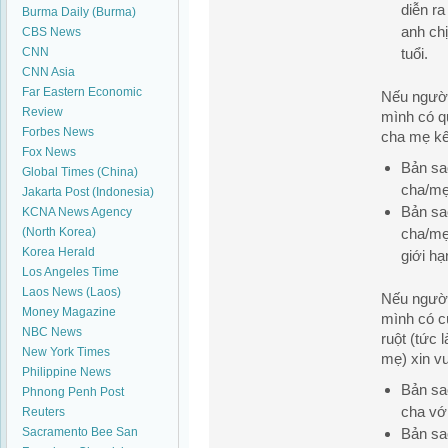
diễn ra
Burma Daily (Burma)
anh ch
CBS News
CNN
tuổi.
CNN Asia
Far Eastern Economic
Nếu người
Review
mình có q
Forbes News
cha mẹ kế,
Fox News
Bản sa
Global Times (China)
cha/mẹ
Jakarta Post (Indonesia)
Bản sa
KCNA News Agency
(North Korea)
cha/mẹ
Korea Herald
giới hạ
Los Angeles Time
Laos News (Laos)
Nếu người
Money Magazine
mình có c
NBC News
ruột (tức 
New York Times
mẹ) xin vu
Philippine News
Bản sa
Phnong Penh Post
cha vớ
Reuters
Sacramento Bee
San
Bản sa