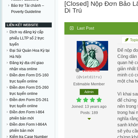
[Closed]
Nộp Đơn Bảo Lã
Bảo trợ Tài chánh –
Di Trú
Poverty Guideline
LIÊN KẾT WEBSITE
Last Post
Dịch vụ đăng ký cấp
phiếu LLTP số 2 trực
Topic
tuyến
Để nộp đơ
Đại Sứ Quán Hoa Kỳ tại
Công dân 
Hà Nội
quan hệ c
Đăng ký địa chỉ giao
giản nhất
nhận visa online
vietditru
minh có c
Điền đơn Form DS-160
(@vietditru)
một cha h
trực tuyến online
Estimable Member
Điền đơn Form DS-260
Admin
Vì khai sa
trực tuyến online
để chứng 
Điền đơn Form DS-261
nên trong
trực tuyến online
Joined: 13 years ago
trong hai 
Điền đơn Form I-864
Posts: 189
nghĩa rằng
phiên bản mới
sanh không
Điền đơn Form I-864A
sẽ yêu cầ
phiên bản mới
chứng khá
Kiểm tra Case Number