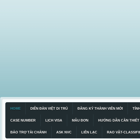
HOME
DIỄN ĐÀN VIỆT DI TRÚ
ĐĂNG KÝ THÀNH VIÊN MỚI
TÍN
CASE NUMBER
LỊCH VISA
MẪU ĐƠN
HƯỚNG DẪN CẦN THIẾT
BẢO TRỢ TÀI CHÁNH
ASK NVC
LIÊN LẠC
RAO VẶT-CLASSIFI