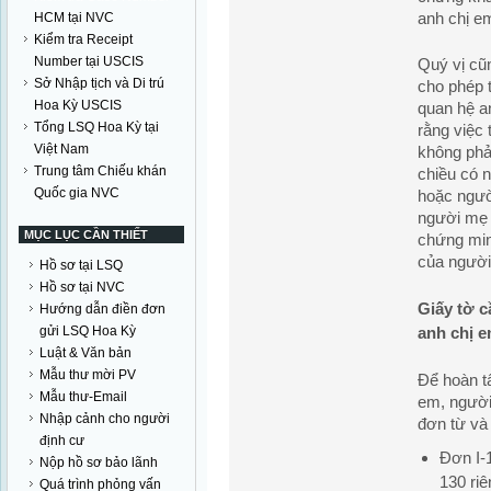
anh chị e
HCM tại NVC
Kiểm tra Receipt
Number tại USCIS
Quý vị cũ
Sở Nhập tịch và Di trú
cho phép 
Hoa Kỳ USCIS
quan hệ a
Tổng LSQ Hoa Kỳ tại
rằng việc
Việt Nam
không phải
Trung tâm Chiếu khán
chiều có 
Quốc gia NVC
hoặc ngườ
người mẹ 
MỤC LỤC CẦN THIẾT
chứng min
của người
Hồ sơ tại LSQ
Hồ sơ tại NVC
Giấy tờ c
Hướng dẫn điền đơn
gửi LSQ Hoa Kỳ
anh chị e
Luật & Văn bản
Mẫu thư mời PV
Để hoàn tấ
Mẫu thư-Email
em, người
Nhập cảnh cho người
đơn từ và 
định cư
Đơn I-
Nộp hồ sơ bảo lãnh
130 ri
Quá trình phỏng vấn