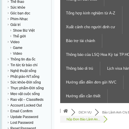
Thể thao
Sức khỏe
Tổng hợp kinh nghiệm từ A-Z
Góc bạn đọc
Phim-Nhạc
Giải trí
Xuất cảnh cho người định cư
Show Biz Việt
Thế giới
Bảo trợ tài chánh
Video
Game
Video
Thông báo của LSQ Hoa Kỳ tại TP.
Thông tin địa ốc
Tin tức từ báo chí
Thông báo di trú
Lịch visa hà
Nghệ thuật sống
Phật giáo-NT.sống
Hướng dẫn điền đơn gửi NVC
Sức khỏe-Đời sống
Thực phẩm-Đời sống
Mẹo vặt cuộc sống
Hướng dẫn cần thiết
Rao vặt – Classifieds
Account Locked Out
Email Confirm
DỊCH VỤ
Bảo Lãnh Anh Chị
Update Password
Nộp Đơn Bảo Lãnh An...
Lost Password
Reset Password