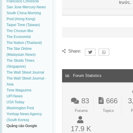
Francisco Chronicle
trước.
San Jose Mercury News
South China Morning
Post (Hong Kong)
Taipei Time (Taiwan)
The Chosun Ilbo
The Economist
The Nation (Thailand)
The Star Online
Share:
(Malaysian News)
The Straits Times
(Singapore)
The Wall Street Journal
Forum Statistics
The Wall Street Journal -
Asia
Time Magazine
UPI News
83
666
3
USA Today
Washington Post
Forums
Topics
P
Yonhap News Agency
(South Korea)
Quảng cáo Google
17.9 K