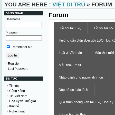
YOU ARE HERE :
VIỆT DI TRÚ
» FORUM
Forum
ĐĂNG NHẬP
Username
Hồ sơ tại LSQ
Hồ sơ tại NV
Password
Hướng dẫn điền đơn gửi LSQ Hoa K
Remember Me
Luật & Văn bản
Mẫu thư mời
Register
Mẫu thư-Email
Lost Password
Nhập cảnh cho người định cư
TIN TỨC
Tin tức
Nộp hồ sơ bảo lãnh
Cộng đồng
Tin Việt Nam
Hoa Kỳ và Thế giới
Quá trình phỏng vấn tại LSQ Hoa Kỳ
Kinh tế
Nghệ thuật
Thông tin cần thiết