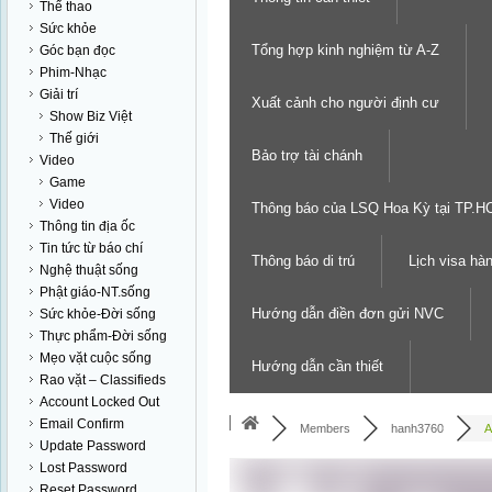
Thể thao
Sức khỏe
Tổng hợp kinh nghiệm từ A-Z
Góc bạn đọc
Phim-Nhạc
Giải trí
Xuất cảnh cho người định cư
Show Biz Việt
Thế giới
Bảo trợ tài chánh
Video
Game
Video
Thông báo của LSQ Hoa Kỳ tại TP.
Thông tin địa ốc
Tin tức từ báo chí
Thông báo di trú
Lịch visa hà
Nghệ thuật sống
Phật giáo-NT.sống
Hướng dẫn điền đơn gửi NVC
Sức khỏe-Đời sống
Thực phẩm-Đời sống
Mẹo vặt cuộc sống
Hướng dẫn cần thiết
Rao vặt – Classifieds
Account Locked Out
Email Confirm
Members
hanh3760
A
Update Password
Lost Password
Reset Password