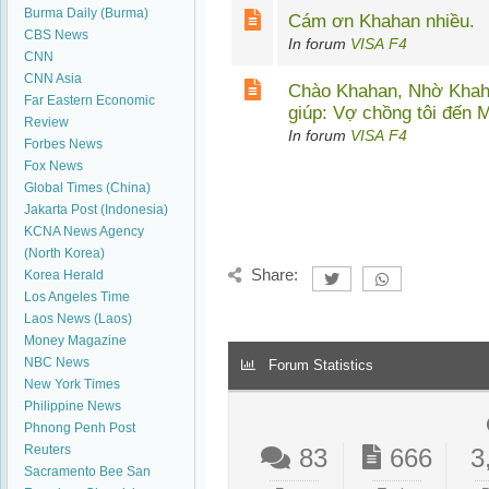
Burma Daily (Burma)
Cám ơn Khahan nhiều.
CBS News
In forum
VISA F4
CNN
CNN Asia
Chào Khahan, Nhờ Khah
Far Eastern Economic
giúp: Vợ chồng tôi đến M
Review
In forum
VISA F4
Forbes News
Fox News
Global Times (China)
Jakarta Post (Indonesia)
KCNA News Agency
(North Korea)
Share:
Korea Herald
Los Angeles Time
Laos News (Laos)
Money Magazine
NBC News
Forum Statistics
New York Times
Philippine News
Phnong Penh Post
Reuters
83
666
3
Sacramento Bee
San