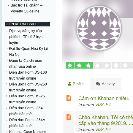
Bảo trợ Tài chánh –
Poverty Guideline
LIÊN KẾT WEBSITE
Dịch vụ đăng ký cấp
phiếu LLTP số 2 trực
tuyến
Đại Sứ Quán Hoa Kỳ tại
Hà Nội
Đăng ký địa chỉ giao
nhận visa online
Điền đơn Form DS-160
trực tuyến online
Profile
Activity
Điền đơn Form DS-260
trực tuyến online
Điền đơn Form DS-261
Cám ơn Khahan nhiều.
trực tuyến online
In forum
VISA F4
Điền đơn Form I-864
phiên bản mới
Chào Khahan, Tôi có th
Điền đơn Form I-864A
cấp vào tháng 9/2019. ..
phiên bản mới
In forum
VISA F4
Kiểm tra Case Number