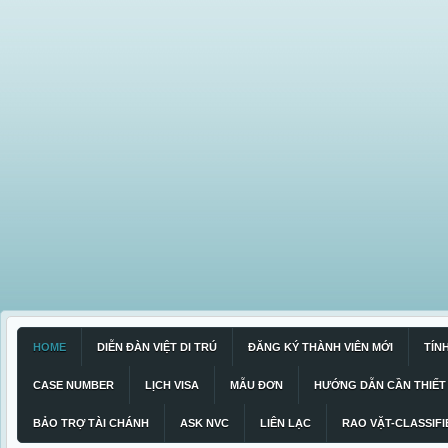
HOME
DIỄN ĐÀN VIỆT DI TRÚ
ĐĂNG KÝ THÀNH VIÊN MỚI
TÍN
CASE NUMBER
LỊCH VISA
MẪU ĐƠN
HƯỚNG DẪN CẦN THIẾT
BẢO TRỢ TÀI CHÁNH
ASK NVC
LIÊN LẠC
RAO VẶT-CLASSIFI