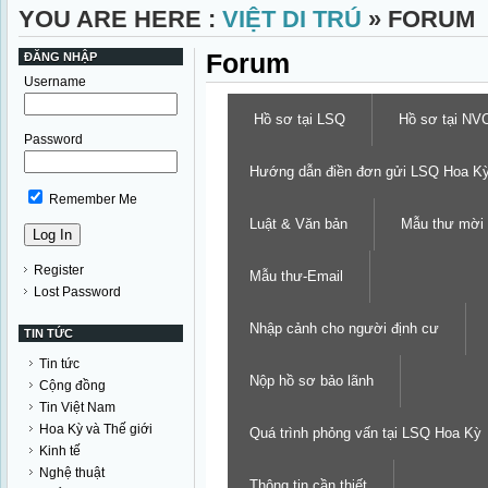
YOU ARE HERE :
VIỆT DI TRÚ
» FORUM
Forum
ĐĂNG NHẬP
Username
Hồ sơ tại LSQ
Hồ sơ tại NV
Password
Hướng dẫn điền đơn gửi LSQ Hoa K
Remember Me
Luật & Văn bản
Mẫu thư mời
Register
Mẫu thư-Email
Lost Password
Nhập cảnh cho người định cư
TIN TỨC
Tin tức
Nộp hồ sơ bảo lãnh
Cộng đồng
Tin Việt Nam
Hoa Kỳ và Thế giới
Quá trình phỏng vấn tại LSQ Hoa Kỳ
Kinh tế
Nghệ thuật
Thông tin cần thiết