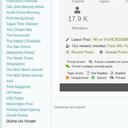
Francisco Chronicle
Forums
Topics
P
San Jose Mercury News
South China Morning
17.9 K
Post (Hong Kong)
Taipei Time (Taiwan)
Members
The Chosun Ilbo
The Economist
Latest Post:
Hồ sơ F4-HCM20098
The Nation (Thailand)
Our newest member:
Fast Win Yo
The Star Online
Recent Posts
Unread Posts
(Malaysian News)
The Straits Times
Forum Icons:
Forum contains no unre
(Singapore)
Forum contains unread posts
The Wall Street Journal
Topic Icons:
Not Replied
Replied
The Wall Street Journal -
Unapproved
Solved
Private
Asia
Time Magazine
UPI News
USA Today
Washington Post
Comments are closed.
Yonhap News Agency
(South Korea)
Quảng cáo Google