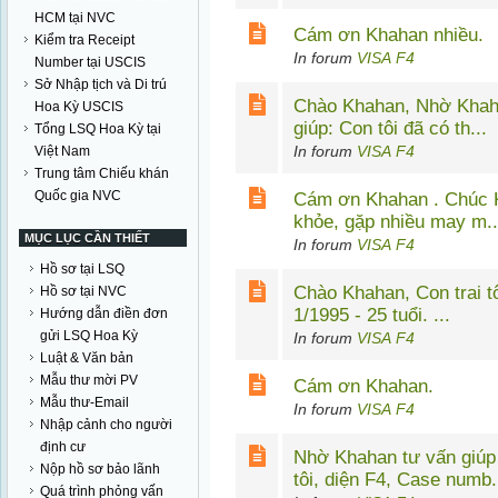
HCM tại NVC
Cám ơn Khahan nhiều.
Kiểm tra Receipt
In forum
VISA F4
Number tại USCIS
Sở Nhập tịch và Di trú
Chào Khahan, Nhờ Khahan tư vấn
Hoa Kỳ USCIS
giúp: Con tôi đã có th...
Tổng LSQ Hoa Kỳ tại
In forum
VISA F4
Việt Nam
Trung tâm Chiếu khán
Quốc gia NVC
Cám ơn Khahan . Chúc
khỏe, gặp nhiều may m..
MỤC LỤC CẦN THIẾT
In forum
VISA F4
Hồ sơ tại LSQ
Chào Khahan, Con trai tôi sanh tháng
Hồ sơ tại NVC
1/1995 - 25 tuổi. ...
Hướng dẫn điền đơn
gửi LSQ Hoa Kỳ
In forum
VISA F4
Luật & Văn bản
Mẫu thư mời PV
Cám ơn Khahan.
Mẫu thư-Email
In forum
VISA F4
Nhập cảnh cho người
định cư
Nhờ Khahan tư vấn giúp
Nộp hồ sơ bảo lãnh
tôi, diện F4, Case numb.
Quá trình phỏng vấn