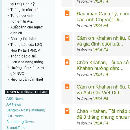
In forum
VISA F4
tại LSQ Hoa Kỳ
Thông tin cần thiết
Đầu xuân Canh Tý, chúc Khahan và
Tổng hợp kinh
các Anh Chị Việt Di...
nghiệm từ A-Z
In forum
VISA F4
Xuất cảnh cho người
định cư
Cám ơn Khahan nhiều. 
Bảo trợ tài chánh
và gia đình cuối tuầ...
Thông báo của LSQ
In forum
VISA F4
Hoa Kỳ tại TP.HCM
Thông báo di trú
Chào Khahan, Tôi đã có
Lịch visa hàng tháng
Khahan hướng dẫn:...
Hướng dẫn điền đơn
gửi NVC
In forum
VISA F4
Hướng dẫn cần thiết
Cám ơn Khahan nhiều. Chúc Khahan
và Anh Chị Việt Di t...
TRUYỀN THÔNG THẾ GIỚI
In forum
VISA F4
ABC News
AP News
Bangkok Post (Thailand)
Chào Khahan, Tôi nhập cả
BBC News
đã 3 tháng nhưng chưa n
Bloomberg News
In forum
VISA F4
Brunei Time