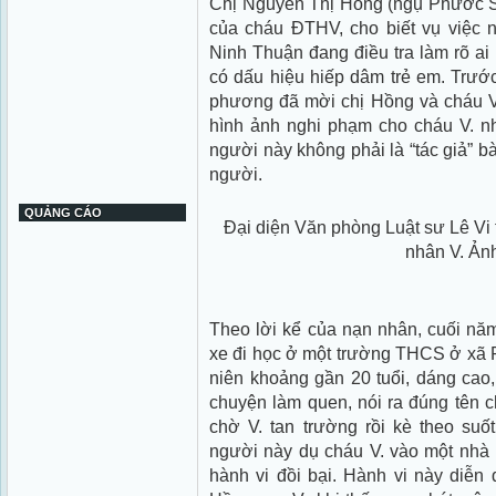
Chị Nguyễn Thị Hồng (ngụ Phước S
của cháu ĐTHV, cho biết vụ việc n
Ninh Thuận đang điều tra làm rõ ai 
có dấu hiệu hiếp dâm trẻ em. Trước
phương đã mời chị Hồng và cháu V. 
hình ảnh nghi phạm cho cháu V. n
người này không phải là “tác giả” b
người.
QUẢNG CÁO
Đại diện Văn phòng Luật sư Lê Vi t
nhân V. Ản
Theo lời kể của nạn nhân, cuối năm
xe đi học ở một trường THCS ở xã 
niên khoảng gần 20 tuổi, dáng cao,
chuyện làm quen, nói ra đúng tên c
chờ V. tan trường rồi kè theo suố
người này dụ cháu V. vào một nhà b
hành vi đồi bại. Hành vi này diễn đ