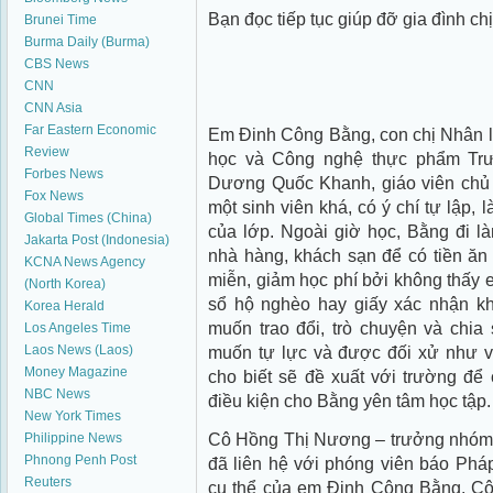
Bạn đọc tiếp tục giúp đỡ gia đình ch
Brunei Time
Burma Daily (Burma)
CBS News
CNN
CNN Asia
Far Eastern Economic
Em Đinh Công Bằng, con chị Nhân l
Review
học và Công nghệ thực phẩm Tr
Forbes News
Dương Quốc Khanh, giáo viên chủ 
Fox News
một sinh viên khá, có ý chí tự lập, 
Global Times (China)
của lớp. Ngoài giờ học, Bằng đi l
Jakarta Post (Indonesia)
nhà hàng, khách sạn để có tiền ăn
KCNA News Agency
miễn, giảm học phí bởi không thấy 
(North Korea)
sổ hộ nghèo hay giấy xác nhận kh
Korea Herald
muốn trao đổi, trò chuyện và chi
Los Angeles Time
Laos News (Laos)
muốn tự lực và được đối xử như v
Money Magazine
cho biết sẽ đề xuất với trường để 
NBC News
điều kiện cho Bằng yên tâm học tập.
New York Times
Cô Hồng Thị Nương – trưởng nhóm 
Philippine News
Phnong Penh Post
đã liên hệ với phóng viên báo Phá
Reuters
cụ thể của em Đinh Công Bằng. C