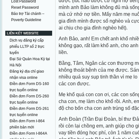
được (lúc nào được cứ nghĩ nợ tiền)
Lost Password
mình anh Bảo làm không đủ mà sống
Reset Password
mà cứ nhớ nợ tiền. Mấy năm mẹ nuôi
Bảo trợ Tài chánh –
Poverty Guideline
gia đình mình được sổ nghèo và c
ai chịu cho gia đình nghèo hết).
LIÊN KẾT WEBSITE
Anh Bảo, anh! Em chết anh khổ nhiề
Dịch vụ đăng ký cấp
không gạo, rất làm khổ anh, cho anh
phiếu LLTP số 2 trực
liền.
tuyến
Đại Sứ Quán Hoa Kỳ tại
Bằng, Tâm, Ngân các con thương mẹ
Hà Nội
không thoát bệnh của mẹ được. Sán
Đăng ký địa chỉ giao
nhiều quá suy sụp tinh thần vì mẹ l
nhận visa online
các con được.
Điền đơn Form DS-160
trực tuyến online
Mẹ khổ quá con con ơi, các con sốn
Điền đơn Form DS-260
cha con, mẹ làm cho khổ rồi. Anh, 
trực tuyến online
độ cho bốn cha con anh trúng số đặc
Điền đơn Form DS-261
trực tuyến online
Anh Đoàn (Trần Đại Đoàn, bí thư Đả
Điền đơn Form I-864
rồi còn lại chồng em, anh giúp cho 
phiên bản mới
vay tiền đóng học phí, còn 1 năm c
Điền đơn Form I-864A