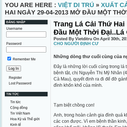
YOU ARE HERE :
VIỆT DI TRÚ
»
XUẤT C
HAI NGÀY 29-04-2013 MỞ ĐẦU MỘT THỜI 
Trang Lá Cải Thứ Hai
ĐĂNG NHẬP
Username
Đầu Một Thời Đại..Lá 
Posted By Vietditru On April 30th, 2
CHO NGƯỜI ĐỊNH CƯ
Password
Những dòng thư cuối cùng của ng
Remember Me
Đây là những lời cuối cùng trong lá
bệnh tật, chị Nguyễn Thị Mỹ Nhân (4
Register
Cà Mau), quyết định ra đi để đỡ gá
Lost Password
đình khốn khổ của mình.
TIN TỨC
Tin tức
Tạm biệt chồng con!
Cộng đồng
Tin Việt Nam
Anh, trong hoàn cảnh gia đình quá 
Hoa Kỳ và Thế giới
các con được. Vì em bệnh thần kinh,
Kinh tế