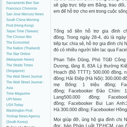
Sacramento Bee
San
sẽ gặp trực tiếp em Bằng, trao đổi,
Francisco Chronicle
em để hỗ trợ cho em trong cuộc sống,
San Jose Mercury News
South China Morning
Post (Hong Kong)
Tổng số tiền hỗ trợ gia đình c
Taipei Time (Taiwan)
đồng. Trong ngày 28-4, dù là ngày
The Chosun Ilbo
The Economist
tiếp tục chia sẻ, hỗ trợ gia đình chị 
The Nation (Thailand)
đó có nhiều người liên lạc qua F
The Star Online
Phan Tiến Dũng, Phó TGĐ Công 
(Malaysian News)
The Straits Times
Dương, tầng 8, 83A Lý thường Kiệt
(Singapore)
Hoạch (Bộ TTTT): 500.000 đồng, n
The Wall Street Journal
đồng; Hải Điệp (Hà Nội): 300.000 
The Wall Street Journal -
mẹ Bống: 1 triệu đồng; Fa
Asia
đồng; Facebooker Đảo Chìm: 1 
Time Magazine
Lang500.000 đồng; Facebo
UPI News
đồng; Facebooker Bui Lan Anh:
USA Today
Hà 300.000 đồng; Facebooker Hồng
Washington Post
Yonhap News Agency
Mọi giúp đỡ, ủng hộ gia đình chị 
(South Korea)
đọc, báo Pháp Luật TP.HCM, cao ố