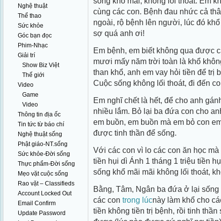
sống khổ mãi, không lối thoát. Em k
Nghệ thuật
cùng các con. Bệnh đau nhức cả th
Thể thao
ngoài, rộ bệnh lên người, lúc đó kh
Sức khỏe
sợ quá anh ơi!
Góc bạn đọc
Phim-Nhạc
Em bệnh, em biết không qua được c
Giải trí
mươi mấy năm trời toàn là khổ không
Show Biz Việt
than khổ, anh em vay hỏi tiền để trị
Thế giới
Cuộc sống không lối thoát, đi đến c
Video
Game
Em nghĩ chết là hết, để cho anh gá
Video
nhiều lắm. Bỏ lại ba đứa con cho a
Thông tin địa ốc
em buồn, em buồn mà em bỏ con em 
Tin tức từ báo chí
được tinh thần để sống.
Nghệ thuật sống
Phật giáo-NT.sống
Với các con vì lo các con ăn học mà 
Sức khỏe-Đời sống
tiền hụi dì Ánh 1 tháng 1 triệu tiền
Thực phẩm-Đời sống
sống khổ mãi mãi không lối thoát, kh
Mẹo vặt cuộc sống
Rao vặt – Classifieds
Bằng, Tâm, Ngân ba đứa ở lại sống
Account Locked Out
các con
trong lúc
này làm khổ cho cá
Email Confirm
tiền không tiền trị bệnh, rồi tinh t
Update Password