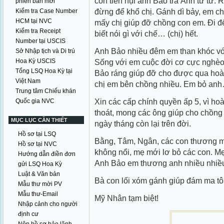
còn tiền hụi anh Bảo trả Ánh từ từ
phiên bản mới
đừng để khổ chị. Gánh dì bảy, em c
Kiểm tra Case Number
HCM tại NVC
mấy chị giúp đỡ chồng con em. Đi đ
Kiểm tra Receipt
biết nói gì với chế… (chị) hết.
Number tại USCIS
Anh Bảo nhiều đêm em than khóc vớ
Sở Nhập tịch và Di trú
Hoa Kỳ USCIS
Sống với em cuộc đời cơ cực nghèo
Tổng LSQ Hoa Kỳ tại
Bảo ráng giúp đỡ cho được qua hoàn
Việt Nam
chị em bên chồng nhiều. Em bỏ anh
Trung tâm Chiếu khán
Xin các cấp chính quyền ấp 5, vì ho
Quốc gia NVC
thoát, mong các ông giúp cho chồng
MỤC LỤC CẦN THIẾT
ngày tháng còn lại trên đời.
Hồ sơ tại LSQ
Bằng, Tâm, Ngân, các con thương mẹ
Hồ sơ tại NVC
không nổi, mẹ mới lơ bỏ các con. M
Hướng dẫn điền đơn
Anh Bảo em thương anh nhiều nhiều
gửi LSQ Hoa Kỳ
Luật & Văn bản
Bà con lối xóm gánh giúp đám ma tôi
Mẫu thư mời PV
Mẫu thư-Email
Mỹ Nhân tạm biệt!
Nhập cảnh cho người
định cư