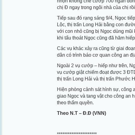
nhọn khống chế cướp 700 ngàn đồn
chị Đ ngay trong ngôi nhà của chị rồ
Tiếp sau đó rạng sáng 9/4, Ngọc tiếp
Lộc, thị trấn Long Hải bằng con đườ
với con nhỏ cũng bị Ngọc dùng mũi 
khi tẩu thoát Ngọc cũng đã hãm hiếp
Các vụ khác xảy ra cũng từ giai đo
dân có trình báo cơ quan công an đ
Ngoài 2 vụ cướp – hiếp như trên, Ng
vụ cướp giật chiếm đoạt được 3 Đ
thị trấn Long Hải và thị trấn Phước
Hiện phòng cảnh sát hình sự, công 
giao Ngọc và tang vật cho công an h
theo thẩm quyền.
Theo N.T – Đ.Đ (VNN)
**********************