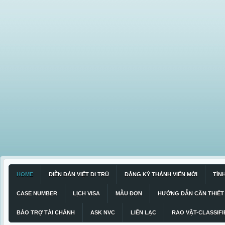
HOME
DIỄN ĐÀN VIỆT DI TRÚ
ĐĂNG KÝ THÀNH VIÊN MỚI
TÍN
CASE NUMBER
LỊCH VISA
MẪU ĐƠN
HƯỚNG DẪN CẦN THIẾT
BẢO TRỢ TÀI CHÁNH
ASK NVC
LIÊN LẠC
RAO VẶT-CLASSIFI