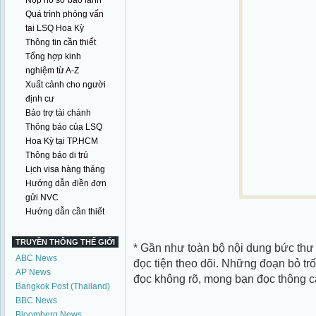
Nộp hồ sơ bảo lãnh
Quá trình phỏng vấn
tại LSQ Hoa Kỳ
Thông tin cần thiết
Tổng hợp kinh
nghiệm từ A-Z
Xuất cảnh cho người
định cư
Bảo trợ tài chánh
Thông báo của LSQ
Hoa Kỳ tại TP.HCM
Thông báo di trú
Lịch visa hàng tháng
Hướng dẫn điền đơn
gửi NVC
Hướng dẫn cần thiết
TRUYỀN THÔNG THẾ GIỚI
* Gần như toàn bộ nội dung bức thư 
ABC News
đọc tiện theo dõi. Những đoạn bỏ tr
AP News
đọc không rõ, mong bạn đọc thông 
Bangkok Post (Thailand)
BBC News
Bloomberg News