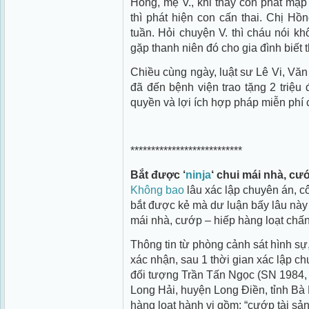
Hồng, mẹ V., khi thấy con phát mập
thì phát hiện con cấn thai. Chị Hồ
tuần. Hỏi chuyện V. thì cháu nói khô
gặp thanh niên đó cho gia đình biết 
Chiều cùng ngày, luật sư Lê Vi, Văn
đã đến bệnh viện trao tặng 2 triệu 
quyền và lợi ích hợp pháp miễn phí 
***************************
Bắt được ‘
ninja
‘ chui mái nhà, c
Không bao
lâu xác lập chuyên án, c
bắt được kẻ mà dư luận bấy lâu này k
mái nhà, cướp – hiếp hàng loạt chấn
Thông tin từ phòng cảnh sát hình sự
xác nhận, sau 1 thời gian xác lập c
đối tượng Trần Tấn Ngọc (SN 1984, 
Long Hải, huyện Long Điền, tỉnh Bà 
hàng loạt hành vi gồm: “cướp tài sản”