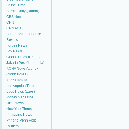
Brunei Time
Burma Daily (Burma)
CBS News
CNN
CNN Asia
Far Eastern Economic
Review
Forbes News
Fox News
Global Times (China)
Jakarta Post (Indonesia)
KCNA News Agency
(North Korea)
Korea Herald
Los Angeles Time
Laos News (Laos)
Money Magazine
NBC News
New York Times
Philippine News
Phnong Penh Post
Reuters