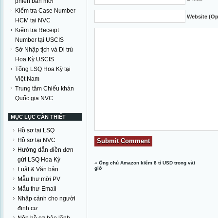
phiên bản mới
Kiểm tra Case Number
Website (Op
HCM tại NVC
Kiểm tra Receipt
Number tại USCIS
Sở Nhập tịch và Di trú
Hoa Kỳ USCIS
Tổng LSQ Hoa Kỳ tại
Việt Nam
Trung tâm Chiếu khán
Quốc gia NVC
MỤC LỤC CẦN THIẾT
Hồ sơ tại LSQ
Hồ sơ tại NVC
Hướng dẫn điền đơn
gửi LSQ Hoa Kỳ
«
Ông chủ Amazon kiếm 8 tỉ USD trong vài
giờ
Luật & Văn bản
Mẫu thư mời PV
Mẫu thư-Email
Nhập cảnh cho người
định cư