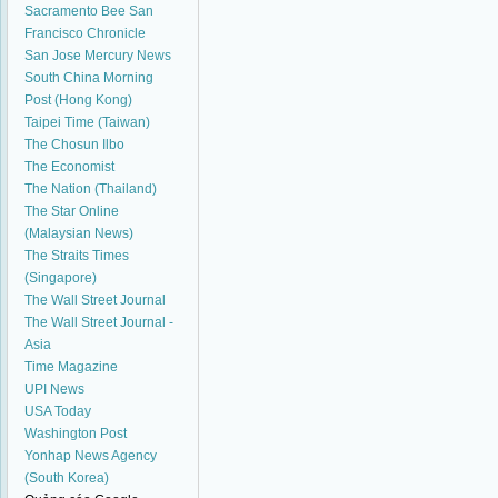
Sacramento Bee
San
Francisco Chronicle
San Jose Mercury News
South China Morning
Post (Hong Kong)
Taipei Time (Taiwan)
The Chosun Ilbo
The Economist
The Nation (Thailand)
The Star Online
(Malaysian News)
The Straits Times
(Singapore)
The Wall Street Journal
The Wall Street Journal -
Asia
Time Magazine
UPI News
USA Today
Washington Post
Yonhap News Agency
(South Korea)