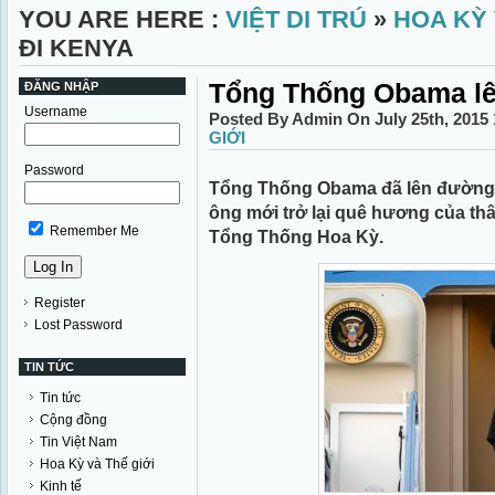
YOU ARE HERE :
VIỆT DI TRÚ
»
HOA KỲ 
ĐI KENYA
Tổng Thống Obama lê
ĐĂNG NHẬP
Username
Posted By Admin On July 25th, 2015
GIỚI
Password
Tổng Thống Obama đã lên đường đi
ông mới trở lại quê hương của thâ
Remember Me
Tổng Thống Hoa Kỳ.
Register
Lost Password
TIN TỨC
Tin tức
Cộng đồng
Tin Việt Nam
Hoa Kỳ và Thế giới
Kinh tế