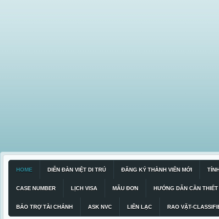
HOME
DIỄN ĐÀN VIỆT DI TRÚ
ĐĂNG KÝ THÀNH VIÊN MỚI
TÍN
CASE NUMBER
LỊCH VISA
MẪU ĐƠN
HƯỚNG DẪN CẦN THIẾT
BẢO TRỢ TÀI CHÁNH
ASK NVC
LIÊN LẠC
RAO VẶT-CLASSIFI