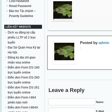
Lost Password
Reset Password
Bảo trợ Tài chánh –
Poverty Guideline
LIÊN KẾT WEBSITE
Dịch vụ đăng ký cấp
phiếu LLTP số 2 trực
Posted by
admin
tuyến
Đại Sứ Quán Hoa Kỳ tại
:
Hà Nội
Đăng ký địa chỉ giao
nhận visa online
Điền đơn Form DS-160
trực tuyến online
Điền đơn Form DS-260
trực tuyến online
Điền đơn Form DS-261
Leave a Reply
trực tuyến online
Điền đơn Form I-864
Name
phiên bản mới
Điền đơn Form I-864A
E-Mail