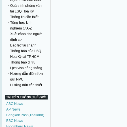
Nộp hồ sơ bảo lãnh
Quá trình phỏng vấn
tại LSQ Hoa Kỳ
Thông tin cần thiết
Tổng hợp kinh
nghiệm từ A-Z
Xuất cảnh cho người
định cư
Bảo trợ tài chánh
Thông báo của LSQ
Hoa Kỳ tại TP.HCM
Thông báo di trú
Lịch visa hàng tháng
Hướng dẫn điền đơn
gửi NVC
Hướng dẫn cần thiết
TRUYỀN THÔNG THẾ GIỚI
ABC News
AP News
Bangkok Post (Thailand)
BBC News
Bloomberg News