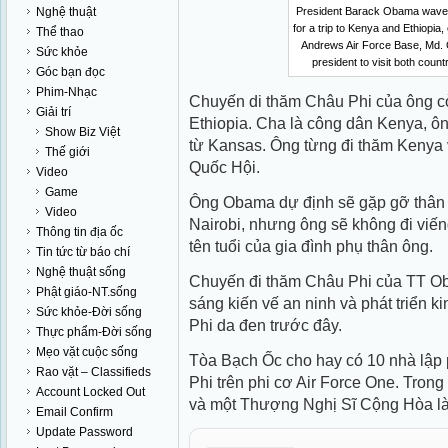
Nghệ thuật
President Barack Obama waves
for a trip to Kenya and Ethiopia
Thể thao
Andrews Air Force Base, Md. Ob
Sức khỏe
president to visit both coun
Góc bạn đọc
Phim-Nhạc
Chuyến di thăm Châu Phi của ông c
Giải trí
Ethiopia. Cha là công dân Kenya, ô
Show Biz Việt
từ Kansas. Ông từng đi thăm Kenya 
Thế giới
Quốc Hội.
Video
Game
Ông Obama dự định sẽ gặp gỡ thân 
Video
Nairobi, nhưng ông sẽ không đi viến
Thông tin địa ốc
tên tuổi của gia đình phụ thân ông.
Tin tức từ báo chí
Nghệ thuật sống
Chuyến đi thăm Châu Phi của TT O
Phật giáo-NT.sống
sáng kiến vế an ninh và phát triển 
Sức khỏe-Đời sống
Phi da đen trước đây.
Thực phẩm-Đời sống
Mẹo vặt cuộc sống
Tòa Bạch Ốc cho hay có 10 nhà lập 
Rao vặt – Classifieds
Phi trên phi cơ Air Force One. Tron
Account Locked Out
và một Thượng Nghị Sĩ Cộng Hòa là 
Email Confirm
Update Password