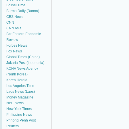
Brunei Time
Burma Daily (Burma)
CBS News
CNN
CNN Asia
Far Eastern Economic
Review
Forbes News
Fox News
Global Times (China)
Jakarta Post (Indonesia)
KCNA News Agency
(North Korea)
Korea Herald
Los Angeles Time
Laos News (Laos)
Money Magazine
NBC News
New York Times
Philippine News
Phnong Penh Post
Reuters