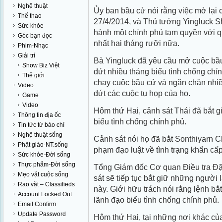
Nghệ thuật
Ủy ban bầu cử nói rằng việc mở lại 
Thể thao
27/4/2014, và Thủ tướng Yingluck Sh
Sức khỏe
hành một chính phủ tạm quyền với quy
Góc bạn đọc
nhất hai tháng rưỡi nữa.
Phim-Nhạc
Giải trí
Bà Yingluck đã yêu cầu mở cuộc bầu
Show Biz Việt
dứt nhiều tháng biểu tình chống chí
Thế giới
chay cuộc bầu cử và ngăn chặn nhi
Video
dứt các cuộc tụ họp của họ.
Game
Video
Hôm thứ Hai, cảnh sát Thái đã bắt 
Thông tin địa ốc
biểu tình chống chính phủ.
Tin tức từ báo chí
Nghệ thuật sống
Cảnh sát nói họ đã bắt Sonthiyarn C
Phật giáo-NT.sống
phạm đạo luật về tình trạng khẩn cấ
Sức khỏe-Đời sống
Thực phẩm-Đời sống
Tổng Giám đốc Cơ quan Điều tra Đặc 
Mẹo vặt cuộc sống
sát sẽ tiếp tục bắt giữ những người 
Rao vặt – Classifieds
này. Giới hữu trách nói rằng lệnh b
Account Locked Out
lãnh đạo biểu tình chống chính phủ.
Email Confirm
Update Password
Hôm thứ Hai, tại những nơi khác củ