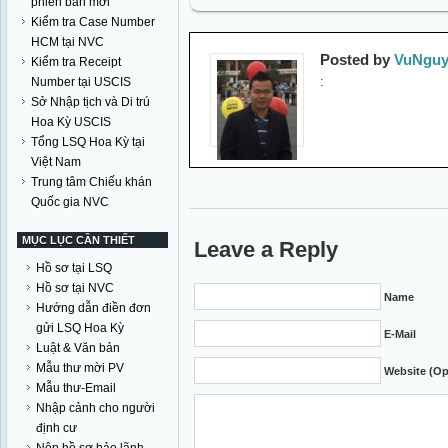
phiên bản mới
Kiểm tra Case Number
HCM tại NVC
Posted by
VuNguy
Kiểm tra Receipt
:
Number tại USCIS
Sở Nhập tịch và Di trú
Hoa Kỳ USCIS
Tổng LSQ Hoa Kỳ tại
Việt Nam
Trung tâm Chiếu khán
Quốc gia NVC
MỤC LỤC CẦN THIẾT
Leave a Reply
Hồ sơ tại LSQ
Hồ sơ tại NVC
Name
Hướng dẫn điền đơn
gửi LSQ Hoa Kỳ
E-Mail
Luật & Văn bản
Mẫu thư mời PV
Website (Op
Mẫu thư-Email
Nhập cảnh cho người
định cư