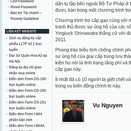
Lost Password
dân tụ tập bên ngoài Bộ Tư Pháp ở B
Reset Password
được bán trong một chương trình tr
Bảo trợ Tài chánh –
Poverty Guideline
Chương trình trợ cấp gạo cùng với 
tranh thủ được sự ủng hộ của các 
LIÊN KẾT WEBSITE
Yingluck Shinawatra thắng cử với đ
Dịch vụ đăng ký cấp
2011.
phiếu LLTP số 2 trực
Phong trào biểu tình chống chính ph
tuyến
Đại Sứ Quán Hoa Kỳ tại
sự ủng hộ của giai cấp trung lưu thà
Hà Nội
kiện họ nói là tình trạng lãng phí và
Đăng ký địa chỉ giao
cấp gạo này.
nhận visa online
Ít nhất đã có 10 người bị giết chết 
Điền đơn Form DS-160
trực tuyến online
trong vụ biến động chính trị này.
Điền đơn Form DS-260
trực tuyến online
Điền đơn Form DS-261
Vu Nguyen
trực tuyến online
Điền đơn Form I-864
phiên bản mới
Điền đơn Form I-864A