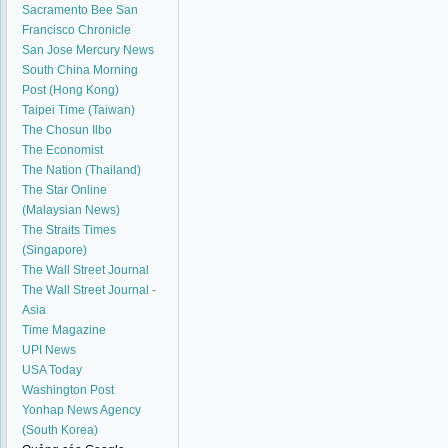
Sacramento Bee
San
Francisco Chronicle
San Jose Mercury News
South China Morning
Post (Hong Kong)
Taipei Time (Taiwan)
The Chosun Ilbo
The Economist
The Nation (Thailand)
The Star Online
(Malaysian News)
The Straits Times
(Singapore)
The Wall Street Journal
The Wall Street Journal -
Asia
Time Magazine
UPI News
USA Today
Washington Post
Yonhap News Agency
(South Korea)