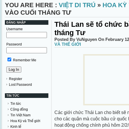
YOU ARE HERE :
VIỆT DI TRÚ
»
HOA KỲ 
VÀO CUỐI THÁNG TƯ
Thái Lan sẽ tổ chức b
ĐĂNG NHẬP
Username
tháng Tư
Posted By VuNguyen On February 12
VÀ THẾ GIỚI
Password
Remember Me
Register
Lost Password
TIN TỨC
Tin tức
Cộng đồng
Các giới chức Thái Lan cho biết sẽ
Tin Việt Nam
cho các quận mà cuộc bầu cử quốc 
Hoa Kỳ và Thế giới
hoạt động chống chính phủ hôm 2/2
Kinh tế