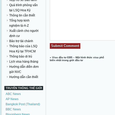
Nộp hồ sơ bảo lãnh
Quá trình phỏng vấn
tại LSQ Hoa Kỳ
Thông tin cần thiết
Tổng hợp kinh
nghiệm từ A-Z
Xuất cảnh cho người
định cư
Bảo trợ tài chánh
Thông báo của LSQ
Hoa Kỳ tại TP.HCM
Thông báo di trú
«
Visa đầu tư EB5 – Một hình thức visa phổ
biến nhất trong giới đầu tư
Lịch visa hàng tháng
Hướng dẫn điền đơn
gửi NVC
Hướng dẫn cần thiết
TRUYỀN THÔNG THẾ GIỚI
ABC News
AP News
Bangkok Post (Thailand)
BBC News
Bloomberg News