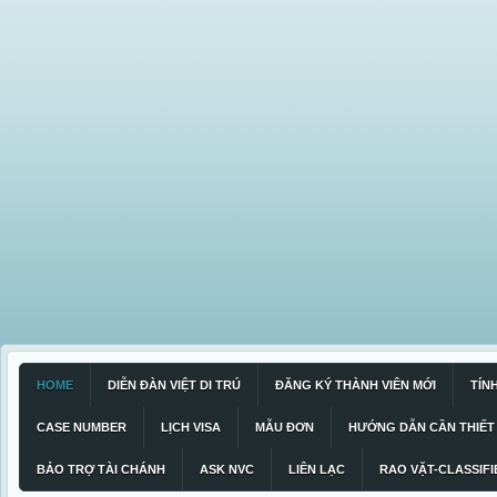
HOME
DIỄN ĐÀN VIỆT DI TRÚ
ĐĂNG KÝ THÀNH VIÊN MỚI
TÍN
CASE NUMBER
LỊCH VISA
MẪU ĐƠN
HƯỚNG DẪN CẦN THIẾT
BẢO TRỢ TÀI CHÁNH
ASK NVC
LIÊN LẠC
RAO VẶT-CLASSIFI