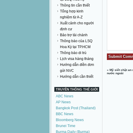
Thông tin cần thiết
Tổng hợp kinh
nghiệm từ A-Z
Xuất cảnh cho người
định cư
Bảo trợ tài chánh
Thông báo của LSQ
Hoa Kỳ tại TP.HCM
Thông báo di trú
Lịch visa hàng tháng
Hướng dẫn điền đơn
«
Mỹ siết chặt an 
gửi NVC
nước ngoài
Hướng dẫn cần thiết
TRUYỀN THÔNG THẾ GIỚI
ABC News
AP News
Bangkok Post (Thailand)
BBC News
Bloomberg News
Brunei Time
Burma Daily (Burma)