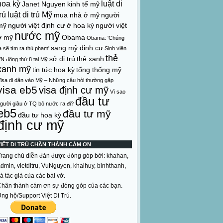
hoa kỳ
luật di
Janet Nguyen
kinh tế mỹ
rú
luật di trú Mỹ
mua nhà ở mỹ
người
mỹ
người việt định cư ở hoa kỳ
người việt
nước mỹ
ở mỹ
Obama
Obama: 'Chúng
sang mỹ định cư
a sẽ tìm ra thủ phạm'
Sinh viên
thẻ
sở di trú
thẻ xanh
N đông thứ 8 tại Mỹ
xanh mỹ
tin tức hoa kỳ
tổng thống mỹ
isa di dân vào Mỹ – Những câu hỏi thường gặp
visa eb5
visa định cư mỹ
Vì sao
đầu tư
gười giàu ở TQ bỏ nước ra đi?
eb5
đầu tư mỹ
đầu tư hoa kỳ
định cư mỹ
VIỆT DI TRÚ CHÂN THÀNH CẢM ƠN
rang chủ diễn đàn được đóng góp bởi: khahan,
dmin, vietditru, VuNguyen, khaihuy, binhthanh,
à tác giả của các bài vở.
hân thành cám ơn sự đóng góp của các bạn.
ng hộ/Support Việt Di Trú.