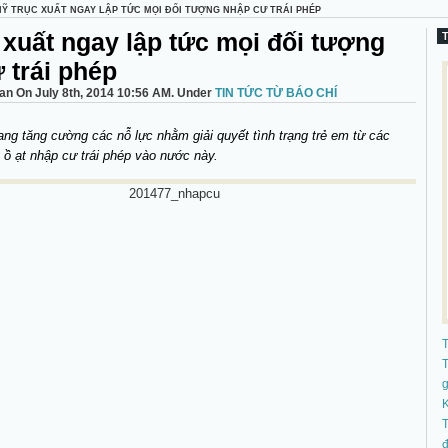
MỸ TRỤC XUẤT NGAY LẬP TỨC MỌI ĐỐI TƯỢNG NHẬP CƯ TRÁI PHÉP
 xuất ngay lập tức mọi đối tượng
 trái phép
n On July 8th, 2014 10:56 AM. Under
TIN TỨC TỪ BÁO CHÍ
ng tăng cường các nỗ lực nhằm giải quyết tình trạng trẻ em từ các
 ồ ạt nhập cư trái phép vào nước này.
T
K
T
đ