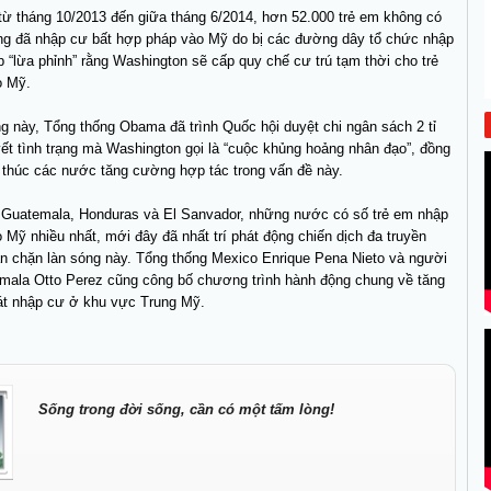
từ tháng 10/2013 đến giữa tháng 6/2014, hơn 52.000 trẻ em không có
ùng đã nhập cư bất hợp pháp vào Mỹ do bị các đường dây tổ chức nhập
 “lừa phỉnh” rằng Washington sẽ cấp quy chế cư trú tạm thời cho trẻ
o Mỹ.
g này, Tổng thống Obama đã trình Quốc hội duyệt chi ngân sách 2 tỉ
ết tình trạng mà Washington gọi là “cuộc khủng hoảng nhân đạo”, đồng
ối thúc các nước tăng cường hợp tác trong vấn đề này.
 Guatemala, Honduras và El Sanvador, những nước có số trẻ em nhập
o Mỹ nhiều nhất, mới đây đã nhất trí phát động chiến dịch đa truyền
n chặn làn sóng này. Tổng thống Mexico Enrique Pena Nieto và người
mala Otto Perez cũng công bố chương trình hành động chung về tăng
t nhập cư ở khu vực Trung Mỹ.
Sống trong đời sống, cần có một tấm lòng!