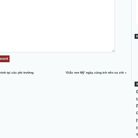
ninh tại các phi trường
‘Giấc mơ Mỹ’ ngày càng trở nên xa vời
»
t
q