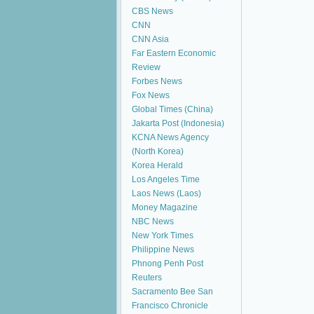
CBS News
CNN
CNN Asia
Far Eastern Economic
Review
Forbes News
Fox News
Global Times (China)
Jakarta Post (Indonesia)
KCNA News Agency
(North Korea)
Korea Herald
Los Angeles Time
Laos News (Laos)
Money Magazine
NBC News
New York Times
Philippine News
Phnong Penh Post
Reuters
Sacramento Bee
San
Francisco Chronicle