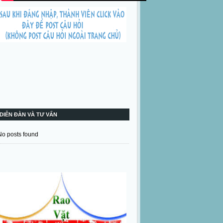
DIỄN ĐÀN VÀ TƯ VẤN
No posts found