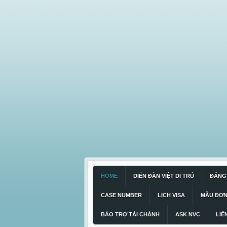
HOME
DIỄN ĐÀN VIỆT DI TRÚ
ĐĂNG 
CASE NUMBER
LỊCH VISA
MẪU ĐƠ
BẢO TRỢ TÀI CHÁNH
ASK NVC
LIÊ