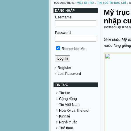
YOU ARE HERE :
VIỆT DI TRÚ
»
TIN TỨC TỪ BÁO CHÍ
» 
Mỹ trục
ĐĂNG NHẬP
Username
nhập cư
Posted By Khaha
Password
Giới chức Mỹ đa
nước láng giềng
Remember Me
Register
Lost Password
TIN TỨC
Tin tức
Cộng đồng
Tin Việt Nam
Hoa Kỳ và Thế giới
Kinh tế
Nghệ thuật
Thể thao