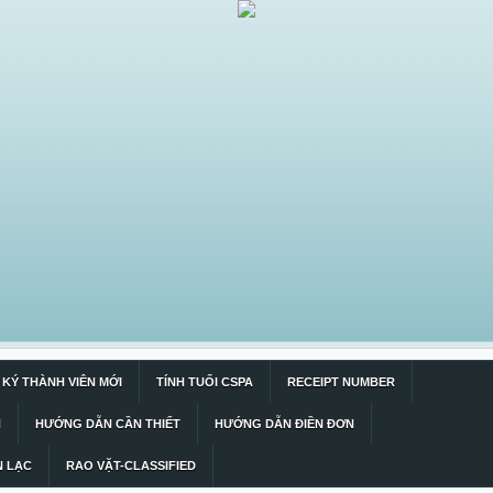
KÝ THÀNH VIÊN MỚI
TÍNH TUỔI CSPA
RECEIPT NUMBER
N
HƯỚNG DẪN CẦN THIẾT
HƯỚNG DẪN ĐIỀN ĐƠN
N LẠC
RAO VẶT-CLASSIFIED