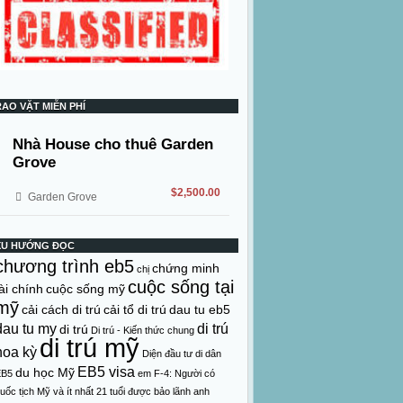
RAO VẶT MIỄN PHÍ
Nhà House cho thuê Garden
Grove
$2,500.00
Garden Grove
XU HƯỚNG ĐỌC
chương trình eb5
chứng minh
chị
cuộc sống tại
ài chính
cuộc sống mỹ
mỹ
cải cách di trú
cải tổ di trú
dau tu eb5
dau tu my
di trú
di trú
Di trú - Kiến thức chung
di trú mỹ
hoa kỳ
Diện đầu tư di dân
EB5 visa
du học Mỹ
EB5
em
F-4: Người có
uốc tịch Mỹ và ít nhất 21 tuổi được bảo lãnh anh