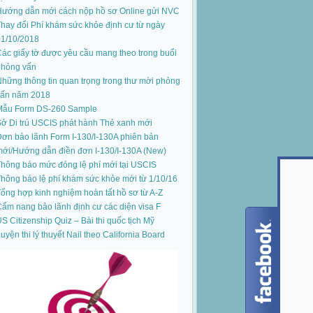
Hướng dẫn mới cách nộp hồ sơ Online gửi NVC
hay đổi Phí khám sức khỏe định cư từ ngày
01/10/2018
ác giấy tờ được yêu cầu mang theo trong buổi
phỏng vấn
hững thông tin quan trọng trong thư mời phỏng
vấn năm 2018
Mẫu Form DS-260 Sample
ở Di trú USCIS phát hành Thẻ xanh mới
ơn bảo lãnh Form I-130/I-130A phiên bản
mới
/
Hướng dẫn điền đơn I-130/I-130A (New)
hông báo mức đóng lệ phí mới tại USCIS
hông báo lệ phí khám sức khỏe mới từ 1/10/16
ổng hợp kinh nghiệm hoàn tất hồ sơ từ A-Z
ẩm nang bảo lãnh định cư các diện visa F
S Citizenship Quiz – Bài thi quốc tịch Mỹ
uyện thi lý thuyết Nail theo California Board