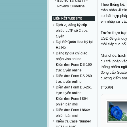
Bảo trợ Tài chánh –
Theo thống kê, 
Poverty Guideline
thân nhân đi c
cư bất hợp pháp
LIÊN KẾT WEBSITE
em nhập cư và
Dịch vụ đăng ký cấp
phiếu LLTP số 2 trực
Trước thực trạn
tuyến
USD để giải quy
Đại Sứ Quán Hoa Kỳ tại
thời tiếp tục h
Hà Nội
Đăng ký địa chỉ giao
Nhà chức trách
nhận visa online
cư trái phép và
Điền đơn Form DS-160
thông nhằm ngă
trực tuyến online
đồng cấp Guate
Điền đơn Form DS-260
cường kiểm soá
trực tuyến online
Điền đơn Form DS-261
TTXVN
trực tuyến online
Điền đơn Form I-864
phiên bản mới
Điền đơn Form I-864A
phiên bản mới
Kiểm tra Case Number