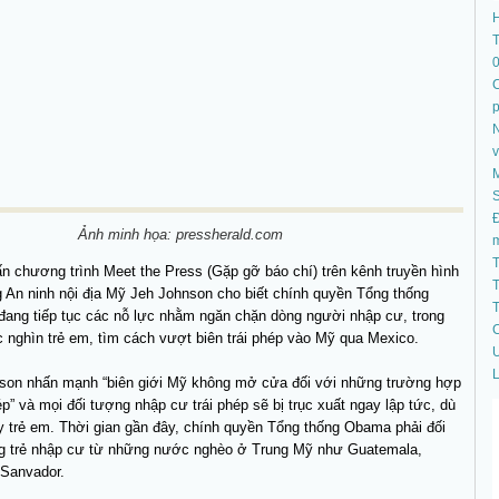
T
C
N
S
Đ
Ảnh minh họa: pressherald.com
T
ấn chương trình Meet the Press (Gặp gỡ báo chí) trên kênh truyền hình
T
 An ninh nội địa Mỹ Jeh Johnson cho biết chính quyền Tổng thống
T
ang tiếp tục các nỗ lực nhằm ngăn chặn dòng người nhập cư, trong
C
 nghìn trẻ em, tìm cách vượt biên trái phép vào Mỹ qua Mexico.
U
L
son nhấn mạnh “biên giới Mỹ không mở cửa đối với những trường hợp
ép” và mọi đối tượng nhập cư trái phép sẽ bị trục xuất ngay lập tức, dù
y trẻ em. Thời gian gần đây, chính quyền Tổng thống Obama phải đối
ng trẻ nhập cư từ những nước nghèo ở Trung Mỹ như Guatemala,
 Sanvador.