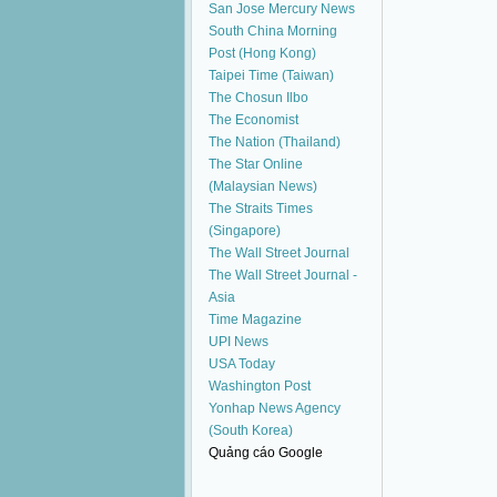
San Jose Mercury News
South China Morning
Post (Hong Kong)
Taipei Time (Taiwan)
The Chosun Ilbo
The Economist
The Nation (Thailand)
The Star Online
(Malaysian News)
The Straits Times
(Singapore)
The Wall Street Journal
The Wall Street Journal -
Asia
Time Magazine
UPI News
USA Today
Washington Post
Yonhap News Agency
(South Korea)
Quảng cáo Google