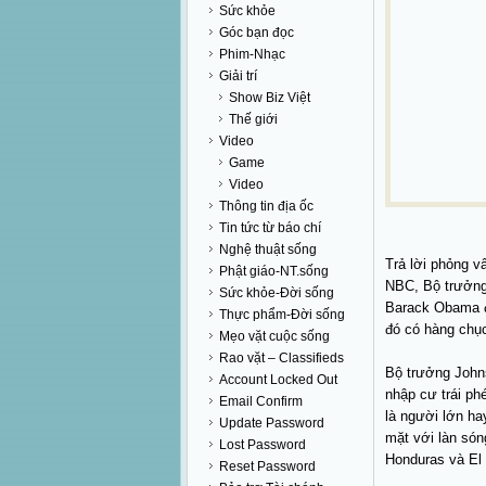
Sức khỏe
Góc bạn đọc
Phim-Nhạc
Giải trí
Show Biz Việt
Thế giới
Video
Game
Video
Thông tin địa ốc
Tin tức từ báo chí
Nghệ thuật sống
Trả lời phỏng v
Phật giáo-NT.sống
NBC, Bộ trưởng
Sức khỏe-Đời sống
Barack Obama đ
Thực phẩm-Đời sống
đó có hàng chục
Mẹo vặt cuộc sống
Rao vặt – Classifieds
Bộ trưởng John
Account Locked Out
nhập cư trái ph
Email Confirm
là người lớn ha
Update Password
mặt với làn só
Lost Password
Honduras và El
Reset Password