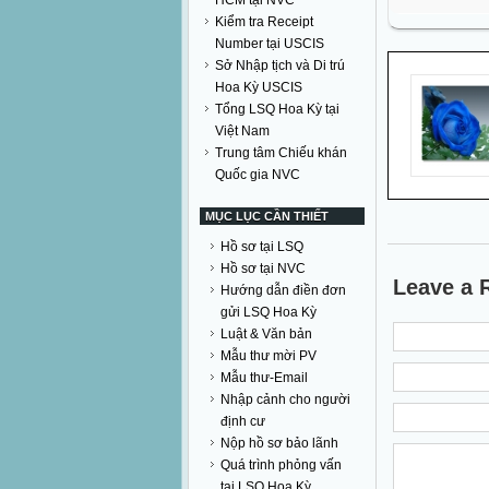
HCM tại NVC
Kiểm tra Receipt
Number tại USCIS
Sở Nhập tịch và Di trú
Hoa Kỳ USCIS
Tổng LSQ Hoa Kỳ tại
Việt Nam
Trung tâm Chiếu khán
Quốc gia NVC
MỤC LỤC CẦN THIẾT
Hồ sơ tại LSQ
Hồ sơ tại NVC
Leave a 
Hướng dẫn điền đơn
gửi LSQ Hoa Kỳ
Luật & Văn bản
Mẫu thư mời PV
Mẫu thư-Email
Nhập cảnh cho người
định cư
Nộp hồ sơ bảo lãnh
Quá trình phỏng vấn
tại LSQ Hoa Kỳ