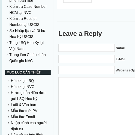
phiên bản mới
Kiểm tra Case Number
HCM tại NVC
Kiểm tra Receipt
Number tại USCIS
Sở Nhập tịch và Di trú
Leave a Reply
Hoa Kỳ USCIS
Tổng LSQ Hoa Kỳ tại
Name
Việt Nam
Trung tâm Chiếu khán
E-Mail
Quốc gia NVC
Website (Op
MỤC LỤC CẦN THIẾT
Hồ sơ tại LSQ
Hồ sơ tại NVC
Hướng dẫn điền đơn
gửi LSQ Hoa Kỳ
Luật & Văn bản
Mẫu thư mời PV
Mẫu thư-Email
Nhập cảnh cho người
định cư