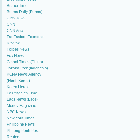
Brunei Time
Burma Daily (Burma)
CBS News
CNN
CNN Asia
Far Eastern Economic
Review
Forbes News
Fox News
Global Times (China)
Jakarta Post (Indonesia)
KCNA News Agency
(North Korea)
Korea Herald
Los Angeles Time
Laos News (Laos)
Money Magazine
NBC News
New York Times
Philippine News
Phnong Penh Post
Reuters