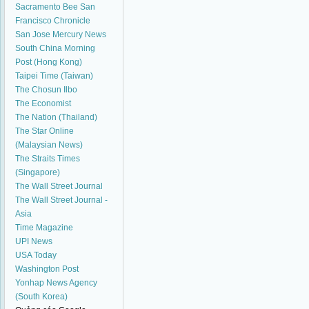
Sacramento Bee
San
Francisco Chronicle
San Jose Mercury News
South China Morning
Post (Hong Kong)
Taipei Time (Taiwan)
The Chosun Ilbo
The Economist
The Nation (Thailand)
The Star Online
(Malaysian News)
The Straits Times
(Singapore)
The Wall Street Journal
The Wall Street Journal -
Asia
Time Magazine
UPI News
USA Today
Washington Post
Yonhap News Agency
(South Korea)