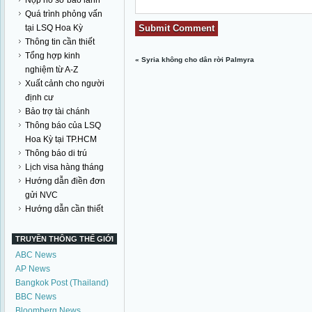
Nộp hồ sơ bảo lãnh
Quá trình phỏng vấn
tại LSQ Hoa Kỳ
Thông tin cần thiết
Tổng hợp kinh
«
Syria không cho dân rời Palmyra
nghiệm từ A-Z
Xuất cảnh cho người
định cư
Bảo trợ tài chánh
Thông báo của LSQ
Hoa Kỳ tại TP.HCM
Thông báo di trú
Lịch visa hàng tháng
Hướng dẫn điền đơn
gửi NVC
Hướng dẫn cần thiết
TRUYỀN THÔNG THẾ GIỚI
ABC News
AP News
Bangkok Post (Thailand)
BBC News
Bloomberg News