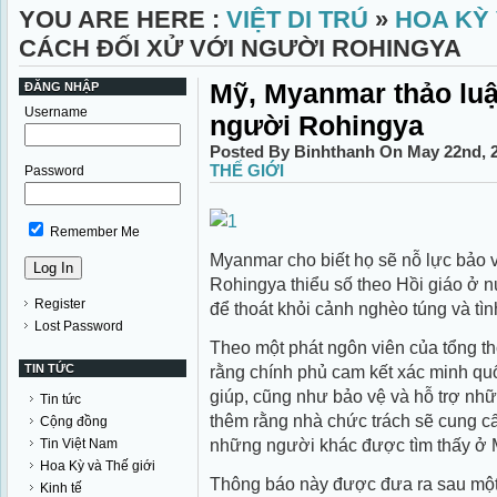
YOU ARE HERE :
VIỆT DI TRÚ
»
HOA KỲ 
CÁCH ĐỐI XỬ VỚI NGƯỜI ROHINGYA
Mỹ, Myanmar thảo luậ
ĐĂNG NHẬP
Username
người Rohingya
Posted By Binhthanh On May 22nd, 
THẾ GIỚI
Password
Remember Me
Myanmar cho biết họ sẽ nỗ lực bảo 
Rohingya thiểu số theo Hồi giáo ở
Register
để thoát khỏi cảnh nghèo túng và tìn
Lost Password
Theo một phát ngôn viên của tổng t
TIN TỨC
rằng chính phủ cam kết xác minh qu
giúp, cũng như bảo vệ và hỗ trợ n
Tin tức
thêm rằng nhà chức trách sẽ cung c
Cộng đồng
những người khác được tìm thấy ở
Tin Việt Nam
Hoa Kỳ và Thế giới
Thông báo này được đưa ra sau một
Kinh tế