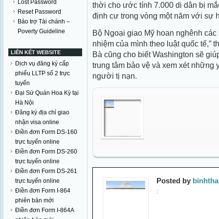
Lost Password
thời cho ước tính 7.000 di dân bị mắc
Reset Password
định cư trong vòng một năm với sự h
Bảo trợ Tài chánh –
Poverty Guideline
Bộ Ngoại giao Mỹ hoan nghênh các c
nhiệm của mình theo luật quốc tế,” t
LIÊN KẾT WEBSITE
Bà cũng cho biết Washington sẽ giú
Dịch vụ đăng ký cấp
trung tâm bảo vệ và xem xét những y
phiếu LLTP số 2 trực
người tị nạn.
tuyến
Đại Sứ Quán Hoa Kỳ tại
Hà Nội
Đăng ký địa chỉ giao
nhận visa online
Điền đơn Form DS-160
trực tuyến online
Điền đơn Form DS-260
trực tuyến online
Điền đơn Form DS-261
Posted by
binhth
trực tuyến online
Điền đơn Form I-864
:
phiên bản mới
Điền đơn Form I-864A