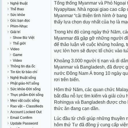
Tổng thống Myanmar và Phó Ngoại t
Nghệ thuật
Nyapyitaw. Nhà ngoại giao cao cấp 
Thể thao
Sức khỏe
Myanmar “cải thiện tình hình ở ban
Góc bạn đọc
thấy lựa chọn duy nhất của họ là mạ
Phim-Nhạc
Trong khi đó cùng ngày thứ Năm, cá
Giải trí
Myanmar đã gặp gỡ những người đồn
Show Biz Việt
Thế giới
để thảo luận về cuộc khủng hoảng, 
Video
vực lớn hơn sẽ được tổ chức vào tu
Game
Khoảng 3.000 người tị nạn và di dân
Video
Thông tin địa ốc
Myanmar và Bangladesh, đã được gi
Tin tức từ báo chí
nước Đông Nam Á trong 10 ngày qua
Nghệ thuật sống
rơi trên biển.
Phật giáo-NT.sống
Hôm thứ Năm, các quan chức Malaysi
Sức khỏe-Đời sống
Thực phẩm-Đời sống
bắt đầu nỗ lực tìm kiếm và giải cứu
Mẹo vặt cuộc sống
Rohingya và Bangladesh được cho là 
Rao vặt – Classifieds
thức ăn đang cạn dần.
Account Locked Out
Email Confirm
Lúc đầu từ chối giúp những thuyền 
Update Password
hôm thứ Tư đã đồng ý cung cấp viện 