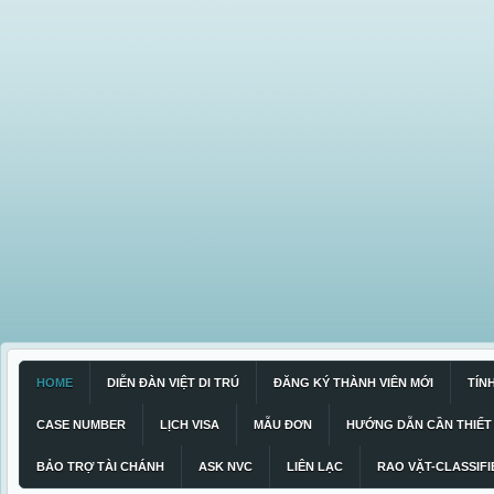
HOME
DIỄN ĐÀN VIỆT DI TRÚ
ĐĂNG KÝ THÀNH VIÊN MỚI
TÍN
CASE NUMBER
LỊCH VISA
MẪU ĐƠN
HƯỚNG DẪN CẦN THIẾT
BẢO TRỢ TÀI CHÁNH
ASK NVC
LIÊN LẠC
RAO VẶT-CLASSIFI