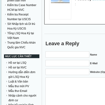
phiên bản mới
:
Kiểm tra Case Number
HCM tại NVC
Kiểm tra Receipt
Number tại USCIS
Sở Nhập tịch và Di trú
Hoa Kỳ USCIS
Tổng LSQ Hoa Kỳ tại
Việt Nam
Leave a Reply
Trung tâm Chiếu khán
Quốc gia NVC
Name
MỤC LỤC CẦN THIẾT
Hồ sơ tại LSQ
E-Mail
Hồ sơ tại NVC
Hướng dẫn điền đơn
Website (Op
gửi LSQ Hoa Kỳ
Luật & Văn bản
Mẫu thư mời PV
Mẫu thư-Email
Nhập cảnh cho người
định cư