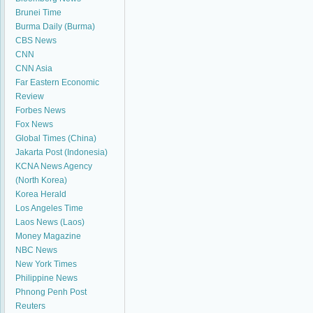
Brunei Time
Burma Daily (Burma)
CBS News
CNN
CNN Asia
Far Eastern Economic
Review
Forbes News
Fox News
Global Times (China)
Jakarta Post (Indonesia)
KCNA News Agency
(North Korea)
Korea Herald
Los Angeles Time
Laos News (Laos)
Money Magazine
NBC News
New York Times
Philippine News
Phnong Penh Post
Reuters