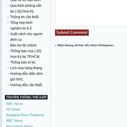
Nộp hồ sơ bảo lãnh
Quá trình phỏng vấn
tại LSQ Hoa Kỳ
Thông tin cần thiết
Tổng hợp kinh
nghiệm từ A-Z
Xuất cảnh cho người
định cư
Bảo trợ tài chánh
«
Nhật Hoàng Akihito đến thăm Philippines
Thông báo của LSQ
Hoa Kỳ tại TP.HCM
Thông báo di trú
Lịch visa hàng tháng
Hướng dẫn điền đơn
gửi NVC
Hướng dẫn cần thiết
TRUYỀN THÔNG THẾ GIỚI
ABC News
AP News
Bangkok Post (Thailand)
BBC News
Bloomberg News