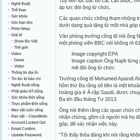
Tuy liên tục bác bỏ các cáo buộc, n
Nghệ thuật
áp lực đòi ông từ chức.
Thể thao
Sức khỏe
Các quan chức chống tham nhũng trư
Góc bạn đọc
dưới dạng quà tặng từ một nhà góp 
Phim-Nhạc
Giải trí
Văn phòng trưởng công tố nói ông Naj
Show Biz Việt
một phóng viên BBC nói không rõ 61 t
Thế giới
Image copyright
EPA
Video
Game
Image caption
Ông Najib từng 
Video
mẽ đòi ông từ chức
Thông tin địa ốc
Trưởng công tố Mohamed Apandi Ali n
Tin tức từ báo chí
hôm thứ Ba rằng số tiền là một khoả
Nghệ thuật sống
Phật giáo-NT.sống
hoàng gia ở Ả-rập Saudi, được chuy
Sức khỏe-Đời sống
Ba tới đầu tháng Tư 2013.
Thực phẩm-Đời sống
Ông nói thêm rằng các quan chức c
Mẹo vặt cuộc sống
Rao vặt – Classifieds
nhân chứng, gồm cả người mà họ đã
Account Locked Out
góp, để xác nhận việc này.
Email Confirm
“Tôi thấy thỏa đáng khi nói rằng kh
Update Password