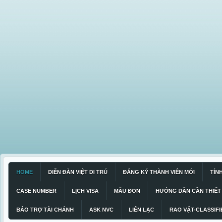
HOME
DIỄN ĐÀN VIỆT DI TRÚ
ĐĂNG KÝ THÀNH VIÊN MỚI
TÍN
CASE NUMBER
LỊCH VISA
MẪU ĐƠN
HƯỚNG DẪN CẦN THIẾT
BẢO TRỢ TÀI CHÁNH
ASK NVC
LIÊN LẠC
RAO VẶT-CLASSIFI