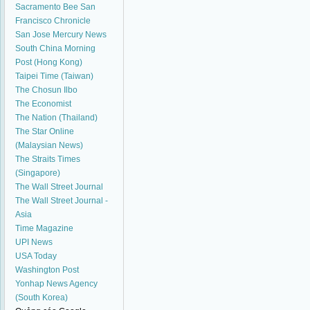
Sacramento Bee
San
Francisco Chronicle
San Jose Mercury News
South China Morning
Post (Hong Kong)
Taipei Time (Taiwan)
The Chosun Ilbo
The Economist
The Nation (Thailand)
The Star Online
(Malaysian News)
The Straits Times
(Singapore)
The Wall Street Journal
The Wall Street Journal -
Asia
Time Magazine
UPI News
USA Today
Washington Post
Yonhap News Agency
(South Korea)