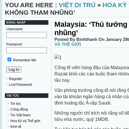
YOU ARE HERE :
VIỆT DI TRÚ
»
HOA KỲ 
KHÔNG THAM NHŨNG’
Malaysia: ‘Thủ tướng
ĐĂNG NHẬP
Username
nhũng’
Posted By Binhthanh On January 28t
VÀ THẾ GIỚI
Password
Remember Me
Công tố viên hàng đầu của Malaysia
Razak khỏi các cáo buộc tham nhũng 
Register
lâu nay.
Lost Password
Văn phòng trưởng công tố nói rằng 
TIN TỨC
vào tài khoản ngân hàng cá nhân của
đình hoàng tộc Ả-rập Saudi.
Tin tức
Cộng đồng
Những người chỉ trích nói rằng số ti
Tin Việt Nam
hữu nhà nước, quỹ 1MDB.
Hoa Kỳ và Thế giới
Kinh tế