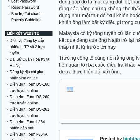
đóng góp đó là một dạng đút lót, tha
Lost Password
Reset Password
rằng các bằng chứng không cho thấ
Bảo trợ Tài chánh –
dụng như một thứ để “xui khiến ho
Poverty Guideline
khiến ông làm bất kỳ điều gì trong c
Malaysia có kỳ tổng tuyển cử lần cu
LIÊN KẾT WEBSITE
kết quả đảng của ông Najib trở lại
Dịch vụ đăng ký cấp
thấp nhất từ trước tới nay.
phiếu LLTP số 2 trực
tuyến
Trưởng công tố cũng nói rằng ông N
Đại Sứ Quán Hoa Kỳ tại
liên quan tới ba cuộc điều tra khác
Hà Nội
được thực hiện đối với ông.
Đăng ký địa chỉ giao
nhận visa online
Điền đơn Form DS-160
trực tuyến online
Điền đơn Form DS-260
trực tuyến online
Điền đơn Form DS-261
trực tuyến online
Điền đơn Form I-864
phiên bản mới
Điền đơn Form I-864A
Posted by
binhth