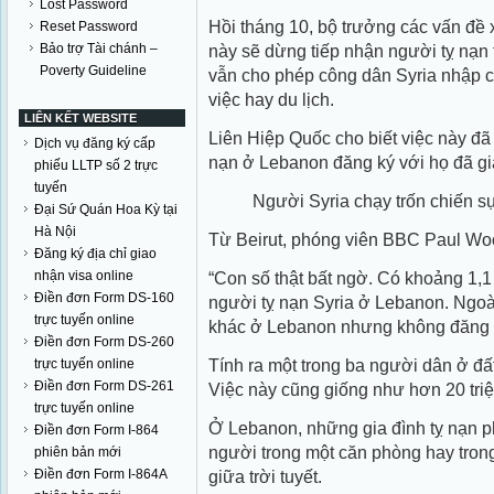
Lost Password
Hồi tháng 10, bộ trưởng các vấn đề
Reset Password
Bảo trợ Tài chánh –
này sẽ dừng tiếp nhận người tỵ nạ
Poverty Guideline
vẫn cho phép công dân Syria nhập 
việc hay du lịch.
LIÊN KẾT WEBSITE
Liên Hiệp Quốc cho biết việc này đ
Dịch vụ đăng ký cấp
nạn ở Lebanon đăng ký với họ đã giả
phiếu LLTP số 2 trực
tuyến
Người Syria chạy trốn chiến 
Đại Sứ Quán Hoa Kỳ tại
Hà Nội
Từ Beirut, phóng viên BBC Paul Woo
Đăng ký địa chỉ giao
nhận visa online
“Con số thật bất ngờ. Có khoảng 1,1 
Điền đơn Form DS-160
người tỵ nạn Syria ở Lebanon. Ngoài 
trực tuyến online
khác ở Lebanon nhưng không đăng 
Điền đơn Form DS-260
Tính ra một trong ba người dân ở đ
trực tuyến online
Điền đơn Form DS-261
Việc này cũng giống như hơn 20 tri
trực tuyến online
Ở Lebanon, những gia đình tỵ nạn p
Điền đơn Form I-864
người trong một căn phòng hay tron
phiên bản mới
Điền đơn Form I-864A
giữa trời tuyết.