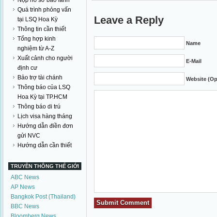
Nộp hồ sơ bảo lãnh
Quá trình phỏng vấn
Leave a Reply
tại LSQ Hoa Kỳ
Thông tin cần thiết
Tổng hợp kinh
Name
nghiệm từ A-Z
Xuất cảnh cho người
E-Mail
định cư
Bảo trợ tài chánh
Website (Op
Thông báo của LSQ
Hoa Kỳ tại TP.HCM
Thông báo di trú
Lịch visa hàng tháng
Hướng dẫn điền đơn
gửi NVC
Hướng dẫn cần thiết
TRUYỀN THÔNG THẾ GIỚI
ABC News
AP News
Bangkok Post (Thailand)
BBC News
Bloomberg News