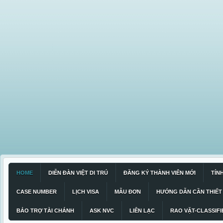
HOME
DIỄN ĐÀN VIỆT DI TRÚ
ĐĂNG KÝ THÀNH VIÊN MỚI
TÍN
CASE NUMBER
LỊCH VISA
MẪU ĐƠN
HƯỚNG DẪN CẦN THIẾT
BẢO TRỢ TÀI CHÁNH
ASK NVC
LIÊN LẠC
RAO VẶT-CLASSIFI