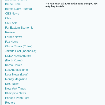
«
9 nạn nhân đã được nhận dạng trong vụ rớt
Brunei Time
máy bay AirAsia
Burma Daily (Burma)
CBS News
CNN
CNN Asia
Far Eastern Economic
Review
Forbes News
Fox News
Global Times (China)
Jakarta Post (Indonesia)
KCNA News Agency
(North Korea)
Korea Herald
Los Angeles Time
Laos News (Laos)
Money Magazine
NBC News
New York Times
Philippine News
Phnong Penh Post
Reuters