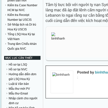
phiên bản mới
Tâm lý bực bội với người tỵ nạn Syri
Kiểm tra Case Number
làng mạc đã áp đặt lệnh cấm người
HCM tại NVC
Lebanon lo ngại rằng sự cân bằng t
Kiểm tra Receipt
Number tại USCIS
cuối cùng dẫn đến việc kích hoạt một
Sở Nhập tịch và Di trú
Hoa Kỳ USCIS
Tổng LSQ Hoa Kỳ tại
Việt Nam
Trung tâm Chiếu khán
Quốc gia NVC
MỤC LỤC CẦN THIẾT
Hồ sơ tại LSQ
Hồ sơ tại NVC
Posted by
binhth
Hướng dẫn điền đơn
:
gửi LSQ Hoa Kỳ
Luật & Văn bản
Mẫu thư mời PV
Mẫu thư-Email
Nhập cảnh cho người
định cư