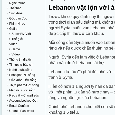
Nghệ thuật
Lebanon vật lộn với 
Thể thao
Sức khỏe
Trước khi có quy định này thì ngườ
Góc bạn đọc
trong thời gian sáu tháng mà không 
Phim-Nhạc
người Syria muốn vào Lebanon phải 
Giải trí
được cấp thị thực ở cửa khẩu.
Show Biz Việt
Thế giới
Mỗi công dân Syria muốn vào Lebano
Video
ràng và nếu được chấp thuận họ sẽ 
Game
Video
Người Syria đến làm việc ở Lebanon
Thông tin địa ốc
nhân nào đó ở Lebanon tài trợ.
Tin tức từ báo chí
Nghệ thuật sống
Lebanon từ lâu đã phải đối phó với 
Phật giáo-NT.sống
tranh ở Syria.
Sức khỏe-Đời sống
Thực phẩm-Đời sống
Hiện có hơn 1,1 người tỵ nạn đã đ
Mẹo vặt cuộc sống
với một phần tư dân số nước này – 
Rao vặt – Classifieds
tầng và nguồn lực của Lebanon.
Account Locked Out
Email Confirm
Chính phủ Lebanon cho biết con số n
Update Password
khoảng 1,6 triệu.