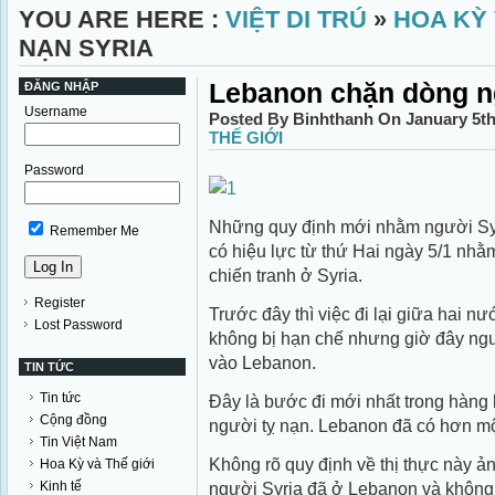
YOU ARE HERE :
VIỆT DI TRÚ
»
HOA KỲ 
NẠN SYRIA
Lebanon chặn dòng n
ĐĂNG NHẬP
Username
Posted By Binhthanh On January 5th
THẾ GIỚI
Password
Những quy định mới nhằm người Syr
Remember Me
có hiệu lực từ thứ Hai ngày 5/1 nhằ
chiến tranh ở Syria.
Register
Trước đây thì việc đi lại giữa hai 
Lost Password
không bị hạn chế nhưng giờ đây ngư
vào Lebanon.
TIN TỨC
Tin tức
Đây là bước đi mới nhất trong hàng
Cộng đồng
người tỵ nạn. Lebanon đã có hơn một
Tin Việt Nam
Không rõ quy định về thị thực này 
Hoa Kỳ và Thế giới
Kinh tế
người Syria đã ở Lebanon và không 