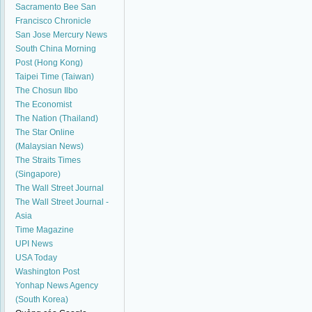
Sacramento Bee
San
Francisco Chronicle
San Jose Mercury News
South China Morning
Post (Hong Kong)
Taipei Time (Taiwan)
The Chosun Ilbo
The Economist
The Nation (Thailand)
The Star Online
(Malaysian News)
The Straits Times
(Singapore)
The Wall Street Journal
The Wall Street Journal -
Asia
Time Magazine
UPI News
USA Today
Washington Post
Yonhap News Agency
(South Korea)