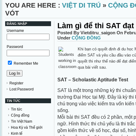
YOU ARE HERE :
VIỆT DI TRÚ
»
CỘNG Đ
VÓT
Làm gì để thi SAT đạt
ĐĂNG NHẬP
Username
Posted By Vietditru_saigon On Febru
Under
CỘNG ĐỒNG
Password
Khi bạn có quyết định đi du học
điểm SAT và yêu cầu đầu vào củ
quyết thi như thế nào để đạt đi
Remember Me
qua bài viết sau.
SAT – Scholastic Aptitude Test
Register
Lost Password
SAT là một trong những kỳ thi chuẩn
trường Đại Học tại Mỹ. Đây là kỳ thi
TIN TỨC
chú trọng vào việc kiểm tra vốn kiến
Tin tức
sống.
Cộng đồng
Mỗi bài thi SAT đều có 2 phần, một p
Tin Việt Nam
ngữ. Hình thức thi chủ yếu là thi tr
Hoa Kỳ và Thế giới
gồm kiến thức về số học, đại số, hìn
Kinh tế