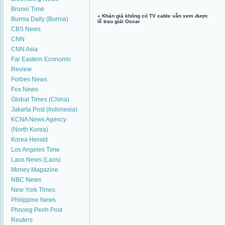
Brunei Time
«
Khán giả không có TV cable vẫn xem được
Burma Daily (Burma)
lễ trao giải Oscar
CBS News
CNN
CNN Asia
Far Eastern Economic
Review
Forbes News
Fox News
Global Times (China)
Jakarta Post (Indonesia)
KCNA News Agency
(North Korea)
Korea Herald
Los Angeles Time
Laos News (Laos)
Money Magazine
NBC News
New York Times
Philippine News
Phnong Penh Post
Reuters