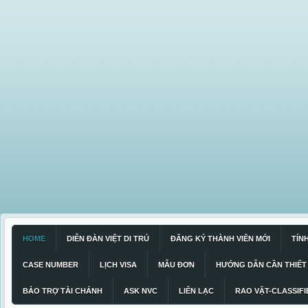
HOME
DIỄN ĐÀN VIỆT DI TRÚ
ĐĂNG KÝ THÀNH VIÊN MỚI
TÍN
CASE NUMBER
LỊCH VISA
MẪU ĐƠN
HƯỚNG DẪN CẦN THIẾT
BẢO TRỢ TÀI CHÁNH
ASK NVC
LIÊN LẠC
RAO VẶT-CLASSIFI