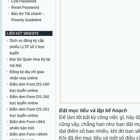
Lost Password
Reset Password
Bảo trợ Tài chánh –
Poverty Guideline
LIÊN KẾT WEBSITE
Dịch vụ đăng ký cấp
phiếu LLTP số 2 trực
tuyến
Đại Sứ Quán Hoa Kỳ tại
Hà Nội
Đăng ký địa chỉ giao
nhận visa online
Điền đơn Form DS-160
trực tuyến online
Điền đơn Form DS-260
trực tuyến online
Điền đơn Form DS-261
Đặt mục tiêu và lập kế hoạch
trực tuyến online
Để làm tốt bất kỳ công việc gì, hãy đ
Điền đơn Form I-864
cũng vậy, chẳng hạn như bạn đặt mục
phiên bản mới
đạt điểm số bao nhiêu, khi đó bạn sẽ
Điền đơn Form I-864A
Khi đã lên mục tiêu và một số điều c