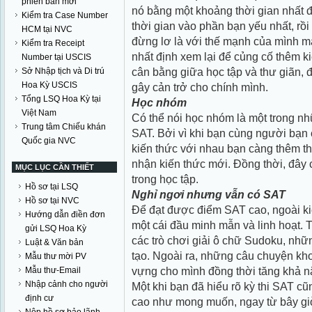
phiên bản mới
nó bằng một khoảng thời gian nhất 
Kiểm tra Case Number
thời gian vào phần bạn yếu nhất, rồ
HCM tại NVC
đừng lơ là với thế mạnh của mình m
Kiểm tra Receipt
nhất định xem lại để củng cố thêm ki
Number tại USCIS
cân bằng giữa học tập và thư giãn, 
Sở Nhập tịch và Di trú
Hoa Kỳ USCIS
gây cản trở cho chính mình.
Tổng LSQ Hoa Kỳ tại
Học nhóm
Việt Nam
Có thể nói học nhóm là một trong nh
Trung tâm Chiếu khán
SAT. Bởi vì khi bạn cùng người bạn 
Quốc gia NVC
kiến thức với nhau bạn càng thêm thí
nhận kiến thức mới. Đồng thời, đây 
MỤC LỤC CẦN THIẾT
trong học tập.
Hồ sơ tại LSQ
Nghỉ ngơi nhưng vẫn có SAT
Hồ sơ tại NVC
Để đạt được điểm SAT cao, ngoài ki
Hướng dẫn điền đơn
một cái đầu minh mẫn và linh hoạt. Tr
gửi LSQ Hoa Kỳ
các trò chơi giải ô chữ Sudoku, nhữ
Luật & Văn bản
tạo. Ngoài ra, những câu chuyện kh
Mẫu thư mời PV
vựng cho mình đồng thời tăng khả nă
Mẫu thư-Email
Nhập cảnh cho người
Một khi bạn đã hiểu rõ kỳ thi SAT cũ
định cư
cao như mong muốn, ngay từ bây giờ