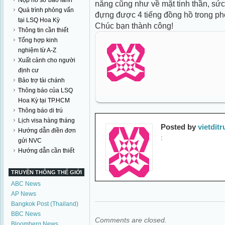
Nộp hồ sơ bảo lãnh
năng cũng như về mặt tinh thần, sức
Quá trình phỏng vấn
đựng được 4 tiếng đồng hồ trong phò
tại LSQ Hoa Kỳ
Chúc bạn thành công!
Thông tin cần thiết
Tổng hợp kinh
nghiệm từ A-Z
Xuất cảnh cho người
định cư
Bảo trợ tài chánh
Thông báo của LSQ
Hoa Kỳ tại TP.HCM
Thông báo di trú
Lịch visa hàng tháng
Posted by
vietdit
Hướng dẫn điền đơn
:
gửi NVC
Hướng dẫn cần thiết
TRUYỀN THÔNG THẾ GIỚI
ABC News
AP News
Bangkok Post (Thailand)
BBC News
Comments are closed.
Bloomberg News