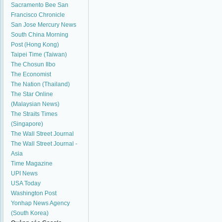
Sacramento Bee
San
Francisco Chronicle
San Jose Mercury News
South China Morning
Post (Hong Kong)
Taipei Time (Taiwan)
The Chosun Ilbo
The Economist
The Nation (Thailand)
The Star Online
(Malaysian News)
The Straits Times
(Singapore)
The Wall Street Journal
The Wall Street Journal -
Asia
Time Magazine
UPI News
USA Today
Washington Post
Yonhap News Agency
(South Korea)