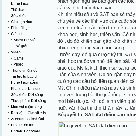
phần ngôn ngữ sẽ bao gồm các loại 
Nghệ thuật
câu và đọc hiểu đoạn văn.
Thể thao
Khi tìm hiểu sâu về SAT bạn sẽ thấy r
Sức khỏe
chủ yếu về các lĩnh vực của cuộc số
Góc bạn đọc
vực như toán, các môn tự nhiên – xã hội
Phim-Nhạc
khoa học, sinh học, thiên văn. Có nh
Giải trí
Show Biz Việt
đời, do đó khiến bạn gặp khó khăn 
Thế giới
nhiều ứng dụng vào cuộc sống.
Video
Trước đây, để qua được kỳ thi SAT v
Game
phải học thuộc và nhớ để làm bài. 
Video
giáo dục Mỹ là kích thích sự sáng tạo
Thông tin địa ốc
luận của sinh viên. Do đó, gần đây b
Tin tức từ báo chí
cường các câu hỏi liên quan đến xã 
Nghệ thuật sống
Mỹ. Chính điều này mà ngay cả sinh 
Phật giáo-NT.sống
lĩnh vực trong bài thi quá rộng, sinh 
Sức khỏe-Đời sống
mới biết được. Khi đó, sinh viên quố
Thực phẩm-Đời sống
Mẹo vặt cuộc sống
ngữ, văn hóa thì khó khăn này lại tăn
Rao vặt – Classifieds
Bí quyết thi SAT đạt điểm cao n
Account Locked Out
Email Confirm
Update Password