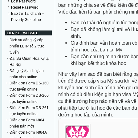
Lost Password
bạn những chia sẻ về điều kiện để 
Reset Password
Việc đầu tiên là bạn phải chứng mi
Bảo trợ Tài chánh –
Poverty Guideline
Bạn có thái độ nghiêm túc trong
Bạn đã không làm gì trái với l
LIÊN KẾT WEBSITE
sinh.
Dịch vụ đăng ký cấp
Gia đình bạn vẫn hoàn toàn có 
phiếu LLTP số 2 trực
trình học của bạn tại Mỹ
tuyến
Bạn cần chứng minh được bạn 
Đại Sứ Quán Hoa Kỳ tại
khi bạn kết thúc khóa học
Hà Nội
Đăng ký địa chỉ giao
Như vậy làm sao để bạn biết rằng bạ
nhận visa online
trên để được cấp visa Mỹ sau khi 
Điền đơn Form DS-160
khuyên học sinh của mình nên gọi điệ
trực tuyến online
mình có đủ điều kiện gia hạn visa M
Điền đơn Form DS-260
cụ thể trường hợp nào nên về và về 
trực tuyến online
phải tiếp tục ở lại học để các bạn du
Điền đơn Form DS-261
trực tuyến online
đường học tập của mình.
Điền đơn Form I-864
phiên bản mới
Điền đơn Form I-864A