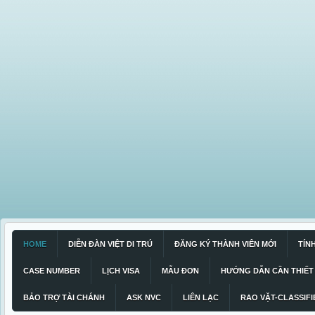
HOME
DIỄN ĐÀN VIỆT DI TRÚ
ĐĂNG KÝ THÀNH VIÊN MỚI
TÍN
CASE NUMBER
LỊCH VISA
MẪU ĐƠN
HƯỚNG DẪN CẦN THIẾT
BẢO TRỢ TÀI CHÁNH
ASK NVC
LIÊN LẠC
RAO VẶT-CLASSIFI