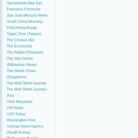
Sacramento Bee
San
Francisco Chronicle
San Jose Mercury News
South China Morning
Post (Hong Kong)
Taipei Time (Taiwan)
The Chosun Ilbo
The Economist
The Nation (Thailand)
The Star Online
(Malaysian News)
The Straits Times
(Singapore)
The Wall Street Journal
The Wall Street Journal -
Asia
Time Magazine
UPI News
USA Today
Washington Post
Yonhap News Agency
(South Korea)