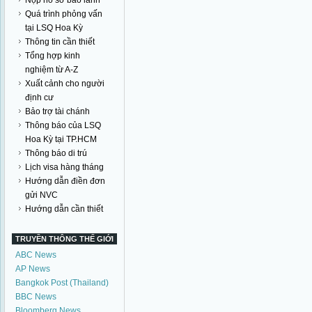
Nộp hồ sơ bảo lãnh
Quá trình phỏng vấn
tại LSQ Hoa Kỳ
Thông tin cần thiết
Tổng hợp kinh
nghiệm từ A-Z
Xuất cảnh cho người
định cư
Bảo trợ tài chánh
Thông báo của LSQ
Hoa Kỳ tại TP.HCM
Thông báo di trú
Lịch visa hàng tháng
Hướng dẫn điền đơn
gửi NVC
Hướng dẫn cần thiết
TRUYỀN THÔNG THẾ GIỚI
ABC News
AP News
Bangkok Post (Thailand)
BBC News
Bloomberg News