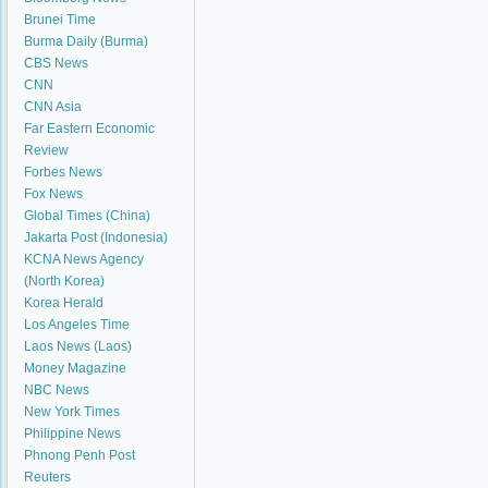
Brunei Time
Burma Daily (Burma)
CBS News
CNN
CNN Asia
Far Eastern Economic
Review
Forbes News
Fox News
Global Times (China)
Jakarta Post (Indonesia)
KCNA News Agency
(North Korea)
Korea Herald
Los Angeles Time
Laos News (Laos)
Money Magazine
NBC News
New York Times
Philippine News
Phnong Penh Post
Reuters