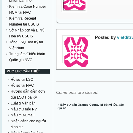
phiên bản mới
Kiểm tra Case Number
HCM tại NVC
Kiểm tra Receipt
Number tại USCIS
Sở Nhập tịch và Di trú
Hoa Kỳ USCIS
Posted by
vietdit
Tổng LSQ Hoa Kỳ tại
:
Việt Nam
Trung tâm Chiếu khán
Quốc gia NVC
MỤC LỤC CẦN THIẾT
Hồ sơ tại LSQ
Hồ sơ tại NVC
Hướng dẫn điền đơn
Comments are closed.
gửi LSQ Hoa Kỳ
Luật & Văn bản
«
Bảy cư dân Orange County bị bắt vì lừa đảo
địa ốc
Mẫu thư mời PV
Mẫu thư-Email
Nhập cảnh cho người
định cư