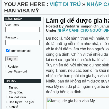
YOU ARE HERE :
VIỆT DI TRÚ
»
NHẬP C
HẠN VISA MỸ
Làm gì để được gia h
ĐĂNG NHẬP
Username
Posted By Vietditru_saigon On Janua
Under
NHẬP CẢNH CHO NGƯỜI ĐỊ
Password
Du học là một hành trình với nhiều t
đó là những nỗi niềm nhớ nhà, nhớ 
về là thời điểm làm cho bao người 
Remember Me
cùng gia đình. Chính vì thể nhiều du
lại nơi xứ người nên xách ba lô về 
Tuy nhiên đối với những du học sinh 
Register
vòng 1 năm, nếu các bạn đi ra khỏi 
Lost Password
nhiên các bạn phải xin gia hạn visa 
Nhiều bạn đã không nắm được quy tr
TIN TỨC
visa Mỹ nên đã phải ngậm ngùi bỏ d
Tin tức
đoàn tụ bên gia đình.
Cộng đồng
Tin Việt Nam
Hoa Kỳ và Thế giới
Kinh tế