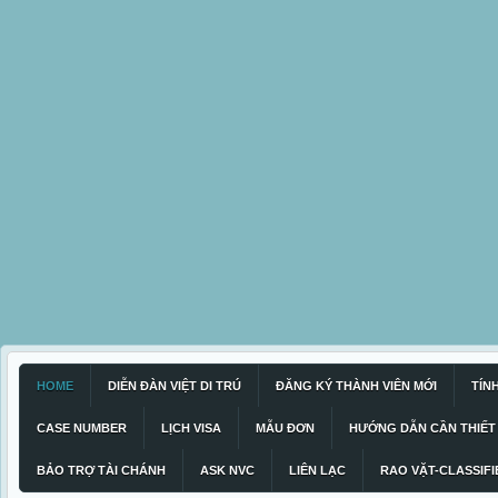
HOME
DIỄN ĐÀN VIỆT DI TRÚ
ĐĂNG KÝ THÀNH VIÊN MỚI
TÍN
CASE NUMBER
LỊCH VISA
MẪU ĐƠN
HƯỚNG DẪN CẦN THIẾT
BẢO TRỢ TÀI CHÁNH
ASK NVC
LIÊN LẠC
RAO VẶT-CLASSIFI