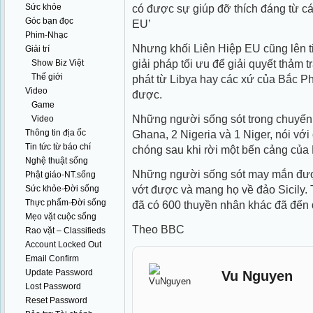
Sức khỏe
có được sự giúp đỡ thích đáng từ cá
Góc bạn đọc
EU’
Phim-Nhạc
Nhưng khối Liên Hiệp EU cũng lên t
Giải trí
giải pháp tối ưu để giải quyết thảm
Show Biz Việt
Thế giới
phát từ Libya hay các xứ của Bắc Ph
Video
được.
Game
Những người sống sót trong chuyến
Video
Thông tin địa ốc
Ghana, 2 Nigeria và 1 Niger, nói vớ
Tin tức từ báo chí
chóng sau khi rời một bến cảng của 
Nghệ thuật sống
Những người sống sót may mắn đượ
Phật giáo-NT.sống
vớt được và mang họ về đảo Sicily. 
Sức khỏe-Đời sống
Thực phẩm-Đời sống
đã có 600 thuyền nhân khác đã đến 
Mẹo vặt cuộc sống
Theo BBC
Rao vặt – Classifieds
Account Locked Out
Email Confirm
Update Password
Vu Nguyen
Lost Password
Reset Password