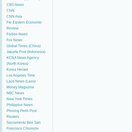
CBS News
CNN
CNN Asia
Far Eastern Economic
Review
Forbes News
Fox News
Global Times (China)
Jakarta Post (Indonesia)
KCNA News Agency
(North Korea)
Korea Herald
Los Angeles Time
Laos News (Laos)
Money Magazine
NBC News
New York Times
Philippine News
Phnong Penh Post
Reuters
Sacramento Bee
San
Francisco Chronicle