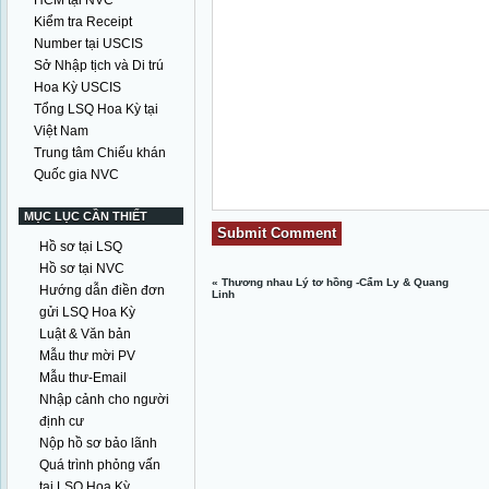
HCM tại NVC
Kiểm tra Receipt
Number tại USCIS
Sở Nhập tịch và Di trú
Hoa Kỳ USCIS
Tổng LSQ Hoa Kỳ tại
Việt Nam
Trung tâm Chiếu khán
Quốc gia NVC
MỤC LỤC CẦN THIẾT
Hồ sơ tại LSQ
Hồ sơ tại NVC
«
Thương nhau Lý tơ hồng -Cẩm Ly & Quang
Hướng dẫn điền đơn
Linh
gửi LSQ Hoa Kỳ
Luật & Văn bản
Mẫu thư mời PV
Mẫu thư-Email
Nhập cảnh cho người
định cư
Nộp hồ sơ bảo lãnh
Quá trình phỏng vấn
tại LSQ Hoa Kỳ