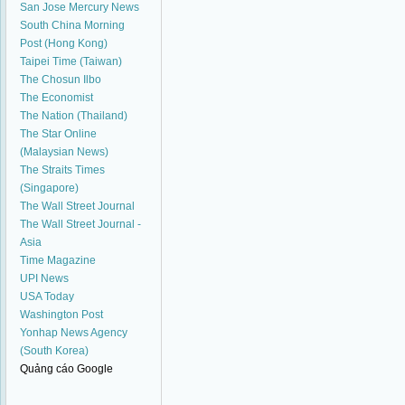
San Jose Mercury News
South China Morning
Post (Hong Kong)
Taipei Time (Taiwan)
The Chosun Ilbo
The Economist
The Nation (Thailand)
The Star Online
(Malaysian News)
The Straits Times
(Singapore)
The Wall Street Journal
The Wall Street Journal -
Asia
Time Magazine
UPI News
USA Today
Washington Post
Yonhap News Agency
(South Korea)
Quảng cáo Google