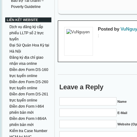
Bảo trợ Tài chánh –
Poverty Guideline
LIÊN KẾT WEBSITE
Dịch vụ đăng ký cấp
Posted by
VuNguy
phiếu LLTP số 2 trực
:
tuyến
Đại Sứ Quán Hoa Kỳ tại
Hà Nội
Đăng ký địa chỉ giao
nhận visa online
Điền đơn Form DS-160
trực tuyến online
Điền đơn Form DS-260
Leave a Reply
trực tuyến online
Điền đơn Form DS-261
trực tuyến online
Name
Điền đơn Form I-864
phiên bản mới
E-Mail
Điền đơn Form I-864A
Website (Op
phiên bản mới
Kiểm tra Case Number