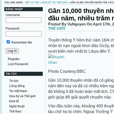
YOU ARE HERE :
VIỆT DI TRÚ
»
HOA KỲ VÀ THẾ GIỚI
» GẦN 10,000 THUYỀN NHÂN TÌM CÁC
Gần 10,000 thuyền nh
ĐĂNG NHẬP
Username
đầu năm, nhiều trăm 
Posted By VuNguyen On April 17th, 
THẾ GIỚI
Password
Truyền thông Ý hôm thứ năm 16/4 c
Remember Me
nhân tử nạn ngoài khơi đảo Sicily, k
vượt biển mới nhất từ Libya đến Ý.
Register
Lost Password
Photo Courtesy:BBC
TIN TỨC
Gần 10,000 thuyền nhân đã cố gắng 
Tin tức
năm đến nay và đã có nhiều trăm ngư
Cộng đồng
đó không ít đã hoàn toàn mất tích. C
Tin Việt Nam
Hoa Kỳ và Thế giới
giới giúp đỡ giải quyết chuyện này.
Kinh tế
Vào đầu tuần này, khoảng 400 thuyền
Nghệ thuật
tàu chở họ bị chìm. Ngoại Trưởng Ý 
Thể thao