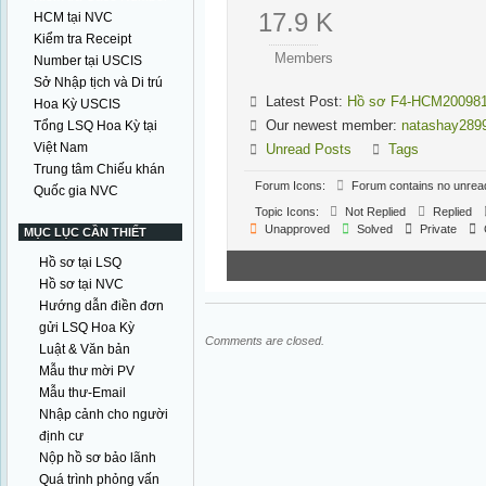
17.9 K
HCM tại NVC
Kiểm tra Receipt
Members
Number tại USCIS
Sở Nhập tịch và Di trú
Latest Post:
Hồ sơ F4-HCM20098
Hoa Kỳ USCIS
Our newest member:
natashay289
Tổng LSQ Hoa Kỳ tại
Việt Nam
Unread Posts
Tags
Trung tâm Chiếu khán
Forum Icons:
Forum contains no unrea
Quốc gia NVC
Topic Icons:
Not Replied
Replied
Unapproved
Solved
Private
MỤC LỤC CẦN THIẾT
Hồ sơ tại LSQ
Hồ sơ tại NVC
Hướng dẫn điền đơn
gửi LSQ Hoa Kỳ
Comments are closed.
Luật & Văn bản
Mẫu thư mời PV
Mẫu thư-Email
Nhập cảnh cho người
định cư
Nộp hồ sơ bảo lãnh
Quá trình phỏng vấn