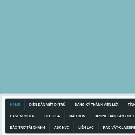
HOME
DIỄN ĐÀN VIỆT DI TRÚ
ĐĂNG KÝ THÀNH VIÊN MỚI
TÍN
CASE NUMBER
LỊCH VISA
MẪU ĐƠN
HƯỚNG DẪN CẦN THIẾT
BẢO TRỢ TÀI CHÁNH
ASK NVC
LIÊN LẠC
RAO VẶT-CLASSIFI