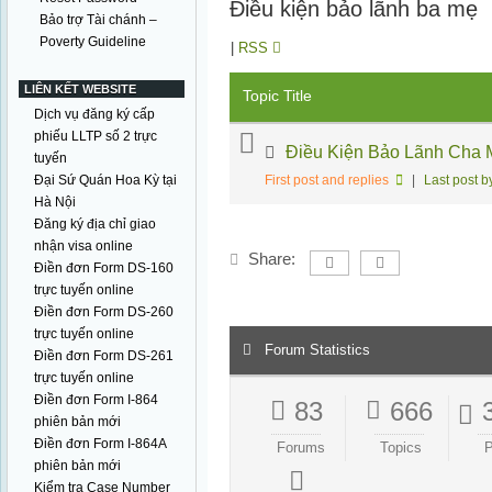
Điều kiện bảo lãnh ba mẹ
Bảo trợ Tài chánh –
Poverty Guideline
|
RSS
LIÊN KẾT WEBSITE
Topic Title
Dịch vụ đăng ký cấp
phiếu LLTP số 2 trực
Điều Kiện Bảo Lãnh Cha 
tuyến
Đại Sứ Quán Hoa Kỳ tại
First post and replies
|
Last post b
Hà Nội
Đăng ký địa chỉ giao
nhận visa online
Share:
Điền đơn Form DS-160
trực tuyến online
Điền đơn Form DS-260
trực tuyến online
Forum Statistics
Điền đơn Form DS-261
trực tuyến online
Điền đơn Form I-864
83
666
phiên bản mới
Điền đơn Form I-864A
Forums
Topics
P
phiên bản mới
Kiểm tra Case Number