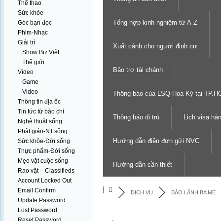
Thể thao
Sức khỏe
Tổng hợp kinh nghiệm từ A-Z
Góc bạn đọc
Phim-Nhạc
Giải trí
Xuất cảnh cho người định cư
Show Biz Việt
Thế giới
Bảo trợ tài chánh
Video
Game
Video
Thông báo của LSQ Hoa Kỳ tại TP.
Thông tin địa ốc
Tin tức từ báo chí
Thông báo di trú
Lịch visa hà
Nghệ thuật sống
Phật giáo-NT.sống
Hướng dẫn điền đơn gửi NVC
Sức khỏe-Đời sống
Thực phẩm-Đời sống
Mẹo vặt cuộc sống
Hướng dẫn cần thiết
Rao vặt – Classifieds
Account Locked Out
Email Confirm
DỊCH VỤ
BẢO LÃNH BA MẸ
Update Password
Lost Password
Reset Password