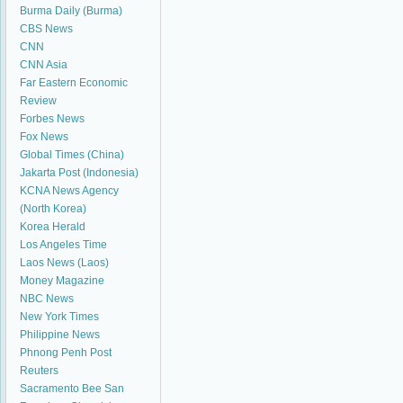
Burma Daily (Burma)
CBS News
CNN
CNN Asia
Far Eastern Economic
Review
Forbes News
Fox News
Global Times (China)
Jakarta Post (Indonesia)
KCNA News Agency
(North Korea)
Korea Herald
Los Angeles Time
Laos News (Laos)
Money Magazine
NBC News
New York Times
Philippine News
Phnong Penh Post
Reuters
Sacramento Bee
San