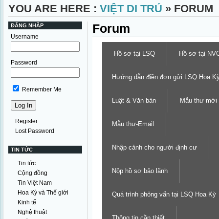
YOU ARE HERE :
VIỆT DI TRÚ
» FORUM
Forum
ĐĂNG NHẬP
Username
Hồ sơ tại LSQ
Hồ sơ tại NV
Password
Hướng dẫn điền đơn gửi LSQ Hoa K
Remember Me
Luật & Văn bản
Mẫu thư mời
Register
Mẫu thư-Email
Lost Password
Nhập cảnh cho người định cư
TIN TỨC
Tin tức
Nộp hồ sơ bảo lãnh
Cộng đồng
Tin Việt Nam
Hoa Kỳ và Thế giới
Quá trình phỏng vấn tại LSQ Hoa Kỳ
Kinh tế
Nghệ thuật
Thông tin cần thiết