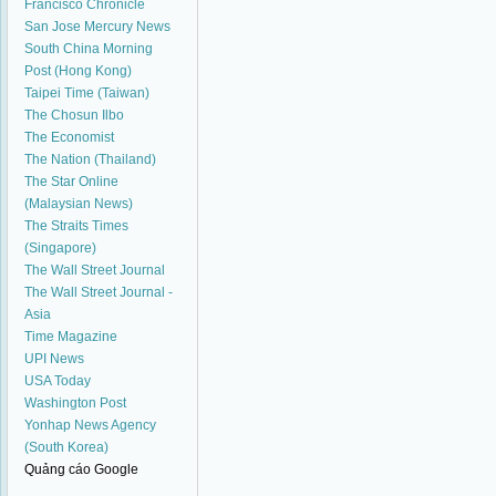
Francisco Chronicle
San Jose Mercury News
South China Morning
Post (Hong Kong)
Taipei Time (Taiwan)
The Chosun Ilbo
The Economist
The Nation (Thailand)
The Star Online
(Malaysian News)
The Straits Times
(Singapore)
The Wall Street Journal
The Wall Street Journal -
Asia
Time Magazine
UPI News
USA Today
Washington Post
Yonhap News Agency
(South Korea)
Quảng cáo Google