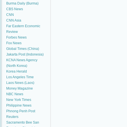
Burma Daily (Burma)
CBS News
CNN
CNN Asia
Far Eastern Economic
Review
Forbes News
Fox News
Global Times (China)
Jakarta Post (Indonesia)
KCNA News Agency
(North Korea)
Korea Herald
Los Angeles Time
Laos News (Laos)
Money Magazine
NBC News
New York Times
Philippine News
Phnong Penh Post
Reuters
Sacramento Bee
San