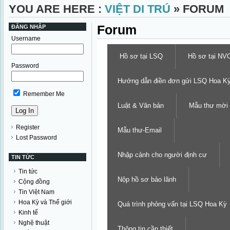
YOU ARE HERE :
VIỆT DI TRÚ
» FORUM
Forum
ĐĂNG NHẬP
Username
Hồ sơ tại LSQ
Hồ sơ tại NV
Password
Hướng dẫn điền đơn gửi LSQ Hoa K
Remember Me
Luật & Văn bản
Mẫu thư mời
Register
Mẫu thư-Email
Lost Password
Nhập cảnh cho người định cư
TIN TỨC
Tin tức
Nộp hồ sơ bảo lãnh
Cộng đồng
Tin Việt Nam
Hoa Kỳ và Thế giới
Quá trình phỏng vấn tại LSQ Hoa Kỳ
Kinh tế
Nghệ thuật
Thông tin cần thiết