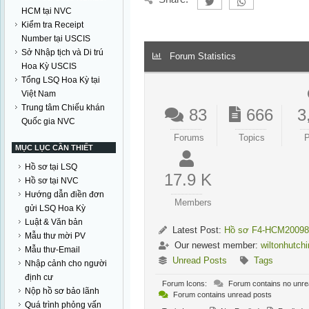
HCM tại NVC
Kiểm tra Receipt
Number tại USCIS
Sở Nhập tịch và Di trú
Forum Statistics
Hoa Kỳ USCIS
Tổng LSQ Hoa Kỳ tại
Việt Nam
Trung tâm Chiếu khán
83
666
3
Quốc gia NVC
Forums
Topics
P
MỤC LỤC CẦN THIẾT
Hồ sơ tại LSQ
17.9 K
Hồ sơ tại NVC
Hướng dẫn điền đơn
Members
gửi LSQ Hoa Kỳ
Luật & Văn bản
Latest Post:
Hồ sơ F4-HCM20098
Mẫu thư mời PV
Our newest member:
wiltonhutch
Mẫu thư-Email
Unread Posts
Tags
Nhập cảnh cho người
định cư
Forum Icons:
Forum contains no unre
Nộp hồ sơ bảo lãnh
Forum contains unread posts
Quá trình phỏng vấn