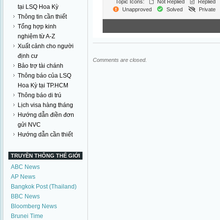
Topic Icons:
Not Replied
Replied
tại LSQ Hoa Kỳ
Unapproved
Solved
Private
Thông tin cần thiết
Tổng hợp kinh
nghiệm từ A-Z
Xuất cảnh cho người
định cư
Comments are closed.
Bảo trợ tài chánh
Thông báo của LSQ
Hoa Kỳ tại TP.HCM
Thông báo di trú
Lịch visa hàng tháng
Hướng dẫn điền đơn
gửi NVC
Hướng dẫn cần thiết
TRUYỀN THÔNG THẾ GIỚI
ABC News
AP News
Bangkok Post (Thailand)
BBC News
Bloomberg News
Brunei Time