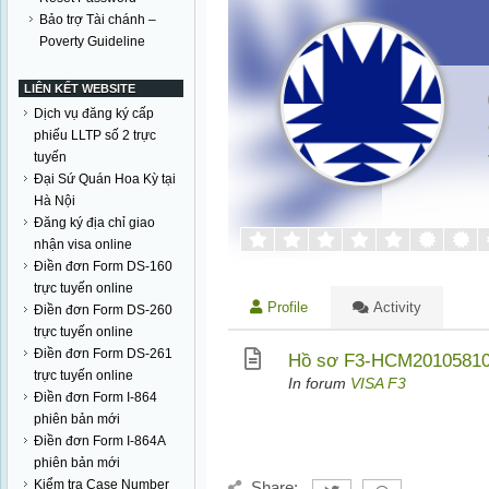
Bảo trợ Tài chánh –
Poverty Guideline
LIÊN KẾT WEBSITE
Dịch vụ đăng ký cấp
phiếu LLTP số 2 trực
tuyến
Đại Sứ Quán Hoa Kỳ tại
Hà Nội
Đăng ký địa chỉ giao
nhận visa online
Điền đơn Form DS-160
trực tuyến online
Profile
Activity
Điền đơn Form DS-260
trực tuyến online
Điền đơn Form DS-261
Hồ sơ F3-HCM2010581
trực tuyến online
In forum
VISA F3
Điền đơn Form I-864
phiên bản mới
Điền đơn Form I-864A
phiên bản mới
Kiểm tra Case Number
Share: