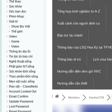
Thể thao
Sức khỏe
Tổng hợp kinh nghiệm từ A-Z
Góc bạn đọc
Phim-Nhạc
Giải trí
Xuất cảnh cho người định cư
Show Biz Việt
Thế giới
Bảo trợ tài chánh
Video
Game
Video
Thông báo của LSQ Hoa Kỳ tại TP.
Thông tin địa ốc
Tin tức từ báo chí
Thông báo di trú
Lịch visa hà
Nghệ thuật sống
Phật giáo-NT.sống
Hướng dẫn điền đơn gửi NVC
Sức khỏe-Đời sống
Thực phẩm-Đời sống
Mẹo vặt cuộc sống
Hướng dẫn cần thiết
Rao vặt – Classifieds
Account Locked Out
Email Confirm
Members
thanhtu2708
Update Password
Lost Password
Reset Password