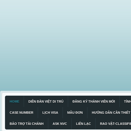
HOME
DIỄN ĐÀN VIỆT DI TRÚ
ĐĂNG KÝ THÀNH VIÊN MỚI
TÍN
CASE NUMBER
LỊCH VISA
MẪU ĐƠN
HƯỚNG DẪN CẦN THIẾT
BẢO TRỢ TÀI CHÁNH
ASK NVC
LIÊN LẠC
RAO VẶT-CLASSIFI