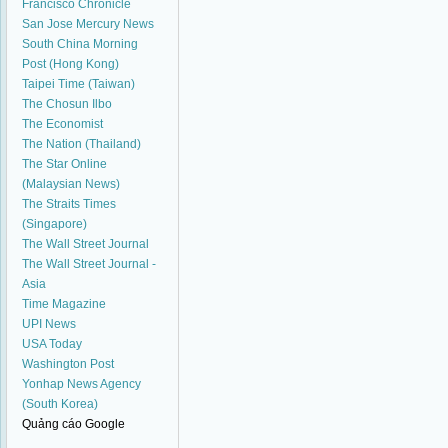
Francisco Chronicle
San Jose Mercury News
South China Morning
Post (Hong Kong)
Taipei Time (Taiwan)
The Chosun Ilbo
The Economist
The Nation (Thailand)
The Star Online
(Malaysian News)
The Straits Times
(Singapore)
The Wall Street Journal
The Wall Street Journal -
Asia
Time Magazine
UPI News
USA Today
Washington Post
Yonhap News Agency
(South Korea)
Quảng cáo Google