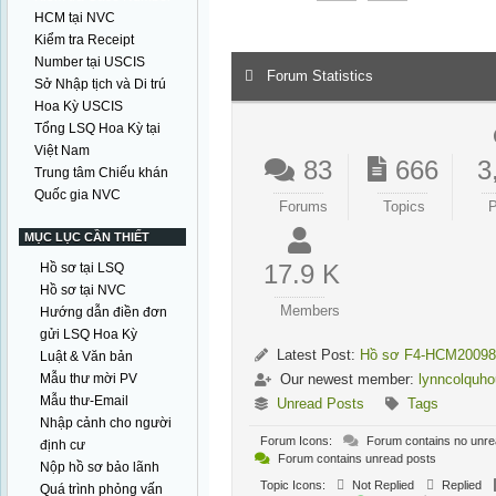
HCM tại NVC
Kiểm tra Receipt
Number tại USCIS
Forum Statistics
Sở Nhập tịch và Di trú
Hoa Kỳ USCIS
Tổng LSQ Hoa Kỳ tại
Việt Nam
83
666
3
Trung tâm Chiếu khán
Quốc gia NVC
Forums
Topics
P
MỤC LỤC CẦN THIẾT
17.9 K
Hồ sơ tại LSQ
Hồ sơ tại NVC
Members
Hướng dẫn điền đơn
gửi LSQ Hoa Kỳ
Latest Post:
Hồ sơ F4-HCM20098
Luật & Văn bản
Mẫu thư mời PV
Our newest member:
lynncolquh
Mẫu thư-Email
Unread Posts
Tags
Nhập cảnh cho người
Forum Icons:
Forum contains no unre
định cư
Forum contains unread posts
Nộp hồ sơ bảo lãnh
Topic Icons:
Not Replied
Replied
Quá trình phỏng vấn