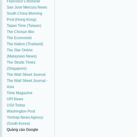
Francisco Chronicle
San Jose Mercury News
South China Morning
Post (Hong Kong)
Taipei Time (Taiwan)
The Chosun Ilbo
The Economist
The Nation (Thailand)
The Star Online
(Malaysian News)
The Straits Times
(Singapore)
The Wall Street Journal
The Wall Street Journal -
Asia
Time Magazine
UPI News
USA Today
Washington Post
Yonhap News Agency
(South Korea)
Quảng cáo Google