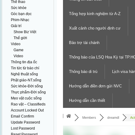
Thể thao
Sức khỏe
Tổng hợp kinh nghiệm từ A-Z
Góc bạn đọc
Phim-Nhạc
Giải trí
Xuất cảnh cho người định cư
Show Biz Việt
Thế giới
Bảo trợ tài chánh
Video
Game
Video
Thông báo của LSQ Hoa Kỳ tại TP.
Thông tin địa ốc
Tin tức từ báo chí
Thông báo di trú
Lịch visa hà
Nghệ thuật sống
Phật giáo-NT.sống
Hướng dẫn điền đơn gửi NVC
Sức khỏe-Đời sống
Thực phẩm-Đời sống
Mẹo vặt cuộc sống
Hướng dẫn cần thiết
Rao vặt – Classifieds
Account Locked Out
Email Confirm
Members
dreamdl
Act
Update Password
Lost Password
Reset Password