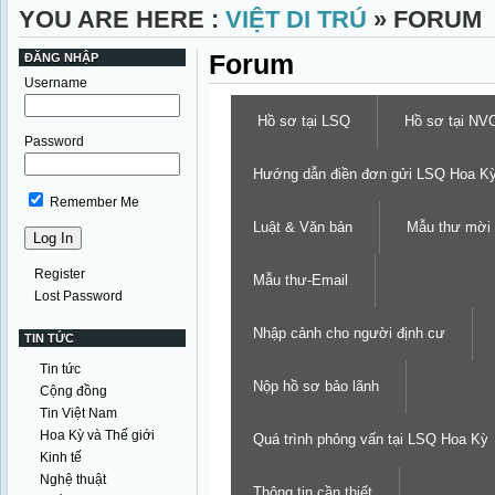
YOU ARE HERE :
VIỆT DI TRÚ
» FORUM
Forum
ĐĂNG NHẬP
Username
Hồ sơ tại LSQ
Hồ sơ tại NV
Password
Hướng dẫn điền đơn gửi LSQ Hoa K
Remember Me
Luật & Văn bản
Mẫu thư mời
Register
Mẫu thư-Email
Lost Password
Nhập cảnh cho người định cư
TIN TỨC
Tin tức
Nộp hồ sơ bảo lãnh
Cộng đồng
Tin Việt Nam
Hoa Kỳ và Thế giới
Quá trình phỏng vấn tại LSQ Hoa Kỳ
Kinh tế
Nghệ thuật
Thông tin cần thiết