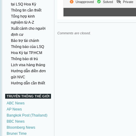
Unapproved
Solved
Private
tại LSQ Hoa Kỳ
Thông tin cần thiết
Tổng hợp kinh
nghiệm từ A-Z
Xuất cảnh cho người
Comments are closed.
định cư
Bảo trợ tài chánh
Thông báo của LSQ
Hoa Kỳ tại TP.HCM
Thông báo di trú
Lịch visa hàng tháng
Hướng dẫn điền đơn
gửi NVC
Hướng dẫn cần thiết
TRUYỀN THÔNG THẾ GIỚI
ABC News
AP News
Bangkok Post (Thailand)
BBC News
Bloomberg News
Brunei Time