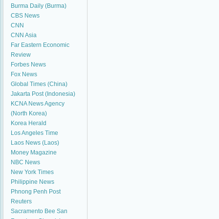
Burma Daily (Burma)
CBS News
CNN
CNN Asia
Far Eastern Economic
Review
Forbes News
Fox News
Global Times (China)
Jakarta Post (Indonesia)
KCNA News Agency
(North Korea)
Korea Herald
Los Angeles Time
Laos News (Laos)
Money Magazine
NBC News
New York Times
Philippine News
Phnong Penh Post
Reuters
Sacramento Bee
San