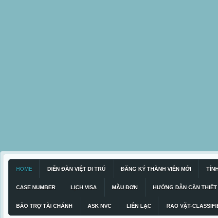
HOME
DIỄN ĐÀN VIỆT DI TRÚ
ĐĂNG KÝ THÀNH VIÊN MỚI
TÍN
CASE NUMBER
LỊCH VISA
MẪU ĐƠN
HƯỚNG DẪN CẦN THIẾT
BẢO TRỢ TÀI CHÁNH
ASK NVC
LIÊN LẠC
RAO VẶT-CLASSIFI