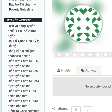
Bảo trợ Tài chánh –
Poverty Guideline
LIÊN KẾT WEBSITE
Dịch vụ đăng ký cấp
phiếu LLTP số 2 trực
tuyến
Đại Sứ Quán Hoa Kỳ tại
Hà Nội
Đăng ký địa chỉ giao
nhận visa online
Điền đơn Form DS-160
trực tuyến online
Profile
Activity
Điền đơn Form DS-260
trực tuyến online
Điền đơn Form DS-261
trực tuyến online
No activity found
Điền đơn Form I-864
phiên bản mới
Điền đơn Form I-864A
phiên bản mới
Share:
Kiểm tra Case Number