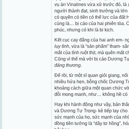
vụ án Vinalines vừa xử trước đó, là
người thành đạt, sinh trưởng và lớn 
có quyền có tiền có thế lực của đất 
cùng là… bị cáo của hai phiên tòa. C
phúc, nhưng có khi là bi kịch.
Kết cục cay đắng của hai anh em- n
lụy tình
, vừa là “sản phẩm” tham- sân
mắt của tình ruột thịt, mà quên mất c
Cũng vì thế mà với bị cáo Dương T
đáng thương.
Để rồi, từ một sĩ quan giỏi giang, n
nhiều hứa hẹn, bỗng chốc Dương Tự 
khoảng cách giữa một quan chức với
đỗi mong manh, như… không hề có r
Hay khi hành động như vậy, bản thâ
và Dương Tự Trọng- kẻ tiếp tay cho a
sức mạnh của họ, sức mạnh của nhữn
đồng tiền tưởng là “dây tơ hồng”, hó