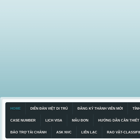
HOME
DIỄN ĐÀN VIỆT DI TRÚ
ĐĂNG KÝ THÀNH VIÊN MỚI
TÍN
CASE NUMBER
LỊCH VISA
MẪU ĐƠN
HƯỚNG DẪN CẦN THIẾT
BẢO TRỢ TÀI CHÁNH
ASK NVC
LIÊN LẠC
RAO VẶT-CLASSIFI