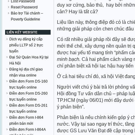
Lost Password
duy xơ cứng, bảo thủ, hay bởi nhữ
Reset Password
cản? Hay là tất cả?
Bảo trợ Tài chánh –
Poverty Guideline
Liệu lần này, thông điệp đó có là c
những giải pháp còn chen chúc đâu đ
LIÊN KẾT WEBSITE
Có rất nhiều giải pháp rồi đây sẽ đ
Dịch vụ đăng ký cấp
phiếu LLTP số 2 trực
mới thể chế, xây dựng nền quản trị q
tuyến
được hai yếu tố mang tính “phẩm các
Đại Sứ Quán Hoa Kỳ tại
minh bạch.
Cả hai phẩm cách vàng nà
Hà Nội
chí phân biệt xã hội lạc hậu hay tiến 
Đăng ký địa chỉ giao
nhận visa online
Ở cả hai tiêu chí đó, xã hội Việt đa
Điền đơn Form DS-160
Người viết chú ý bài trả lời phỏng
trực tuyến online
Hội đồng Tư vấn dân chủ – pháp l
Điền đơn Form DS-260
trực tuyến online
TP.HCM (ngày 06/01) mới đây dưới đ
Điền đơn Form DS-261
ý phản biện”.
trực tuyến online
Phản biện là nêu chính kiến góp ý c
Điền đơn Form I-864
nước. Vậy tại sao ngay trí thức, tầng
phiên bản mới
Điền đơn Form I-864A
được GS Lưu Văn Đạt đề cập trong bà