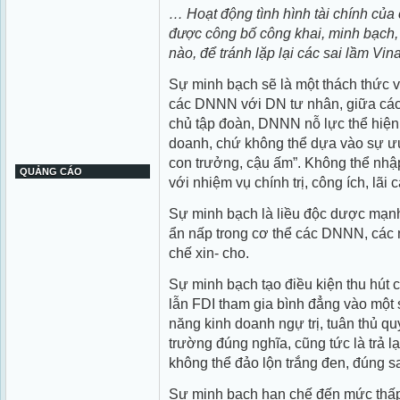
… Hoạt động tình hình tài chính củ
được công bố công khai, minh bạch, 
nào, để tránh lặp lại các sai lầm Vin
Sự minh bạch sẽ là một thách thức vớ
các DNNN với DN tư nhân, giữa cá
chủ tập đoàn, DNNN nỗ lực thể hiện
doanh, chứ không thể dựa vào sự ưu
con trưởng, cậu ấm”. Không thể nh
QUẢNG CÁO
với nhiệm vụ chính trị, công ích, lã
Sự minh bạch là liều độc dược mạnh
ẩn nấp trong cơ thể các DNNN, các n
chế xin- cho.
Sự minh bạch tạo điều kiện thu hút c
lẫn FDI tham gia bình đẳng vào một s
năng kinh doanh ngự trị, tuân thủ quy
trường đúng nghĩa, cũng tức là trả lạ
không thể đảo lộn trắng đen, đúng sai
Sự minh bạch hạn chế đến mức thấp n