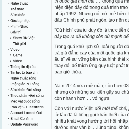
trị quốc gia hiện đại
.… không quá mớ
Nghệ thuật
hiện diện đây đó trong quá trình trao
Thể thao
pháp 1992. Nhưng nó mới mẻ bởi ch
Sức khỏe
đầu Chính phủ phát ngôn, tạo nên d
Góc bạn đọc
Phim-Nhạc
“Cú hích” của tư duy đó là thực tiễn
Giải trí
đây tạo ra đã không còn đủ mạnh để 
Show Biz Việt
Thế giới
Trong quá khứ lịch sử, loài người đ
Video
trả giá đắng cay của một quốc gia kh
Game
ấu trĩ về sự vững bền của hình thái 
Video
thay đổi để thích ứng quy luật phát t
Thông tin địa ốc
bao giờ thừa.
Tin tức từ báo chí
Nghệ thuật sống
Phật giáo-NT.sống
Năm 2014 vừa mở màn, còn hơn 03 
Sức khỏe-Đời sống
nhưng có những sự kiện gây sự chú 
Thực phẩm-Đời sống
còn nhanh hơn … vó ngựa.
Mẹo vặt cuộc sống
Rao vặt – Classifieds
Còn với nước Việt,
đổi mới thể chế,
Account Locked Out
từ lâu đã là tiếng gọi khẩn thiết củ
Email Confirm
nhiều khát vọng hướng tới hội nhập
Update Password
dường như vẫn bị …lúng túng, không