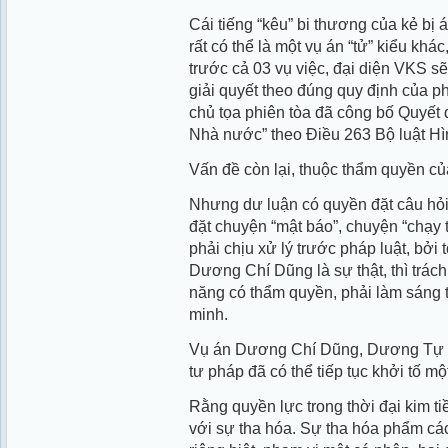
Cái tiếng “kêu” bi thương của kẻ bị á
rất có thể là một vụ án “tử” kiểu khá
trước cả 03 vụ việc, đại diện VKS s
giải quyết theo đúng quy định của ph
chủ tọa phiên tòa đã công bố Quyết đ
Nhà nước” theo Điều 263 Bộ luật Hì
Vấn đề còn lại, thuộc thẩm quyền c
Nhưng dư luận có quyền đặt câu hỏ
đặt chuyện “mật báo”, chuyện “chạy 
phải chịu xử lý trước pháp luật, bởi 
Dương Chí Dũng là sự thật, thì trác
năng có thẩm quyền, phải làm sáng t
minh.
Vụ án Dương Chí Dũng, Dương Tự T
tư pháp đã có thể tiếp tục khởi tố mộ
Rằng quyền lực trong thời đại kim ti
với sự tha hóa. Sự tha hóa phẩm cá