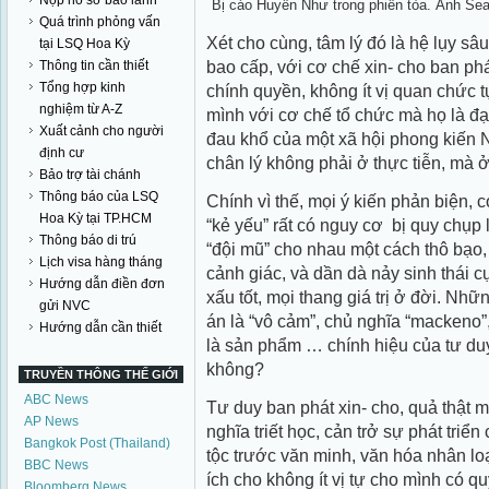
Nộp hồ sơ bảo lãnh
Bị cáo Huyền Như trong phiên tòa. Ảnh Se
Quá trình phỏng vấn
Xét cho cùng, tâm lý đó là hệ lụy sâu
tại LSQ Hoa Kỳ
bao cấp, với cơ chế xin- cho ban phá
Thông tin cần thiết
Tổng hợp kinh
chính quyền, không ít vị quan chức t
nghiệm từ A-Z
mình với cơ chế tổ chức mà họ là đạ
Xuất cảnh cho người
đau khổ của một xã hội phong kiến Nh
định cư
chân lý không phải ở thực tiễn, mà 
Bảo trợ tài chánh
Thông báo của LSQ
Chính vì thế, mọi ý kiến phản biện,
Hoa Kỳ tại TP.HCM
“kẻ yếu” rất có nguy cơ bị quy chụp 
Thông báo di trú
“đội mũ” cho nhau một cách thô bạo,
Lịch visa hàng tháng
cảnh giác, và dần dà nảy sinh thái 
Hướng dẫn điền đơn
xấu tốt, mọi thang giá trị ở đời. Nh
gửi NVC
án là “vô cảm”, chủ nghĩa “mackeno”,
Hướng dẫn cần thiết
là sản phẩm … chính hiệu của tư duy
không?
TRUYỀN THÔNG THẾ GIỚI
ABC News
Tư duy ban phát xin- cho, quả thật m
AP News
nghĩa triết học, cản trở sự phát triển
Bangkok Post (Thailand)
tộc trước văn minh, văn hóa nhân loại
BBC News
ích cho không ít vị tự cho mình có qu
Bloomberg News