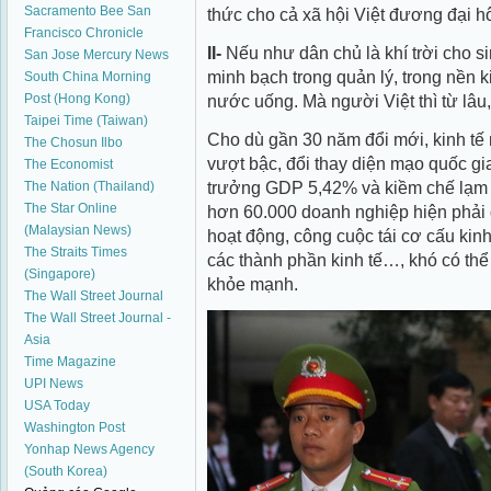
Sacramento Bee
San
thức cho cả xã hội Việt đương đại h
Francisco Chronicle
II-
Nếu như dân chủ là khí trời cho sin
San Jose Mercury News
minh bạch trong quản lý, trong nền k
South China Morning
Post (Hong Kong)
nước uống. Mà người Việt thì từ lâu,
Taipei Time (Taiwan)
Cho dù gần 30 năm đổi mới, kinh tế n
The Chosun Ilbo
vượt bậc, đổi thay diện mạo quốc g
The Economist
trưởng GDP 5,42% và kiềm chế lạm 
The Nation (Thailand)
The Star Online
hơn 60.000 doanh nghiệp hiện phải
(Malaysian News)
hoạt động, công cuộc tái cơ cấu kinh 
The Straits Times
các thành phần kinh tế…, khó có thể 
(Singapore)
khỏe mạnh.
The Wall Street Journal
The Wall Street Journal -
Asia
Time Magazine
UPI News
USA Today
Washington Post
Yonhap News Agency
(South Korea)