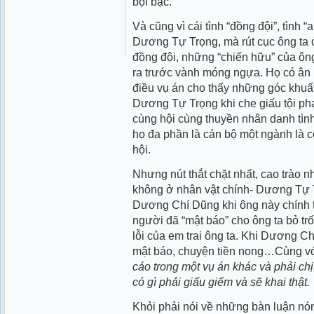
bội bạc.
Và cũng vì cái tình “đồng đội”, tình
Dương Tự Trọng, mà rút cục ông ta 
đồng đội, những “chiến hữu” của ông
ra trước vành móng ngựa. Họ có ân
điều vụ án cho thấy những góc khuất
Dương Tự Trọng khi che giấu tội phạ
cùng hội cùng thuyền nhân danh tìn
họ đa phần là cán bộ một ngành là cô
hội.
Nhưng nút thắt chặt nhất, cao trào n
không ở nhân vật chính- Dương Tự 
Dương Chí Dũng khi ông này chính t
người đã “mật báo” cho ông ta bỏ trố
lỗi của em trai ông ta. Khi Dương C
mật báo, chuyện tiền nong…Cùng vớ
cáo trong một vụ án khác và phải ch
có gì phải giấu giếm và sẽ khai thật.
Khỏi phải nói về những bàn luận nón