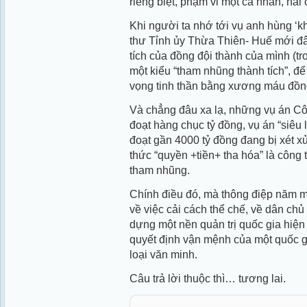
riêng biệt, phạm vi một cá nhân, ha
Khi người ta nhớ tới vụ anh hùng ‘
thư Tỉnh ủy Thừa Thiên- Huế mới đây
tích của đồng đội thành của mình (tr
một kiểu “tham nhũng thành tích”, đ
vọng tinh thần bằng xương máu đồng 
Và chẳng đâu xa lạ, những vụ án Côn
đoạt hàng chục tỷ đồng, vụ án “siêu
đoạt gần 4000 tỷ đồng đang bị xét 
thức “quyền +tiền+ tha hóa” là công
tham nhũng.
Chính điều đó, mà thông điệp năm 
về việc cải cách thể chế, về dân ch
dựng một nền quản trị quốc gia hiện 
quyết định vận mệnh của một quốc gi
loại văn minh.
Câu trả lời thuộc thì… tương lai.