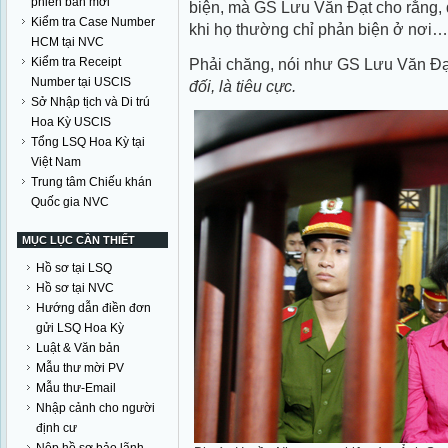
phiên bản mới
biện, mà GS Lưu Văn Đạt cho rằng, đ
Kiểm tra Case Number
khi họ thường chỉ phản biện ở nơi… 
HCM tại NVC
Kiểm tra Receipt
Phải chăng, nói như GS Lưu Văn Đạ
Number tại USCIS
đối, là tiêu cực.
Sở Nhập tịch và Di trú
Hoa Kỳ USCIS
Tổng LSQ Hoa Kỳ tại
Việt Nam
Trung tâm Chiếu khán
Quốc gia NVC
MỤC LỤC CẦN THIẾT
Hồ sơ tại LSQ
Hồ sơ tại NVC
Hướng dẫn điền đơn
gửi LSQ Hoa Kỳ
Luật & Văn bản
Mẫu thư mời PV
Mẫu thư-Email
Nhập cảnh cho người
định cư