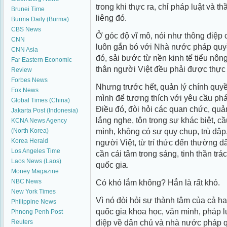
trong khi thực ra, chỉ pháp luật và t
Brunei Time
liêng đó.
Burma Daily (Burma)
CBS News
Ở góc độ vĩ mô, nói như thông điệp
CNN
luôn gắn bó với Nhà nước pháp qu
CNN Asia
đó, sải bước từ nền kinh tế tiểu nôn
Far Eastern Economic
thân người Việt đều phải được thực 
Review
Forbes News
Nhưng trước hết, quản lý chính quy
Fox News
mình để tương thích với yêu cầu phát
Global Times (China)
Điều đó, đòi hỏi các quan chức, quản
Jakarta Post (Indonesia)
lắng nghe, tôn trọng sự khác biệt, cầ
KCNA News Agency
mình, không có sự quy chụp, trù dập,
(North Korea)
Korea Herald
người Việt, từ trí thức đến thường d
Los Angeles Time
cần cái tâm trong sáng, tinh thần trá
Laos News (Laos)
quốc gia.
Money Magazine
NBC News
Có khó lắm không? Hẳn là rất khó.
New York Times
Vì nó đòi hỏi sự thành tâm của cả hai
Philippine News
quốc gia khoa học, văn minh, pháp lu
Phnong Penh Post
điệp về dân chủ và nhà nước pháp q
Reuters