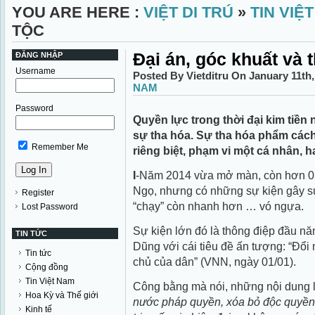
YOU ARE HERE :
VIỆT DI TRÚ
»
TIN VIỆ
TỘC
Đại án, góc khuất và 
ĐĂNG NHẬP
Username
Posted By Vietditru On January 11th
NAM
Password
Quyền lực trong thời đại kim tiền
sự tha hóa. Sự tha hóa phẩm các
Remember Me
riêng biệt, phạm vi một cá nhân, 
I
-Năm 2014 vừa mở màn, còn hơn 0
Ngọ, nhưng có những sự kiện gây sự
Register
“chạy” còn nhanh hơn … vó ngựa.
Lost Password
Sự kiện lớn đó là thông điệp đầu 
TIN TỨC
Dũng với cái tiêu đề ấn tượng: “Đổi
Tin tức
chủ của dân” (VNN, ngày 01/01).
Cộng đồng
Tin Việt Nam
Công bằng mà nói, những nội dung l
Hoa Kỳ và Thế giới
nước pháp quyền, xóa bỏ độc quyền
Kinh tế