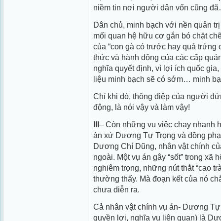
niềm tin nơi người dân vốn cũng đ
Dân chủ, minh bạch với nền quản trị
mối quan hệ hữu cơ gắn bó chặt ch
của “con gà có trước hay quả trứng 
thức và hành động của các cấp quản l
nghĩa quyết định, vì lợi ích quốc gia,
liệu minh bạch sẽ có sớm… minh b
Chỉ khi đó, thông điệp của người đ
động, là nói vậy và làm vậy!
III
– Còn những vụ việc chạy nhanh h
án xử Dương Tự Trọng và đồng phạm
Dương Chí Dũng, nhân vật chính của
ngoài. Một vụ án gây “sốt” trong xã hộ
nghiêm trọng, những nút thắt “cao tr
thường thấy. Mà đoạn kết của nó chắ
chưa diễn ra.
Cả nhân vật chính vụ án- Dương Tự
quyền lợi, nghĩa vụ liên quan) là D