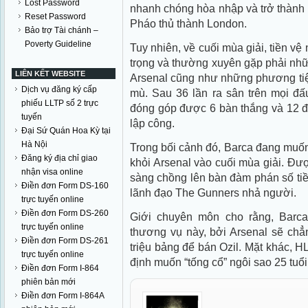
Lost Password
nhanh chóng hòa nhập và trở thành l
Reset Password
Pháo thủ thành London.
Bảo trợ Tài chánh –
Poverty Guideline
Tuy nhiên, về cuối mùa giải, tiền v
trọng và thường xuyên gặp phải nhữn
LIÊN KẾT WEBSITE
Arsenal cũng như những phương tiệ
Dịch vụ đăng ký cấp
mù. Sau 36 lần ra sân trên mọi đấ
phiếu LLTP số 2 trực
đóng góp được 6 bàn thắng và 12 đ
tuyến
lập công.
Đại Sứ Quán Hoa Kỳ tại
Hà Nội
Trong bối cảnh đó, Barca đang muốn 
Đăng ký địa chỉ giao
khỏi Arsenal vào cuối mùa giải. Đượ
nhận visa online
sàng chồng lên bàn đàm phán số tiề
Điền đơn Form DS-160
lãnh đạo The Gunners nhả người.
trực tuyến online
Điền đơn Form DS-260
Giới chuyên môn cho rằng, Barca
trực tuyến online
thương vụ này, bởi Arsenal sẽ chẳ
Điền đơn Form DS-261
triệu bảng để bán Ozil. Mặt khác, 
trực tuyến online
định muốn “tống cổ” ngôi sao 25 tuổi
Điền đơn Form I-864
phiên bản mới
Điền đơn Form I-864A