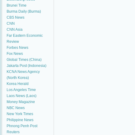
Brunei Time
Burma Daily (Burma)
CBS News
CNN
CNN Asia
Far Eastern Economic
Review
Forbes News
Fox News
Global Times (China)
Jakarta Post (Indonesia)
KCNA News Agency
(North Korea)
Korea Herald
Los Angeles Time
Laos News (Laos)
Money Magazine
NBC News
New York Times
Philippine News
Phnong Penh Post
Reuters