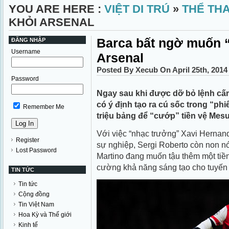
YOU ARE HERE :
VIỆT DI TRÚ
»
THỂ TH
KHỎI ARSENAL
Barca bất ngờ muốn “
ĐĂNG NHẬP
Username
Arsenal
Posted By Xecub On April 25th, 201
Password
Ngay sau khi được dỡ bỏ lệnh c
có ý định tạo ra cú sốc trong “phi
Remember Me
triệu bảng để “cướp” tiền vệ Mesut
Với việc “nhạc trưởng” Xavi Herna
Register
sự nghiệp, Sergi Roberto còn non n
Lost Password
Martino đang muốn tậu thêm một tiề
cường khả năng sáng tạo cho tuyến
TIN TỨC
Tin tức
Cộng đồng
Tin Việt Nam
Hoa Kỳ và Thế giới
Kinh tế