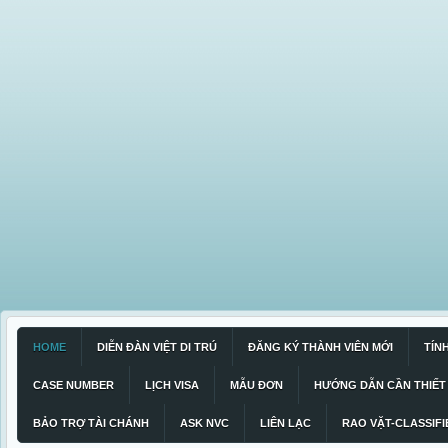
HOME
DIỄN ĐÀN VIỆT DI TRÚ
ĐĂNG KÝ THÀNH VIÊN MỚI
TÍN
CASE NUMBER
LỊCH VISA
MẪU ĐƠN
HƯỚNG DẪN CẦN THIẾT
BẢO TRỢ TÀI CHÁNH
ASK NVC
LIÊN LẠC
RAO VẶT-CLASSIFI