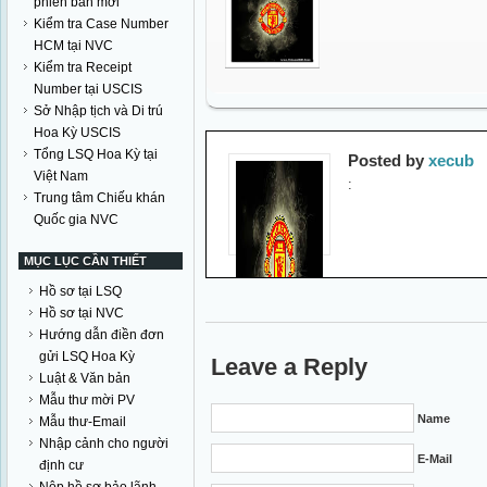
phiên bản mới
Kiểm tra Case Number
HCM tại NVC
Kiểm tra Receipt
Number tại USCIS
Sở Nhập tịch và Di trú
Hoa Kỳ USCIS
Tổng LSQ Hoa Kỳ tại
Posted by
xecub
Việt Nam
:
Trung tâm Chiếu khán
Quốc gia NVC
MỤC LỤC CẦN THIẾT
Hồ sơ tại LSQ
Hồ sơ tại NVC
Hướng dẫn điền đơn
gửi LSQ Hoa Kỳ
Leave a Reply
Luật & Văn bản
Mẫu thư mời PV
Name
Mẫu thư-Email
Nhập cảnh cho người
E-Mail
định cư