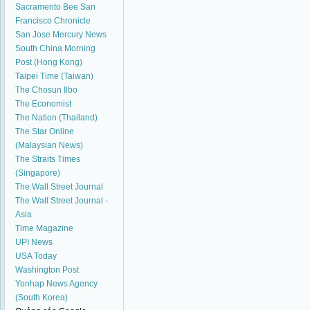
Sacramento Bee
San
Francisco Chronicle
San Jose Mercury News
South China Morning
Post (Hong Kong)
Taipei Time (Taiwan)
The Chosun Ilbo
The Economist
The Nation (Thailand)
The Star Online
(Malaysian News)
The Straits Times
(Singapore)
The Wall Street Journal
The Wall Street Journal -
Asia
Time Magazine
UPI News
USA Today
Washington Post
Yonhap News Agency
(South Korea)