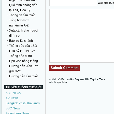
Nộp hồ sơ bảo lãnh
Website (Op
Quá trình phỏng vấn
tại LSQ Hoa Kỳ
Thông tin cần thiết
Tổng hợp kinh
nghiệm từ A-Z
Xuất cảnh cho người
định cư
Bảo trợ tài chánh
Thông báo của LSQ
Hoa Kỳ tại TP.HCM
Thông báo di trú
Lịch visa hàng tháng
Hướng dẫn điền đơn
gửi NVC
Hướng dẫn cần thiết
«
Nhìn từ Barca đến Bayern: Khi Tiqui – Taca
chỉ là quá khứ
TRUYỀN THÔNG THẾ GIỚI
ABC News
AP News
Bangkok Post (Thailand)
BBC News
Bloomberg News