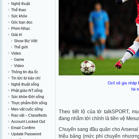
Nghệ thuật
Thể thao
Sức khỏe
Góc bạn đọc
Phim-Nhạc
Giải trí
Show Biz Việt
Thế giới
Video
Game
Video
Thông tin địa ốc
Tin tức từ báo chí
Ozil sẽ gia nhập
Nghệ thuật sống
hè t
Phật giáo-NT.sống
Sức khỏe-Đời sống
Thực phẩm-Đời sống
Mẹo vặt cuộc sống
Theo tiết lộ của tờ talkSPORT, mụ
Rao vặt – Classifieds
đang nhắm tới chính là tiền vệ Mesut
Account Locked Out
Email Confirm
Chuyển sang đầu quân cho Arsenal 
Update Password
triệu bảng (mức phí chuyển nhượng 