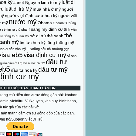
hoa kỳ
luật di
Janet Nguyen
kinh tế mỹ
rú
luật di trú Mỹ
mua nhà ở mỹ
người
mỹ
người việt định cư ở hoa kỳ
người việt
nước mỹ
ở mỹ
Obama
Obama: 'Chúng
sang mỹ định cư
a sẽ tìm ra thủ phạm'
Sinh viên
thẻ
sở di trú
thẻ xanh
N đông thứ 8 tại Mỹ
xanh mỹ
tin tức hoa kỳ
tổng thống mỹ
isa di dân vào Mỹ – Những câu hỏi thường gặp
visa eb5
visa định cư mỹ
Vì sao
đầu tư
gười giàu ở TQ bỏ nước ra đi?
eb5
đầu tư mỹ
đầu tư hoa kỳ
định cư mỹ
VIỆT DI TRÚ CHÂN THÀNH CẢM ƠN
rang chủ diễn đàn được đóng góp bởi: khahan,
dmin, vietditru, VuNguyen, khaihuy, binhthanh,
à tác giả của các bài vở.
hân thành cám ơn sự đóng góp của các bạn.
ng hộ/Support Việt Di Trú.