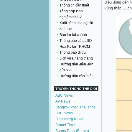
điều động đến 
Thông tin cần thiết
vùng thấp … chún
Tổng hợp kinh
nghiệm từ A-Z
Xuất cảnh cho người
định cư
Bảo trợ tài chánh
Thông báo của LSQ
Hoa Kỳ tại TP.HCM
Thông báo di trú
Lịch visa hàng tháng
Hướng dẫn điền đơn
gửi NVC
Hướng dẫn cần thiết
TRUYỀN THÔNG THẾ GIỚI
ABC News
AP News
Bangkok Post (Thailand)
BBC News
Bloomberg News
Brunei Time
Burma Daily (Burma)