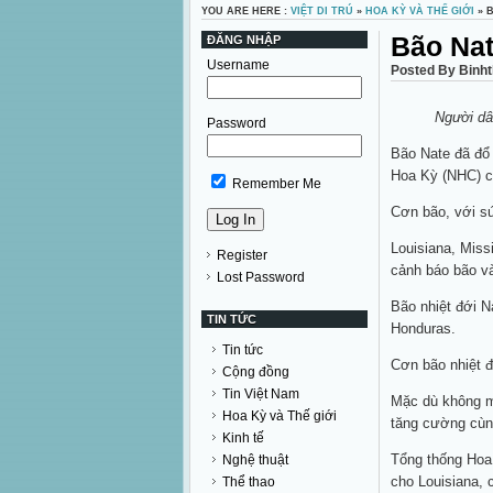
YOU ARE HERE :
VIỆT DI TRÚ
»
HOA KỲ VÀ THẾ GIỚI
» 
Bão Nat
ĐĂNG NHẬP
Username
Posted By Binht
Người dâ
Password
Bão Nate đã đổ 
Hoa Kỳ (NHC) c
Remember Me
Cơn bão, với sứ
Louisiana, Miss
Register
cảnh báo bão và
Lost Password
Bão nhiệt đới N
TIN TỨC
Honduras.
Tin tức
Cơn bão nhiệt đ
Cộng đồng
Tin Việt Nam
Mặc dù không m
Hoa Kỳ và Thế giới
tăng cường cùn
Kinh tế
Tổng thống Hoa
Nghệ thuật
cho Louisiana, 
Thể thao