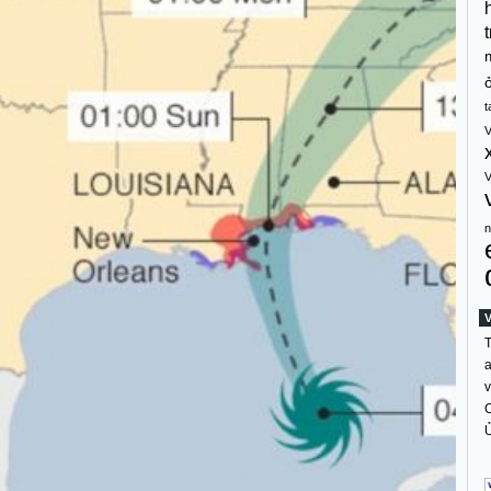
t
t
V
V
n
T
a
v
C
Ủ