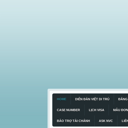
HOME
DIỄN ĐÀN VIỆT DI TRÚ
ĐĂNG 
CASE NUMBER
LỊCH VISA
MẪU ĐƠ
BẢO TRỢ TÀI CHÁNH
ASK NVC
LIÊ