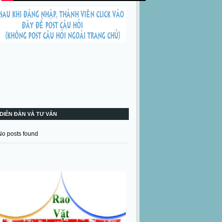
DIỄN ĐÀN VÀ TƯ VẤN
No posts found