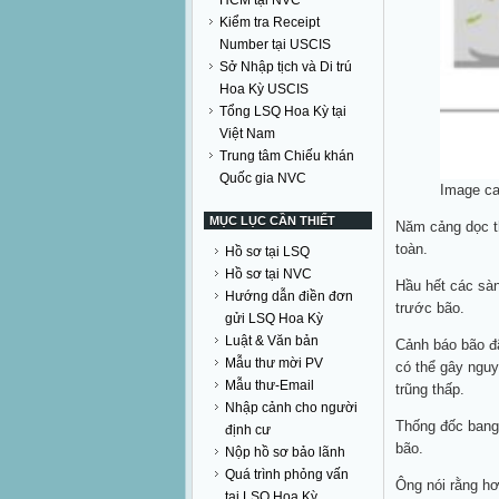
HCM tại NVC
Kiểm tra Receipt
Number tại USCIS
Sở Nhập tịch và Di trú
Hoa Kỳ USCIS
Tổng LSQ Hoa Kỳ tại
Việt Nam
Trung tâm Chiếu khán
Quốc gia NVC
Image ca
MỤC LỤC CẦN THIẾT
Năm cảng dọc t
toàn.
Hồ sơ tại LSQ
Hồ sơ tại NVC
Hầu hết các sàn
Hướng dẫn điền đơn
trước bão.
gửi LSQ Hoa Kỳ
Luật & Văn bản
Cảnh báo bão đ
Mẫu thư mời PV
có thể gây ngu
Mẫu thư-Email
trũng thấp.
Nhập cảnh cho người
Thống đốc bang 
định cư
bão.
Nộp hồ sơ bảo lãnh
Quá trình phỏng vấn
Ông nói rằng h
tại LSQ Hoa Kỳ