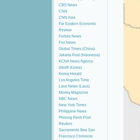
CBS News
CNN
CNN Asia
Far Eastern Economic
Review
Forbes News
Fox News
Global Times (China)
Jakarta Post (Indonesia)
KCNA News Agency
(North Korea)
Korea Herald
Los Angeles Time
Laos News (Laos)
Money Magazine
NBC News
New York Times
Philippine News
Phnong Penh Post
Reuters
Sacramento Bee
San
Francisco Chronicle