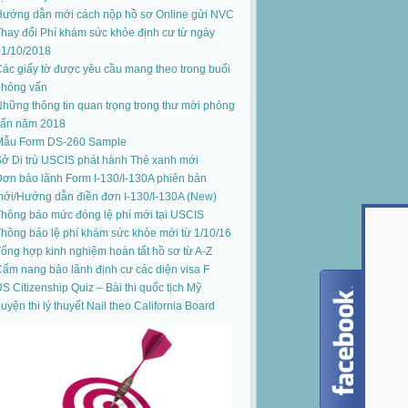
Hướng dẫn mới cách nộp hồ sơ Online gửi NVC
hay đổi Phí khám sức khỏe định cư từ ngày
01/10/2018
ác giấy tờ được yêu cầu mang theo trong buổi
phỏng vấn
hững thông tin quan trọng trong thư mời phỏng
vấn năm 2018
Mẫu Form DS-260 Sample
ở Di trú USCIS phát hành Thẻ xanh mới
ơn bảo lãnh Form I-130/I-130A phiên bản
mới
/
Hướng dẫn điền đơn I-130/I-130A (New)
hông báo mức đóng lệ phí mới tại USCIS
hông báo lệ phí khám sức khỏe mới từ 1/10/16
ổng hợp kinh nghiệm hoàn tất hồ sơ từ A-Z
ẩm nang bảo lãnh định cư các diện visa F
S Citizenship Quiz – Bài thi quốc tịch Mỹ
uyện thi lý thuyết Nail theo California Board