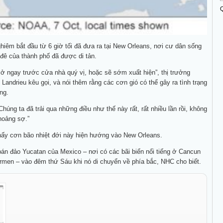
ghiêm bắt đầu từ 6 giờ tối đã đưa ra tại New Orleans, nơi cư dân sống
đê của thành phố đã được di tản.
ở ngay trước cửa nhà quý vị, hoặc sẽ sớm xuất hiện”, thị trưởng
 Landrieu kêu gọi, và nói thêm rằng các cơn gió có thể gây ra tình trạng
ng.
húng ta đã trải qua những điều như thế này rất, rất nhiều lần rồi, không
 hoảng sợ.”
hấy cơn bão nhiệt đới này hiện hướng vào New Orleans.
bán đảo Yucatan của Mexico – nơi có các bãi biển nổi tiếng ở Cancun
rmen – vào đêm thứ Sáu khi nó di chuyển về phía bắc, NHC cho biết.