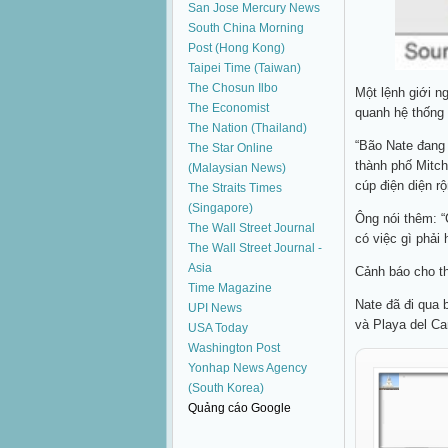
San Jose Mercury News
South China Morning
Post (Hong Kong)
Taipei Time (Taiwan)
The Chosun Ilbo
Một lệnh giới n
The Economist
quanh hệ thống 
The Nation (Thailand)
“Bão Nate đang 
The Star Online
thành phố Mitch
(Malaysian News)
cúp điện diện rộ
The Straits Times
(Singapore)
Ông nói thêm: “C
The Wall Street Journal
có việc gì phải
The Wall Street Journal -
Asia
Cảnh báo cho t
Time Magazine
Nate đã đi qua 
UPI News
và Playa del Ca
USA Today
Washington Post
Yonhap News Agency
(South Korea)
Quảng cáo Google