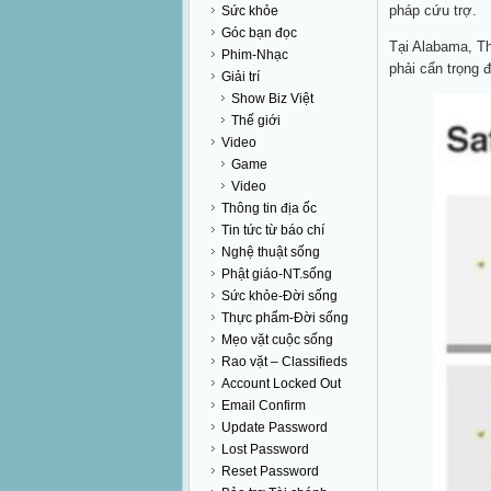
pháp cứu trợ.
Sức khỏe
Góc bạn đọc
Tại Alabama, T
Phim-Nhạc
phải cẩn trọng 
Giải trí
Show Biz Việt
Thế giới
Video
Game
Video
Thông tin địa ốc
Tin tức từ báo chí
Nghệ thuật sống
Phật giáo-NT.sống
Sức khỏe-Đời sống
Thực phẩm-Đời sống
Mẹo vặt cuộc sống
Rao vặt – Classifieds
Account Locked Out
Email Confirm
Update Password
Lost Password
Reset Password