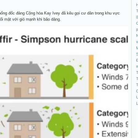
T
hống đốc đảng Cộng hòa Kay Ivey đã kêu gọi cư dân trong khu vực
đối mặt với gió mạnh khi bão dâng.
C
N
S
Đ
T
T
T
C
U
L