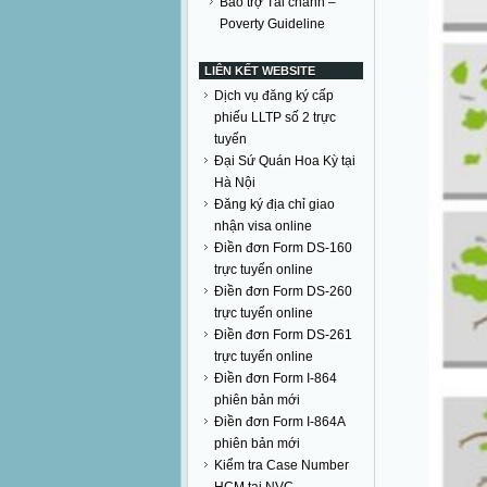
Bảo trợ Tài chánh –
Poverty Guideline
LIÊN KẾT WEBSITE
Dịch vụ đăng ký cấp
phiếu LLTP số 2 trực
tuyến
Đại Sứ Quán Hoa Kỳ tại
Hà Nội
Đăng ký địa chỉ giao
nhận visa online
Điền đơn Form DS-160
trực tuyến online
Điền đơn Form DS-260
trực tuyến online
Điền đơn Form DS-261
trực tuyến online
Điền đơn Form I-864
phiên bản mới
Điền đơn Form I-864A
phiên bản mới
Kiểm tra Case Number