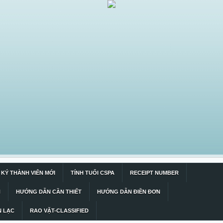
KÝ THÀNH VIÊN MỚI
TÍNH TUỔI CSPA
RECEIPT NUMBER
N
HƯỚNG DẪN CẦN THIẾT
HƯỚNG DẪN ĐIỀN ĐƠN
N LẠC
RAO VẶT-CLASSIFIED