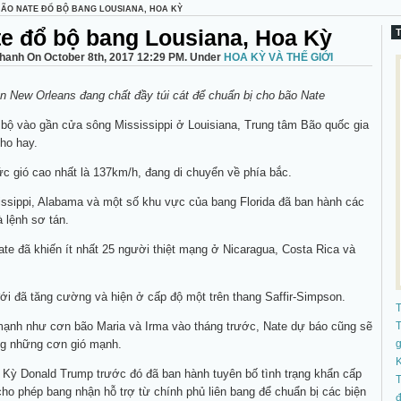
BÃO NATE ĐỔ BỘ BANG LOUSIANA, HOA KỲ
e đổ bộ bang Lousiana, Hoa Kỳ
hanh On October 8th, 2017 12:29 PM. Under
HOA KỲ VÀ THẾ GIỚI
n New Orleans đang chất đầy túi cát để chuẩn bị cho bão Nate
bộ vào gần cửa sông Mississippi ở Louisiana, Trung tâm Bão quốc gia
ho hay.
c gió cao nhất là 137km/h, đang di chuyển về phía bắc.
issippi, Alabama và một số khu vực của bang Florida đã ban hành các
 lệnh sơ tán.
ate đã khiến ít nhất 25 người thiệt mạng ở Nicaragua, Costa Rica và
ới đã tăng cường và hiện ở cấp độ một trên thang Saffir-Simpson.
ạnh như cơn bão Maria và Irma vào tháng trước, Nate dự báo cũng sẽ
T
g những cơn gió mạnh.
K
 Kỳ Donald Trump trước đó đã ban hành tuyên bố tình trạng khẩn cấp
T
cho phép bang nhận hỗ trợ từ chính phủ liên bang để chuẩn bị các biện
đ