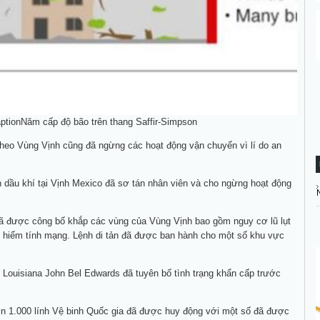
ption
Năm cấp độ bão trên thang Saffir-Simpson
heo Vùng Vịnh cũng đã ngừng các hoạt động vận chuyển vì lí do an
 dầu khí tại Vịnh Mexico đã sơ tán nhân viên và cho ngừng hoạt động
ã được công bố khắp các vùng của Vùng Vịnh bao gồm nguy cơ lũ lụt
y hiểm tính mạng. Lệnh di tản đã được ban hành cho một số khu vực
Louisiana John Bel Edwards đã tuyên bố tình trạng khẩn cấp trước
ơn 1.000 lính Vệ binh Quốc gia đã được huy động với một số đã được