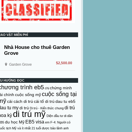
RAO VẶT MIỄN PHÍ
Nhà House cho thuê Garden
Grove
$2,500.00
Garden Grove
XU HƯỚNG ĐỌC
chương trình eb5
chứng minh
chị
cuộc sống tại
ài chính
cuộc sống mỹ
mỹ
cải cách di trú
cải tổ di trú
dau tu eb5
dau tu my
di trú
di trú
Di trú - Kiến thức chung
di trú mỹ
hoa kỳ
Diện đầu tư di dân
EB5 visa
du học Mỹ
EB5
em
F-4: Người có
uốc tịch Mỹ và ít nhất 21 tuổi được bảo lãnh anh