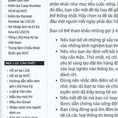
phiên bản mới
phần khác như mục tiêu cuộc sống
Kiểm tra Case Number
đủ đâu, bạn cần một đề tài hay để gắ
HCM tại NVC
thể thống nhất. Hãy chọn ra đề tài đ
Kiểm tra Receipt
đầu một người mỗi ngày phải đọc hà
Number tại USCIS
Sở Nhập tịch và Di trú
Bạn có thể tham khảo những gợi ý d
Hoa Kỳ USCIS
Tổng LSQ Hoa Kỳ tại
Nếu bạn kể về những gì xảy ra
Việt Nam
vào những kinh nghiệm bạn th
Trung tâm Chiếu khán
Nếu như bạn dự định viết bài l
Quốc gia NVC
hãy cẩn thận. Thứ nhất, nó ch
yếu tố sáng tạo đặt lên hàng đ
MỤC LỤC CẦN THIẾT
vào loại nghèo nàn thông tin,
Hồ sơ tại LSQ
đánh rớt.
Hồ sơ tại NVC
Đừng nên nhắc đến điểm số ở
Hướng dẫn điền đơn
nhé, mặc dù bạn tự hào về chú
gửi LSQ Hoa Kỳ
tuyển sinh đã thấy trong hồ sơ
Luật & Văn bản
Mẫu thư mời PV
Nếu một đề tài mà bạn cứ loay
Mẫu thư-Email
được dẫn chứng nào sống động
Nhập cảnh cho người
Bạn cũng đừng quá ôm đồm bởi 
định cư
tất cả các loại thông tin trong k