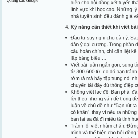
Quảng cáo Google
hiện cho hội đồng xét tuyển th
lĩnh vực khi học cao. Những lý 
nhà tuyển sinh đều đánh giá v
Kỹ năng cần thiết khi viết bài
Đầu tư suy nghĩ cho dàn ý: Sa
dàn ý đại cương. Trong phần d
câu hoàn chỉnh, chỉ cần liệt kê
lập bảng biểu,…
Viết bài luận ngắn gọn, sung tí
từ 300-600 từ, do đó bạn trán
rờm rà mà hãy tập trung nói n
chuyển tải đầy đủ thông điệp c
Không viết lạc đề: Bạn phải đ
lời theo những vấn đề trong đề
luận về chủ đề như “Bạn rút ra
có khăn”, thay vì nêu ra những 
bạn lại sa đà đi miêu tả tình h
Tránh lối viết nhàm chán: Đừng
mình và thể hiện cho hội đồng 