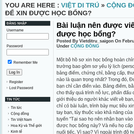
YOU ARE HERE :
VIỆT DI TRÚ
»
CỘNG Đ
ĐỂ XIN ĐƯỢC HỌC BỔNG?
Bài luận nên được viế
ĐĂNG NHẬP
Username
được học bổng?
Posted By Vietditru_saigon On Febru
Under
CỘNG ĐỒNG
Password
Một bộ hồ sơ xin học bổng hoàn chỉ
Remember Me
trường bao gồm sơ yếu lý lịch (pers
bảng điểm, chứng chỉ, bằng cấp, thư
nào là quan trọng nhất? Trong đó, Đ
Register
bạn chỉ cần điển vào. Bảng điểm, 
Lost Password
cho thấy quá trình nỗ lực, phấn đấu
giới thiệu do người khác viết về bạn
TIN TỨC
chỉ có bài luận, trình bày mục tiêu 
Tin tức
tay bạn, tùy thuộc vào khả năng của
Cộng đồng
tuyển “Tại sao họ nên nhận bạn và
Tin Việt Nam
được học bổng này? Và nếu họ cấp 
Hoa Kỳ và Thế giới
nuối tiếc. Vì sao? Vì ngoài trình độ
Kinh tế