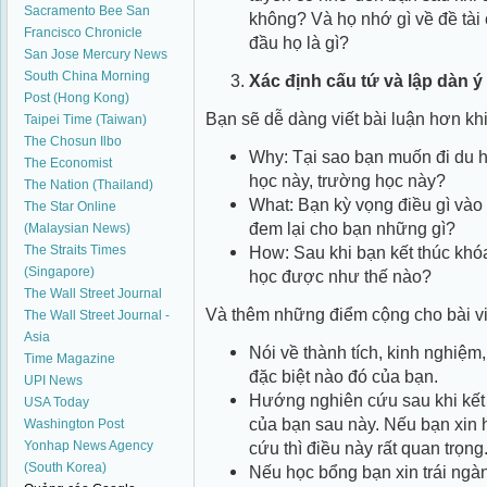
Sacramento Bee
San
không? Và họ nhớ gì về đề tài
Francisco Chronicle
đầu họ là gì?
San Jose Mercury News
South China Morning
Xác định cấu tứ và lập dàn ý
Post (Hong Kong)
Bạn sẽ dễ dàng viết bài luận hơn khi
Taipei Time (Taiwan)
The Chosun Ilbo
Why: Tại sao bạn muốn đi du h
The Economist
học này, trường học này?
The Nation (Thailand)
What: Bạn kỳ vọng điều gì vào
The Star Online
đem lại cho bạn những gì?
(Malaysian News)
The Straits Times
How: Sau khi bạn kết thúc kh
(Singapore)
học được như thế nào?
The Wall Street Journal
Và thêm những điểm cộng cho bài vi
The Wall Street Journal -
Asia
Nói về thành tích, kinh nghiệm
Time Magazine
đặc biệt nào đó của bạn.
UPI News
Hướng nghiên cứu sau khi kết 
USA Today
của bạn sau này. Nếu bạn xin 
Washington Post
Yonhap News Agency
cứu thì điều này rất quan trọng
(South Korea)
Nếu học bổng bạn xin trái ngà