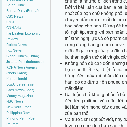
chung là những bi kịch trong c
Brunei Time
Bởi vì bài luận của bạn là bài
Burma Daily (Burma)
nhất của bạn chứ không phải 
CBS News
chuyện đẫm nước mắt để hồi đồ
CNN
học bổng cho bạn. Đừng để họ 
CNN Asia
tội nghiệp, trong khi bạn hoàn 
Far Eastern Economic
thí sinh nghị lực và có phẩm c
Review
cũng đừng bao giờ nói dối về 
Forbes News
một cô gái cưng của gia đình b
Fox News
Global Times (China)
lại than ngắn thở dài về gia c
Jakarta Post (Indonesia)
Không nên đề cập đến những k
KCNA News Agency
hợp cần thiết. Đặc biệt là bia,
(North Korea)
hứng đến mấy khi nhắc đến chủ
Korea Herald
hạn, do đó đừng nên phung ph
Los Angeles Time
mất điểm.
Laos News (Laos)
Bài luận chứ không phải là bài
Money Magazine
đến từng milimet về cuộc đời 
NBC News
tiết làm nền móng xây dựng và 
New York Times
của bạn thôi.
Philippine News
Phnong Penh Post
Và trước khi đặt bút viết, hãy 
Reuters
tuyển có nhớ đến bạn sau khi 