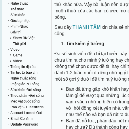
Nghệ thuật
thứ khác nữa. Vậy bài luận nên đượ
Thể thao
muôn thuở của các bạn có ước mơ 
Sức khỏe
bổng.
Góc bạn đọc
Phim-Nhạc
Sau đây
THANH TÂM
xin chia sẻ n
Giải trí
công.
Show Biz Việt
Tìm kiếm ý tưởng
Thế giới
Video
Đa số sinh viên đều bí tại bước này
Game
chưa tìm ra cho mình ý tưởng hay ch
Video
không thể chọn được đề tài hay chỉ t
Thông tin địa ốc
dành 1-2 tuần nuôi dưỡng những ý 
Tin tức từ báo chí
Nghệ thuật sống
một số gợi ý dưới để tìm ra ý tưởng
Phật giáo-NT.sống
Bạn đã từng gặp khó khăn hay
Sức khỏe-Đời sống
làm gì để vượt qua những lúc
Thực phẩm-Đời sống
vanh vách những biến cố trong
Mẹo vặt cuộc sống
Rao vặt – Classifieds
với hội đồng xét tuyển nhé, vấ
Account Locked Out
như thế nào và bạn đã rút ra 
Email Confirm
Bạn đã nỗ lực, phấn đấu hết m
Update Password
hay chưa? Dù thành công hay t