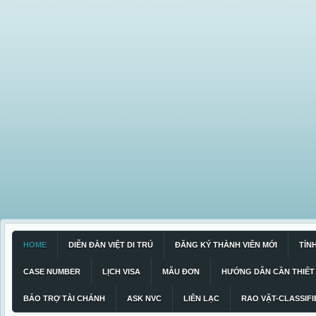
HOME
DIỄN ĐÀN VIỆT DI TRÚ
ĐĂNG KÝ THÀNH VIÊN MỚI
TÍN
CASE NUMBER
LỊCH VISA
MẪU ĐƠN
HƯỚNG DẪN CẦN THIẾT
BẢO TRỢ TÀI CHÁNH
ASK NVC
LIÊN LẠC
RAO VẶT-CLASSIFI