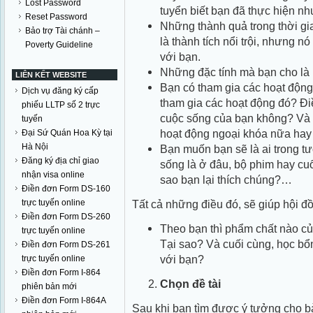
Lost Password
tuyển biết bạn đã thực hiện nh
Reset Password
Những thành quả trong thời g
Bảo trợ Tài chánh –
là thành tích nổi trội, nhưng n
Poverty Guideline
với bạn.
Những đặc tính mà bạn cho là n
LIÊN KẾT WEBSITE
Bạn có tham gia các hoạt động
Dịch vụ đăng ký cấp
tham gia các hoạt động đó? Điề
phiếu LLTP số 2 trực
cuộc sống của bạn không? Và 
tuyến
hoạt động ngoại khóa nữa ha
Đại Sứ Quán Hoa Kỳ tại
Hà Nội
Bạn muốn bạn sẽ là ai trong t
Đăng ký địa chỉ giao
sống là ở đâu, bộ phim hay cuốn
nhận visa online
sao bạn lại thích chúng?…
Điền đơn Form DS-160
trực tuyến online
Tất cả những điều đó, sẽ giúp hội đồ
Điền đơn Form DS-260
Theo bạn thì phẩm chất nào củ
trực tuyến online
Tại sao? Và cuối cùng, học bổ
Điền đơn Form DS-261
với bạn?
trực tuyến online
Điền đơn Form I-864
Chọn đề tài
phiên bản mới
Điền đơn Form I-864A
Sau khi bạn tìm được ý tưởng cho b