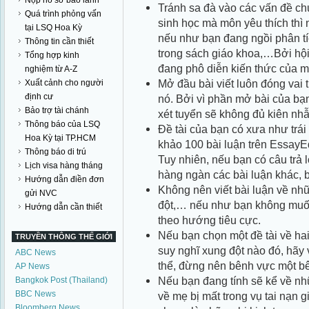
Nộp hồ sơ bảo lãnh
Tránh sa đà vào các vấn đề c
Quá trình phỏng vấn
sinh học mà môn yêu thích thì n
tại LSQ Hoa Kỳ
nếu như bạn đang ngồi phân tích
Thông tin cần thiết
trong sách giáo khoa,…Bởi hội
Tổng hợp kinh
đang phô diễn kiến thức của m
nghiệm từ A-Z
Mở đầu bài viết luôn đóng vai 
Xuất cảnh cho người
định cư
nó. Bởi vì phần mở bài của bạ
Bảo trợ tài chánh
xét tuyển sẽ không đủ kiên nhẫ
Thông báo của LSQ
Đề tài của bạn có xưa như trái
Hoa Kỳ tại TP.HCM
khảo 100 bài luận trên EssayE
Thông báo di trú
Tuy nhiên, nếu bạn có câu trả 
Lịch visa hàng tháng
hàng ngàn các bài luận khác, 
Hướng dẫn điền đơn
Không nên viết bài luận về nhữn
gửi NVC
đột,… nếu như bạn không muốn
Hướng dẫn cần thiết
theo hướng tiêu cực.
Nếu bạn chọn một đề tài về ha
TRUYỀN THÔNG THẾ GIỚI
suy nghĩ xung đột nào đó, hãy 
ABC News
thể, đừng nên bênh vực một b
AP News
Nếu bạn đang tính sẽ kể về nh
Bangkok Post (Thailand)
BBC News
về mẹ bị mất trong vụ tai nạn 
Bloomberg News