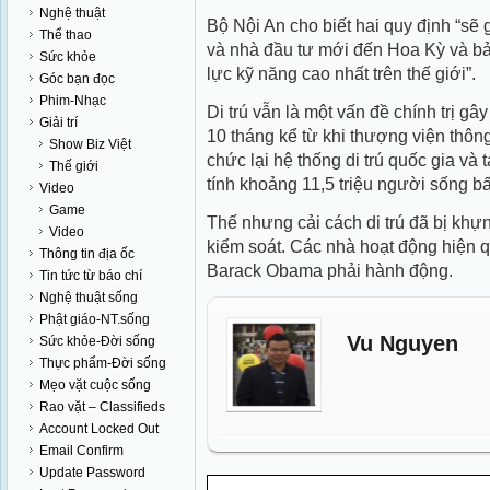
Nghệ thuật
Bộ Nội An cho biết hai quy định “sẽ
Thể thao
và nhà đầu tư mới đến Hoa Kỳ và b
Sức khỏe
lực kỹ năng cao nhất trên thế giới”.
Góc bạn đọc
Phim-Nhạc
Di trú vẫn là một vấn đề chính trị g
Giải trí
10 tháng kể từ khi thượng viện thôn
Show Biz Việt
chức lại hệ thống di trú quốc gia và 
Thế giới
tính khoảng 11,5 triệu người sống b
Video
Game
Thế nhưng cải cách di trú đã bị kh
Video
kiểm soát. Các nhà hoạt động hiện 
Thông tin địa ốc
Barack Obama phải hành động.
Tin tức từ báo chí
Nghệ thuật sống
Phật giáo-NT.sống
Vu Nguyen
Sức khỏe-Đời sống
Thực phẩm-Đời sống
Mẹo vặt cuộc sống
Rao vặt – Classifieds
Account Locked Out
Email Confirm
Update Password