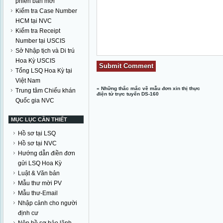
phiên bản mới
Kiểm tra Case Number
HCM tại NVC
Kiểm tra Receipt
Number tại USCIS
Sở Nhập tịch và Di trú
Hoa Kỳ USCIS
Tổng LSQ Hoa Kỳ tại
Việt Nam
«
Những thắc mắc về mẫu đơn xin thị thực
Trung tâm Chiếu khán
điện tử trực tuyến DS-160
Quốc gia NVC
MỤC LỤC CẦN THIẾT
Hồ sơ tại LSQ
Hồ sơ tại NVC
Hướng dẫn điền đơn
gửi LSQ Hoa Kỳ
Luật & Văn bản
Mẫu thư mời PV
Mẫu thư-Email
Nhập cảnh cho người
định cư