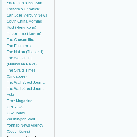
Sacramento Bee
San
Francisco Chronicle
San Jose Mercury News
South China Morning
Post (Hong Kong)
Taipei Time (Taiwan)
The Chosun Ilbo
The Economist
The Nation (Thailand)
The Star Online
(Malaysian News)
The Straits Times
(Singapore)
The Wall Street Journal
The Wall Street Journal -
Asia
Time Magazine
UPI News
USA Today
Washington Post
Yonhap News Agency
(South Korea)