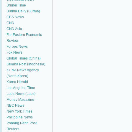
Brunei Time
Burma Daily (Burma)
CBS News
CNN
CNN Asia
Far Eastern Economic
Review
Forbes News
Fox News
Global Times (China)
Jakarta Post (Indonesia)
KCNA News Agency
(North Korea)
Korea Herald
Los Angeles Time
Laos News (Laos)
Money Magazine
NBC News
New York Times
Philippine News
Phnong Penh Post
Reuters