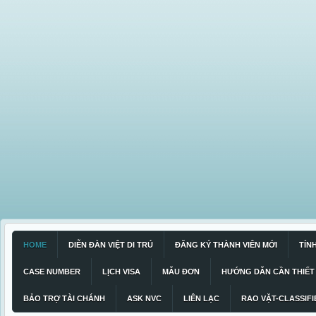
HOME
DIỄN ĐÀN VIỆT DI TRÚ
ĐĂNG KÝ THÀNH VIÊN MỚI
TÍN
CASE NUMBER
LỊCH VISA
MẪU ĐƠN
HƯỚNG DẪN CẦN THIẾT
BẢO TRỢ TÀI CHÁNH
ASK NVC
LIÊN LẠC
RAO VẶT-CLASSIFI