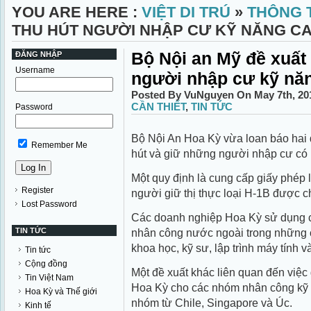
YOU ARE HERE :
VIỆT DI TRÚ
»
THÔNG T
THU HÚT NGƯỜI NHẬP CƯ KỸ NĂNG C
Bộ Nội an Mỹ đề xuất 
ĐĂNG NHẬP
Username
người nhập cư kỹ nă
Posted By VuNguyen On May 7th, 20
CẦN THIẾT
,
TIN TỨC
Password
Bộ Nội An Hoa Kỳ vừa loan báo hai 
Remember Me
hút và giữ những người nhập cư có 
Một quy định là cung cấp giấy phép
Register
người giữ thị thực loại H-1B được c
Lost Password
Các doanh nghiệp Hoa Kỳ sử dụng ch
TIN TỨC
nhân công nước ngoài trong những 
khoa học, kỹ sư, lập trình máy tính v
Tin tức
Cộng đồng
Một đề xuất khác liên quan đến việc 
Tin Việt Nam
Hoa Kỳ cho các nhóm nhân công kỹ 
Hoa Kỳ và Thế giới
nhóm từ Chile, Singapore và Úc.
Kinh tế