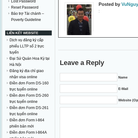
Lost Password
Posted by
VuNguy
Reset Password
:
Bảo trợ Tài chánh –
Poverty Guideline
LIÊN KẾT WEBSITE
Dịch vụ đăng ký cấp
phiếu LLTP số 2 trực
tuyến
Đại Sứ Quán Hoa Kỳ tại
Leave a Reply
Hà Nội
Đăng ký địa chỉ giao
nhận visa online
Name
Điền đơn Form DS-160
E-Mail
trực tuyến online
Điền đơn Form DS-260
Website (Op
trực tuyến online
Điền đơn Form DS-261
trực tuyến online
Điền đơn Form I-864
phiên bản mới
Điền đơn Form I-864A