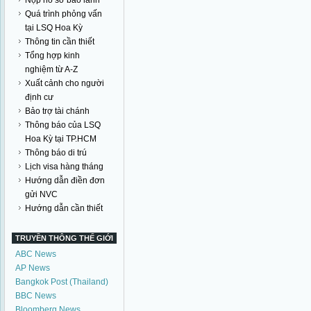
Nộp hồ sơ bảo lãnh
Quá trình phỏng vấn
tại LSQ Hoa Kỳ
Thông tin cần thiết
Tổng hợp kinh
nghiệm từ A-Z
Xuất cảnh cho người
định cư
Bảo trợ tài chánh
Thông báo của LSQ
Hoa Kỳ tại TP.HCM
Thông báo di trú
Lịch visa hàng tháng
Hướng dẫn điền đơn
gửi NVC
Hướng dẫn cần thiết
TRUYỀN THÔNG THẾ GIỚI
ABC News
AP News
Bangkok Post (Thailand)
BBC News
Bloomberg News